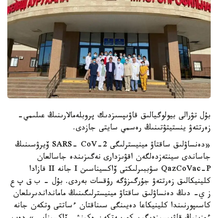
بۇل تۋرالى بيولوگيالىق قاۋىپسىزدىك پروبلەمالارىنىڭ عىلىمي-
زەرتتەۋ ينستيتۋتىنىڭ رەسمي سايتى جازدى.
«دەنساۋلىق ساقتاۋ مينيسترلىگى SARS- CoV-2 ۆيرۋسىنىڭ
جاساندى سينتەزدەلگەن اقۋىزدارى نەگىزىندە جاسالعان
QazCoVac-P سۋببىرلىكتى ۆاكسيناسىن I جانە II فازادا
كلينيكالىق زەرتتەۋ جۇرگىزۋگە رۇقسات بەردى. بۇل - ب ق پ ع
ز ي- دىڭ دەنساۋلىق ساقتاۋ مينيسترلىگىنىڭ مامانداندىرىلعان
كاسىپورنىندا كلينيكاعا دەيىنگى سىناقتان ءساتتى وتكەن جانە