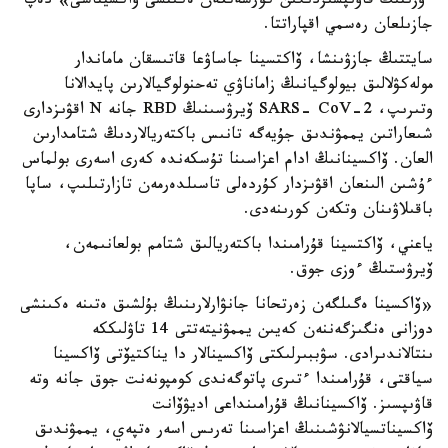
ءوزىنىڭ قاۋىپسىزدىگىن كورسەتكەن ەكىنشى ۆاكسيناسى» دەپ
جازىلعان رەسمي اقپاراتتا.
سايتتىڭ جازۋىنشا، ۆاكتسينا جاساۋعا قاتىسقان ماماندار
مولەكۋلالىق بيولوگيانىڭ زاماناۋي تەحنولوگيالارىن پايدالانا
وتىرىپ، SARS- CoV-2 ۆيرۋسىنىڭ RBD جانە N اقۋىزدارى
شىعاراتىن يممۋندىق جۇيەگە تانىس باكتەريالاردىڭ شتامدارىن
العان. ۆاكسينانىڭ ادام اعزاسىنا تۇسكەندە كەرى اسەرى بولماس
ءۇشىن الىنعان اقۋىزدار كۇردەلى تاسىلدەرمەن تازارتىلىپ، ساپا
باقىلاۋىنان وتكەن كورىنەدى.
ياعني، ۆاكتسينا قۇرامىندا باكتەريالىق شتامم بولعانىمەن،
ۆيرۋستىڭ ءوزى جوق.
«ۆاكسينا ەگىلگەن زەرتحانا جانۋارلارىنىڭ بۇلشىق ەتىنە ەكىنشى
دوزانى ەنگىزگەننەن كەيىن يممۋنيتەتتى 14 تاۋلىككە
ىنتالاندىرادى. سۋببىرلىكتى ۆاكسينالار دا يناكتيۆتى ۆاكسينا
سياقتى، قۇرامىندا ءتىرى پاتوگەندى كومپونەنت جوق جانە وتە
قاۋىپسىز. ۆاكسينانىڭ قۇرامىنداعى اديۋۆانت
ۆاكسيناتسيالانۋشىنىڭ اعزاسىنا تەرىس اسەر ەتپەي، يممۋندىق