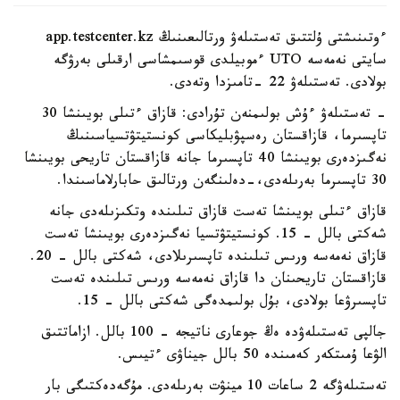
ءوتىنىشتى ۇلتتىق تەستىلەۋ ورتالىعىنىڭ app.testcenter.kz
سايتى نەمەسە UTO ءموبيلدى قوسىمشاسى ارقىلى بەرۋگە
بولادى. تەستىلەۋ 22 -تامىزدا وتەدى.
- تەستىلەۋ ءۇش بولىمنەن تۇرادى: قازاق ءتىلى بويىنشا 30
تاپسىرما، قازاقستان رەسپۋبليكاسى كونستيتۋتسياسىنىڭ
نەگىزدەرى بويىنشا 40 تاپسىرما جانە قازاقستان تاريحى بويىنشا
30 تاپسىرما بەرىلەدى،-دەلىنگەن ورتالىق حابارلاماسىندا.
قازاق ءتىلى بويىنشا تەست قازاق تىلىندە وتكىزىلەدى جانە
شەكتى بالل - 15. كونستيتۋتسيا نەگىزدەرى بويىنشا تەست
قازاق نەمەسە ورىس تىلىندە تاپسىرىلادى، شەكتى بالل - 20.
قازاقستان تاريحىنان دا قازاق نەمەسە ورىس تىلىندە تەست
تاپسىرۋعا بولادى، بۇل بولىمدەگى شەكتى بالل - 15.
جالپى تەستىلەۋدە ەڭ جوعارى ناتيجە - 100 بالل. ازاماتتىق
الۋعا ۇمىتكەر كەمىندە 50 بالل جيناۋى ءتيىس.
تەستىلەۋگە 2 ساعات 10 مينۋت بەرىلەدى. مۇگەدەكتىگى بار