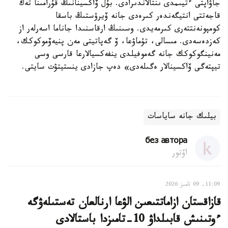
جاۋاپتى ءتيىمدى ىنتالاندىرادى. بۇل ۆاكسينانىڭ قۇرامىنا تەك
قاجەتتى انتيگەندەر كىرەدى جانە ۆيرۋستىڭ باسقا
كومپونەنتتەرى كىرمەيدى. وسىنىڭ ارقاسنىدا جاناما اسەرلەر از
كەزدەسەدى. مىسالى، تۇماۋعا، ۆ گەپاتيتى مەن پنيەۆموكوكك،
مەنينگوكوكك جانە گەموفيلدى ينفەكسيالارعا قارسى وسى
تيپتەگى ۆاكسينالار ەگىلەدى» دەپ جازادى ينستيتۋت سايتى.
بيلىك جانە ساياسات
без автора
اۆتور
11:09, 09 تامىز 2026
قازاقستان ازاماتتىعىن الۋعا ارنالعان تەستىلەۋگە
ءوتىنىش قابىلداۋ 10-تامىزدا باستالادى