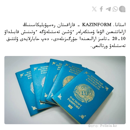
استانا. KAZINFORM - قازاقستان رەسپۋبليكاسىنىڭ
ازاماتتىعىن الۋعا ۇمىتكەرلەر ءۇشىن تەستىلەۋگە ءوتىنىش قابىلداۋ
10-20 -تامىز ارالىعىندا جۇرگىزىلەدى، دەپ حابارلايدى ۇلتتىق
تەستىلەۋ ورتالىعى.
Фото: Polisia.kz