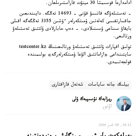
ادامدارعا قوسىمشا 30 مينۋت قاراستىرىلعان.
- تەستىلەۋگە قاتىسۋ قۇنى - 14693 تەڭگە. دايىندىعىن
جاقسارتقىسى كەلەتىن ۇمىتكەرلەر ءۇشىن 3355 تەڭگەگە اقىلى
بايقاۋ سىناعى ۇسىنىلادى، - دەپ حابارلادى ۇلتتىق تەستىلەۋ
ورتالىعى.
تولىق اقپارات ۇلتتىق تەستىلەۋ ورتالىعىنىڭ testcenter.kz
سايتىنداعى «ازاماتتىق الۋعا ۇمىتكەرلەرگە» بولىمىندە
قولجەتىمدى.
بيلىك جانە ساياسات
شەتەل قازاقتارى
ريزابەك نۇسىپبەك ۇلى
اۆتور
10:11, 09 تامىز 2026