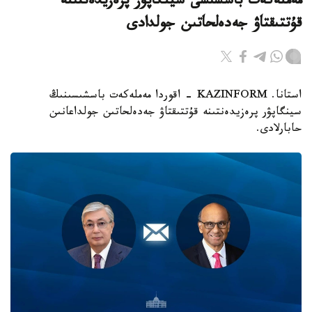
مەملەكەت باسشىسى سينگاپۋر پرەزيدەنتىنە
قۇتتىقتاۋ جەدەلحاتىن جولدادى
استانا. KAZINFORM - اقوردا مەملەكەت باسشىسىنىڭ
سينگاپۋر پرەزيدەنتىنە قۇتتىقتاۋ جەدەلحاتىن جولداعانىن
حابارلادى.