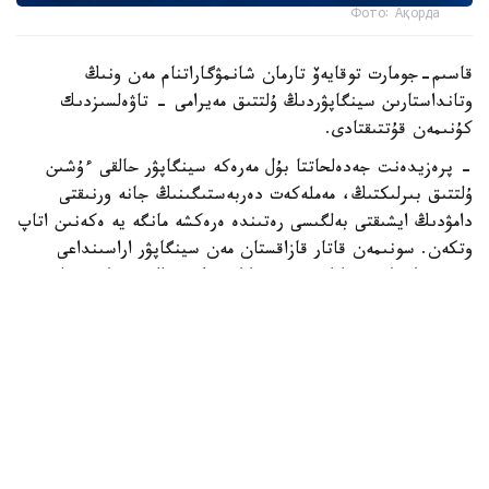
Фото: Ақорда
قاسىم-جومارت توقايەۆ تارمان شانمۋگاراتنام مەن ونىڭ
وتانداستارىن سينگاپۋردىڭ ۇلتتىق مەيرامى - تاۋەلسىزدىك
كۇنىمەن قۇتتىقتادى.
- پرەزيدەنت جەدەلحاتتا بۇل مەرەكە سينگاپۋر حالقى ءۇشىن
ۇلتتىق بىرلىكتىڭ، مەملەكەت دەربەستىگىنىڭ جانە ورنىقتى
دامۋدىڭ ايشىقتى بەلگىسى رەتىندە ەرەكشە مانگە يە ەكەنىن اتاپ
وتكەن. سونىمەن قاتار قازاقستان مەن سينگاپۋر اراسىنداعى
دوستىققا جانە ءوزارا تۇسىنىستىككە نەگىزدەلگەن سان قىرلى
ىنتىماقتاستىق قوس حالىقتىڭ يگىلىگى جولىندا ۇدايى دامي
بەرەتىنىنە سەنىم ءبىلدىردى،-دەلىنگەن اقپاراتتا.
قاسىم-جومارت توقايەۆ تارمان شانمۋگاراتنامنىڭ جاۋاپتى
قىزمەتىنە تولايىم تابىس، ال دوستاس سينگاپۋر حالقىنا قۇت-
بەرەكە تىلەدى.