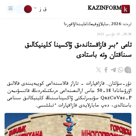
KAZINFORM
ق ز
ترەند:
2026-سايلاۋ
وقيعا
تاعايىنداۋ
اقوردا
20:58, 15 ماۋسىم 2021
تاعى ءبىر قازاقستاندىق ۆاكسينا كلينيكالىق
سىناقتان وتە باستادى
نۇر-سۇلتان. قازاقپارات - تاراز قالاسىنداعى كوپبەيىندى قالالىق
اۋرۋحانادا 18-50 جاس ارالىعىنداعى ەرىكتىلەردىڭ قاتىسۋىمەن
QazCoVac-P سۋببىرلىكتى ۆاكسيناسىنىڭ كلينيكالىق سىناعى
باستالدى، دەپ حابارلايدى قازاقپارات ءتىلشىسى.