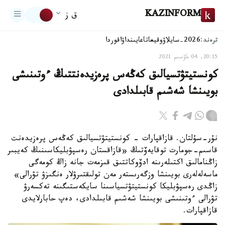
KAZINFORM
ق ز
ترەند:
2026-سايلاۋ
وقيعا
تاعايىنداۋ
اقوردا
20:15, 04 ماۋسىم 2021
كونستيتۋتسيالىق كەڭەس پرەزيدەنتتىڭ ءوتىنىشى
بويىنشا شەشىم قابىلدادى
نۇر-سۇلتان. قازاقپارات - كونستيتۋتسيالىق كەڭەس پرەزيدەنت
قاسىم-جومارت توقايەۆتىڭ «قازاقستان رەسپۋبليكاسىنىڭ كەيبىر
زاڭنامالىق اكتىلەرىنە ادۆوكاتتىق قىزمەت جانە زاڭ كومەگى
ماسەلەلەرى بويىنشا وزگەرىستەر مەن تولىقتىرۋلار ەنگىزۋ تۋرالى»
زاڭدى رەسپۋبليكا كونستيتۋتسياسىنا سايكەستىگىنە تەكسەرۋ
تۋرالى ءوتىنىشى بويىنشا شەشىم قابىلدادى، دەپ حابارلايدى
قازاقپارات.