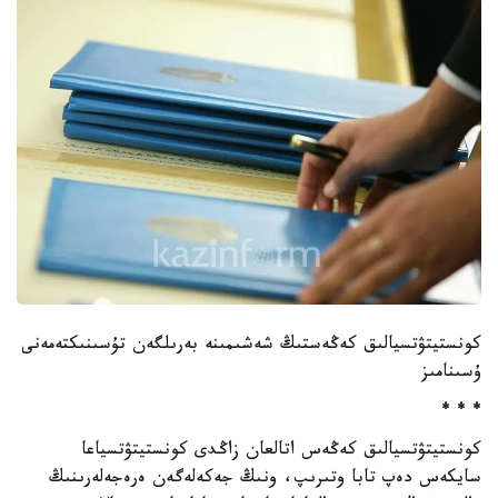
كونستيتۋتسيالىق كەڭەستىڭ شەشىمىنە بەرىلگەن تۇسىنىكتەمەنى
ۇسىنامىز
* * *
كونستيتۋتسيالىق كەڭەس اتالعان زاڭدى كونستيتۋتسياعا
سايكەس دەپ تابا وتىرىپ، ونىڭ جەكەلەگەن ەرەجەلەرىنىڭ