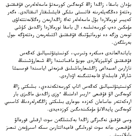
بۇدان باسقا، زاڭدا زاڭ كومەگىن كورسەتۋ ماسەلەلەرىن قۇقىقتىق
رەتتەۋ دەڭگەيلەرىنە قاتىستى ىشكى قايشىلىقتار انىقتالدى. ەگەر
كەيبىر نورمالاردا بۇل ماسەلەلەر تەك زاڭدارمەن رەگلامەنتتەلۋى
مۇمكىن دەپ كورسەتىلسە، ال باسقا نورمالاردا زاڭدىق كۇشى
تومەن وزگە دە نورماتيۆتىك قۇقىقتىق اكتىلەرمەن رەتتەۋگە جول
بەرىلگەن.
باياندالعاندى ەسكەرە وتىرىپ، كونستيتۋتسيالىق كەڭەس
قۇقىقتىق كولليزيالاردى جويۋ ماقساتىندا زاڭ شىعارۋشىنىڭ
نازارىن اعىمداعى زاڭشىعارماشىلىق قىزمەتى اياسىندا قوسىمشا
شارالار قابىلداۋ قاجەتتىگىنە اۋداردى.
كونستيتۋتسيالىق كەڭەس اتاپ كورسەتكەندەي، بىلىكتى زاڭ
كومەگىن الۋ قۇقىعى ءاربىر ادامنىڭ ءوزى زاڭدىق ماڭىزى بار
ارەكەتتەر جاساعان كەزدە جوعارى بىلىكتى زاڭگەرلەردىڭ كاسىبي
كومەگىن پايدالانۋ مۇمكىندىگىن كوزدەيدى.
وسى قۇقىق نەگىزگى زاڭدا بەكىتىلگەن سوت ارقىلى قورعالۋ
قۇقىعىن جانە سوت تورەلىگى قاعيداتتارىن ىسكە اسىرۋمەن تىعىز
بايلانىستى.