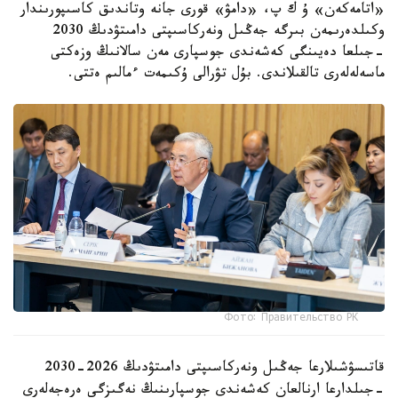
«اتامەكەن» ۇ ك پ، «دامۋ» قورى جانە وتاندىق كاسىپورىندار
وكىلدەرىمەن بىرگە جەڭىل ونەركاسىپتى دامىتۋدىڭ 2030
-جىلعا دەيىنگى كەشەندى جوسپارى مەن سالانىڭ وزەكتى
ماسەلەلەرى تالقىلاندى. بۇل تۋرالى ۇكىمەت ءمالىم ەتتى.
Фото: Правительство РК
قاتىسۋشىلارعا جەڭىل ونەركاسىپتى دامىتۋدىڭ 2026-2030
-جىلدارعا ارنالعان كەشەندى جوسپارىنىڭ نەگىزگى ەرەجەلەرى