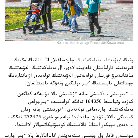
Фото: Александр Павский/Kazinform
ونىڭ ايتۋىنشا، مەملەكەتتىك جاردەماقىلار اتا-انانىڭ ەڭبەك
قىزمەتىنە قاراماستان تاعايىندالادى. ال مەملەكەتتىك الەۋمەتتىك
ساقتاندىرۋ قورىنان تولەنەتىن الەۋمەتتىك تولەمدەر ازاماتتاردىڭ
جوعالتقان تابىسىنىڭ ءبىر بولىگىن وتەۋگە باعىتتالعان.
- ءبىرىنشى، ەكىنشى جانە ءۇشىنشى بالا دۇنيەگە كەلگەن
كەزدە وتباسىعا 164350 تەڭگە كولەمىندە ءبىرجولعى
مەملەكەتتىك جاردەماقى تولەنەدى. ءتورتىنشى جانە ودان
كەيىنگى بالالار تۋعان جاعدايدا تولەم مولشەرى 272475 تەڭگە،
- دەدى سپيكەر استانا قالاسىنىڭ كوممۋنيكاتسيالار الاڭىندا.
سونىمەن قاتار ول جۇمىس ىستەمەيتىن اتا-انالارعا بالا ءبىر جارىم