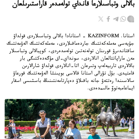
بالالى وتباسىلارعا قانداي تولەمدەر قاراستىرىلعان
استانا. KAZINFORM - استانادا بالالى وتباسىلاردى قولداۋ
جۇيەسى مەملەكەتتىك جاردەماقىلاردى، مەملەكەتتىك الەۋمەتتىك
ساقتاندىرۋ قورىنان تولەنەتىن تولەمدەردى، كوپبالالى وتباسىلار
مەن ماراپاتتالعان انالاردى، سونداي-اق مۇگەدەكتىگى بار
بالالاردى تاربيەلەپ وتىرعان اتا-انالاردى قولداۋ شارالارىن
قامتيدى. بۇل تۋرالى استانا قالاسى بويىنشا الەۋمەتتىك قورعاۋ
سالاسىندا رەتتەۋ جانە باقىلاۋ دەپارتامەنتىنىڭ باسشىسى اسقار
ايماعامبەتوۆ مالىمدەدى.