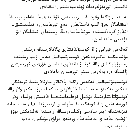
كەڭەس ادۆوكاتتار كورسەتەتىن زاڭ كومەگىنىڭ تۇرلەرىنە
قاتىستى تۇزەتۋلەردىڭ ۇيلەسپەيتىنىن انىقتادى.
بەيىندى زاڭدا ولاردىڭ تىزبەسىنەن قۇقىقتىق ماسەلەلەر بويىنشا
انىقتامالار بەرۋ الىپ تاستالعان. دەي تۇرعانمەن، قىلمىستىق-
اتقارۋ كودەكسىندە سوتتالعانداردىڭ وسىنداي انىقتامالار الۋ
قۇقىعى ساقتالعان.
كەڭەس قۇرامى زاڭ كونسۋلتانتتارى پالاتالارىنىڭ ەرىكتى
مۇشەلىگىنە نەگىزدەلگەن كوممەرتسيالىق ەمەس ۇيىم رەتىندە
رەسپۋبليكالىق زاڭ كونسۋلتانتتارى القاسىن قۇرۋدى كوزدەيتىن
زاڭنىڭ ەرەجەلەرىن سىني تۇرعىدان باعالادى.
كونستيتۋتسيالىق كەڭەس زاڭدا پالاتالار جارنالارىنىڭ تومەنگى
شەگىن بەكىتۋ جانە باسقا شارالاردى ىسكە اسىرۋ، ەگەر ولار زاڭ
كونسۋلتانتتارىنىڭ بۇكىل قوعامداستىعىنا قاتىستى بولسا، ولار
كورسەتەتىن زاڭ كومەگىنىڭ ساپاسىن ارتتىرۋعا ىقپال ەتسە جانە
قىزمەتتىڭ ءبىر سالاسى وكىلدەرىنىڭ اراسىندا تەڭدىكتى بۇزۋ
ءۇشىن جاعداي جاساماسا، ورىندى بولۋى مۇمكىن، دەپ
ەسەپتەيدى.