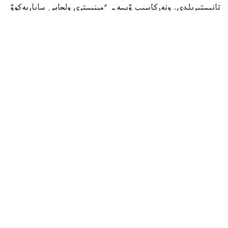
تانىستىرىلدى. ونەركاسىپ ۆيسە- ءمينيسترى ولجاس ساپاربەكوۆ
اتاپ وتكەندەي، قۇجات زاڭناما، ساتىپ الۋ تەتىگىن جەتىلدىرۋ،
«كولەڭكەلى» يمپورتقا قارسى ءىس-قيمىل، ينۆەستيتسيا تارتۋ،
وتاندىق برەندتى دامىتۋ مەن كادر دايارلاۋعا ارنالعان 28 ءىس-
شارانى قامتيدى.
Фото: Үкімет