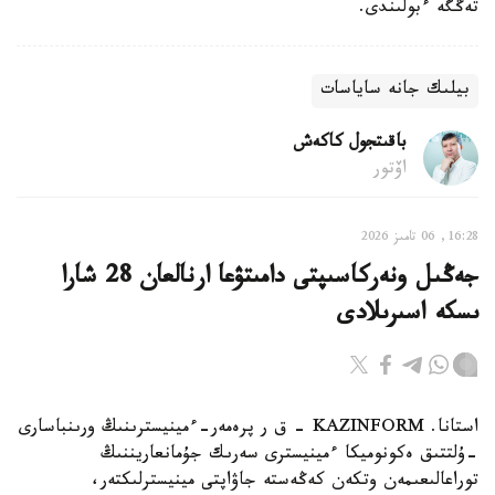
تەڭگە ءبولىندى.
بيلىك جانە ساياسات
باقىتجول كاكەش
اۆتور
16:28, 06 تامىز 2026
جەڭىل ونەركاسىپتى دامىتۋعا ارنالعان 28 شارا
ىسكە اسىرىلادى
استانا. KAZINFORM - ق ر پرەمەر-ءمينيسترىنىڭ ورىنباسارى
-ۇلتتىق ەكونوميكا ءمينيسترى سەرىك جۇمانعاريننىڭ
توراعالىعىمەن وتكەن كەڭەستە جاۋاپتى مينيسترلىكتەر،