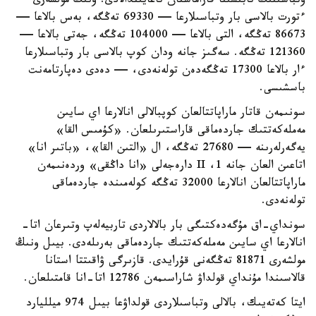
وتباسىنىڭ تابىسىنا قاراماستان تاعايىندالادى. ونىڭ مولشەرى
ءتورت بالاسى بار وتباسىلارعا — 69330 تەڭگە، بەس بالاعا —
86673 تەڭگە، التى بالاعا — 104000 تەڭگە، جەتى بالاعا —
121360 تەڭگە. سەگىز جانە ودان كوپ بالاسى بار وتباسىلارعا
ءار بالاعا 17300 تەڭگەدەن تولەنەدى، — دەدى دەپارتامەنت
باسشىسى.
سونىمەن قاتار ماراپاتتالعان كوپبالالى انالارعا اي سايىن
مەملەكەتتىك جاردەماقى قاراستىرىلعان. «كۇمىس القا»
يەگەرلەرىنە — 27680 تەڭگە، ال «التىن القا»، «باتىر انا»
اتاعىن العان جانە 1، II دارەجەلى «انا داڭقى» وردەنىمەن
ماراپاتتالعان انالارعا 32000 تەڭگە كولەمىندە جاردەماقى
تولەنەدى.
سونداي-اق مۇگەدەكتىگى بار بالالاردى تاربيەلەپ وتىرعان اتا-
انالارعا اي سايىن مەملەكەتتىك جاردەماقى بەرىلەدى. بيىل ونىڭ
مولشەرى 81871 تەڭگەنى قۇرايدى. قازىرگى ۋاقىتتا استانا
قالاسىندا مۇنداي قولداۋ شاراسىمەن 12786 اتا-انا قامتىلعان.
ايتا كەتەيىك، بالالى وتباسىلاردى قولداۋعا بيىل 974 ميلليارد