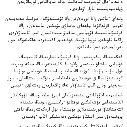
دالمە-ءدال تۇجىرىمدالماعانىنا جانە ساباقتاس نورمالارمەن
ۇيلەسپەيتىنىنە نازار اۋداردى.
ونداي ءماتىن زاڭ نورمالارىن وڭ تۇسىنبەۋگە، سونىڭ سەبەبىنەن
تەرىس قولدانۋعا جاعداي جاساۋى مۇمكىن. ماسەلەن، زاڭ
كونسۋلتانتىنىڭ قۇپياسىن ساقتاۋ مىندەتىنەن الىپ تاستاۋلاردى
زاڭعا تاۋەلدى نورماتيۆتىك قۇقىقتىق اكتىلەردە بەلگىلەۋگە جول
بەرىلمەيدى دەپ تانىلدى.
كەڭەستىڭ پىكىرىنشە، زاڭ كونسۋلتانتتارىنىڭ كاسىپتىك
قۇپيانى ساقتاۋ مىندەتى ولاردىڭ كليەنتتەرىنىڭ جەكە ومىرىنە
قول سۇعىلماۋىنا، ءوزىنىڭ جانە وتباسىنىڭ قۇپياسى بولۋىنا
كونستيتۋتسيالىق قۇقىقتارىن قامتاماسىز ەتۋگە باعىتتالعان، سول
سەبەپتى ودان الىپ تاستاۋلار تەك زاڭدارمەن رەتتەلۋى ءتيىس.
شەشىمدە ادۆوكاتتى ليتسەنزيادان ايىرۋ جانە ونىڭ ادۆوكاتتار
القاسىنداعى مۇشەلىگىن توقتاتۋ ءراسىمىن، ونىڭ ىشىندە
اتتەستاتتاۋ قورىتىندىلارى بويىنشا، بۇل ارەكەتتەردىڭ ناقتى
پروتسەدۋراسىن انىقتاۋ مۇمكىن ەمەستىگى اتاپ ءوتىلدى.