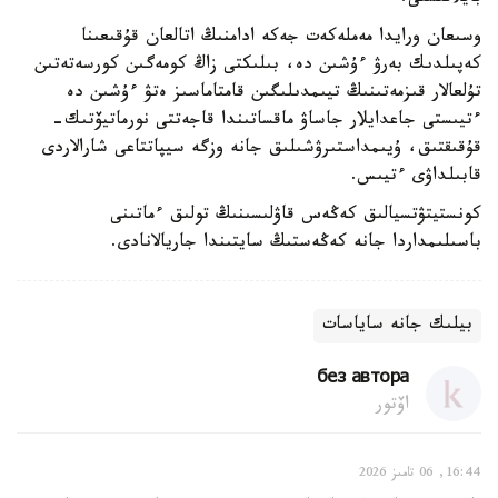
وسىعان ورايدا مەملەكەت جەكە ادامنىڭ اتالعان قۇقىعىنا
كەپىلدىك بەرۋ ءۇشىن دە، بىلىكتى زاڭ كومەگىن كورسەتەتىن
تۇلعالار قىزمەتىنىڭ تيىمدىلىگىن قامتاماسىز ەتۋ ءۇشىن دە
ءتيىستى جاعدايلار جاساۋ ماقساتىندا قاجەتتى نورماتيۆتىك-
قۇقىقتىق، ۇيىمداستىرۋشىلىق جانە وزگە سيپاتتاعى شارالاردى
قابىلداۋى ءتيىس.
كونستيتۋتسيالىق كەڭەس قاۋلىسىنىڭ تولىق ءماتىنى
باسىلىمداردا جانە كەڭەستىڭ سايتىندا جاريالانادى.
بيلىك جانە ساياسات
без автора
اۆتور
16:44, 06 تامىز 2026