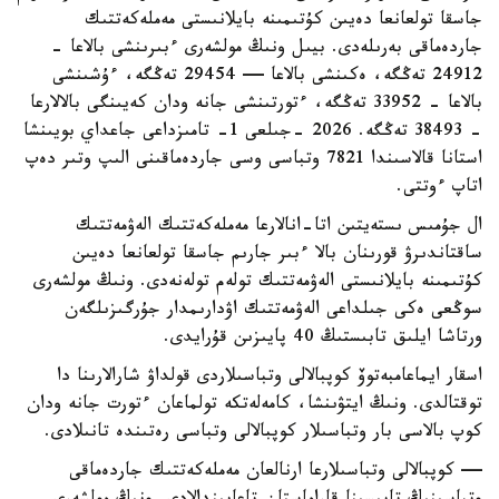
جاسقا تولعانعا دەيىن كۇتىمىنە بايلانىستى مەملەكەتتىك
جاردەماقى بەرىلەدى. بيىل ونىڭ مولشەرى ءبىرىنشى بالاعا -
24912 تەڭگە، ەكىنشى بالاعا — 29454 تەڭگە، ءۇشىنشى
بالاعا - 33952 تەڭگە، ءتورتىنشى جانە ودان كەيىنگى بالالارعا
- 38493 تەڭگە. 2026 -جىلعى 1- تامىزداعى جاعداي بويىنشا
استانا قالاسىندا 7821 وتباسى وسى جاردەماقىنى الىپ وتىر دەپ
اتاپ ءوتتى.
ال جۇمىس ىستەيتىن اتا-انالارعا مەملەكەتتىك الەۋمەتتىك
ساقتاندىرۋ قورىنان بالا ءبىر جارىم جاسقا تولعانعا دەيىن
كۇتىمىنە بايلانىستى الەۋمەتتىك تولەم تولەنەدى. ونىڭ مولشەرى
سوڭعى ەكى جىلداعى الەۋمەتتىك اۋدارىمدار جۇرگىزىلگەن
ورتاشا ايلىق تابىستىڭ 40 پايىزىن قۇرايدى.
اسقار ايماعامبەتوۆ كوپبالالى وتباسىلاردى قولداۋ شارالارىنا دا
توقتالدى. ونىڭ ايتۋىنشا، كامەلەتكە تولماعان ءتورت جانە ودان
كوپ بالاسى بار وتباسىلار كوپبالالى وتباسى رەتىندە تانىلادى.
— كوپبالالى وتباسىلارعا ارنالعان مەملەكەتتىك جاردەماقى