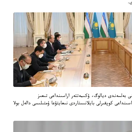
ى.
 بەلسەندى ديالوگ، ۇكىمەتتەر اراسىنداعى تىعىز
نداعى كوپقىرلى بايلانىستاردى نىعايتۋعا ۇمتىلىسى دالەل بولا