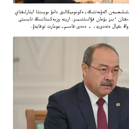
لىعىمەن الەۋمەتتىك-ەكونوميكالىق دامۋ بويىنشا ايتارلىقتاي
تان ءبىز بۇعان قۋانىشتىمىز. ارينە وزبەكستاننىڭ تابىستى
ە وڭ ىقپال ەتەدى»، - دەدى قاسىم-جومارت توقايەۆ.