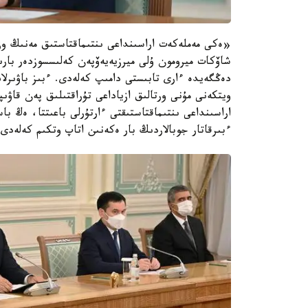
«ەكى مەملەكەت اراسىنداعى ىنتىماقتاستىق مەنىڭ وزب
شاۆكات ميرومون ۇلى ميرزيەيەۆپەن كەلىسسوزدەر بارى
دەڭگەيدە ءارى تابىستى دامىپ كەلەدى. ءبىز باۋىرلاس
ويتكەنى مۇنى ورتالىق ازياداعى تۇراقتىلىق پەن قاۋ
اراسىنداعى ىنتىماقتاستىقتى ءارتۇرلى باعىتتا، ەڭ ب
ءبىرقاتار جوبالاردىڭ بار ەكەنىن اتاپ وتكىم كەلەد