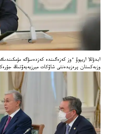
ابدۋللا اريپوۆ ءوز كەزەگىندە كەزدەسۋگە مۇمكىندى
وزبەكستان پرەزيدەنتى شاۆكات ميرزيەيەۆتىڭ جۇرەك