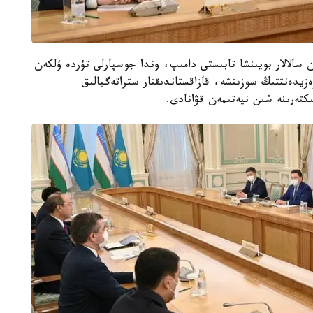
الالار بويىنشا تابىستى دامىپ، وندا جوسپارلى تۇردە ۇلكەن
ەزيدەنتتىڭ سوزىنشە، قازاقستاندىقتار ستراتەگيالىق
ىكتەرىنە شىن نيەتىمەن قۋانادى.