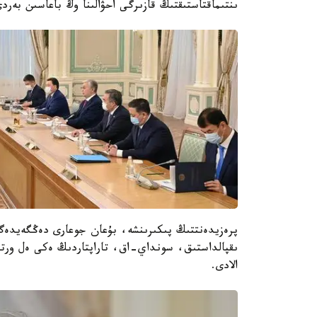
ىنتىماقتاستىقتىڭ قازىرگى احۋالىنا وڭ باعاسىن بەرد
پرەزيدەنتتىڭ پىكىرىنشە، بۇعان جوعارى دەڭگەيدەگى
ىقپالداستىق، سونداي-اق، تاراپتاردىڭ ەكى ەل ورتاسى
الادى.