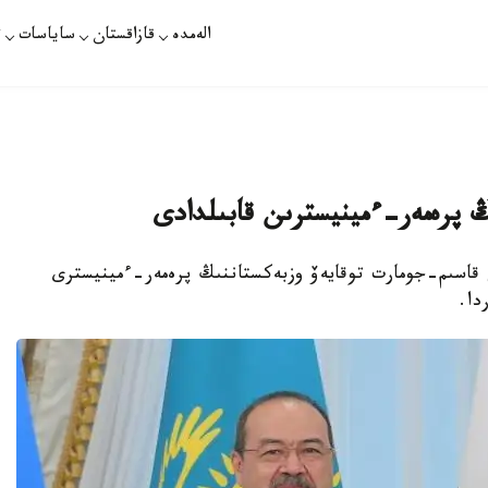
الەمدە
قازاقستان
ساياسات
ت
ڭ پرەمەر-ءمينيسترىن قابىلدادى
ى قاسىم-جومارت توقايەۆ وزبەكستاننىڭ پرەمەر-ءمينيسترى
دا.