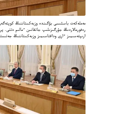
مەملەكەت باسشىسى بۇگىندە وزبەكستاننىڭ كوپتەگەن س
رەفورمالاردىڭ جۇرگىزىلىپ جاتقانىن ءمالىم ەتتى. پر
ارىپتەسىمىز ءارى وداقتاسىمىز وزبەكستاننىڭ جەتىست