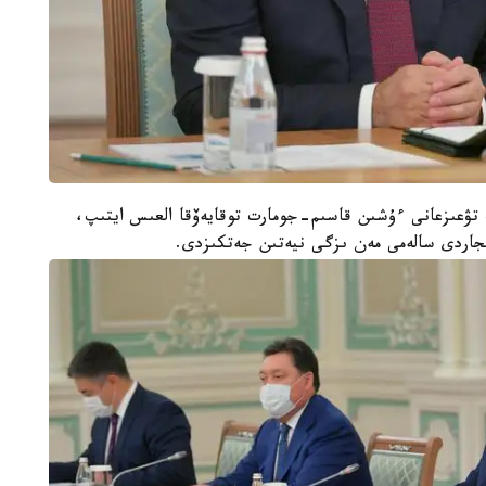
ك تۋعىزعانى ءۇشىن قاسىم-جومارت توقايەۆقا العىس ايتىپ،
جاردى سالەمى مەن ىزگى نيەتىن جەتكىزدى.