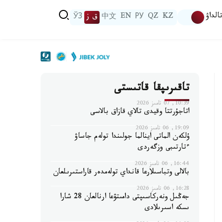
الداۋ
KZ
QZ
РУ
EN
中文
ق ز
ЎЗ
تاقىرىپقا قاتىستى
10:39, 07 تامىز 2026
اتاجۇرتتا وقيدى تالاي قازاق بالاسى
19:09, 06 تامىز 2026
ۇلكەن الماتى اينالما جولىندا تولەم جاساۋ
ءتارتىبى وزگەردى
16:44, 06 تامىز 2026
بالالى وتباسىلارعا قانداي تولەمدەر قاراستىرىلعان
16:28, 06 تامىز 2026
جەڭىل ونەركاسىپتى دامىتۋعا ارنالعان 28 شارا
ىسكە اسىرىلادى