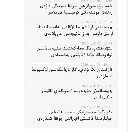
16:05, 06 تامىز 2026
ەلدە ينۆەستورلارمەن سوتقا دەيىنگى داۋدى
رەتتەۋ جونىندەگى كوميسسيا قۇرىلادى
23:34, 05 تامىز 2026
«جەتىنشى ارنادا» سايلاۋالدى تەلەدەباتتىڭ
ارالىق داۋىس بەرۋ ناتيجەسى جاريالاندى
20:11, 05 تامىز 2026
ستۋدەنتتەردىڭ مەملەكەتتىك ستيپەندياسىن
تولەۋدىڭ جاڭا ءتارتىبى بەكىتىلدى
19:46, 05 تامىز 2026
قازاقستان 26 مۇناي-گاز ۋچاسكەسىن اۋكسيونعا
شىعارادى
18:09, 05 تامىز 2026
بەينەباقىلاۋ جۇيەلەرىنە ءبىرىڭعاي تالاپتار
ەنگىزىلدى
16:10, 05 تامىز 2026
ەكولوگيا مينيسترلىگى ىلە-بالقاشتاعى
جولبارىسقا قاتىستى اقپاراتتى جوققا شىعاردى