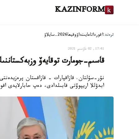
KAZINFORM
ترەند:
اقوردا
تاعايىنداۋ
وقيعا
2026-سايلاۋ
17:41, 02 ماۋسىم 2021
قاسىم-جومارت توقايەۆ وزبەكستاننى
نۇر-سۇلتان. قازاقپارات - قازاقستان پرەزيدەنت
ابدۋللا اريپوۆتى قابىلدادى، دەپ حابارلايدى اقور