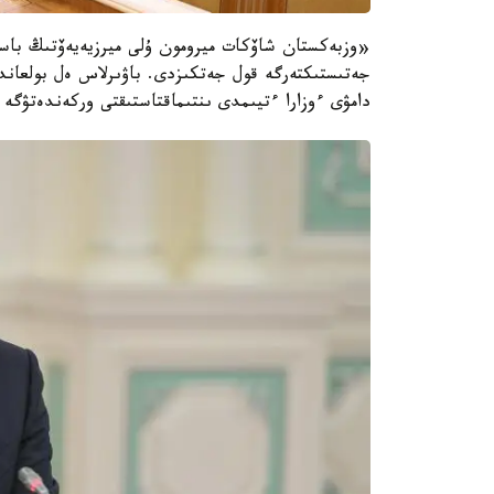
«وزبەكستان شاۆكات ميرومون ۇلى ميرزيەيەۆتىڭ باسشى
جەتىستىكتەرگە قول جەتكىزدى. باۋىرلاس ەل بولعاندىق
دامۋى ءوزارا ءتيىمدى ىنتىماقتاستىقتى وركەندەتۋگ