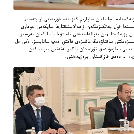
ەكستانعا جاساعان ساپارىم كەزىندە قۇرمەتتى ارىپتەسىم
سىندا قول جەتكىزىلگەن ۋاعدالاستىقتارعا سايكەس جوعارى
 وزبەكستانمەن ىقپالداستىقتى دامىتۋعا باسا ءمان بەرەمىز.
ىپسىزدىكتى ساقتاۋدىڭ ماڭىزدى فاكتور دەپ سانايمىز. ەكى ەل
استىسى، مازمۇندىق تۇرعىدان ىلگەرىلەتەتىن بىرلەسكەن
ى»، - دەدى قازاقستان پرەزيدەنتى.