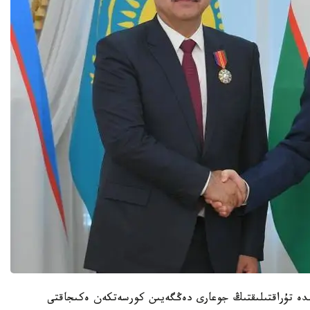
ندە تۇراقتىلىقتىڭ جوعارى دەڭگەيىن كورسەتكەن ەكىجاقتى