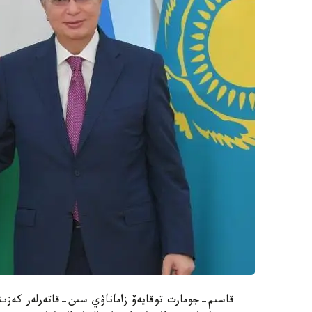
قاسىم-جومارت توقايەۆ زاماناۋي سىن-قاتەرلەر كەزى