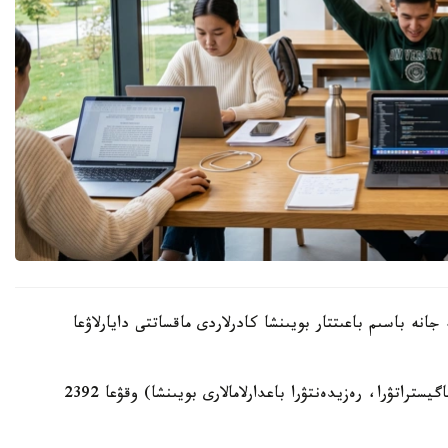
نە باسىم باعىتتار بويىنشا كادرلاردى ماقساتتى دايارلاۋعا
بيىل جەرگىلىكتى اتقارۋشى ورگاندار (باكالاۆريات، ماگيستراتۋرا، رەزيدەنتۋرا باعدارلامالارى بويىنشا) وقۋعا 2392