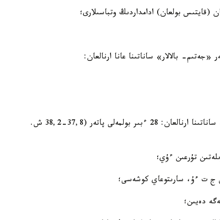
قالعان 70- ءى «الەۋمەتتىك جاعىنان وسال توپتار» ساناتىنا ارنالعان: 28 ءبىر بولمەلى پاتەر (37,8-38,2 ش.
ىلەتىن تۇرعىن ءۇي؛
عى ج ت ءۇ، سارىتوعاي كوشەسى؛