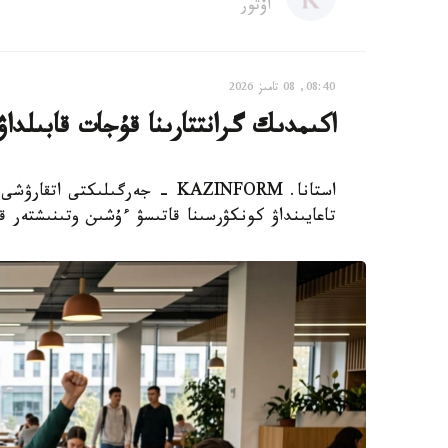
اۆتور
08:40, 08 تامىز 2026
اكىمدىك گرانتتارىنا قۇجات قابىلداۋ
استانا. KAZINFORM - جەرگىلىكت
تاعايىنداۋ كونكۋرسىنا قاتىسۋ ءۇشىن وتىنىشتەر قا