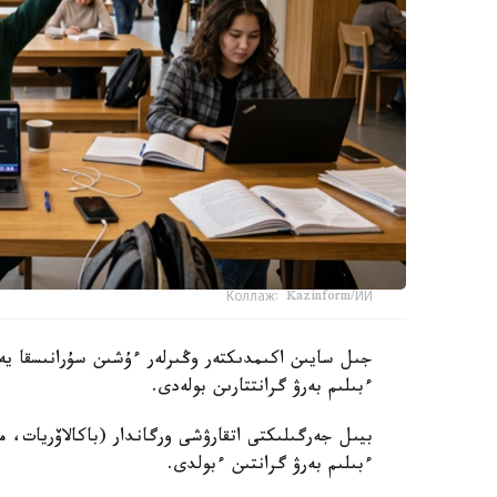
Коллаж: Kazinform/ИИ
جىل سايىن اكىمدىكتەر وڭىرلەر ءۇشىن سۇرانىسقا يە جا
ءبىلىم بەرۋ گرانتتارىن بولەدى.
ءبىلىم بەرۋ گرانتىن ءبولدى.