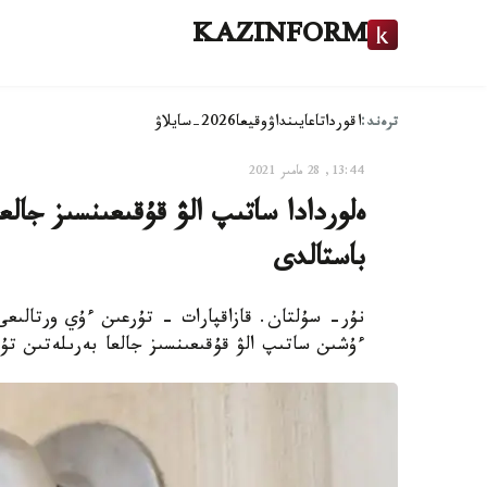
KAZINFORM
ترەند:
اقوردا
تاعايىنداۋ
وقيعا
2026-سايلاۋ
13:44, 28 مامىر 2021
ەلوردادا ساتىپ الۋ قۇقىعىنسىز جالع
باستالدى
نۇر- سۇلتان. قازاقپارات - تۇرعىن ءۇي ورتالىع
ءۇشىن ساتىپ الۋ قۇقىعىنسىز جالعا بەرىلەتىن تۇر