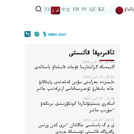
الداۋ
KZ
QZ
РУ
EN
中文
ق ز
ЎЗ
تاقىرىپقا قاتىستى
08:40, 08 تامىز 2026
اكىمدىك گرانتتارىنا قۇجات قابىلداۋ باستالدى
22:31, 07 تامىز 2026
ەلىمىزدە جەراستى سۋىن كەشەندى پايدالانۋ
جانە باسقارۋ تۇجىرىمداماسى ازىرلەنىپ جاتىر
21:58, 07 تامىز 2026
اسكەري ينستيتۋتتاردا كونكۋرستىق ىرىكتەۋ
ءجۇرىپ جاتىر
20:31, 07 تامىز 2026
ق م گ باسشىسى جاڭادان ءىرى كەن ورنىن
يگەرۋگە قاتىستى تۇسىنىك بەردى