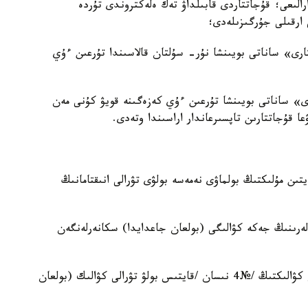
202 -جىلدىڭ 1 مەن 8- ماۋسىم ارالىعى؛ قۇجاتتاردى قابىلداۋ تەك ەلەكتروندى تۇردە
ارى» ساناتى بويىنشا نۇر- سۇلتان قالاسىندا تۇرعىن ءۇي
رى» ساناتى بويىنشا تۇرعىن ءۇي كەزەگىنە قويۋ كۇنى مەن
ا قۇجاتتارىن تاپسىرعاندار اراسىندا وتەدى.
يتىن مۇلىكتىڭ بولماۋى نەمەسە بولۋى تۋرالى انىقتامانىڭ
شەلەرىنىڭ جەكە كۋالىگى (بولعان جاعدايدا) سكانەرلەنگەن
4) نەكە قيۋ /نەكەنى بۇزۋ /اكە بولۋدى انىقتاۋ تۋرالى كۋالىكتىڭ /№4 نىسان /قايتىس بولۋ تۋرالى كۋالىك (بولعان