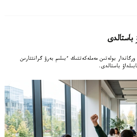
 باستالدى
ى اتقارۋشى ورگاندار بولەتىن مەملەكەتتىك ءبىلىم بەرۋ گرانتتارىن
بىلداۋ باستالدى.