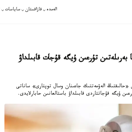
الەمدە
قازاقستان
ساياسات
ت
ا بەرىلەتىن تۇرعىن ۇيگە قۇجات قابىلداۋ
ى «حالىقتىڭ الەۋمەتتىك جاعىنان وسال توپتارى» ساناتى
عىن ۇيگە قۇجاتتاردى قابىلداۋ باستالعانىن حابارلايدى.