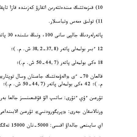
10) قىزمەتتىك مىندەتتەرىن اتقارۋ كەزىندە قازا تاپقان (قايتىس بولعان) ادامداردىڭ وتباسىلارى؛
11) تولىق ەمەس وتباسىلار.
پاتەرلەردىڭ جالپى سانى 100، ونىڭ ىشىندە 30 پاتەر «جەتىم- بالالار» ساناتىنا عانا ارنالعان:
12 ءبىر بولمەلى پاتەر (37,8-38,2 ش. م. )؛
18 ەكى بولمەلى پاتەر (44,7-50 ش. م.)؛
م. )؛ 42 ەكى بولمەلى پاتەر (44,7-50 ش. م.)؛
تۇرعىن ءۇي ءتۇرى: ساتىپ الۋ قۇقىعىنسىز جالعا بەر
ورنالاسقان جەرى: «پريگورودنىي» تۇرعىن الابىندا
اي سايىنعى جالداۋ اقىسى: 5000-نان 15000 تەڭگەگە دەيىن؛