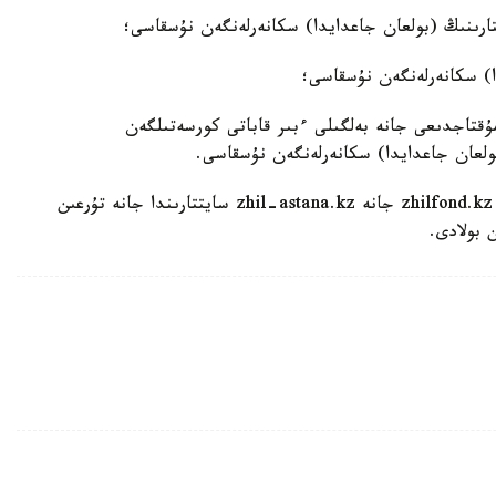
مۇقتاجدىعى جانە بەلگىلى ءبىر قاباتى كورسەتىلگەن
ولعان جاعدايدا) سكانەرلەنگەن نۇسقاسى.
وتىنىشتەردى قاراستىرۋ ناتيجەلەرى تۋرالى كەيىنىرەك zhilfond.kz جانە zhil-astana.kz سايتتارىندا جانە تۇرعىن
 بولادى.