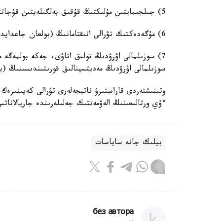
5) جىلجىمايتىن مۇلىكتىڭ قۇقىق بەلگىلەيتىن قۇجاتتارىنىڭ (بولعان جاعدايدا) سكانەرلەنگەن نۇسقاسى؛
6) مۇگەدەكتىك تۋرالى انىقتامانىڭ (بولعان جاعدايدا) سكانەرلەنگەن نۇسقاسى؛
7) سوزىلمالى اۋرۋدىڭ تولىق اتاۋى، جەكە بولمەگە 
سوزىلمالى اۋرۋدىڭ مەديتسينالىق قورىتىندىسىنىڭ (ب
ءۇي ورتالىعىنىڭ الەۋمەتتىك جەلىلەرىندە جاريالاناتىن
بيلىك جانە ساياسات
без автора