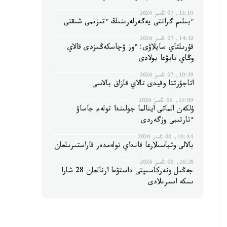
15:10, 07 تامىز 2026
ءبىلىم گرانتى يەگەرلەرىنىڭ ءتىزىمى شىقتى
14:52, 07 تامىز 2026
قۇرىلتاي سايلاۋى: ءوز ۋچاسكەڭىزدى قالاي
وڭاي تابۋعا بولادى
10:39, 07 تامىز 2026
اتاجۇرتتا وقيدى تالاي قازاق بالاسى
19:09, 06 تامىز 2026
ۇلكەن الماتى اينالما جولىندا تولەم جاساۋ
ءتارتىبى وزگەردى
16:44, 06 تامىز 2026
بالالى وتباسىلارعا قانداي تولەمدەر قاراستىرىلعان
16:28, 06 تامىز 2026
جەڭىل ونەركاسىپتى دامىتۋعا ارنالعان 28 شارا
ىسكە اسىرىلادى