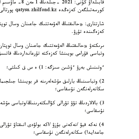
قابىلداۋ كۇنى: 1
كورسەتىلگەن كەزەڭدە qatysu.zhilfond.kz پورتالى ارقىلى جۇرگىزىلەدى؛
شارتتارى: «حالىقتىڭ الەۋمەتتىك جاعىنان وسال توپت
كەزەگىندە تۇرۋ.
ىرىكتەۋ «حالىقتىڭ الەۋمەتتىك جاعىنان وسال توپتا
وتباسى قۇرامى بويىنشا كەزەكتە تۇرعانداردىڭ قاتىسۋع
ءوتىنىش بەرۋ ءۇشىن سىزگە: 1) ە س ق كىلتى؛
2) وتباسىنىڭ بارلىق مۇشەلەرىنە قر بويىنشا جىلجىما
سكانەرلەنگەن نۇسقاسى؛
3) بالالاردىڭ تۋۋ تۋرالى كۋالىكتەرىنىڭ/وتباسى مۇ
نۇسقاسى؛
جاعدايدا) سكانەرلەنگەن نۇسقاسى؛