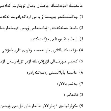
حالىقتىڭ الەۋمەتتىك جاعىنان وسال توپتارىنا كەلەسى
1) جەڭىلدىكتەر بويىنشا ۇ و س ارداگەرلەرىنە تەڭەستىرىلگەن ارداگەرلەر؛
2) باسقا مەملەكەتتەر اۋماعىنداعى ۇرىس قيمىلدارىنىڭ ارداگەرلەرى؛
3) 1 جانە 2 توپتاعى مۇگەدەكتەر؛
4) مۇگەدەك بالالارى بار نەمەسە ولاردى تاربيەلەۋشى وتباسىلار؛
5) كەيبىر سوزىلمالى اۋرۋلاردىڭ اۋىر تۇرلەرىمەن اۋىراتىن ادامدار؛
6) جاسىنا بايلانىستى زەينەتكەرلەر؛
7) جەتىم بالالار؛
8) قانداس؛
9) ەكولوگيالىق ءزىلزالالار سالدارىنان تۇرعىن ۇيىنەن ايىرىلعان ادامدار؛