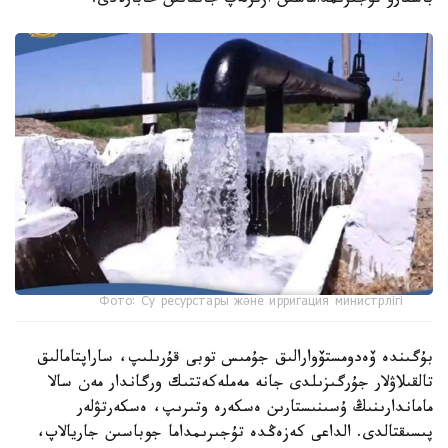
باسقارۋ تۇجىرىمداماسىن ازىرلەپ جاتقانىن حابارلادى.
Фото: Су ресурстары және ирригация министрлігі
بۇگىندە ۆەدومستۆوارالىق جۇمىس توبى قۇرىلىپ، ساراپتامالىق
تالقىلاۋلار جۇرگىزىلدى جانە مەملەكەتتىك ورگاندار مەن سالا
ماماندارىنىڭ ۇسىنىستارىن ەسكەرە وتىرىپ، ەسكەرتۋلەر
پىسىقتالدى. الداعى كەزەڭدە تۇجىرىمداما جوباسىن جاريالاپ،