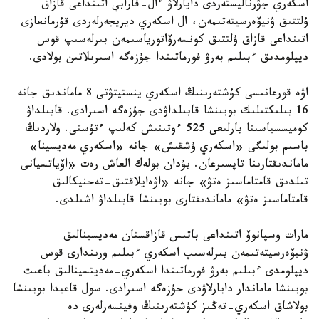
اسكەري جۋرناليستەردى دايارلاۋ ءال-فارابي اتىنداعى قازاق
ۇلتتىق ۋنيۆەرسيتەتىمەن، ال اسكەري ديريجەرلەردى قۇرمانعازى
اتىنداعى قازاق ۇلتتىق كونسەرۆاتورياسىمەن بىرلەسىپ قوس
ديپلومدىق ءبىلىم بەرۋ فورماتىندا جۇزەگە اسىرىلاتىن بولادى.
اۋە قورعانىسى كۇشتەرىنىڭ اسكەري ينستيتۋتى 8 ماماندىق جانە
16 بىلىكتىلىك بويىنشا قابىلداۋدى جۇزەگە اسىرادى. قابىلداۋ
كوميسسياسىنا بارلىعى 525 ءوتىنىش كەلىپ ءتۇستى. ولاردىڭ
باسىم بولىگى «اسكەري ۇشقىش» جانە «اسكەري مەديسينا»
ماماندىقتارىنا تاپسىرعان. بۇدان بولەك العاش رەت «اۆياتسيانى
تىلدىق قامتاماسىز ەتۋ» جانە «اۋەايلاقتىق-تەحنيكالىق
قامتاماسىز ەتۋ» ماماندىقتارى بويىنشا قابىلداۋ اشىلدى.
مارات وسپانوۆ اتىنداعى باتىس قازاقستان مەديسينالىق
ۋنيۆەرسيتەتىمەن بىرلەسىپ اسكەري ءبىلىم ورىندارى قوس
ديپلومدى ءبىلىم بەرۋ فورماتىندا اسكەري-مەديتسينالىق باعىت
بويىنشا ماماندار دايارلاۋدى جۇزەگە اسىرادى. سول قاعيدا بويىنشا
بولاشاق اسكەري-تەڭىز كۇشتەرىنىڭ وفيتسەرلەرى دە