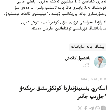
نەبارى شامامەن 1,5 ميلليون تەكشە مەترى، ياعني جالپى
كولەمنىڭ 3,6 پايىزى عانا پايدالانىلىپ وتىر، - دەدى سۋ
رەسۋرستارى جانە يرريگاتسيا ۆيتسە-ءمينيسترى تالعات مومىشيەۆ.
اتىراۋدا جەراستى تۇزدى سۋى كوتەرىلىپ، ءۇش ءىرى
ساياباقتىڭ قۇرىلىسى توقتاعانىن جازعان ەدىك.
بيلىك جانە ساياسات
باقىتجول كاكەش
اۆتور
21:58, 07 تامىز 2026
اسكەري ينستيتۋتتاردا كونكۋرستىق ىرىكتەۋ
ءجۇرىپ جاتىر