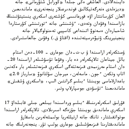
دايىندالادى. العاشقى ەكى جىلدا «كورابل شتۋرمانى» جانە
«ديزەلدى ەنەرگەتيكالىق قوندىرعىلار ينجەنەرى» ماماندىعىن
العان كۋرسانتتار اۋە قورعانىسى كۇشتەرى اسكەري ينستيتۋتىنىڭ
بازاسىندا وقۋدان وتەدى، ءۇشىنشى جانە ءتورتىنشى كۋرستاردا
شاحماردان ەسەنوۆ اتىنداعى كاسپيي تەحنولوگيالار جانە
ينجينيرينگ ۋنيۆەرسيتەتىندە (اقتاۋ ق.) وقۋىن جالعاستىرادى.
ۇمىتكەرلەر اراسىندا ۇ ب ت-دان جوعارى – 100-دەن استام
بالل جيناعان تالاپكەرلەر دە بار. وقۋعا تۇسۋشىلەر اراسىندا 20-
دان استام مەرزىمدى قىزمەتتەگى اسكەري قىزمەتشىلەر بار ەكەنىن
اتاپ وتكەن ءجون. ماسەلەن، ميرجان سۇلتانوۆ «سارباز 2.0»
باعدارلاماسى بويىنشا ءبىلىم گرانتىن الىپ، «اسكەري ۇشقىش»
ماماندىعىنا ءتۇسۋدى جوسپارلاپ وتىر.
قۇرلىق اسكەرلەرىنىڭ ءبىلىم ورداسىندا بيىلعى جىلى قابىلداۋ 17
اسكەري ماماندىق بويىنشا جۇزەگە اسىرىلادى. تالاپكەرلەر اراسىندا
موتواتقىشتار، تانك جانە ارتيللەريا بولىمشەلەرىن باسقارۋ
ماماندىقتارىنا قىزىعۋشىلىق جوعارى بولىپ تۇر. ينجەنەرلىك جانە