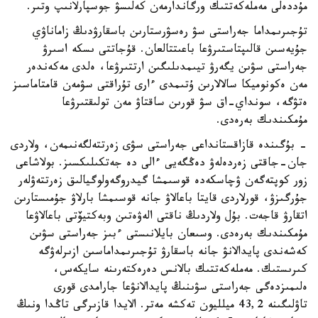
مۇددەلى مەملەكەتتىك ورگاندارمەن كەلىسۋ جوسپارلانىپ وتىر.
تۇجىرىمداما جەراستى سۋ رەسۋرستارىن باسقارۋدىڭ زاماناۋي
جۇيەسىن قالىپتاستىرۋعا باعىتتالعان. قۇجاتتى ىسكە اسىرۋ
جەراستى سۋىن يگەرۋ تيىمدىلىگىن ارتتىرۋعا، ەلدى مەكەندەر
مەن ەكونوميكا سالالارىن ۇتىمدى ءارى تۇراقتى سۋمەن قامتاماسىز
ەتۋگە، سونداي-اق سۋ قورىن ساقتاۋ مەن تولىقتىرۋعا
مۇمكىندىك بەرەدى.
- بۇگىندە قازاقستانداعى جەراستى سۋى زەرتتەلگەنىمەن، ولاردى
جان-جاقتى زەردەلەۋ دەڭگەيى ءالى دە جەتكىلىكسىز. بولاشاعى
زور كوپتەگەن ۋچاسكەدە قوسىمشا گيدروگەولوگيالىق زەرتتەۋلەر
جۇرگىزۋ، قورلاردى قايتا باعالاۋ جانە قوسىمشا بارلاۋ جۇمىستارىن
اتقارۋ قاجەت. بۇل ولاردىڭ ناقتى الەۋەتىن وبەكتيۆتى باعالاۋعا
مۇمكىندىك بەرەدى. وسىعان بايلانىستى ءبىز جەراستى سۋىن
كەشەندى پايدالانۋ جانە باسقارۋ تۇجىرىمداماسىن ازىرلەۋگە
كىرىستىك. مەملەكەتتىك بالانس دەرەكتەرىنە سايكەس،
ەلىمىزدەگى جەراستى سۋىنىڭ پايدالانۋعا جارامدى قورى
تاۋلىگىنە 43,2 ميلليون تەكشە مەتر. الايدا قازىرگى تاڭدا ونىڭ