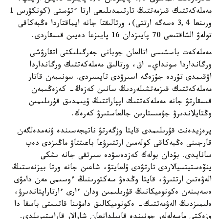
مەملەكەتتىك قىزمەتتىڭ تارتىمدىلىعى ارتا ءتۇستى (كونكۋرس 1
ورىنعا 3,4 ەسەگە ارتتى)، ورتالىقتا جانە ايماقتاردا ەڭبەكاقى
تولەۋ الشاقتىعى 70 پايىزدان 16 پايىزعا دەيىن قىسقاردى.
مەملەكەت باسشىسى اتالعان جوبانى جەرگىلىكتى اتقارۋشى
ورگانداردا سونداي- اق، ورتالىق مەملەكەتتىك ورگانداردا
اۋقىمدى تۇردە جۇزەگە اسىرۋدى تاپسىردى. سونىمەن قاتار
مەملەكەتتىك قىزمەتشىلەردىڭ سانىن كەزەڭ- كەزەڭىمەن
قىسقارتۋ جانە مەملەكەتتىك اپپاراتتىڭ ۇيىمدىق قۇرىلىمىن
وڭتايلاندىرۋ جۇمىستارىن جالعاستىرۋ كەرەك.
پرەزيدەنت قۇرىلىمدى قايتا وزگەرتۋ ناتيجەسىندە ۇنەمدەلگەن
قارجىنى ەڭبەكاقى كولەمىن ارتتىرۋعا باعىتتاۋ ماڭىزدى دەپ
سانايدى. بۇدان بولەك كەزدەسۋدە سىرتقى جانە ىشكى
ينۆەستيتسيالاردى تارتۋدى ۇلعايتۋ، شاعىن جانە ورتا بيزنەستىڭ
الەۋەتىن ارتتىرۋ، قايتا وڭدەۋ سەكتورىنىڭ ءوسىمى مەن دامۋى
ەسەبىنەن ەكونوميكانىڭ قۇرىلىمىن ودان ءارى ءارتاراپتاندىرۋ،
ەلىمىزدىڭ الەۋمەتتىك- ەكونوميكالىق دامۋىنا قاتىستى باسقا دا
وزەكتى ماسەلەلەر جونىندە قابىلدانعان شارالار قاراستىرىلدى.