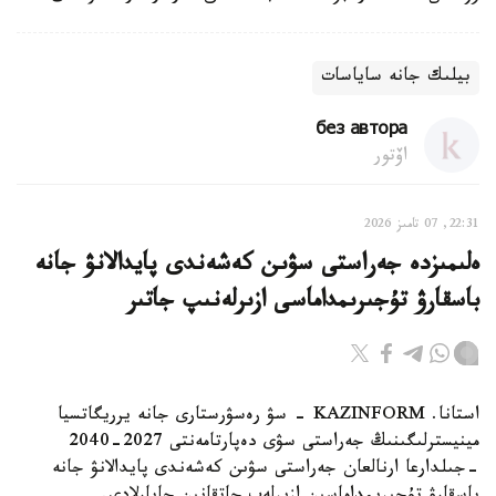
بيلىك جانە ساياسات
без автора
اۆتور
22:31, 07 تامىز 2026
ەلىمىزدە جەراستى سۋىن كەشەندى پايدالانۋ جانە
باسقارۋ تۇجىرىمداماسى ازىرلەنىپ جاتىر
استانا. KAZINFORM - سۋ رەسۋرستارى جانە يرريگاتسيا
مينيسترلىگىنىڭ جەراستى سۋى دەپارتامەنتى 2027-2040
-جىلدارعا ارنالعان جەراستى سۋىن كەشەندى پايدالانۋ جانە