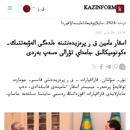
KAZINFORM
ق ز
ترەند:
2026-سايلاۋ
وقيعا
تاعايىنداۋ
اقوردا
13:50, 26 مامىر 2021
اسقار مامين ق ر پرەزيدەنتىنە ەلدەگى الەۋمەتتىك-
ەكونوميكالىق جاعداي تۋرالى ەسەپ بەردى
نۇر- سۇلتان. قازاقپارات – ق ر پرەزيدەنتى قاسىم- جومارت
توقايەۆ پرەمەر- مينيستر اسقار ءماميندى قابىلدادى، دەپ
حابارلايدى قازاقپارات اقوردانىڭ رەسمي سايتىنا سىلتەمە جاساپ.