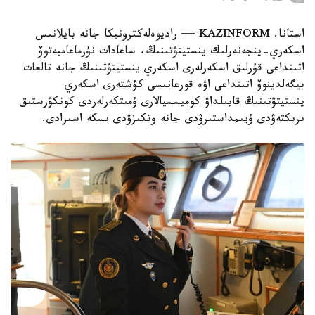
استانا. KAZINFORM — راديوەلەكترونيكا جانە بايلانىس
اسكەري-ينجەنەرلىك ينستيتۋتىنىڭ، ساعادات نۇرماعامبەتوۆ
اتىنداعى قۇرلىق اسكەرلەرى اسكەري ينستيتۋتىنىڭ جانە تالعات
بيگەلدينوۆ اتىنداعى اۋە قورعانىسى كۇشتەرى اسكەري
ينستيتۋتىنىڭ قابىلداۋ كوميسسيالارى ۇمىتكەرلەردى كونكۋرستىق
ىرىكتەۋدى ۇيىمداستىرۋدى جانە وتكىزۋدى ىسكە اسىرادى.