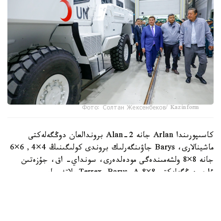
Фото: Солтан Жексенбеков/ Kazinform
كاسىپورىندا Arlan جانە Alan-2 بروندالعان دوڭگەلەكتى
ماشينالارى، Barys جاۋىنگەرلىك بروندى كولىگىنىڭ 4×4, 6×6
جانە 8×8 ولشەمىندەگى مودەلدەرى، سونداي- اق، جۇزەتىن
ءارى دوڭگەلەكتى Terrex-Barys-A 8×8 پلاتفورماسى
شىعارىلادى.