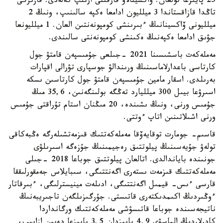
25 پايىزعا تولعان. ۆاكسينالاۋ قارقىنى ارتىپ كەلەدى. قازىرگى
تاڭدا قازاقستاندا 3 ميلليون ادامعا ەكپە سالىنىپ، ونىڭ 2
ميلليونى ۆاكسينانىڭ ءبىرىنشى كومپونەنتىن العان. 1 ميلليونعا
جۋىق ادامعا ەكپەنىڭ ەكىنشى كومپونەنتى سالىندى.
مەملەكەت باسشىسىنا 2021 -جىلعى جۇمىسپەن قامتۋ جول
كارتاسى باعدارلاماسىنىڭ ورىندالۋ جوسپارى تۋرالى اقپارات
بەرىلدى. اسقار مامين جۇمىسپەن قامتۋ جول كارتاسىن ىسكە
اسىرۋعا بيىل 300 ميلليارد تەڭگە بولىنگەنىن، 35,6 مىڭ
جۇمىس ورنى، ونىڭ ىشىندە، 20 مىڭنان استام تۇراقتى جۇمىس
ورنى اشىلاتىنىن اتاپ ءوتتى.
قاسىم- جومارت توقايەۆقا مەملەكەتتىك قىزمەتشىلەرگە ەڭبەكاقى
تولەۋ جۇيەسىنىڭ پيلوتتىق رەجيمىنىڭ جۇزەگە اسىرىلۋى
جونىندە باياندالدى. اتالعان پيلوتتىق جوباعا 2018 -جىلى
مەملەكەتتىك قىزمەت ىستەرى اگەنتتىگى، سىبايلاس جەمقورلىققا
قارسى ءىس- قيمىل اگەنتتىگى، ادىلەت مينيسترلىگى، ءبىرقاتار
ءوڭىردىڭ اكىمدىكتەرى قاتىستى. جۇرگىزىلگەن تاجىريبەنىڭ
ناتيجەسىندە جوباعا قاتىسۋشى مەملەكەتتىك ورگانداردا
كادرلاردىڭ الماسۋى 4,9 پايىزدان 3,5 پايىزعا دەيىن ازايىپ،