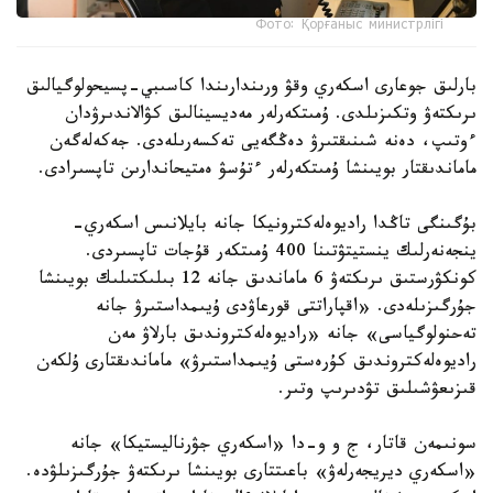
Фото: Қорғаныс министрлігі
بارلىق جوعارى اسكەري وقۋ ورىندارىندا كاسىبي-پسيحولوگيالىق
ىرىكتەۋ وتكىزىلدى. ۇمىتكەرلەر مەديسينالىق كۋالاندىرۋدان
ءوتىپ، دەنە شىنىقتىرۋ دەڭگەيى تەكسەرىلەدى. جەكەلەگەن
ماماندىقتار بويىنشا ۇمىتكەرلەر ءتۇسۋ ەمتيحاندارىن تاپسىرادى.
بۇگىنگى تاڭدا راديوەلەكترونيكا جانە بايلانىس اسكەري-
ينجەنەرلىك ينستيتۋتىنا 400 ۇمىتكەر قۇجات تاپسىردى.
كونكۋرستىق ىرىكتەۋ 6 ماماندىق جانە 12 بىلىكتىلىك بويىنشا
جۇرگىزىلەدى. «اقپاراتتى قورعاۋدى ۇيىمداستىرۋ جانە
تەحنولوگياسى» جانە «راديوەلەكتروندىق بارلاۋ مەن
راديوەلەكتروندىق كۇرەستى ۇيىمداستىرۋ» ماماندىقتارى ۇلكەن
قىزىعۋشىلىق تۋدىرىپ وتىر.
سونىمەن قاتار، ج و و-دا «اسكەري جۋرناليستيكا» جانە
«اسكەري ديريجەرلەۋ» باعىتتارى بويىنشا ىرىكتەۋ جۇرگىزىلۋدە.