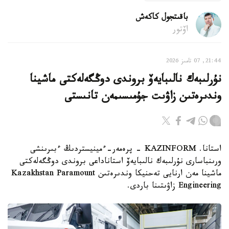
باقىتجول كاكەش
اۆتور
21:44, 07 تامىز 2026
نۇرلىبەك نالىبايەۆ بروندى دوڭگەلەكتى ماشينا
وندىرەتىن زاۋىت جۇمىسىمەن تانىستى
استانا. KAZINFORM - پرەمەر-ءمينيستردىڭ ءبىرىنشى
ورىنباسارى نۇرلىبەك نالىبايەۆ استاناداعى بروندى دوڭگەلەكتى
ماشينا مەن ارنايى تەحنيكا وندىرەتىن Kazakhstan Paramount
Engineering زاۋىتىنا باردى.