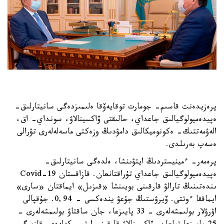
پرەزيدەنت قاسىم- جومارت توقايەۆقا ەلىمىزدەگى سانيتارلىق-
ەپيدەميولوگيالىق جاعداي، حالىقتى ۆاكسينالاۋ، سونداي- اق،
الەۋمەتتىك- ەكونوميكالىق دامۋدىڭ وزەكتى ماسەلەلەرى تۋرالى
ەسەپ بەرىلدى.
پرەمەر- ءمينيستردىڭ ايتۋىنشا، ەلدەگى سانيتارلىق-
ەپيدەميولوگيالىق جاعداي تۇراقتانعان. قازاقستان Covid-19
ىندەتىنىڭ تارالۋ قارقىنى بويىنشا «قىزىل» ايماقتان «سارى»
ايماققا ءوتتى. ۆيرۋستىڭ جۇعۋ يندەكسى - 0,94. جۇقپالى
اۋرۋلار بولىمشەلەرى - 33 پايىزعا، جان ساقتاۋ بولىمشەلەرى -