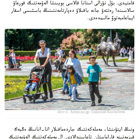
قامتيدى. بۇل تۋرالى استانا قالاسى بويىنشا الەۋمەتتىك قورعاۋ
سالاسىندا رەتتەۋ جانە باقىلاۋ دەپارتامەنتىنىڭ باسشىسى اسقار
ايماعامبەتوۆ مالىمدەدى.
Фото: Александр Павский/Kazinform
ونىڭ ايتۋىنشا، مەملەكەتتىك جاردەماقىلار اتا-انانىڭ ەڭبەك
قىزمەتىنە قاراماستان تاعايىندالادى. ال مەملەكەتتىك الەۋمەتتىك