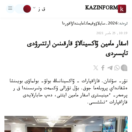
KAZINFORM
ق ز
ترەند:
2026-سايلاۋ
وقيعا
تاعايىنداۋ
اقوردا
10:19, 25 مامىر 2021
اسقار مامين ۆاكسينالاۋ قارقىنىن ارتتىرۋدى
تاپسىردى
نۇر- سۇلتان. قازاقپارات - ۆاكسينانىڭ بولۋ- بولماۋى بويىنشا
ەشقانداي پروبلەما جوق. بۇل تۋرالى ۇكىمەت وتىرىسىندا ق ر
پرەمەر- ءمينيسترى اسقار مامين ايتتى، دەپ حابارلايدى
قازاقپارات ءتىلشىسى.