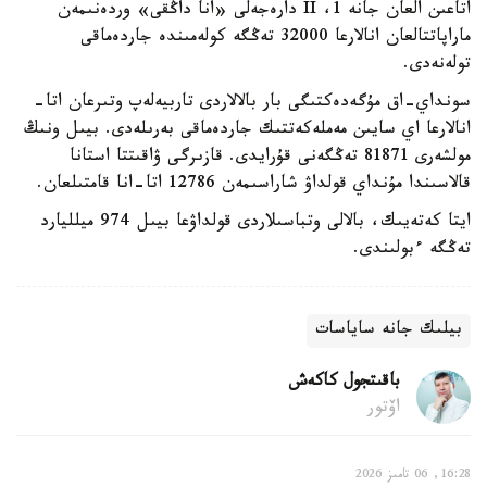
اتاعىن العان جانە 1، II دارەجەلى «انا داڭقى» وردەنىمەن
ماراپاتتالعان انالارعا 32000 تەڭگە كولەمىندە جاردەماقى
تولەنەدى.
سونداي-اق مۇگەدەكتىگى بار بالالاردى تاربيەلەپ وتىرعان اتا-
انالارعا اي سايىن مەملەكەتتىك جاردەماقى بەرىلەدى. بيىل ونىڭ
مولشەرى 81871 تەڭگەنى قۇرايدى. قازىرگى ۋاقىتتا استانا
قالاسىندا مۇنداي قولداۋ شاراسىمەن 12786 اتا-انا قامتىلعان.
ايتا كەتەيىك، بالالى وتباسىلاردى قولداۋعا بيىل 974 ميلليارد
تەڭگە ءبولىندى.
بيلىك جانە ساياسات
باقىتجول كاكەش
اۆتور
16:28, 06 تامىز 2026