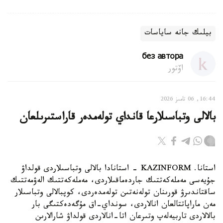
بيلىك جانە ساياسات
без автора
اۆتور
16:44, 06 تامىز 2026
بالالى وتباسىلارعا قانداي تولەمدەر قاراستىرىلعان
استانا. KAZINFORM - استانادا بالالى وتباسىلاردى قولداۋ
جۇيەسى مەملەكەتتىك جاردەماقىلاردى، مەملەكەتتىك الەۋمەتتىك
ساقتاندىرۋ قورىنان تولەنەتىن تولەمدەردى، كوپبالالى وتباسىلار
مەن ماراپاتتالعان انالاردى، سونداي-اق مۇگەدەكتىگى بار
بالالاردى تاربيەلەپ وتىرعان اتا-انالاردى قولداۋ شارالارىن