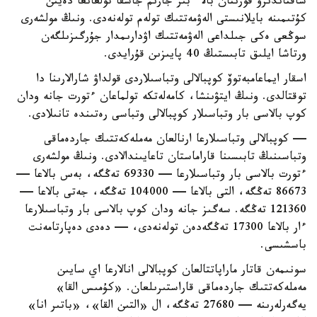
ساقتاندىرۋ قورىنان بالا ءبىر جارىم جاسقا تولعانعا دەيىن
كۇتىمىنە بايلانىستى الەۋمەتتىك تولەم تولەنەدى. ونىڭ مولشەرى
سوڭعى ەكى جىلداعى الەۋمەتتىك اۋدارىمدار جۇرگىزىلگەن
ورتاشا ايلىق تابىستىڭ 40 پايىزىن قۇرايدى.
اسقار ايماعامبەتوۆ كوپبالالى وتباسىلاردى قولداۋ شارالارىنا دا
توقتالدى. ونىڭ ايتۋىنشا، كامەلەتكە تولماعان ءتورت جانە ودان
كوپ بالاسى بار وتباسىلار كوپبالالى وتباسى رەتىندە تانىلادى.
— كوپبالالى وتباسىلارعا ارنالعان مەملەكەتتىك جاردەماقى
وتباسىنىڭ تابىسىنا قاراماستان تاعايىندالادى. ونىڭ مولشەرى
ءتورت بالاسى بار وتباسىلارعا — 69330 تەڭگە، بەس بالاعا —
86673 تەڭگە، التى بالاعا — 104000 تەڭگە، جەتى بالاعا —
121360 تەڭگە. سەگىز جانە ودان كوپ بالاسى بار وتباسىلارعا
ءار بالاعا 17300 تەڭگەدەن تولەنەدى، — دەدى دەپارتامەنت
باسشىسى.
سونىمەن قاتار ماراپاتتالعان كوپبالالى انالارعا اي سايىن
مەملەكەتتىك جاردەماقى قاراستىرىلعان. «كۇمىس القا»
يەگەرلەرىنە — 27680 تەڭگە، ال «التىن القا»، «باتىر انا»