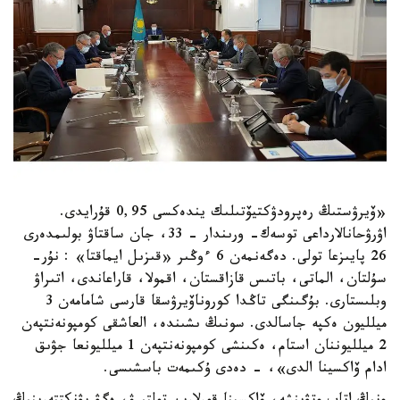
«ۆيرۋستىڭ رەپرودۋكتيۆتىلىك يندەكسى 0,95 قۇرايدى.
اۋرۋحانالارداعى توسەك- ورىندار – 33، جان ساقتاۋ بولىمدەرى
26 پايىزعا تولى. دەگەنمەن 6 ءوڭىر «قىزىل ايماقتا» : نۇر-
سۇلتان، الماتى، باتىس قازاقستان، اقمولا، قاراعاندى، اتىراۋ
وبلىستارى. بۇگىنگى تاڭدا كوروناۆيرۋسقا قارسى شامامەن 3
ميلليون ەكپە جاسالدى. سونىڭ ىشىندە، العاشقى كومپونەنتپەن
2 ميلليوننان استام، ەكىنشى كومپونەنتپەن 1 ميلليونعا جۋىق
ادام ۆاكسينا الدى»، - دەدى ۇكىمەت باسشىسى.