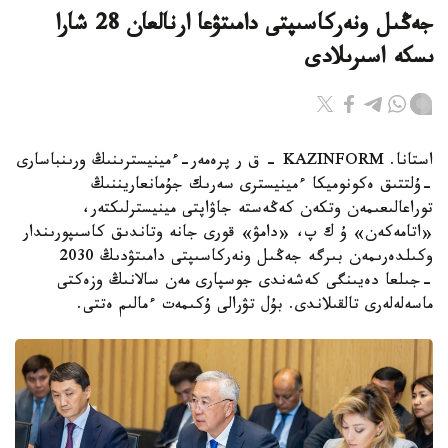
جەڭىل ونەركاسىپتى دامىتۋعا ارنالعان 28 شارا
ىسكە اسىرىلادى
استانا. KAZINFORM - ق ر پرەمەر-ءمينيسترىنىڭ ورىنباسارى
-ۇلتتىق ەكونوميكا ءمينيسترى سەرىك جۇمانعاريننىڭ
توراعالىعىمەن وتكەن كەڭەستە جاۋاپتى مينيسترلىكتەر،
«اتامەكەن» ۇ ك پ، «دامۋ» قورى جانە وتاندىق كاسىپورىندار
وكىلدەرىمەن بىرگە جەڭىل ونەركاسىپتى دامىتۋدىڭ 2030
-جىلعا دەيىنگى كەشەندى جوسپارى مەن سالانىڭ وزەكتى
ماسەلەلەرى تالقىلاندى. بۇل تۋرالى ۇكىمەت ءمالىم ەتتى.