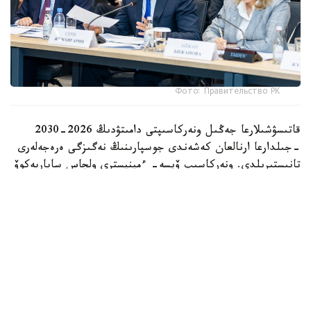
Фото: Правительство РК
قاتىسۋشىلارعا جەڭىل ونەركاسىپتى دامىتۋدىڭ 2026-2030
-جىلدارعا ارنالعان كەشەندى جوسپارىنىڭ نەگىزگى ەرەجەلەرى
تانىستىرىلدى. ونەركاسىپ ۆيسە- ءمينيسترى ولجاس ساپاربەكوۆ
اتاپ وتكەندەي، قۇجات زاڭناما، ساتىپ الۋ تەتىگىن جەتىلدىرۋ،
«كولەڭكەلى» يمپورتقا قارسى ءىس-قيمىل، ينۆەستيتسيا تارتۋ،
وتاندىق برەندتى دامىتۋ مەن كادر دايارلاۋعا ارنالعان 28 ءىس-
شارانى قامتيدى.