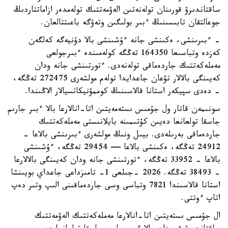
ساقتاندىرۋ قورىنان تولەنەتىن الەۋمەتتىك تولەمدەر ازاماتتاردىڭ
جوعالتقان تابىسىنىڭ ءبىر بولىگىن وتەۋگە باعىتتالعان.
- ءبىرىنشى، ەكىنشى جانە ءۇشىنشى بالا دۇنيەگە كەلگەن
كەزدە وتباسىعا 164350 تەڭگە كولەمىندە ءبىرجولعى
مەملەكەتتىك جاردەماقى تولەنەدى. ءتورتىنشى جانە ودان
كەيىنگى بالالار تۋعان جاعدايدا تولەم مولشەرى 272475 تەڭگە،
- دەدى سپيكەر استانا قالاسىنىڭ كوممۋنيكاتسيالار الاڭىندا.
سونىمەن قاتار ول جۇمىس ىستەمەيتىن اتا-انالارعا بالا ءبىر جارىم
جاسقا تولعانعا دەيىن كۇتىمىنە بايلانىستى مەملەكەتتىك
جاردەماقى بەرىلەدى. بيىل ونىڭ مولشەرى ءبىرىنشى بالاعا -
24912 تەڭگە، ەكىنشى بالاعا — 29454 تەڭگە، ءۇشىنشى
بالاعا - 33952 تەڭگە، ءتورتىنشى جانە ودان كەيىنگى بالالارعا
- 38493 تەڭگە. 2026 -جىلعى 1- تامىزداعى جاعداي بويىنشا
استانا قالاسىندا 7821 وتباسى وسى جاردەماقىنى الىپ وتىر دەپ
اتاپ ءوتتى.
ال جۇمىس ىستەيتىن اتا-انالارعا مەملەكەتتىك الەۋمەتتىك