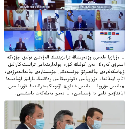
- ەۋرازيا ەلدەرى وزدەرىنىڭ ترانزيتتىك الەۋەتىن تولىق جۇزەگە
اسىرۋى كەرەك. مەن كولىك كۇرە جولدارىنداعى ترانسشەكارالىق
ۋچاسكەلەردى جاڭعىرتۋ جونىندەگى جۇمىستاردى جانداندىرۋدى،
اتاپ ايتقاندا، ەۋرازيالىق ەكونوميكالىق وداقتىڭ بارلىق اۋماعىندا
«باتىس ەۋروپا - باتىس قىتاي» اۆتوماگيسترالىنىڭ قۇرىلىسىن
اياقتاۋدى تاعى دا ۇسىنامىن، - دەدى مەملەكەت باسشىسى.