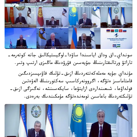
سونداي-اق وداق اياسىندا ساۋدا-لوگيستيكالىق جانە كوتەرمە-
تاراتۋ ورتالىقتارىنىڭ جۇيەسىن قۇرۋدىڭ ماڭىزى ارتىپ وتىر.
مۇنداي جۇيە مەملەكەتتەردىڭ ازىق-تۇلىك قاۋىپسىزدىگىن
قامتاماسىز ەتۋگە، اگروونەركاسىپ سەكتورىنىڭ الەۋەتىن
قولداۋعا، شىعىنداردى ازايتۋعا، سايكەسىنشە، نەگىزگى ازىق-
تۇلىكتەردىڭ باعاسىن تومەندەتۋگە مۇمكىندىك بەرەدى.