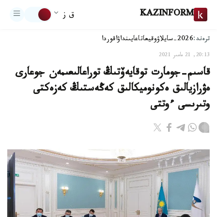
KAZINFORM
ق ز
ترەند:
2026-سايلاۋ
وقيعا
تاعايىنداۋ
اقوردا
20:13, 21 مامىر 2021
قاسىم-جومارت توقايەۆتىڭ توراعالىعىمەن جوعارى
ەۋرازيالىق ەكونوميكالىق كەڭەستىڭ كەزەكتى
وتىرىسى ءوتتى