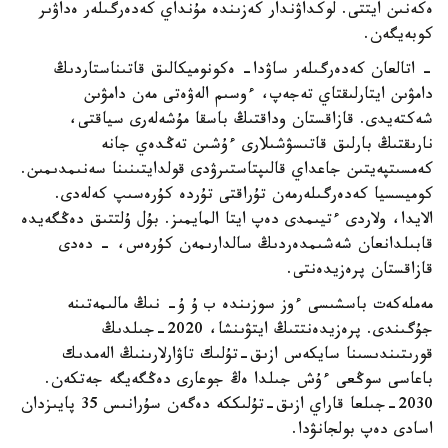
ەكەنىن ايتتى. لوكداۋندار كەزىندە مۇنداي كەدەرگىلەر ەداۋىر
كوبەيگەن.
- اتالعان كەدەرگىلەر ساۋدا- ەكونوميكالىق قاتىناستاردىڭ
دامۋىن ايتارلىقتاي تەجەپ، ءوسىم الەۋەتى مەن دامۋىن
شەكتەيدى. قازاقستان وداقتىڭ باسقا مۇشەلەرى سياقتى،
نارىقتىڭ بارلىق قاتىسۋشىلارى ءۇشىن تەڭدەي جانە
كەمسىتپەيتىن جاعداي قالىپتاستىرۋدى قولدايتىنىنا سەنىمدىمىن.
كوميسسيا كەدەرگىلەرمەن تۇراقتى تۇردە كۇرەسىپ كەلەدى.
الايدا، ولاردى ءتيىمدى دەپ ايتا المايمىز. بۇل ۇلتتىق دەڭگەيدە
قابىلدانعان شەشىمدەردىڭ سالدارىمەن كۇرەس، - دەدى
قازاقستان پرەزيدەنتى.
مەملەكەت باسشىسى ءوز سوزىندە ب ۇ ۇ- نىڭ مالىمەتىنە
جۇگىندى. پرەزيدەنتتىڭ ايتۋىنشا، 2020-جىلدىڭ
قورىتىندىسىنا سايكەس ازىق-تۇلىك تاۋارلارىنىڭ الەمدىك
باعاسى سوڭعى ءۇش جىلدا ەڭ جوعارى دەڭگەيگە جەتكەن.
2030-جىلعا قاراي ازىق-تۇلىككە دەگەن سۇرانىس 35 پايىزدان
اسادى دەپ بولجانۋدا.