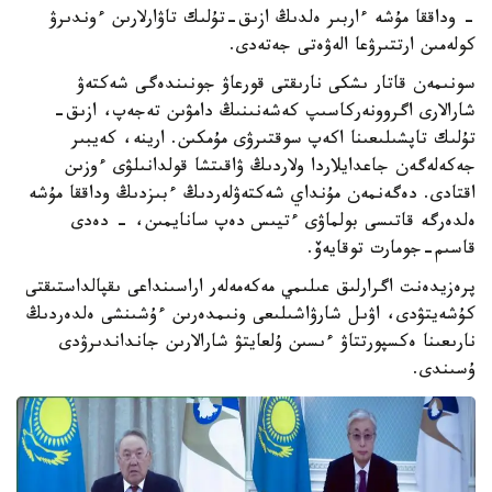
- وداققا مۇشە ءاربىر ەلدىڭ ازىق-تۇلىك تاۋارلارىن ءوندىرۋ
كولەمىن ارتتىرۋعا الەۋەتى جەتەدى.
سونىمەن قاتار ىشكى نارىقتى قورعاۋ جونىندەگى شەكتەۋ
شارالارى اگروونەركاسىپ كەشەنىنىڭ دامۋىن تەجەپ، ازىق-
تۇلىك تاپشىلىعىنا اكەپ سوقتىرۋى مۇمكىن. ارينە، كەيبىر
جەكەلەگەن جاعدايلاردا ولاردىڭ ۋاقىتشا قولدانىلۋى ءوزىن
اقتادى. دەگەنمەن مۇنداي شەكتەۋلەردىڭ ءبىزدىڭ وداققا مۇشە
ەلدەرگە قاتىسى بولماۋى ءتيىس دەپ سانايمىن، - دەدى
قاسىم-جومارت توقايەۆ.
پرەزيدەنت اگرارلىق عىلىمي مەكەمەلەر اراسىنداعى ىقپالداستىقتى
كۇشەيتۋدى، اۋىل شارۋاشىلىعى ونىمدەرىن ءۇشىنشى ەلدەردىڭ
نارىعىنا ەكسپورتتاۋ ءىسىن ۇلعايتۋ شارالارىن جانداندىرۋدى
ۇسىندى.