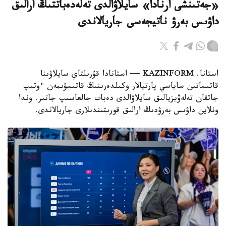
«جەتىنشى ارنادا» سايلاۋالدى تەلەدەباتتىڭ ارالىق
داۋىس بەرۋ ناتيجەسى جاريالاندى
استانا. KAZINFORM — استانادا قۇرىلتاي سايلاۋىنا
قاتىساتىن ساياسي پارتيالار وكىلدەرىنىڭ قاتىسۋىمەن ءوتىپ
جاتقان تەلەۆيزيالىق سايلاۋالدى دەبات جالعاسىپ جاتىر. وندا
ونلاين داۋىس بەرۋدىڭ ارالىق قورىتىندىلارى جاريالاندى.