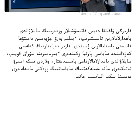
Фото: "Седьмой канал"
قازىرگى ۋاقىتقا دەيىن قاتىسۋشىلار وزدەرىنىڭ سايلاۋالدى
باعدارلامالارىن تانىستىرىپ، ءبىلىم بەرۋ جۇيەسىن دامىتۋعا
قاتىستى باستامالارىن ۇسىندى. قازىر دەباتتاردىڭ كەلەسى
كەزەڭىندە ساياسي پارتيا وكىلدەرى ءبىر-بىرىنە سۇراق قويىپ،
سايلاۋالدى باعدارلامالارداعى باسىمدىقتار، ولاردى ىسكە اسىرۋ
تەتىكتەرى جانە مەملەكەتتىك ساياساتتىڭ وزەكتى ماسەلەلەرى
بويىنشا پىكىر الماسىپ جاتىر.
«ادىلەت» پارتياسىنىڭ وكىلى راۋان كەنجەحان ۇلى ءبىلىم بەرۋ
جۇيەسىن سيفرلاندىرۋعا باعىتتالعان باستامالاردى تانىستىردى.
پارتيا ءبىلىم بەرۋ سالاسىندا جاساندى ينتەللەكتىنى قولدانۋدى
كەڭەيتۋدى ۇسىنىپ، جەكە دەرەكتەردى قورعاۋعا، تسيفرلىق
قاۋىپسىزدىكتى قامتاماسىز ەتۋگە جانە حالىقتىڭ سيفرلىق
ساۋاتتىلىعىن ارتتىرۋعا باسىمدىق بەرەتىنىن مالىمدەدى.