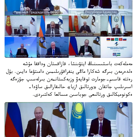
مەملەكەت باسشىسىنىڭ ايتۋىنشا، قازاقستان وداققا مۇشە
ەلدەرمەن بىرگە شەكارا ماڭى ينفراقۇرىلىمىن دامىتۋعا دايىن. بۇل
رەتتە قاسىم-جومارت توقايەۆ وزبەكستانمەن بىرلەسىپ جۇزەگە
اسىرىلىپ جاتقان «ورتالىق ازيا» حالىقارالىق ساۋدا-
ەكونوميكالىق ورتالىعى جوباسىن مىسالعا كەلتىردى.