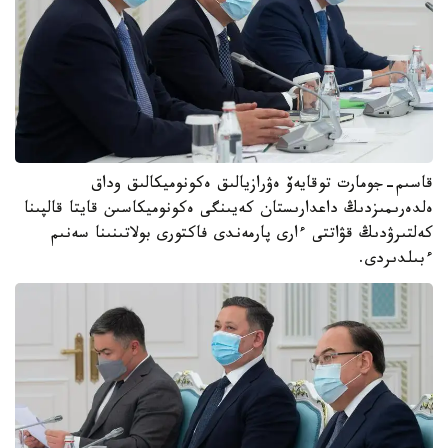
قاسىم-جومارت توقايەۆ ەۋرازيالىق ەكونوميكالىق وداق
ەلدەرىمىزدىڭ داعدارىستان كەيىنگى ەكونوميكاسىن قايتا قالپىنا
كەلتىرۋدىڭ قۋاتتى ءارى پارمەندى فاكتورى بولاتىنىنا سەنىم
ءبىلدىردى.