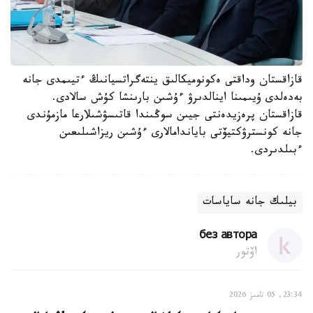
قازاقستان وداقتى ەكونوميكالىق ينتەگراتسيانىڭ ءتيىمدى جانە
بەدەلدى ۇيىمىنا اينالدىرۋ ءۇشىن بارىنشا كۇش سالادى.
قازاقستان پرەزيدەنتى جيىن سوڭىندا قاتىسۋشىلارعا مازمۇندى
جانە كونسترۋكتيۆتى باياندامالارى ءۇشىن ريزاشىلىعىن
ءبىلدىردى.
بيلىك جانە ساياسات
без автора
اۆتور
23:34, 05 تامىز 2026