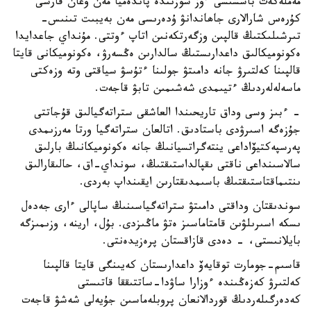
مەملەكەت باسشىسى ءوز سوزىندە پاندەميا مەن وعان قارسى
كۇرەس شارالارى جاھاندانۋ ۇدەرىسى مەن بەيبىت تىنىس-
تىرشىلىكتىڭ قالپىن وزگەرتكەنىن اتاپ ءوتتى. مۇنداي جاعدايدا
ەكونوميكالىق داعدارىستىڭ سالدارىن ەڭسەرۋ، ەكونوميكانى قايتا
قالپىنا كەلتىرۋ جانە دامىتۋ جولىنا ءتۇسۋ سياقتى وتە وزەكتى
ماسەلەلەردىڭ ءتيىمدى شەشىمىن تابۋ قاجەت.
- ءبىز وسى وداق تاريحىندا العاشقى ستراتەگيالىق قۇجاتتى
جۇزەگە اسىرۋدى باستادىق. اتالعان ستراتەگيا ورتا مەرزىمدى
پەرسپەكتيۆاداعى ينتەگراتسيانىڭ جانە ەكونوميكانىڭ بارلىق
سالاسىنداعى ناقتى ىقپالداستىقتىڭ، سونداي-اق، حالىقارالىق
ىنتىماقتاستىقتىڭ باسىمدىقتارىن ايقىنداپ بەردى.
سوندىقتان وداقتى دامىتۋ ستراتەگياسىنىڭ ساپالى ءارى جەدەل
ىسكە اسىرىلۋىن قامتاماسىز ەتۋ ماڭىزدى. بۇل، ارينە، وزىمىزگە
بايلانىستى، - دەدى قازاقستان پرەزيدەنتى.
قاسىم-جومارت توقايەۆ داعدارىستان كەيىنگى قايتا قالپىنا
كەلتىرۋ كەزەڭىندە ءوزارا ساۋدا-ساتتىققا قاتىستى
كەدەرگىلەردىڭ قوردالانعان پروبلەماسىن جۇيەلى شەشۋ قاجەت