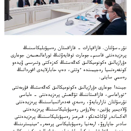
نۇر-سۇلتان. قازاقپارات - قازاقستان رەسپۋبليكاسىنىڭ
پرەزيدەنتى قاسىم-جومارت توقايەۆتىڭ توراعالىعىمەن جوعارى
ەۋرازيالىق ەكونوميكالىق كەڭەستىڭ كەزەكتى وتىرىسى ۆيدەو
كونفەرەنسيا رەجيمىندە ءوتتى، دەپ حابارلايدى اقوردانىڭ
رەسمي سايتى.
جيىندا جوعارى ەۋرازيالىق ەكونوميكالىق كەڭەستىڭ قۇرمەتتى
ءتوراعاسى، قازاقستاننىڭ تۇڭعىش پرەزيدەنتى - ەلباسى
نۇرسۇلتان نازاربايەۆ، رەسەي فەدەراتسياسىنىڭ پرەزيدەنتى
ۆلاديمير پۋتين، بەلارۋس رەسپۋبليكاسىنىڭ پرەزيدەنتى
الەكساندر لۋكاشەنكو، قىرعىز رەسپۋبليكاسىنىڭ پرەزيدەنتى
سادىر جاپاروۆ، ارمەنيا رەسپۋبليكاسى پرەمەر-ءمينيسترىنىڭ