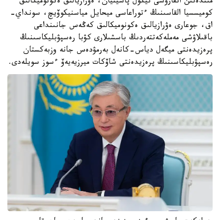
مىندەتىن اتقارۋشى نيكول پاشينيان، ەۋرازيالىق ەكونوميكالىق
كوميسسيا القاسىنىڭ ءتوراعاسى ميحايل مياسنيكوۆيچ، سونداي-
اق، جوعارى ەۋرازيالىق ەكونوميكالىق كەڭەس جانىنداعى
باقىلاۋشى مەملەكەتتەردىڭ باسشىلارى كۋبا رەسپۋبليكاسىنىڭ
پرەزيدەنتى ميگەل دياس-كانەل بەرمۋدەس جانە وزبەكستان
رەسپۋبليكاسىنىڭ پرەزيدەنتى شاۆكات ميرزيەيەۆ ءسوز سويلەدى.