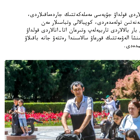
الالى وتباسىلاردى قولداۋ جۇيەسى مەملەكەتتىك جاردەماقىلاردى،
ەنەتىن تولەمدەردى، كوپبالالى وتباسىلار مەن
ار بالالاردى تاربيەلەپ وتىرعان اتا-انالاردى قولداۋ
نشا الەۋمەتتىك قورعاۋ سالاسىندا رەتتەۋ جانە باقىلاۋ
مدەدى.