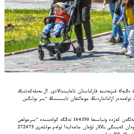
 ەڭبەك قىزمەتىنە قاراماستان تاعايىندالادى. ال مەملەكەتتىك
 تولەمدەر ازاماتتاردىڭ جوعالتقان تابىسىنىڭ ءبىر بولىگىن
- ءبىرىنشى، ەكىنشى جانە ءۇشىنشى بالا دۇنيەگە كەلگەن كەزدە وتباسىعا 164350 تەڭگە كولەمىندە ءبىرجولعى
مەملەكەتتىك جاردەماقى تولەنەدى. ءتورتىنشى جانە ودان كەيىنگى بالالار تۋعان جاعدايدا تولەم مولشەرى 272475