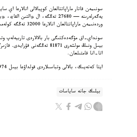
سونىمەن قاتار ماراپاتتالعان كوپبالالى انالارعا اي 
وردەنىمەن ماراپاتتالعان انالارعا 32000 تەڭگە كولەمىندە جاردەماقى تولەنەدى.
سونداي-اق مۇگەدەكتىگى بار بالالاردى تاربيەلەپ وتى
اتا-انا قامتىلعان.
ايتا كەتەيىك، بالالى وتباسىلاردى قولداۋعا بيىل 974 ميلليارد تەڭگە ءبولىندى.
بيلىك جانە ساياسات
باقىتجول كاكەش