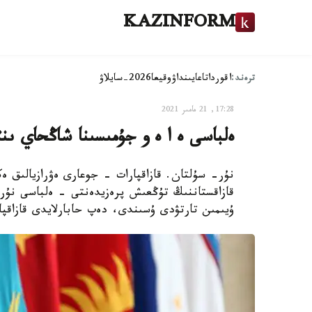
KAZINFORM
ترەند:
اقوردا
تاعايىنداۋ
وقيعا
2026-سايلاۋ
17:28, 21 مامىر 2021
ەلباسى ە ا ە و جۇمىسىنا شاڭحاي ىن
نۇر- سۇلتان. قازاقپارات - جوعارى ەۋرازيالىق 
قازاقستاننىڭ تۇڭعىش پرەزيدەنتى - ەلباسى نۇرسۇ
ۇيىمىن تارتۋدى ۇسىندى، دەپ حابارلايدى قازاقپا