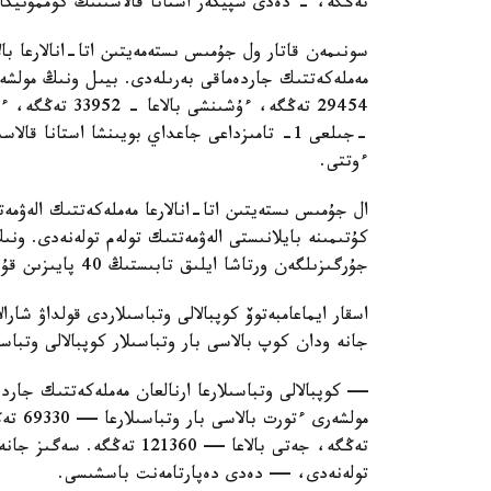
تەڭگە، - دەدى سپيكەر استانا قالاسىنىڭ كوممۋنيكاتسي
سونىمەن قاتار ول جۇمىس ىستەمەيتىن اتا-انالارعا بال
ءوتتى.
ال جۇمىس ىستەيتىن اتا-انالارعا مەملەكەتتىك الەۋمەت
كۇتىمىنە بايلانىستى الەۋمەتتىك تولەم تولەنەدى. ون
جۇرگىزىلگەن ورتاشا ايلىق تابىستىڭ 40 پايىزىن قۇرايدى.
اسقار ايماعامبەتوۆ كوپبالالى وتباسىلاردى قولداۋ شارا
جانە ودان كوپ بالاسى بار وتباسىلار كوپبالالى وتباس
— كوپبالالى وتباسىلارعا ارنالعان مەملەكەتتىك جاردە
تولەنەدى، — دەدى دەپارتامەنت باسشىسى.