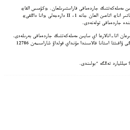
سايىن مەملەكەتتىك جاردەماقى قاراستىرىلعان. «كۇمىس القا»
يەگەرلەرىنە — 27680 تەڭگە، ال «التىن القا»، «باتىر انا» اتاعىن العان جانە 1، II دارەجەلى «انا داڭقى»
رعان اتا-انالارعا اي سايىن مەملەكەتتىك جاردەماقى بەرىلەدى.
بيىل ونىڭ مولشەرى 81871 تەڭگەنى قۇرايدى. قازىرگى ۋاقىتتا استانا قالاسىندا مۇنداي قولداۋ شاراسىمەن 12786