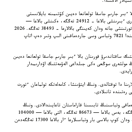
الار الاڭىندا.
ا ءبىر جارىم جاسقا تولعانعا دەيىن كۇتىمىنە بايلانىستى
مەملەكەتتىك جاردەماقى بەرىلەدى. بيىل ونىڭ مولشەرى ءبىرىنشى بالاعا - 24912 تەڭگە، ەكىنشى بالاعا —
29454 تەڭگە، ءۇشىنشى بالاعا - 33952 تەڭگە، ءتورتىنشى جانە ودان كەيىنگى بالالارعا - 38493 تەڭگە. 2026
-جىلعى 1- تامىزداعى جاعداي بويىنشا استانا قالاسىندا 7821 وتباسى وسى جاردەماقىنى الىپ وتىر دەپ اتاپ
تىك ساقتاندىرۋ قورىنان بالا ءبىر جارىم جاسقا تولعانعا دەيىن
ىڭ مولشەرى سوڭعى ەكى جىلداعى الەۋمەتتىك اۋدارىمدار
لارىنا دا توقتالدى. ونىڭ ايتۋىنشا، كامەلەتكە تولماعان ءتورت
ى رەتىندە تانىلادى.
ماقى وتباسىنىڭ تابىسىنا قاراماستان تاعايىندالادى. ونىڭ
مولشەرى ءتورت بالاسى بار وتباسىلارعا — 69330 تەڭگە، بەس بالاعا — 86673 تەڭگە، التى بالاعا — 104000
تەڭگە، جەتى بالاعا — 121360 تەڭگە. سەگىز جانە ودان كوپ بالاسى بار وتباسىلارعا ءار بالاعا 17300 تەڭگەدەن