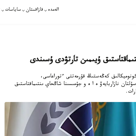
الەمدە
قازاقستان
ساياسات
ت
تىماقتاستىق ۇيىمىن تارتۋدى ۇسىندى
ەكونوميكالىق كەڭەستىڭ قۇرمەتتى ءتوراعاسى،
لتان نازاربايەۆ ە ا ە و جۇمىسىنا شاڭحاي ىنتىماقتاستىق
رات.