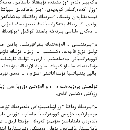
«كەيبىر ەلدەر ءوز ىشىندە تۇيىقتالا باستادى. مەملەك
ءوزارا كەدەرگىلەر كوبەيدى. ءبىز جاھاندىق سيپاتتا
قيىندىقتاردان وتتىك. ءبىزدىڭ وداقتىڭ جەكەلەگەن ق
بولدى. ءبىزدىڭ ينتەگراتسيانىڭ تىعىز ىسكە اسۋىن ق
- دەگەن ەلباسى بىرنەشە باعىتقا كوڭىل ءبولۋدىڭ م
«ءبىرىنشىسى - الەۋمەتتىك ينفراقۇرىلىم. جاقىن جىل
تولىق قۇرۋ قاجەت. ەكىنشىسى - ازىق- تۇلىك قاۋىپ
كووپەراتسيانى جەدەلدەتىپ، ازىق- تۇلىك تاپشىلىعى
جالپى ينفلياتسيا تۋىنداتاتىنى انىق»، - دەدى نۇرسۇل
تۇڭعىش پرەزيدەنت ە ا ە و الەۋەتىن ەۋروپا مەن ازيا 
وزەكتى ەكەنىن اتادى.
«ءبىزدىڭ وداقتا ءوز اۋماعىمىزداعى ەلدەردىڭ تۇرعى
جوسپارلاپ، دۇرىس كووپەراتسيا جاساپ، دۇرىس بايلان
ەلدەردى قامتاماسىز ەتۋىمىز كەرەك. جۋىقتا ازىق- ت
بايلانىستار ماڭىزدى. بۇعان دەيىنگى وتىرىستاردا ايتق