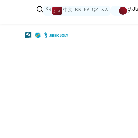
الداۋ
KZ
QZ
РУ
EN
中文
ق ز
ЎЗ