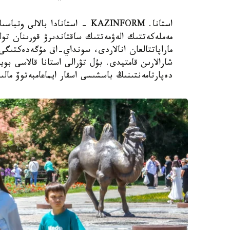
استانا. KAZINFORM - استانادا ب
مەملەكەتتىك الەۋمەتتىك ساقتاندىرۋ قورىنان تول
ماراپاتتالعان انالاردى، سونداي-اق مۇگەدەكتىگى ب
شارالارىن قامتيدى. بۇل تۋرالى استانا قالاسى بويى
دەپارتامەنتىنىڭ باسشىسى اسقار ايماعامبەتوۆ مالى