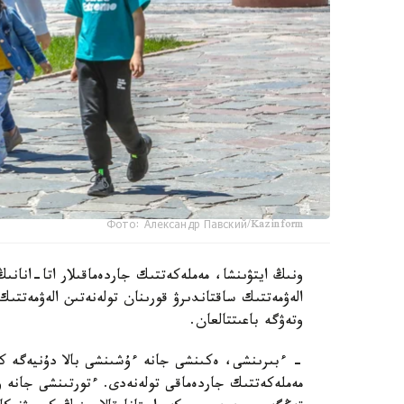
Фото: Александр Павский/Kazinform
ونىڭ ايتۋىنشا، مەملەكەتتىك جاردەماقىلار اتا-انانىڭ
الەۋمەتتىك ساقتاندىرۋ قورىنان تولەنەتىن الەۋمەتتىك
وتەۋگە باعىتتالعان.