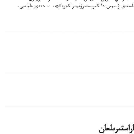
ستىق ۇيىمىن دا كىرىستىرۋىمىز كەرەك»، - دەدى ەلباسى.
اراستىرىلعان