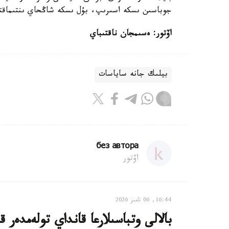
جوباسىن ىسكە اسىرىپ، بۇل ىسكە شاڭحاي ىنتىماقتا
اۆتور: ەسىمجان ناقتىباي
بيلىك جانە ساياسات
без автора
اۆتور
16:44, 06 تامىز 2026
بالالى وتباسىلارعا قانداي تولەمدەر ق