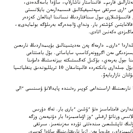
ەتارالىق قارىم- قاتىناستار ناشارلاپ، ساۋدا باسەڭدەدى،
عى ءارى سىرتقى سپەتسيفيكالىق قىسىمدارمەن بايلانىستى
اتىسۋشىلارى سول سىناقتاردىڭ نىسانىنا اينالعان كەزدەر
الامايتىن كۇشتەر بار. ونداي ۋاجدەرگە بەرىلۋگە بولمايدى»،
اڭىزدى ەكەنىن اتادى.
داردا ءدارى- دارمەك پەن مەديتسينالىق بۇيىمداردىڭ نارىعىن
سىزدىگى مەن اگروونەركاسىپ ساياساتى. بۇل باعىتتاعى
نا جول بەرمەي، بۇكىل كەڭىستىكتە بيزنەستىڭ دامۋىنا
مۇمكىندىك جاساۋ كەرەك. ساراپشىلاردىڭ ايتۋىنشا، بۇل جىلدارى بانكتەردە قالىپتاسقان 10 تريلليوندىق ينفلياتسيا
تان نازاربايەۆ.
نارىعىنىڭ اراسىنداعى كوپىر رەتىندە پايدالانۋ ۇسىنىسى ءالى
ندارىن قامتاماسىز ەتۋ ءۇشىن ءبارى بار. تەك دۇرىس
ىس ورناتۋ ارقىلى ءوز اۋماعىمىزدا بار دۇنيەمەن وزگە
ۇلىك تاپشىلىعىن مىندەتتى تۇردە سەزىنەمىز. سىرتقى
انىمىزداي، ەۋروپا مەن ازيا نارىقتارىنىڭ ساۋدا كوپىرى