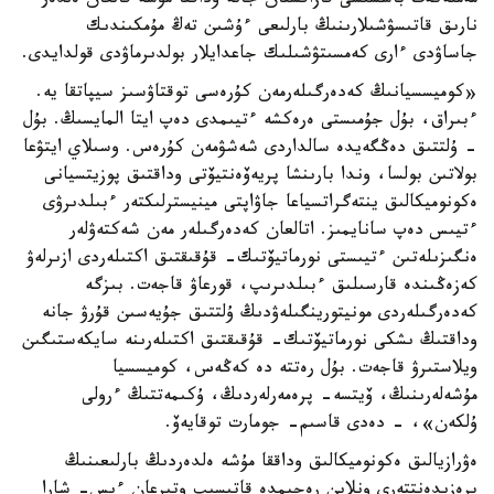
مەملەكەت باسشىسى قازاقستان جانە وداققا مۇشە قالعان ەلدەر
نارىق قاتىسۋشىلارىنىڭ بارلىعى ءۇشىن تەڭ مۇمكىندىك
جاساۋدى ءارى كەمسىتۋشىلىك جاعدايلار بولدىرماۋدى قولدايدى.
«كوميسسيانىڭ كەدەرگىلەرمەن كۇرەسى توقتاۋسىز سيپاتقا يە.
ءبىراق، بۇل جۇمىستى ەرەكشە ءتيىمدى دەپ ايتا المايسىڭ. بۇل
- ۇلتتىق دەڭگەيدە سالداردى شەشۋمەن كۇرەس. وسىلاي ايتۋعا
بولاتىن بولسا، وندا بارىنشا پريەۆەنتيۆتى وداقتىق پوزيتسيانى
ەكونوميكالىق ينتەگراتسياعا جاۋاپتى مينيسترلىكتەر ءبىلدىرۋى
ءتيىس دەپ سانايمىز. اتالعان كەدەرگىلەر مەن شەكتەۋلەر
ەنگىزىلەتىن ءتيىستى نورماتيۆتىك- قۇقىقتىق اكتىلەردى ازىرلەۋ
كەزەڭىندە قارسىلىق ءبىلدىرىپ، قورعاۋ قاجەت. بىزگە
كەدەرگىلەردى مونيتورينگىلەۋدىڭ ۇلتتىق جۇيەسىن قۇرۋ جانە
وداقتىڭ ىشكى نورماتيۆتىك- قۇقىقتىق اكتىلەرىنە سايكەستىگىن
ويلاستىرۋ قاجەت. بۇل رەتتە دە كەڭەس، كوميسسيا
مۇشەلەرىنىڭ، ۆيتسە- پرەمەرلەردىڭ، ۇكىمەتتىڭ ءرولى
ۇلكەن»، - دەدى قاسىم- جومارت توقايەۆ.
ەۋرازيالىق ەكونوميكالىق وداققا مۇشە ەلدەردىڭ بارلىعىنىڭ
پرەزيدەنتتەرى ونلاين رەجيمدە قاتىسىپ وتىرعان ءىس- شارا