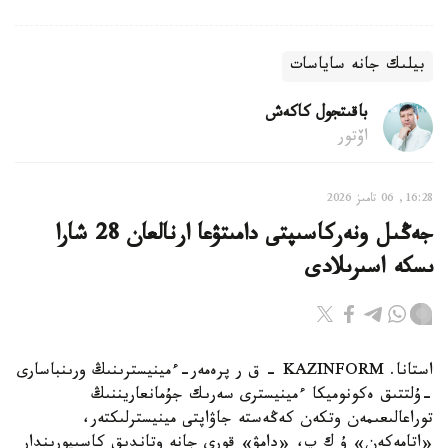
بيلىك جانە ساياسات
باقىتجول كاكەش
اۆتور
16:28, 06 تامىز 2026
جەڭىل ونەركاسىپتى دامىتۋعا ارنالعان 28 شارا
ىسكە اسىرىلادى
استانا. KAZINFORM - ق ر پرەمەر-ءمينيسترىنىڭ ورىنباسارى
-ۇلتتىق ەكونوميكا ءمينيسترى سەرىك جۇمانعاريننىڭ
توراعالىعىمەن وتكەن كەڭەستە جاۋاپتى مينيسترلىكتەر،
«اتامەكەن» ۇ ك پ، «دامۋ» قورى جانە وتاندىق كاسىپورىندار