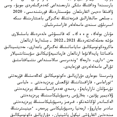
بارىسىندا وداقتىڭ ىشكى نارىعىنداعى كەدەرگىلەردى جويۋ، وسى
ۋاقىتقا دەيىن اتقارىلعان جۇمىستاردىڭ قورىتىندىسى، 2020
-جىلعى حالىقارالىق قىزمەتتىڭ نەگىزگى باعىتتارىنىڭ ىسكە
اسىرىلۋى سىندى ماسەلەلەر قاراستىرىلماق.
مۇنان بولەك، ج ە ە ك- كە قاتىسۋشى ەلدەردىڭ باسشىلارى
مۇشە مەملەكەتتەردىڭ 2021-2022 -جىلدارعا ارنالعان
ماكروەكونوميكالىق ساياساتىنىڭ نەگىزگى باعدارى، مەديتسينالىق
ماقساتتا پايدالانۋعا ارنالعان فارماتسيەۆتيكالىق سۋبستانتسيالار
مەن ءدارى- دارمەك ءوندىرىسى سالاسىنداعى ىنتىماقتاستىق
تۋرالى ماسەلەلەردى قوزعايدى.
وتىرىستا جوعارى ەۋرازيالىق ەكونوميكالىق كەڭەستىڭ قۇرمەتتى
ءتوراعاسى، قازاقستاننىڭ تۇڭعىش پرەزيدەنتى - ەلباسى
نۇرسۇلتان نازاربايەۆ، رەسەي فەدەراتسياسىنىڭ پرەزيدەنتى
ۆلاديمير پۋتين، بەلارۋس رەسپۋبليكاسىنىڭ پرەزيدەنتى
الەكساندر لۋكاشەنكو، قىرعىز رەسپۋبليكاسىنىڭ پرەزيدەنتى
سادىر جاپاروۆ، ارمەنيا رەسپۋبليكاسى پرەمەر- ءمينيسترىنىڭ
مىندەتىن اتقارۋشى نيكول پاشينيان، ەۋرازيالىق ەكونوميكالىق