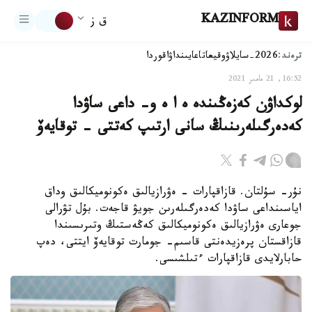
KAZINFORM
ق ز
ترەند:
2026-سايلاۋ
وقيعا
تاعايىنداۋ
اقوردا
16:52, 21 مامىر 2021
لوكداۋن كەزەڭىندە ە ا ە و- داعى ساۋدا
كەدەرگىلەرىنىڭ سانى ارتىپ كەتتى – توقايەۆ
نۇر- سۇلتان. قازاقپارات - ەۋرازيالىق ەكونوميكالىق وداق
اياسىنداعى ساۋدا كەدەرگىلەرىن جويۋ قاجەت. بۇل تۋرالى
جوعارى ەۋرازيالىق ەكونوميكالىق كەڭەستىڭ وتىرىسىندا
قازاقستان پرەزيدەنتى قاسىم- جومارت توقايەۆ ايتتى، دەپ
حابارلايدى قازاقپارات ءتىلشىسى.