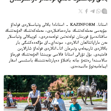
بالالى وتباسىلارعا قانداي تولەمدەر قاراستىرىلعان
استانا. KAZINFORM - استانادا بالالى وتباسىلاردى قولداۋ
جۇيەسى مەملەكەتتىك جاردەماقىلاردى، مەملەكەتتىك الەۋمەتتىك
ساقتاندىرۋ قورىنان تولەنەتىن تولەمدەردى، كوپبالالى وتباسىلار
مەن ماراپاتتالعان انالاردى، سونداي-اق مۇگەدەكتىگى بار
بالالاردى تاربيەلەپ وتىرعان اتا-انالاردى قولداۋ شارالارىن
قامتيدى. بۇل تۋرالى استانا قالاسى بويىنشا الەۋمەتتىك قورعاۋ
سالاسىندا رەتتەۋ جانە باقىلاۋ دەپارتامەنتىنىڭ باسشىسى اسقار
ايماعامبەتوۆ مالىمدەدى.