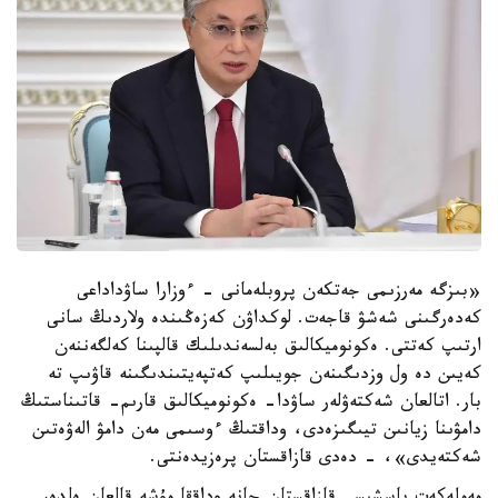
«بىزگە مەرزىمى جەتكەن پروبلەمانى - ءوزارا ساۋداداعى
كەدەرگىنى شەشۋ قاجەت. لوكداۋن كەزەڭىندە ولاردىڭ سانى
ارتىپ كەتتى. ەكونوميكالىق بەلسەندىلىك قالپىنا كەلگەننەن
كەيىن دە ول وزدىگىنەن جويىلىپ كەتپەيتىندىگىنە قاۋىپ تە
بار. اتالعان شەكتەۋلەر ساۋدا- ەكونوميكالىق قارىم- قاتىناستىڭ
دامۋىنا زيانىن تيىگىزەدى، وداقتىڭ ءوسىمى مەن دامۋ الەۋەتىن
شەكتەيدى»، - دەدى قازاقستان پرەزيدەنتى.