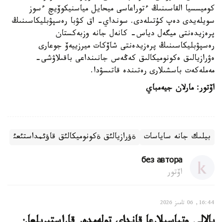
كوميسسيا القاسىنىڭ ءتوراعاسى ميحايل مياسنيكوۆيچ ءسوز
سويلەيدى دەپ كۇتىلەدى. سونداي- اق كۋبا رەسپۋبليكاسىنىڭ
پرەزيدەنتى ميگەل دياس- كانەل جانە وزبەكستان
رەسپۋبليكاسىنىڭ پرەزيدەنتى شاۆكات ميرزييەۆ جوعارى
ەۋرازيالىق ەكونوميكالىق كەڭەس جانىنداعى باقىلاۋشى-
مەملەكەت باسشىلارى رەتىندە قاتىسۋدا.
اۆتور: مارلان جيەمباي
بيلىك جانە ساياسات
ةؤرازيالئق ةكونوميكالئق قاؤئمداستئعئ
без автора
اۆتور
16:44, 06 تامىز 2026