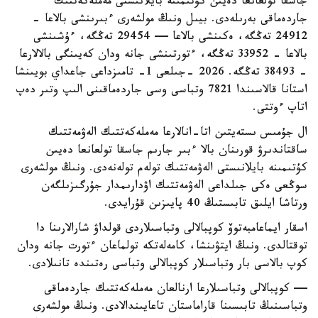
جاسقا تولعانعا دەيىن كۇتىمىنە بايلانىستى مەملەكەتتىك
جاردەماقى بەرىلەدى. بيىل ونىڭ مولشەرى ءبىرىنشى بالاعا -
24912 تەڭگە، ەكىنشى بالاعا — 29454 تەڭگە، ءۇشىنشى
بالاعا - 33952 تەڭگە، ءتورتىنشى جانە ودان كەيىنگى بالالارعا
- 38493 تەڭگە. 2026 -جىلعى 1- تامىزداعى جاعداي بويىنشا
استانا قالاسىندا 7821 وتباسى وسى جاردەماقىنى الىپ وتىر دەپ
اتاپ ءوتتى.
ال جۇمىس ىستەيتىن اتا-انالارعا مەملەكەتتىك الەۋمەتتىك
ساقتاندىرۋ قورىنان بالا ءبىر جارىم جاسقا تولعانعا دەيىن
كۇتىمىنە بايلانىستى الەۋمەتتىك تولەم تولەنەدى. ونىڭ مولشەرى
سوڭعى ەكى جىلداعى الەۋمەتتىك اۋدارىمدار جۇرگىزىلگەن
ورتاشا ايلىق تابىستىڭ 40 پايىزىن قۇرايدى.
اسقار ايماعامبەتوۆ كوپبالالى وتباسىلاردى قولداۋ شارالارىنا دا
توقتالدى. ونىڭ ايتۋىنشا، كامەلەتكە تولماعان ءتورت جانە ودان
كوپ بالاسى بار وتباسىلار كوپبالالى وتباسى رەتىندە تانىلادى.
— كوپبالالى وتباسىلارعا ارنالعان مەملەكەتتىك جاردەماقى
وتباسىنىڭ تابىسىنا قاراماستان تاعايىندالادى. ونىڭ مولشەرى