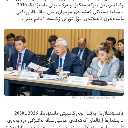
وكىلدەرىمەن بىرگە جەڭىل ونەركاسىپتى دامىتۋدىڭ 2030
-جىلعا دەيىنگى كەشەندى جوسپارى مەن سالانىڭ وزەكتى
ماسەلەلەرى تالقىلاندى. بۇل تۋرالى ۇكىمەت ءمالىم ەتتى.
Фото: Правительство РК
قاتىسۋشىلارعا جەڭىل ونەركاسىپتى دامىتۋدىڭ 2026-2030
-جىلدارعا ارنالعان كەشەندى جوسپارىنىڭ نەگىزگى ەرەجەلەرى