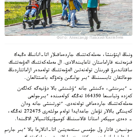
Фото: Александр Павский/Kazinform
ونىڭ ايتۋىنشا، مەملەكەتتىك جاردەماقىلار اتا-انانىڭ ەڭبەك
قىزمەتىنە قاراماستان تاعايىندالادى. ال مەملەكەتتىك الەۋمەتتىك
ساقتاندىرۋ قورىنان تولەنەتىن الەۋمەتتىك تولەمدەر ازاماتتاردىڭ
جوعالتقان تابىسىنىڭ ءبىر بولىگىن وتەۋگە باعىتتالعان.
- ءبىرىنشى، ەكىنشى جانە ءۇشىنشى بالا دۇنيەگە كەلگەن
كەزدە وتباسىعا 164350 تەڭگە كولەمىندە ءبىرجولعى
مەملەكەتتىك جاردەماقى تولەنەدى. ءتورتىنشى جانە ودان
كەيىنگى بالالار تۋعان جاعدايدا تولەم مولشەرى 272475 تەڭگە،
- دەدى سپيكەر استانا قالاسىنىڭ كوممۋنيكاتسيالار الاڭىندا.
سونىمەن قاتار ول جۇمىس ىستەمەيتىن اتا-انالارعا بالا ءبىر جارىم