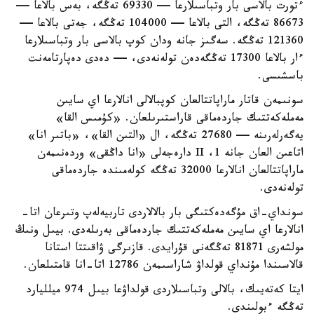
ءتورت بالاسى بار وتباسىلارعا — 69330 تەڭگە، بەس بالاعا —
86673 تەڭگە، التى بالاعا — 104000 تەڭگە، جەتى بالاعا —
121360 تەڭگە. سەگىز جانە ودان كوپ بالاسى بار وتباسىلارعا
ءار بالاعا 17300 تەڭگەدەن تولەنەدى، — دەدى دەپارتامەنت
باسشىسى.
سونىمەن قاتار ماراپاتتالعان كوپبالالى انالارعا اي سايىن
مەملەكەتتىك جاردەماقى قاراستىرىلعان. «كۇمىس القا»
يەگەرلەرىنە — 27680 تەڭگە، ال «التىن القا»، «باتىر انا»
اتاعىن العان جانە 1، II دارەجەلى «انا داڭقى» وردەنىمەن
ماراپاتتالعان انالارعا 32000 تەڭگە كولەمىندە جاردەماقى
تولەنەدى.
سونداي-اق مۇگەدەكتىگى بار بالالاردى تاربيەلەپ وتىرعان اتا-
انالارعا اي سايىن مەملەكەتتىك جاردەماقى بەرىلەدى. بيىل ونىڭ
مولشەرى 81871 تەڭگەنى قۇرايدى. قازىرگى ۋاقىتتا استانا
قالاسىندا مۇنداي قولداۋ شاراسىمەن 12786 اتا-انا قامتىلعان.
ايتا كەتەيىك، بالالى وتباسىلاردى قولداۋعا بيىل 974 ميلليارد
تەڭگە ءبولىندى.