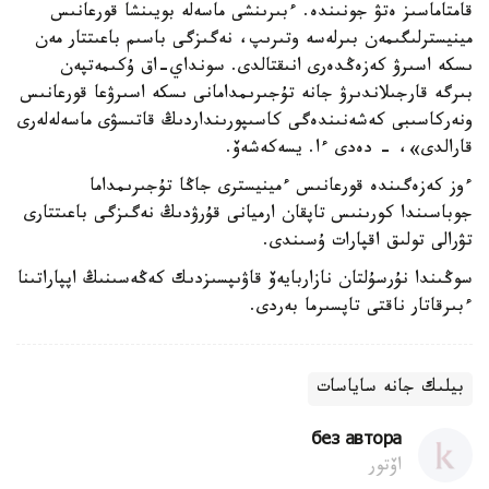
قامتاماسىز ەتۋ جونىندە. ءبىرىنشى ماسەلە بويىنشا قورعانىس
مينيسترلىگىمەن بىرلەسە وتىرىپ، نەگىزگى باسىم باعىتتار مەن
ىسكە اسىرۋ كەزەڭدەرى انىقتالدى. سونداي-اق ۇكىمەتپەن
بىرگە قارجىلاندىرۋ جانە تۇجىرىمدامانى ىسكە اسىرۋعا قورعانىس
ونەركاسىبى كەشەنىندەگى كاسىپورىنداردىڭ قاتىسۋى ماسەلەلەرى
قارالدى»، - دەدى ءا. يسەكەشەۆ.
ءوز كەزەگىندە قورعانىس ءمينيسترى جاڭا تۇجىرىمداما
جوباسىندا كورىنىس تاپقان ارميانى قۇرۋدىڭ نەگىزگى باعىتتارى
تۋرالى تولىق اقپارات ۇسىندى.
سوڭىندا نۇرسۇلتان نازاربايەۆ قاۋىپسىزدىك كەڭەسىنىڭ اپپاراتىنا
ءبىرقاتار ناقتى تاپسىرما بەردى.
بيلىك جانە ساياسات
без автора
اۆتور