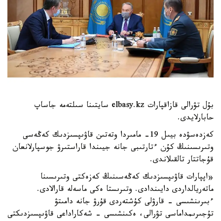
بۇل تۋرالى قازاقپارات elbasy.kz سايتىنا سىلتەمە جاساپ
حابارلايدى.
كەزدەسۋدە بيىل 19- مامىردا وتەتىن قاۋىپسىزدىك كەڭەسى
وتىرىسىنىڭ كۇن ءتارتىبى جانە جيىندا قاراستىرۋ جوسپارلانعان
قۇجاتتار تالقىلاندى.
«اپپارات قاۋىپسىزدىك كەڭەسىنىڭ كەزەكتى وتىرىسىنا
ماتەريالداردى دايىندادى. وتىرىستا ەكى ماسەلە قارالادى.
ءبىرىنشىسى - قارۋلى كۇشتەردى قۇرۋ جانە دامىتۋ
تۇجىرىمداماسى تۋرالى، ەكىنشىسى - شەكاراداعى قاۋىپسىزدىكتى