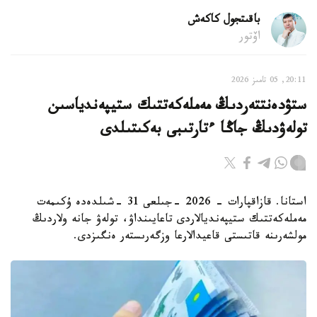
باقىتجول كاكەش
اۆتور
20:11, 05 تامىز 2026
ستۋدەنتتەردىڭ مەملەكەتتىك ستيپەندياسىن
تولەۋدىڭ جاڭا ءتارتىبى بەكىتىلدى
استانا. قازاقپارات - 2026 -جىلعى 31 -شىلدەدە ۇكىمەت
مەملەكەتتىك ستيپەنديالاردى تاعايىنداۋ، تولەۋ جانە ولاردىڭ
مولشەرىنە قاتىستى قاعيدالارعا وزگەرىستەر ەنگىزدى.