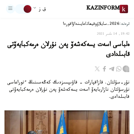
KAZINFORM
ق ز
ترەند:
2026-سايلاۋ
وقيعا
تاعايىنداۋ
اقوردا
19:42, 14 مامىر 2021
ەلباسى اسەت يسەكەشەۆ پەن نۇرلان ەرمەكبايەۆتى
قابىلدادى
نۇر-سۇلتان. قازاقپارات - قاۋىپسىزدىك كەڭەسىنىڭ ءتوراعاسى
نۇرسۇلتان نازاربايەۆ اسەت يسەكەشەۆ پەن نۇرلان ەرمەكبايەۆتى
قابىلدادى.