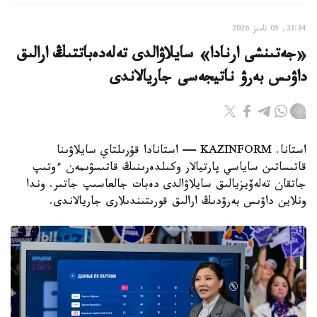
23:34, 05 تامىز 2026
«جەتىنشى ارنادا» سايلاۋالدى تەلەدەباتتىڭ ارالىق
داۋىس بەرۋ ناتيجەسى جاريالاندى
استانا. KAZINFORM — استانادا قۇرىلتاي سايلاۋىنا
قاتىساتىن ساياسي پارتيالار وكىلدەرىنىڭ قاتىسۋىمەن ءوتىپ
جاتقان تەلەۆيزيالىق سايلاۋالدى دەبات جالعاسىپ جاتىر. وندا
ونلاين داۋىس بەرۋدىڭ ارالىق قورىتىندىلارى جاريالاندى.