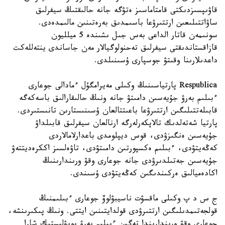
قاۋىپسىزدىكتى قامتاماسىز ەتۋگە جانە حالىقتىڭ سيفرلىق
ساۋاتتىلىعىن ارتتىرۋعا باسىمدىق بەرەتىنىن مالىمدەدى.
سونىمەن قاتار الداعى بەس جىل ىشىندە 5 ميلليون
قازاقستاندىقتى سيفرلىق تەحنولوگيالار مەن جاساندى ينتەللەكت
داعدىلارىنا وقىتۋ جوسپارى ۇسىنىلدى.
Respublica پارتياسىنىڭ وكىلى مەيرامگۇل ءمادالى جوعارى
ءبىلىم بەرۋ جۇيەسىن دامىتۋ جانە ونىڭ حالىقارالىق باسەكەگە
قابىلەتتىلىگىن ارتتىرۋعا باعىتتالعان ۇسىنىستارىن تانىستىردى.
پارتيا شەتەلدىك تالاپكەرلەرگە ارنالعان سيفرلىق قابىلداۋ
جۇيەسىن ەنگىزۋدى، قوس ديپلومدى باعدارلامالاردى
كەڭەيتۋدى، ءبىلىم ەكسپورتىن دامىتۋدى، تاۋەلسىز اككرەديتتەۋ
جۇيەسىن جەتىلدىرۋدى جانە جوعارى وقۋ ورىندارىنىڭ
اكادەميالىق ەركىندىگىن كەڭەيتۋدى ۇسىندى.
ج س د پ وكىلى ماقسۋت ناسيبۋلوۆ جوعارى ءبىلىمنىڭ
قولجەتىمدىلىگىن ارتتىرۋدى قولدايتىنىن ايتتى. ونىڭ پىكىرىنشە،
جوعارى وقۋ ورىندارىندا تەگىن ءبىلىم بەرۋ پوپۋليستىك شارا