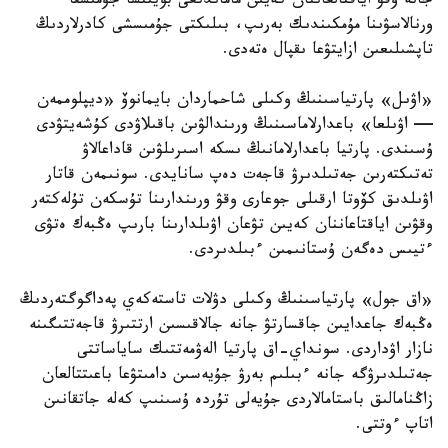
جانە وقۋ اياقتالعاننان كەيىن ماماندىعى بويىنشا جۇمىسقا
ورنالاسۋىنا مۇمكىندىك بەرىپ، بىلىكتى جۇمىسشى كادرلاردىڭ
تاپشىلىعىن ازايتۋعا ىقپال ەتەدى.
«اۋىل» پارتياسىنىڭ وكىلى شاحماردان بايمانوۆ «ديپلوممەن
— اۋىلعا» باعدارلاماسىنىڭ ورىندالۋىن باقىلاۋدى كۇشەيتۋدى
ۇسىندى. پارتيا باعدارلامانىڭ ىسكە اسىرىلۋىن قاداعالاۋ
تەتىكتەرىن جەتىلدىرۋ قاجەت دەپ سانايدى. سونىمەن قاتار
اۋىلدىق كۆوتا ارقىلى جوعارى وقۋ ورىندارىنا تۇسكەن تۇلەكتەر
وقۋىن اياقتاعاننان كەيىن تۋعان اۋىلدارىنا بارىپ ەڭبەك ەتۋى
ءتيىس دەگەن ۇستانىمىن ءبىلدىردى.
«اق جول» پارتياسىنىڭ وكىلى دۋلات تاستەكەي پەداگوگتەردىڭ
ەڭبەك جاعدايىن جاقسارتۋ جانە جالاقىسىن ارتتىرۋ قاجەتتىگىنە
نازار اۋداردى. سونداي-اق پارتيا الەۋمەتتىك ساياساتتى
جەتىلدىرۋگە جانە ءبىلىم بەرۋ جۇيەسىن دامىتۋعا باعىتتالعان
زاڭنامالىق باستامالاردى جۇيەلى تۇردە ۇسىنىپ كەلە جاتقانىن
اتاپ ءوتتى.