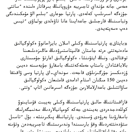
ەمەس جانە مۇنداي تاجىريبە ەۋروپانىڭ بىرقاتار ەلىندە ءساتتى
جۇزەگە اسىرىلىپ كەلەدى. پارتيا جوعارى ءبىلىم الۋ مۇمكىندىگى
وتباسىنىڭ قارجىلىق جاعدايىنا عانا تاۋەلدى بولماۋى ءتيىس
دەپ ەسەپتەيدى.
«بايتاق» پارتياسىنىڭ وكىلى اسلان بايزاحانوۆ ەكولوگيالىق
مادەنيەتتى ەرتە جاستان قالىپتاستىرۋدىڭ ماڭىزدىلىعىنا
توقتالدى. ونىڭ ايتۋىنشا، ەكولوگيالىق اعارتۋ جۇمىستارى
بالاباقشادان باستاپ مەملەكەتتىك باسقارۋ جۇيەسىنە دەيىن
ۇزدىكسىز جۇرگىزىلۋى قاجەت. سونداي-اق پارتيا وسى ۋاقىتقا
دەيىن 150 مىڭنان استام ادامدى قامتىعان ەكولوگيالىق
ساۋاتتىلىق باعدارلامالارىن جۇزەگە اسىرعانىن اتاپ ءوتتى.
قازاقستاننىڭ حالىق پارتياسىنىڭ وكىلى بەيبىت قۇسايىنوۆ
كوللەدجدەردى بەيىندى جەكە كومپانيالاردىڭ سەنىمگەرلىك
باسقارۋىنا بەرۋدى ۇسىندى. پارتيانىڭ پىكىرىنشە، بۇل ءتاسىل
ستۋدەنتتەردىڭ وقۋ بارىسىندا وندىرىستىك تاجىريبەدەن وتۋىنە