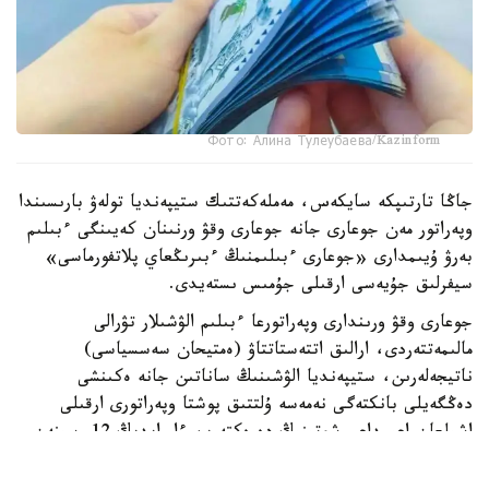
Фото: Алина Тулеубаева/Kazinform
جاڭا تارتىپكە سايكەس، مەملەكەتتىك ستيپەنديا تولەۋ بارىسىندا
وپەراتور مەن جوعارى جانە جوعارى وقۋ ورنىنان كەيىنگى ءبىلىم
بەرۋ ۇيىمدارى «جوعارى ءبىلىمنىڭ ءبىرىڭعاي پلاتفورماسى»
سيفرلىق جۇيەسى ارقىلى جۇمىس ىستەيدى.
جوعارى وقۋ ورىندارى وپەراتورعا ءبىلىم الۋشىلار تۋرالى
مالىمەتتەردى، ارالىق اتتەستاتتاۋ (ەمتيحان سەسسياسى)
ناتيجەلەرىن، ستيپەنديا الۋشىنىڭ ساناتىن جانە ەكىنشى
دەڭگەيلى بانكتەگى نەمەسە ۇلتتىق پوشتا وپەراتورى ارقىلى
اشىلعان اعىمداعى شوتىنىڭ دەرەكتەرىن ءار ايدىڭ 12-سىنەن
كەشىكتىرمەي جىبەرۋى ءتيىس.