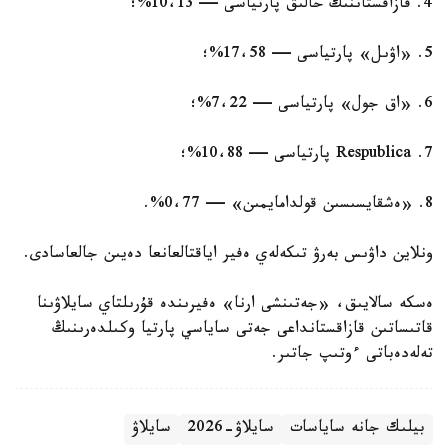
4. قازاقستاننىڭ حالىق پارتياسى — 10،13%؛
5. «اۋىل» پارتياسى — 17،58%؛
6. «اق جول» پارتياسى — 7،22%؛
7. Respublica پارتياسى — 10،88%؛
8. «ەشقايسىسىن قولدامايمىن» — 0،77%.
ونلاين داۋىس بەرۋ تىكەلەي ەفير اياقتالعانعا دەيىن جالعاسادى.
ەسكە سالايىق، «جەتىنشى ارنا» ەفيرىندە قۇرىلتاي سايلاۋىنا
قاتىساتىن قازاقستانداعى جەتى ساياسي پارتيا وكىلدەرىنىڭ
تەلەدەباتى ءوتىپ جاتىر.
بيلىك جانە ساياسات
سايلاۋ-2026
سايلاۋ