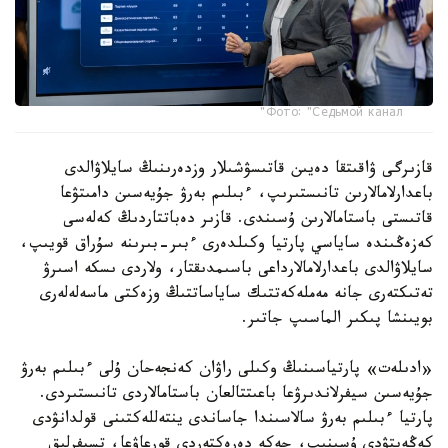
Фото: "Седьмой канал"
قازىرگى ۋاقىتقا دەيىن قاتىسۋشىلار وزدەرىنىڭ سايلاۋالدى
باعدارلامالارىن تانىستىرىپ، ءبىلىم بەرۋ جۇيەسىن دامىتۋعا
قاتىستى باستامالارىن ۇسىندى. قازىر دەباتتاردىڭ كەلەسى
كەزەڭىندە ساياسي پارتيا وكىلدەرى ءبىر-بىرىنە سۇراق قويىپ،
سايلاۋالدى باعدارلامالارداعى باسىمدىقتار، ولاردى ىسكە اسىرۋ
تەتىكتەرى جانە مەملەكەتتىك ساياساتتىڭ وزەكتى ماسەلەلەرى
بويىنشا پىكىر الماسىپ جاتىر.
«ادىلەت» پارتياسىنىڭ وكىلى راۋان كەنجەحان ۇلى ءبىلىم بەرۋ
جۇيەسىن سيفرلاندىرۋعا باعىتتالعان باستامالاردى تانىستىردى.
پارتيا ءبىلىم بەرۋ سالاسىندا جاساندى ينتەللەكتىنى قولدانۋدى
كەڭەيتۋدى ۇسىنىپ، جەكە دەرەكتەردى قورعاۋعا، تسيفرلىق