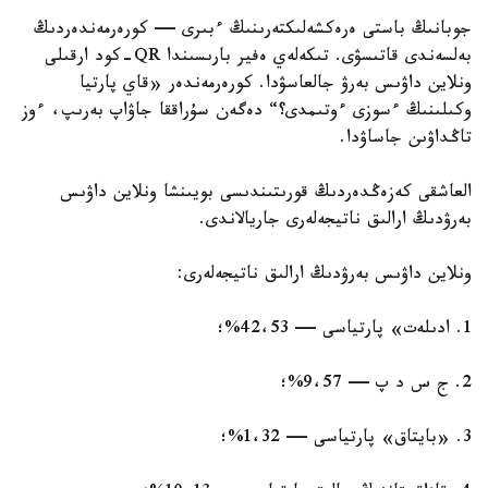
جوبانىڭ باستى ەرەكشەلىكتەرىنىڭ ءبىرى — كورەرمەندەردىڭ
بەلسەندى قاتىسۋى. تىكەلەي ەفير بارىسىندا QR-كود ارقىلى
ونلاين داۋىس بەرۋ جالعاسۋدا. كورەرمەندەر «قاي پارتيا
وكىلىنىڭ ءسوزى ءوتىمدى؟“ دەگەن سۇراققا جاۋاپ بەرىپ، ءوز
تاڭداۋىن جاساۋدا.
العاشقى كەزەڭدەردىڭ قورىتىندىسى بويىنشا ونلاين داۋىس
بەرۋدىڭ ارالىق ناتيجەلەرى جاريالاندى.
ونلاين داۋىس بەرۋدىڭ ارالىق ناتيجەلەرى:
1. ادىلەت» پارتياسى — 42،53%؛
2. ج س د پ — 9،57%؛
3. «بايتاق» پارتياسى — 1،32%؛