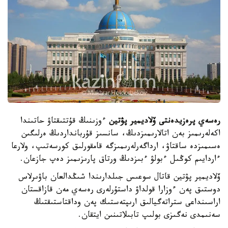
رەسەي پرەزيدەنتى ۆلاديمير پۋتين
ءوزىنىڭ قۇتتىقتاۋ حاتىندا
اكەلەرىمىز بەن اتالارىمىزدىڭ، سانسىز قۇربانداردىڭ ەرلىگىن
ەسىمىزدە ساقتاۋ، ارداگەرلەرىمىزگە قامقورلىق كورسەتىپ، ولارعا
ءاردايىم كوڭىل ءبولۋ ءبىزدىڭ ورتاق پارىزىمىز دەپ جازعان.
ۆلاديمير پۋتين قاتال سوعىس جىلدارىندا شىڭدالعان باۋىرلاس
دوستىق پەن ءوزارا قولداۋ داستۇرلەرى رەسەي مەن قازاقستان
اراسىنداعى ستراتەگيالىق ارىپتەستىك پەن وداقتاستىقتىڭ
سەنىمدى نەگىزى بولىپ تابىلاتىنىن ايتقان.