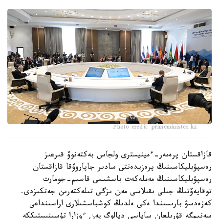
Photo credit: primeminister.kz
قازاقستان پرەمەر-ءمينيسترى ولجاس بەكتەنوۆ قىرعىز
رەسپۋبليكاسىنىڭ پرەزيدەنتى سادىر جاپاروۆقا قازاقستان
رەسپۋبليكاسىنىڭ مەملەكەت باسشىسى قاسىم-جومارت
توقايەۆتىڭ جىلى ىقىلاسى مەن ىزگى تىلەكتەرىن جەتكىزدى.
كەزەدسۋ بارىسىندا ەكى ەلدىڭ كوشباسشىلارى اراسىنداعى
سەنىمگە قۇرىلعان ساياسي ديالوگ پەن ءوزارا تۇسىنىستىككە