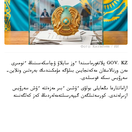
Фото: Kazinform / ИИ
GOV. KZ پلاتفورماسىندا ءوز سايلاۋ ۋچاسكەسىنىڭ ءنومىرى
مەن ورنالاسقان مەكەنجايىن بىلۋگە مۇمكىندىك بەرەتىن ونلاين-
سەرۆيس ىسكە قوسىلدى.
ازاماتتارعا ىڭعايلى بولۋى ءۇشىن ءبىر مەزەتتە ءۇش سەرۆيس
ازىرلەندى. كورسەتىلگەن گيپەرسىلتەمەلەردىڭ كەز كەلگەنىنە
ءوتۋ ارقىلى سايلاۋشى ءوزىنىڭ ءوڭىرىن تاڭداپ، ج س ن
ەنگىزىپ، سايلاۋ ۋچاسكەسىنىڭ ءنومىرىن، سونداي-اق ونىڭ
مەكەنجايىن بىلە الادى.