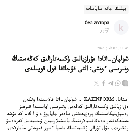
بيلىك جانە ساياسات
без автора
اۆتور
18:45, 07 تامىز 2026
شولپان-اتادا ەۋرازيالىق ۇكىمەتارالىق كەڭەستىڭ
وتىرىسى ءوتتى: التى قۇجاتقا قول قويىلدى
استانا. KAZINFORM - شولپان-اتا قالاسىندا وتكەن
ەۋرازيالىق ۇكىمەتارالىق كەڭەس وتىرىسى اياسىندا قىرعىز
رەسپۋبليكاسىنىڭ پرەزيدەنتى سادىر جاپاروۆ ە ۇ ا ك- كە مۇشە
مەملەكەتتەر دەلەگاتسيالارىنىڭ باسشىلارىمەن ۇجىمدىق كەزدەسۋ
وتكىزدى. بۇل تۋرالى ۇكىمەتتىڭ باسپا ءسوز قىزمەتى حابارلادى.