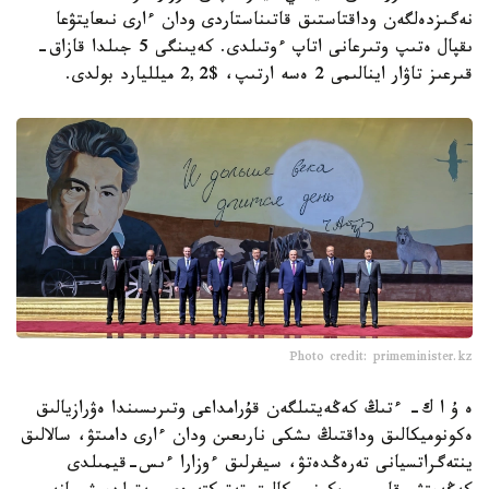
نەگىزدەلگەن وداقتاستىق قاتىناستاردى ودان ءارى نىعايتۋعا
ىقپال ەتىپ وتىرعانى اتاپ ءوتىلدى. كەيىنگى 5 جىلدا قازاق-
قىرعىز تاۋار اينالىمى 2 ەسە ارتىپ، $2,2 ميلليارد بولدى.
Photo credit: primeminister.kz
ە ۇ ا ك- ءتىڭ كەڭەيتىلگەن قۇرامداعى وتىرىسىندا ەۋرازيالىق
ەكونوميكالىق وداقتىڭ ىشكى نارىعىن ودان ءارى دامىتۋ، سالالىق
ينتەگراتسيانى تەرەڭدەتۋ، سيفرلىق ءوزارا ءىس-قيمىلدى