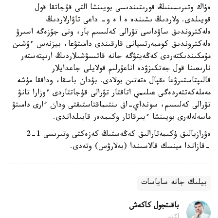
ەۇاك وتىرىسىنىڭ قورىتىندىسى بويىنشا التى قۇجاتقا قول
قويىلدى. ولاردىڭ ىشىندە ە ا ە و- داعى تاۋارلاردىڭ
ەلەكتروندىق ساۋداسى تۋرالى كەلىسىم بار، ونى جۇزەگە اسىرۋ
ەلەكتروندىق كوممەرتسيانى قارقىندى دامىتۋعا، بيزنەس ءۇشىن
مۇمكىندىكتەردى كەڭەيتۋگە جانە قاتىسۋشىلاردىڭ ارىپتەستەر
نارىعىنا قول جەتكىزۋدە اناعۇرلىم قولايلى جاعدايلار
قالىپتاستىرۋعا ىقپال ەتەتىن بولادى. بۇدان باسقا، وداققا مۇشە
مەملەكەتتەردەگى عىلىمي اتاقتار تۋرالى قۇجاتتاردى ءوزارا تانۋ
تۋرالى كەلىسىم، سونداي-اق ىنتىماقتاستىقتى ودان ءارى دامىتۋ
ماسەلەلەرى بويىنشا ءبىرقاتار وكىمدەر قابىلداندى.
ەۋرازيالىق ۇكىمەتارالىق كەڭەستىڭ كەزەكتى وتىرىسى 1-2
-قازاندا مينسك قالاسىندا (بەلارۋس) وتەدى.
بيلىك جانە ساياسات
باقىتجول كاكەش