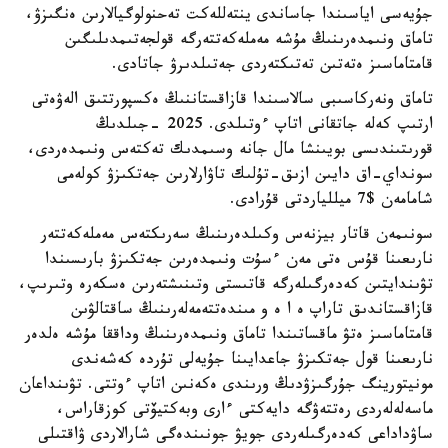
جۇيەسى اياسىندا جاساندى ينتەللەكت تەحنولوگيالارىن ەنگىزۋ،
تاماق ونىمدەرىنىڭ مۇشە مەملەكەتتەرگە قولجەتىمدىلىگىن
قامتاماسىز ەتەتىن تەتىكتەردى جەتىلدىرۋ جاتادى.
تاماق ونەركاسىبى سالاسىندا قازاقستاننىڭ ەكسپورتتىق الەۋەتى
ارتىپ كەلە جاتقانى اتاپ ءوتىلدى. 2025 -جىلدىڭ
قورىتىندىسى بويىنشا مال جانە وسىمدىك تەكتەس ونىمدەردى،
سونداي-اق دايىن ازىق-تۇلىك تاۋارلارىن جەتكىزۋ كولەمى
شامامەن $7 ميللياردتى قۇرادى.
سونىمەن قاتار بيزنەس وكىلدەرىنىڭ سەرىكتەس مەملەكەتتەر
نارىعىنا قۇس ەتى مەن ءسۇت ونىمدەرىن جەتكىزۋ بارىسىندا
تۋىندايتىن كەدەرگىلەرگە قاتىستى وتىنىشتەرىن ەسكەرە وتىرىپ،
قازاقستاندىق تاراپ ە ا ە و مىندەتتەمەلەرىنىڭ ساقتالۋىن
قامتاماسىز ەتۋ ماقساتىندا تاماق ونىمدەرىنىڭ وداققا مۇشە ەلدەر
نارىعىنا قول جەتكىزۋ جاعدايىنا جۇيەلى تۇردە كەشەندى
مونيتورينگ جۇرگىزۋدىڭ ورىندى ەكەنىن اتاپ ءوتتى. تۋىنداعان
ماسەلەلەردى رەتتەۋگە دايەكتى ءارى وبەكتيۆتى كوزقاراس،
ساۋداداعى كەدەرگىلەردى جويۋ جونىندەگى شارالاردى ۋاقتىلى