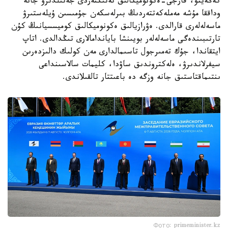
كەڭەيتۋ، قارجى-ەكونوميكالىق تەتىكتەردى جەتىلدىرۋ جانە
وداققا مۇشە مەملەكەتتەردىڭ بىرلەسكەن جۇمىسىن ۇيلەستىرۋ
ماسەلەلەرى قارالدى. ەۋرازيالىق ەكونوميكالىق كوميسسيانىڭ كۇن
تارتىبىندەگى ماسەلەلەر بويىنشا باياندامالارى تىڭدالدى. اتاپ
ايتقاندا، جۇك تەمىرجول تاسىمالدارى مەن كولىك دالىزدەرىن
سيفرلاندىرۋ، ەلەكتروندىق ساۋدا، كليمات سالاسىنداعى
ىنتىماقتاستىق جانە وزگە دە باعىتتار تالقىلاندى.
Фото: primeminister.kz