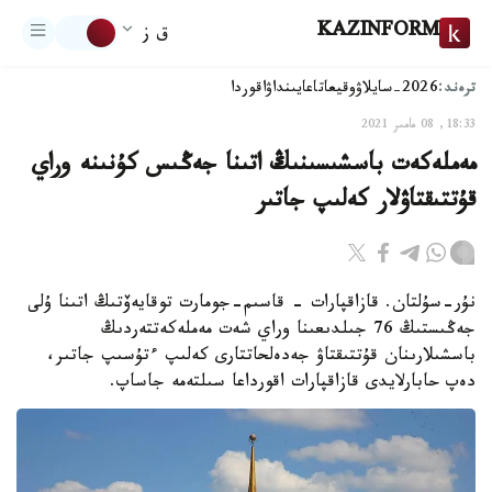
KAZINFORM
ق ز
ترەند:
2026-سايلاۋ
وقيعا
تاعايىنداۋ
اقوردا
18:33, 08 مامىر 2021
مەملەكەت باسشىسىنىڭ اتىنا جەڭىس كۇنىنە وراي
قۇتتىقتاۋلار كەلىپ جاتىر
نۇر-سۇلتان. قازاقپارات - قاسىم-جومارت توقايەۆتىڭ اتىنا ۇلى
جەڭىستىڭ 76 جىلدىعىنا وراي شەت مەملەكەتتەردىڭ
باسشىلارىنان قۇتتىقتاۋ جەدەلحاتتارى كەلىپ ءتۇسىپ جاتىر،
دەپ حابارلايدى قازاقپارات اقورداعا سىلتەمە جاساپ.