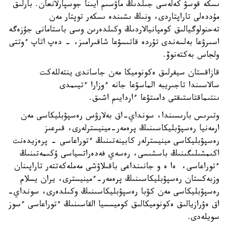
ىسكە قوسۋ كەلەسى جىلدىڭ ماۋسىم ايىنا جوسپارلانعان. بارلىق
مۇددەلى تاراپتاردى، ونىڭ ىشىندە ىسكەر توپتار مەن
تەحنولوگيالىق كومپانيالاردىڭ وكىلدەرىن وسى باستامانى جۇزەگە
اسىرۋعا بەلسەندى تۇردە قاتىسۋعا شاقىرامىز، - دەپ اتاپ ءوتتى
ولجاس بەكتەنوۆ.
قازاقستان سيفرلىق ەكونوميكا مەن جاساندى ينتەللەكت
سالاسىندا تاجىريبە الماسۋعا جانە ءوزارا ءتيىمدى
ىنتىماقتاستىقتى دامىتۋعا ءاردايىم اشىق.
وتىرىس بارىسىندا، سونداي-اق بەلارۋس رەسپۋبليكاسى مەن
ارمەنيا رەسپۋبليكاسىنىڭ پرەمەر-مينيسترلەرى، قىرعىز
رەسپۋبليكاسى مينيسترلەر كابينەتىنىڭ ءتوراعاسى - پرەزيدەنت
اكىمشىلىگىنىڭ باسشىسى، رەسەي فەدەراتسياسى ۇكىمەتىنىڭ
ءتوراعاسى، ەا ە و جانىنداعى باقىلاۋشى مەملەكەتتەر تاراپىنان
وزبەكستان رەسپۋبليكاسىنىڭ پرەمەر-ءمينيسترى، يران يسلام
رەسپۋبليكاسى مەن كۋبا رەسپۋبليكاسىنىڭ وكىلدەرى، سونداي-
اق ەۋرازيالىق ەكونوميكالىق كوميسسيا القاسىنىڭ ءتوراعاسى ءسوز
سويلەدى.