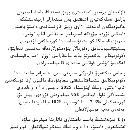
قازاقستان پرەمەر-ءمينيسترى پرەزيدەنتتىڭ باسشىلىعىمەن
بارلىق مەملەكەتپەن اشىقتىق پەن سىندارلى ارىپتەستىككە
نەگىزدەلگەن ادىلەتتى ءارى وزىق قازاقستاندى دامىتۋ باعىتى
دايەكتى تۇردە جۇزەگە اسىرىلىپ جاتقانىن اتاپ ءوتتى.
ەلىمىزدىڭ جاڭا كونستيتۋتسياسىندا كوزدەلگەن اۋقىمدى
ينستيتۋتسيونالدىق رەفورمالار ينۆەستورلاردىڭ سەنىمىن نىعايتۋ،
ەكونوميكانى جاڭعىرتۋ جانە حالىقارالىق ءوزارا ءىس-قيمىلدى
كەڭەيتۋ ءۇشىن قولايلى جاعداي قالىپتاستىرادى.
ولجاس بەكتەنوۆ قازىرگى سىرتقى سىن-قاتەرلەر جاعدايىندا
ەكونوميكالىق ىنتىماقتاستىقتى نىعايتۋدىڭ ماڭىزى ارتا تۇسكەنىن
اتاپ ءوتتى. ونىڭ ايتۋىنشا، 2025 -جىلى ە ا ە و ەلدەرى
ىشىندەگى تاۋار اينالىمى $95 ميللياردتى قۇرادى. بيىل بۇل
كورسەتكىش %7,3- عا ءوسىپ، $102 ميللياردقا دەيىن
جەتەدى دەپ جوسپارلانعان.
ەۇاك قىزمەتىنىڭ باسىم باعىتتارى قاتارىنا سيفرلىق ساۋدا
تەتىكتەرىن دامىتۋ، ە ا ە و- نىڭ ينتەگراتسيالانعان اقپاراتتىق