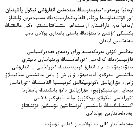
بەرەتىنىنە سەنىم بىلدىرگەن.
ارمەنيا پرەمەر-ءمينيسترىنىڭ مىندەتىن اتقارۋشى نيكول پاشينيان
ءوز قۇتتىقتاۋىندا ورتاق قاھارماندارىمىزدىڭ ەسىمدەرىن ۇلىقتاۋ
ارمەنيا مەن قازاقستان اراسىنداعى ىنتىماقتاستىقتى ەكى حالىقتىڭ
يگىلىگى ءۇشىن دامىتۋدىڭ باستى باعدارى بولادى دەپ
سەنەتىنىن ايتقان.
جەڭىس كۇنى مەرەكەسىنە وراي رەسەي فەدەراتسياسى
قاۋىپسىزدىك كەڭەسى ءتوراعاسىنىڭ ورىنباسارى دميتري
مەدۆەديەۆ، ت م د اتقارۋ كوميتەتىنىڭ ءتوراعاسى - اتقارۋشى
حاتشىسى سەرگەي لەبەديەۆ، ۇ ق ش ۇ باس حاتشىسى ستانيسلاۆ
زاس، ەۋرازيالىق ەكونوميكالىق كوميسسيا القاسىنىڭ ءتوراعاسى
ميحايل مياسنيكوۆيچ، ەۋرازيالىق دامۋ بانكىنىڭ باسقارما
ءتوراعاسى نيكولاي پودگۋزوۆ جانە بايقوڭىر قالاسى
اكىمشىلىگىنىڭ باسشىسى كونستانتين بۋسىگين قۇتتىقتاۋ
جەدەلحاتتارىن جولدادى.
جەدەلحاتتار ءالى دە تولاسسىز كەلىپ تۇسۋدە.