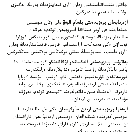
جاقتى ىنتىماقتاستىقتى ودان ءارى نىعايتۋدىڭ بەرىك نەگىزى
بولاتىنىنا سەنىم بىلدىرگەن.
ازەربايجان پرەزيدەنتى يلحام اليەۆ
ۇلى وتان سوعىسى
جىلدارىنداعى اۋىر سىناققا ابىرويمەن توتەپ بەرگەن
حالىقتارىمىزدىڭ دوستىق ءداستۇرى مەن كورسەتكەن ءوزارا
قولداۋى ەكى مەملەكەت اراسىنداعى قارىم-قاتىناستاردىڭ ودان
ءارى دامىپ، نىعايۋىنىڭ مىقتى ىرگەتاسى بولاتىنىن جەتكىزگەن.
بەلارۋس پرەزيدەنتى الەكساندر لۋكاشەنكو
ءوز جەدەلحاتىندا
باتىر بابالاردىڭ رۋحىنا تاعزىم ەتۋ ولاردىڭ ەرلىكتەرىنە
كورسەتكەن قۇرمەتىمىز ەكەنىن اتاپ ءوتىپ، مۇنىڭ ءوزارا
ىنتىماقتاستىقتى ارتتىرۋدىڭ بەرىك نەگىزى بولاتىنىن جانە
قازىرگى الەمنىڭ سىن-قاتەرلەرىنە ءتيىمدى توتەپ بەرۋگە
مۇمكىندىك بەرەتىنىن ايتقان.
ارمەنيا پرەزيدەنتى ارمەن ساركيسيان
ەكى ەل حالىقتارىنىڭ
سوعىس كەزىندە شىڭدالعان دوستىعى ارمەنيا مەن قازاقستان
اراسىنداعى بايلانىستاردى ءارى قاراي دامىتۋعا قىزمەت ەتە