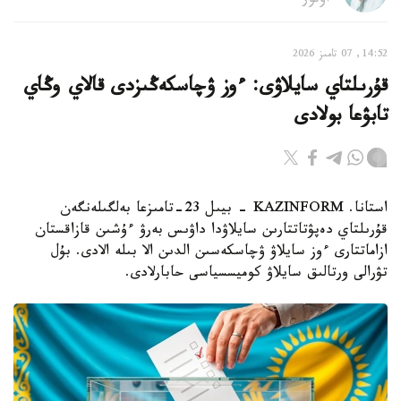
اۆتور
14:52, 07 تامىز 2026
قۇرىلتاي سايلاۋى: ءوز ۋچاسكەڭىزدى قالاي وڭاي
تابۋعا بولادى
استانا. KAZINFORM - بيىل 23-تامىزعا بەلگىلەنگەن
قۇرىلتاي دەپۋتاتتارىن سايلاۋدا داۋىس بەرۋ ءۇشىن قازاقستان
ازاماتتارى ءوز سايلاۋ ۋچاسكەسىن الدىن الا بىلە الادى. بۇل
تۋرالى ورتالىق سايلاۋ كوميسسياسى حابارلادى.