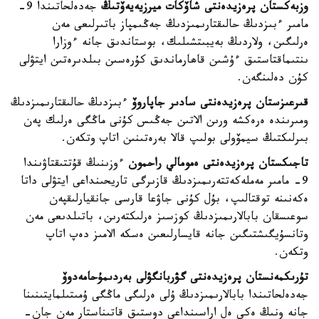
وزبەكستان پرەزيدەنتى شاۆكات ميرزيەيەۆتىڭ
جەدەلحاتىندا 9-
مامىر ءبىزدىڭ حالىقتارىمىزدىڭ جەڭىمپاز باتىرلىعى مەن
ەرلىگىن، ولاردىڭ بەيبىتشىلىك، بوستاندىق جانە ءوزارا
ىنتىماقتاستىق ءۇشىن قاھارماندىق كۇرەسىن بىلدىرەتىن ايتۋلى
كۇن دەلىنگەن.
قىرعىزستان پرەزيدەنتى سادىر جاپاروۆ
ءبىزدىڭ حالىقتارىمىزدىڭ
ومىرىندە ەرەكشە ورىن الاتىن جەڭىس كۇنى ماڭگى ەرلىك پەن
بىرلىكتىڭ سيمۆولى بولىپ قالا بەرەتىنىن اتاپ وتكەن.
تاجىكستان پرەزيدەنتى ەمومالي راحمون
ءوزىنىڭ قۇتتىقتاۋىندا
9- مامىر مەملەكەتتەرىمىزدىڭ قازىرگى تاريحىنداعى ايتۋلى داتا
ەكەنىنە توقتالىپ، بۇل كۇنى جاۋعا قارسى جانقيارلىقپەن
سوعىسقان بابالارىمىزدىڭ كوزسىز ەرلىكتەرىن، باتىلدىعى مەن
وتانسۇيگىشتىگىن جانە قايسارلىعىن ەسكە الامىز دەپ اتاپ
وتكەن.
تۇرىكمەنستان پرەزيدەنتى گۋربانگۋلى بەردىمۇحامەدوۆ
جەدەلحاتىندا بابالارىمىزدىڭ ۇلى ەرلىگى ماڭگى ۇمىتىلمايتىنىنا
جانە ونىڭ ەكى ەل اراسىنداعى دوستىق قاتىناستار مەن جان-