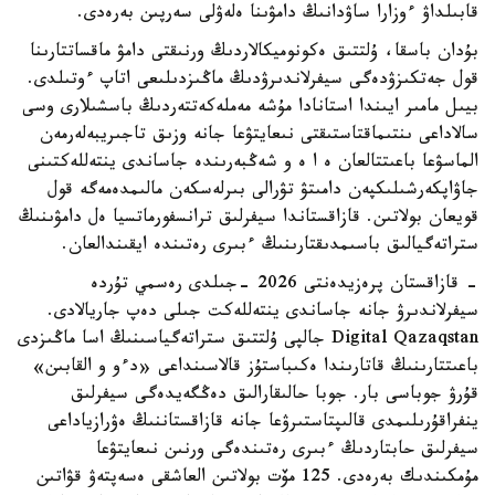
قابىلداۋ ءوزارا ساۋدانىڭ دامۋىنا ەلەۋلى سەرپىن بەرەدى.
بۇدان باسقا، ۇلتتىق ەكونوميكالاردىڭ ورنىقتى دامۋ ماقساتتارىنا
قول جەتكىزۋدەگى سيفرلاندىرۋدىڭ ماڭىزدىلىعى اتاپ ءوتىلدى.
بيىل مامىر ايىندا استانادا مۇشە مەملەكەتتەردىڭ باسشىلارى وسى
سالاداعى ىنتىماقتاستىقتى نىعايتۋعا جانە وزىق تاجىريبەلەرمەن
الماسۋعا باعىتتالعان ە ا ە و شەڭبەرىندە جاساندى ينتەللەكتىنى
جاۋاپكەرشىلىكپەن دامىتۋ تۋرالى بىرلەسكەن مالىمدەمەگە قول
قويعان بولاتىن. قازاقستاندا سيفرلىق ترانسفورماتسيا ەل دامۋىنىڭ
ستراتەگيالىق باسىمدىقتارىنىڭ ءبىرى رەتىندە ايقىندالعان.
- قازاقستان پرەزيدەنتى 2026 -جىلدى رەسمي تۇردە
سيفرلاندىرۋ جانە جاساندى ينتەللەكت جىلى دەپ جاريالادى.
Digital Qazaqstan جالپى ۇلتتىق ستراتەگياسىنىڭ اسا ماڭىزدى
باعىتتارىنىڭ قاتارىندا ەكىباستۇز قالاسىنداعى «دءو و القابىن»
قۇرۋ جوباسى بار. جوبا حالىقارالىق دەڭگەيدەگى سيفرلىق
ينفراقۇرىلىمدى قالىپتاستىرۋعا جانە قازاقستاننىڭ ەۋرازياداعى
سيفرلىق حابتاردىڭ ءبىرى رەتىندەگى ورنىن نىعايتۋعا
مۇمكىندىك بەرەدى. 125 مۆت بولاتىن العاشقى ەسەپتەۋ قۋاتىن