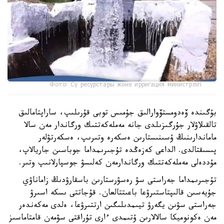
Фото: Су ресурстары және ирригация министрлігі
بۇگىندە ۆەدومستۆوارالىق جۇمىس توبى قۇرىلىپ، ساراپتامالىق
تالقىلاۋلار جۇرگىزىلدى جانە مەملەكەتتىك ورگاندار مەن سالا
ماماندارىنىڭ ۇسىنىستارىن ەسكەرە وتىرىپ، ەسكەرتۋلەر
پىسىقتالدى. الداعى كەزەڭدە تۇجىرىمداما جوباسىن جاريالاپ،
مۇددەلى مەملەكەتتىك ورگاندارمەن كەلىسۋ جوسپارلانىپ وتىر.
تۇجىرىمداما جەراستى سۋ رەسۋرستارىن باسقارۋدىڭ زاماناۋي
جۇيەسىن قالىپتاستىرۋعا باعىتتالعان. قۇجاتتى ىسكە اسىرۋ
جەراستى سۋىن يگەرۋ تيىمدىلىگىن ارتتىرۋعا، ەلدى مەكەندەر
مەن ەكونوميكا سالالارىن ۇتىمدى ءارى تۇراقتى سۋمەن قامتاماسىز