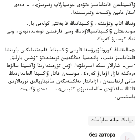
ۆاكسينامەن قامتاماسىز ەتۋدى جوسپارلاپ وتىرمىز»، - دەدى
اسقار مامين ۇكىمەت وتىرىسىندا.
ونىڭ اتاپ وتۋىنشە، ۆاكسينانىڭ قاجەتتى كولەمى بار.
سوندىقتان ۆاكسيناتسيالاۋدىڭ وسى قارقىنىن تومەندەتپەي، ونى
تەك ءوسىرۋ كەرەك.
«حالىقتىڭ كوروناۆيرۋسقا قارسى ۆاكسيناعا قاجەتتىلىگىن بارىنشا
قامتاماسىز ەتىپ، پاندەميا دەڭگەيىن تومەندەتۋ ءۇشىن بارلىق
ءىس- شارالار ىسكە اسىرىلۋدا. اۋىل تۇرعىندارىنا ۆاكسينا سالۋعا
ەرەكشە نازار اۋدارۋ كەرەك. سونىمەن قاتار ۆاكسينا العانداردىڭ
سانى ارتقانىمەن، ازاماتتار بەلگىلەنگەن سانيتاريالىق نورمالاردى
قاتاڭ ساقتاۋدى جالعاستىرۋى ءتيىس»، - دەدى ۇكىمەت
باسشىسى.
بيلىك جانە ساياسات
без автора