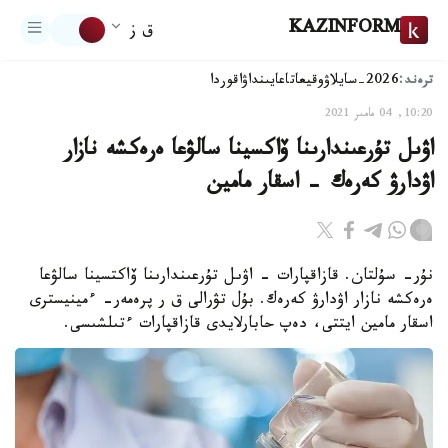
KAZINFORM
ق ز
ترەند:
2026-سايلاۋ
وقيعا
تاعايىنداۋ
اقوردا
10:20, 04 مامىر 2021
اۋىل تۇرعىندارىنا ۆاكسينا سالۋعا ەرەكشە نازار
اۋدارۋ كەرەك - اسقار مامين
نۇر- سۇلتان. قازاقپارات - اۋىل تۇرعىندارىنا ۆاكتسينا سالۋعا
ەرەكشە نازار اۋدارۋ كەرەك. بۇل تۋرالى ق ر پرەمەر- ءمينيسترى
اسقار مامين ايتتى، دەپ حابارلايدى قازاقپارات ءتىلشىسى.