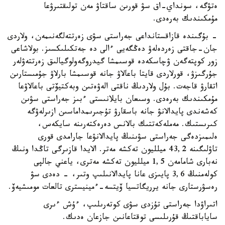
ەتۋگە، سونداي-اق سۋ قورىن ساقتاۋ مەن تولىقتىرۋعا
مۇمكىندىك بەرەدى.
- بۇگىندە قازاقستانداعى جەراستى سۋى زەرتتەلگەنىمەن، ولاردى
جان-جاقتى زەردەلەۋ دەڭگەيى ءالى دە جەتكىلىكسىز. بولاشاعى
زور كوپتەگەن ۋچاسكەدە قوسىمشا گيدروگەولوگيالىق زەرتتەۋلەر
جۇرگىزۋ، قورلاردى قايتا باعالاۋ جانە قوسىمشا بارلاۋ جۇمىستارىن
اتقارۋ قاجەت. بۇل ولاردىڭ ناقتى الەۋەتىن وبەكتيۆتى باعالاۋعا
مۇمكىندىك بەرەدى. وسىعان بايلانىستى ءبىز جەراستى سۋىن
كەشەندى پايدالانۋ جانە باسقارۋ تۇجىرىمداماسىن ازىرلەۋگە
كىرىستىك. مەملەكەتتىك بالانس دەرەكتەرىنە سايكەس،
ەلىمىزدەگى جەراستى سۋىنىڭ پايدالانۋعا جارامدى قورى
تاۋلىگىنە 43,2 ميلليون تەكشە مەتر. الايدا قازىرگى تاڭدا ونىڭ
نەبارى شامامەن 1,5 ميلليون تەكشە مەترى، ياعني جالپى
كولەمنىڭ 3,6 پايىزى عانا پايدالانىلىپ وتىر، - دەدى سۋ
رەسۋرستارى جانە يرريگاتسيا ۆيتسە-ءمينيسترى تالعات مومىشيەۆ.
اتىراۋدا جەراستى تۇزدى سۋى كوتەرىلىپ، ءۇش ءىرى
ساياباقتىڭ قۇرىلىسى توقتاعانىن جازعان ەدىك.