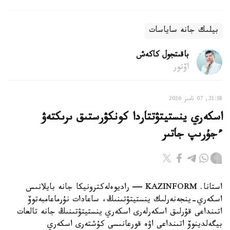
بيلىك جانە ساياسات
باقىتجول كاكەش
اۆتور
21:58, 07 تامىز 2026
اسكەري ينستيتۋتتاردا كونكۋرستىق ىرىكتەۋ
ءجۇرىپ جاتىر
استانا. KAZINFORM — راديوەلەكترونيكا جانە بايلانىس
اسكەري-ينجەنەرلىك ينستيتۋتىنىڭ، ساعادات نۇرماعامبەتوۆ
اتىنداعى قۇرلىق اسكەرلەرى اسكەري ينستيتۋتىنىڭ جانە تالعات
بيگەلدينوۆ اتىنداعى اۋە قورعانىسى كۇشتەرى اسكەري