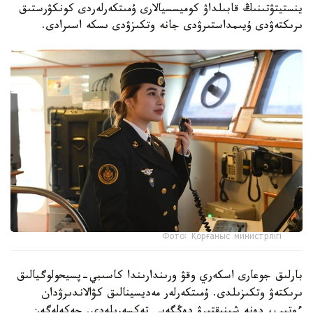
ينستيتۋتىنىڭ قابىلداۋ كوميسسيالارى ۇمىتكەرلەردى كونكۋرستىق
ىرىكتەۋدى ۇيىمداستىرۋدى جانە وتكىزۋدى ىسكە اسىرادى.
Фото: Қорғаныс министрлігі
بارلىق جوعارى اسكەري وقۋ ورىندارىندا كاسىبي-پسيحولوگيالىق
ىرىكتەۋ وتكىزىلدى. ۇمىتكەرلەر مەديسينالىق كۋالاندىرۋدان
ءوتىپ، دەنە شىنىقتىرۋ دەڭگەيى تەكسەرىلەدى. جەكەلەگەن