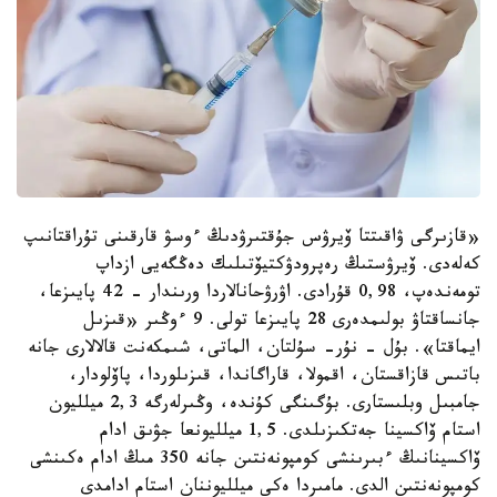
«قازىرگى ۋاقىتتا ۆيرۋس جۇقتىرۋدىڭ ءوسۋ قارقىنى تۇراقتانىپ
كەلەدى. ۆيرۋستىڭ رەپرودۋكتيۆتىلىك دەڭگەيى ازداپ
تومەندەپ، 0,98 قۇرادى. اۋرۋحانالاردا ورىندار - 42 پايىزعا،
جانساقتاۋ بولىمدەرى 28 پايىزعا تولى. 9 ءوڭىر «قىزىل
ايماقتا». بۇل - نۇر- سۇلتان، الماتى، شىمكەنت قالالارى جانە
باتىس قازاقستان، اقمولا، قاراگاندا، قىزىلوردا، پاۆلودار،
جامبىل وبلىستارى. بۇگىنگى كۇندە، وڭىرلەرگە 2,3 ميلليون
استام ۆاكسينا جەتكىزىلدى. 1,5 ميلليونعا جۋىق ادام
ۆاكسينانىڭ ءبىرىنشى كومپونەنتىن جانە 350 مىڭ ادام ەكىنشى
كومپونەنتىن الدى. مامىردا ەكى ميلليوننان استام ادامدى