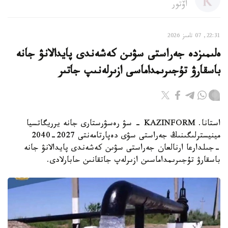
اۆتور
22:31, 07 تامىز 2026
ەلىمىزدە جەراستى سۋىن كەشەندى پايدالانۋ جانە
باسقارۋ تۇجىرىمداماسى ازىرلەنىپ جاتىر
استانا. KAZINFORM - سۋ رەسۋرستارى جانە يرريگاتسيا
مينيسترلىگىنىڭ جەراستى سۋى دەپارتامەنتى 2027-2040
-جىلدارعا ارنالعان جەراستى سۋىن كەشەندى پايدالانۋ جانە
باسقارۋ تۇجىرىمداماسىن ازىرلەپ جاتقانىن حابارلادى.