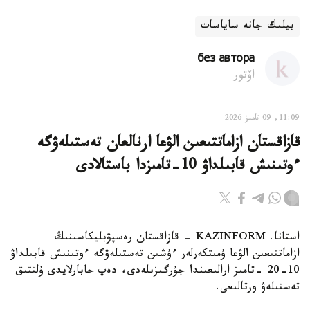
بيلىك جانە ساياسات
без автора
اۆتور
11:09, 09 تامىز 2026
قازاقستان ازاماتتىعىن الۋعا ارنالعان تەستىلەۋگە
ءوتىنىش قابىلداۋ 10-تامىزدا باستالادى
استانا. KAZINFORM - قازاقستان رەسپۋبليكاسىنىڭ
ازاماتتىعىن الۋعا ۇمىتكەرلەر ءۇشىن تەستىلەۋگە ءوتىنىش قابىلداۋ
10-20 -تامىز ارالىعىندا جۇرگىزىلەدى، دەپ حابارلايدى ۇلتتىق
تەستىلەۋ ورتالىعى.