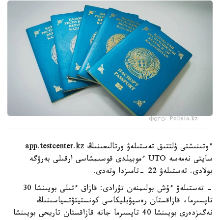
Фото: Polisia.kz
ءوتىنىشتى ۇلتتىق تەستىلەۋ ورتالىعىنىڭ app.testcenter.kz
سايتى نەمەسە UTO ءموبيلدى قوسىمشاسى ارقىلى بەرۋگە
بولادى. تەستىلەۋ 22 -تامىزدا وتەدى.
- تەستىلەۋ ءۇش بولىمنەن تۇرادى: قازاق ءتىلى بويىنشا 30
تاپسىرما، قازاقستان رەسپۋبليكاسى كونستيتۋتسياسىنىڭ
نەگىزدەرى بويىنشا 40 تاپسىرما جانە قازاقستان تاريحى بويىنشا