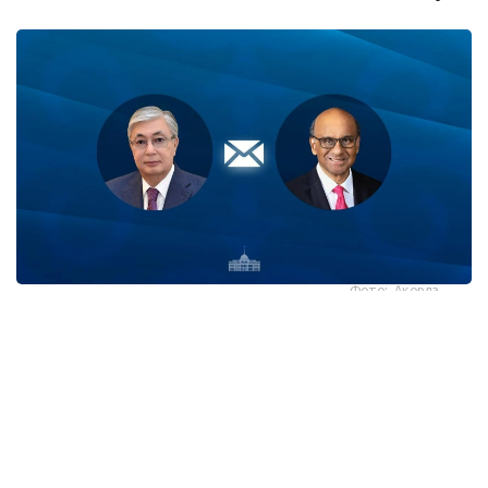
Фото: Ақорда
قاسىم-جومارت توقايەۆ تارمان شانمۋگاراتنام مەن ونىڭ
وتانداستارىن سينگاپۋردىڭ ۇلتتىق مەيرامى - تاۋەلسىزدىك
كۇنىمەن قۇتتىقتادى.
- پرەزيدەنت جەدەلحاتتا بۇل مەرەكە سينگاپۋر حالقى ءۇشىن
ۇلتتىق بىرلىكتىڭ، مەملەكەت دەربەستىگىنىڭ جانە ورنىقتى