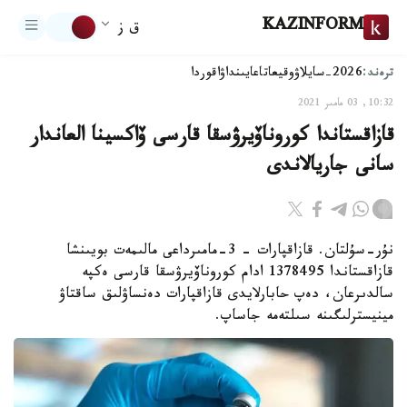
KAZINFORM
ق ز
ترەند:
2026-سايلاۋ
وقيعا
تاعايىنداۋ
اقوردا
10:32, 03 مامىر 2021
قازاقستاندا كوروناۆيرۋسقا قارسى ۆاكسينا العاندار
سانى جاريالاندى
نۇر-سۇلتان. قازاقپارات - 3-مامىرداعى مالىمەت بويىنشا
قازاقستاندا 1378495 ادام كوروناۆيرۋسقا قارسى ەكپە
سالدىرعان، دەپ حابارلايدى قازاقپارات دەنساۋلىق ساقتاۋ
مينيسترلىگىنە سىلتەمە جاساپ.