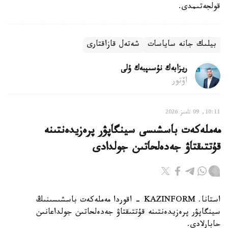
قولجەتىمدى.
بيلىك جانە ساياسات
شەتەل قازاقتارى
ريزابەك نۇسىپبەك ۇلى
اۆتور
10:11, 09 تامىز 2026
مەملەكەت باسشىسى سينگاپۋر پرەزيدەنتىنە
قۇتتىقتاۋ جەدەلحاتىن جولدادى
استانا. KAZINFORM - اقوردا مەملەكەت باسشىسىنىڭ
سينگاپۋر پرەزيدەنتىنە قۇتتىقتاۋ جەدەلحاتىن جولداعانىن
حابارلادى.