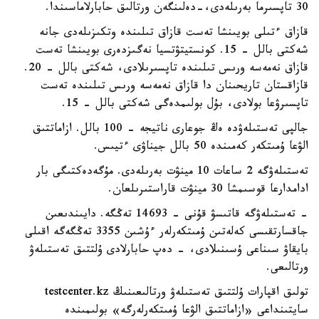
30 تاپسىرما بەرىلەدى،-دەلىنگەن ورتالىق حابارلاماسىندا.
قازاق ءتىلى بويىنشا تەست قازاق تىلىندە وتكىزىلەدى جانە
شەكتى بالل - 15. كونستيتۋتسيا نەگىزدەرى بويىنشا تەست
قازاق نەمەسە ورىس تىلىندە تاپسىرىلادى، شەكتى بالل - 20.
قازاقستان تاريحىنان دا قازاق نەمەسە ورىس تىلىندە تەست
تاپسىرۋعا بولادى، بۇل بولىمدەگى شەكتى بالل - 15.
جالپى تەستىلەۋدە ەڭ جوعارى ناتيجە - 100 بالل. ازاماتتىق
الۋعا ۇمىتكەر كەمىندە 50 بالل جيناۋى ءتيىس.
تەستىلەۋگە 2 ساعات 10 مينۋت بەرىلەدى. مۇگەدەكتىگى بار
ادامدارعا قوسىمشا 30 مينۋت قاراستىرىلعان.
- تەستىلەۋگە قاتىسۋ قۇنى - 14693 تەڭگە. دايىندىعىن
جاقسارتقىسى كەلەتىن ۇمىتكەرلەر ءۇشىن 3355 تەڭگەگە اقىلى
بايقاۋ سىناعى ۇسىنىلادى، - دەپ حابارلادى ۇلتتىق تەستىلەۋ
ورتالىعى.
تولىق اقپارات ۇلتتىق تەستىلەۋ ورتالىعىنىڭ testcenter.kz
سايتىنداعى «ازاماتتىق الۋعا ۇمىتكەرلەرگە» بولىمىندە