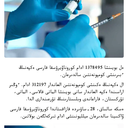
ەل بويىنشا 1378495 ادام كوروناۆيرۋسقا قارسى ەكپەنىڭ
ءبىرىنشى كومپونەنتىن سالدىرعان.
ال ەكپەنىڭ ەكىنشى كومپونەنتىن العاندار 312197 ادام. ءوڭىر
اراسىندا ەكپە العاندار سانى بويىنشا الماتى قالاسى، الماتى،
تۇركىستان، قاراعاندى وبلىستارىنىڭ تۇرعىندارى الدا.
ەسكە سالساق، 28-ساۋىردە قازاقستاندا كوروناۆيرۋسقا قارسى
ۆاكسينا سالدىرعان ميلليونىنشى ادام تىركەلگەن بولاتىن.