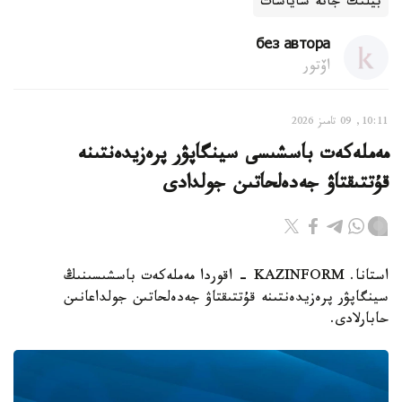
بيلىك جانە ساياسات
без автора
اۆتور
10:11, 09 تامىز 2026
مەملەكەت باسشىسى سينگاپۋر پرەزيدەنتىنە
قۇتتىقتاۋ جەدەلحاتىن جولدادى
استانا. KAZINFORM - اقوردا مەملەكەت باسشىسىنىڭ
سينگاپۋر پرەزيدەنتىنە قۇتتىقتاۋ جەدەلحاتىن جولداعانىن
حابارلادى.