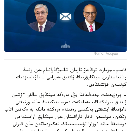
Фото: Ақорда
قاسىم-جومارت توقايەۆ تارمان شانمۋگاراتنام مەن ونىڭ
وتانداستارىن سينگاپۋردىڭ ۇلتتىق مەيرامى - تاۋەلسىزدىك
كۇنىمەن قۇتتىقتادى.
- پرەزيدەنت جەدەلحاتتا بۇل مەرەكە سينگاپۋر حالقى ءۇشىن
ۇلتتىق بىرلىكتىڭ، مەملەكەت دەربەستىگىنىڭ جانە ورنىقتى
دامۋدىڭ ايشىقتى بەلگىسى رەتىندە ەرەكشە مانگە يە ەكەنىن اتاپ
وتكەن. سونىمەن قاتار قازاقستان مەن سينگاپۋر اراسىنداعى
دوستىققا جانە ءوزارا تۇسىنىستىككە نەگىزدەلگەن سان قىرلى