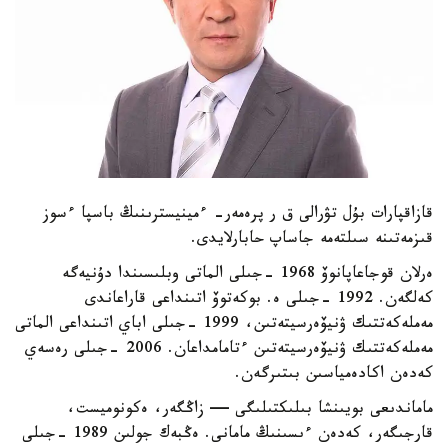
قازاقپارات بۇل تۋرالى ق ر پرەمەر- ءمينيسترىنىڭ باسپا ءسوز
قىزمەتىنە سىلتەمە جاساپ حابارلايدى.
ەرلان قوجاعاپانوۆ 1968 -جىلى الماتى وبلىسىندا دۇنيەگە
كەلگەن. 1992 -جىلى ە. بوكەتوۆ اتىنداعى قاراعاندى
مەملەكەتتىك ۋنيۆەرسيتەتىن، 1999 -جىلى اباي اتىنداعى الماتى
مەملەكەتتىك ۋنيۆەرسيتەتىن ءتامامداعان. 2006 -جىلى رەسەي
كەدەن اكادەمياسىن بىتىرگەن.
ماماندىعى بويىنشا بىلىكتىلىگى — زاڭگەر، ەكونوميست،
قارجىگەر، كەدەن ءىسىنىڭ مامانى. ەڭبەك جولىن 1989 -جىلى