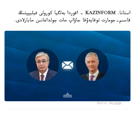
استانا. KAZINFORM - اقوردا بەلگيا كورولى فيليپپتىڭ
قاسىم-جومارت توقايەۆقا جاۋاپ حات جولداعانىن حابارلادى.
Фото: Ақорда
- كورول جەدەلحاتتا مەملەكەت باسشىسىنىڭ بەلگيانىڭ ۇلتتىق
كۇنىنە وراي بىلدىرگەن جىلى لەبىزىنە شىنايى ريزاشىلىعىن