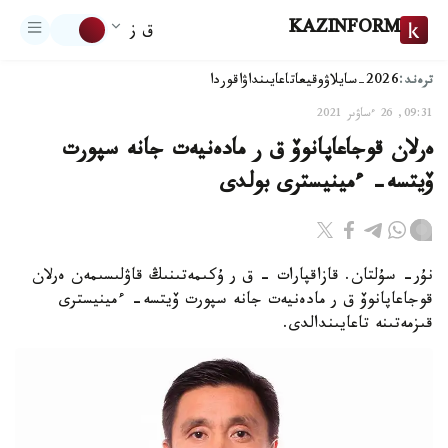
KAZINFORM
ق ز
ترەند:
2026-سايلاۋ
وقيعا
تاعايىنداۋ
اقوردا
09:31, 26 ءساۋىر 2021
ەرلان قوجاعاپانوۆ ق ر مادەنيەت جانە سپورت
ۆيتسە- ءمينيسترى بولدى
نۇر- سۇلتان. قازاقپارات – ق ر ۇكىمەتىنىڭ قاۋلىسىمەن ەرلان
قوجاعاپانوۆ ق ر مادەنيەت جانە سپورت ۆيتسە- ءمينيسترى
قىزمەتىنە تاعايىندالدى.