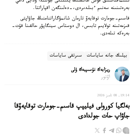
ىنتىماقتاستىق قوس حالىقتىڭ يگىلىگى جولىندا ۇدايى دامي
بەرەتىنىنە سەنىم ءبىلدىردى،-دەلىنگەن اقپاراتتا.
قاسىم-جومارت توقايەۆ تارمان شانمۋگاراتنامنىڭ جاۋاپتى
قىزمەتىنە تولايىم تابىس، ال دوستاس سينگاپۋر حالقىنا قۇت-
بەرەكە تىلەدى.
بيلىك جانە ساياسات
سىرتقى ساياسات
ريزابەك نۇسىپبەك ۇلى
اۆتور
19:14, 08 تامىز 2026
بەلگيا كورولى فيليپپ قاسىم-جومارت توقايەۆقا
جاۋاپ حات جولدادى