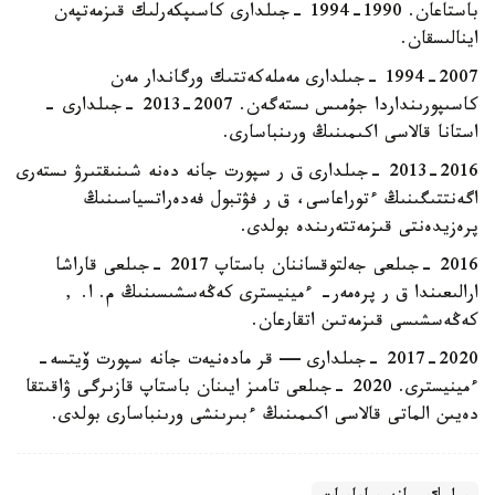
باستاعان. 1990-1994 -جىلدارى كاسىپكەرلىك قىزمەتپەن
اينالىسقان.
1994-2007 -جىلدارى مەملەكەتتىك ورگاندار مەن
كاسىپورىنداردا جۇمىس ىستەگەن. 2007-2013 -جىلدارى -
استانا قالاسى اكىمىنىڭ ورىنباسارى.
2013-2016 -جىلدارى ق ر سپورت جانە دەنە شىنىقتىرۋ ىستەرى
اگەنتتىگىنىڭ ءتوراعاسى، ق ر فۋتبول فەدەراتسياسىنىڭ
پرەزيدەنتى قىزمەتتەرىندە بولدى.
2016 -جىلعى جەلتوقساننان باستاپ 2017 -جىلعى قاراشا
ارالىعىندا ق ر پرەمەر- ءمينيسترى كەڭەسشىسىنىڭ م. ا. ,
كەڭەسشىسى قىزمەتىن اتقارعان.
2017-2020 -جىلدارى — قر مادەنيەت جانە سپورت ۆيتسە-
ءمينيسترى. 2020 -جىلعى تامىز ايىنان باستاپ قازىرگى ۋاقىتقا
دەيىن الماتى قالاسى اكىمىنىڭ ءبىرىنشى ورىنباسارى بولدى.