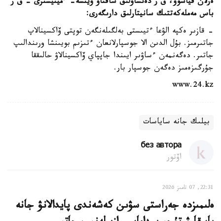
ەرلان قياسوۆ، ق ر دەنساۋلىق ساقتاۋ ۆيتسە- ءمينيسترى – ق ر
باس مەملەكەتتىك سانيتارلىق دارىگەرى:
- قازىر ەكپە الۋعا ءتيىستى بەلگىلەنگەن توپتى ۆاكسينالاپ
جاتىرمىز. بۇل الدىن الا جوسپارلانعان ءتىزىم بويىنشا ورىندالىپ
جاتىر. دەگەنمەن ءساۋىر ايىندا جاپپاي ۆاكسينالاۋ حالىققا
جۇرگىزەمىز دەگەن جوسپار بار.
www.24.kz
بيلىك جانە ساياسات
без автора
اۆتور
22:31, 07 تامىز 2026
ەلىمىزدە جەراستى سۋىن كەشەندى پايدالانۋ جانە