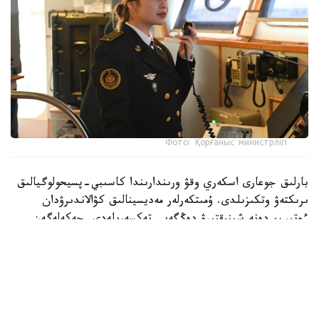
Фото: Қорғаныс министрлігі
بارلىق جوعارى اسكەري وقۋ ورىندارىندا كاسىبي-پسيحولوگيالىق
ىرىكتەۋ وتكىزىلدى. ۇمىتكەرلەر مەديسينالىق كۋالاندىرۋدان
ءوتىپ، دەنە شىنىقتىرۋ دەڭگەيى تەكسەرىلەدى. جەكەلەگەن
ماماندىقتار بويىنشا ۇمىتكەرلەر ءتۇسۋ ەمتيحاندارىن تاپسىرادى.
بۇگىنگى تاڭدا راديوەلەكترونيكا جانە بايلانىس اسكەري-
ينجەنەرلىك ينستيتۋتىنا 400 ۇمىتكەر قۇجات تاپسىردى.
كونكۋرستىق ىرىكتەۋ 6 ماماندىق جانە 12 بىلىكتىلىك بويىنشا