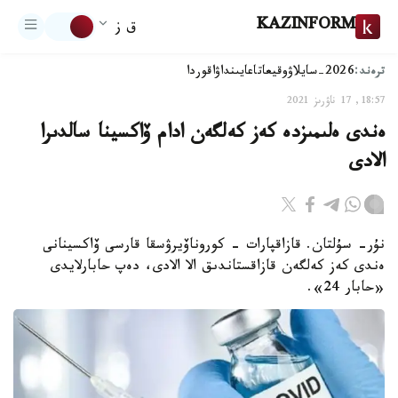
KAZINFORM
ق ز
ترەند:
2026-سايلاۋ
وقيعا
تاعايىنداۋ
اقوردا
18:57, 17 ناۋرىز 2021
ەندى ەلىمىزدە كەز كەلگەن ادام ۆاكسينا سالدىرا
الادى
نۇر- سۇلتان. قازاقپارات - كوروناۆيرۋسقا قارسى ۆاكسينانى
ەندى كەز كەلگەن قازاقستاندىق الا الادى، دەپ حابارلايدى
«حابار 24».