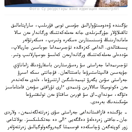
Фото: Су ресурстары және ирригация министрлігі
بۇگىندە ۆەدومستۆوارالىق جۇمىس توبى قۇرىلىپ، ساراپتامالىق
تالقىلاۋلار جۇرگىزىلدى جانە مەملەكەتتىك ورگاندار مەن سالا
ماماندارىنىڭ ۇسىنىستارىن ەسكەرە وتىرىپ، ەسكەرتۋلەر
پىسىقتالدى. الداعى كەزەڭدە تۇجىرىمداما جوباسىن جاريالاپ،
مۇددەلى مەملەكەتتىك ورگاندارمەن كەلىسۋ جوسپارلانىپ وتىر.
تۇجىرىمداما جەراستى سۋ رەسۋرستارىن باسقارۋدىڭ زاماناۋي
جۇيەسىن قالىپتاستىرۋعا باعىتتالعان. قۇجاتتى ىسكە اسىرۋ
جەراستى سۋىن يگەرۋ تيىمدىلىگىن ارتتىرۋعا، ەلدى مەكەندەر
مەن ەكونوميكا سالالارىن ۇتىمدى ءارى تۇراقتى سۋمەن قامتاماسىز
ەتۋگە، سونداي-اق سۋ قورىن ساقتاۋ مەن تولىقتىرۋعا
مۇمكىندىك بەرەدى.
- بۇگىندە قازاقستانداعى جەراستى سۋى زەرتتەلگەنىمەن، ولاردى
جان-جاقتى زەردەلەۋ دەڭگەيى ءالى دە جەتكىلىكسىز. بولاشاعى
زور كوپتەگەن ۋچاسكەدە قوسىمشا گيدروگەولوگيالىق زەرتتەۋلەر