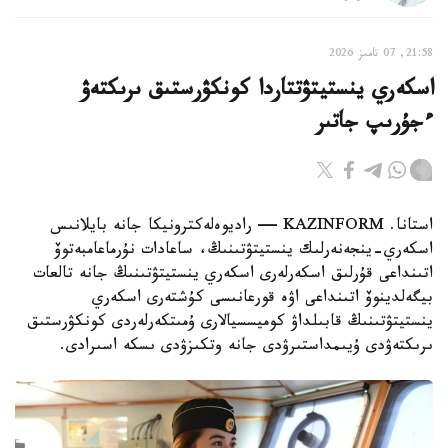
21:58, 07 تامىز 2026
اسكەري ينستيتۋتتاردا كونكۋرستىق ىرىكتەۋ
ءجۇرىپ جاتىر
استانا. KAZINFORM — راديوەلەكترونيكا جانە بايلانىس
اسكەري-ينجەنەرلىك ينستيتۋتىنىڭ، ساعادات نۇرماعامبەتوۆ
اتىنداعى قۇرلىق اسكەرلەرى اسكەري ينستيتۋتىنىڭ جانە تالعات
بيگەلدينوۆ اتىنداعى اۋە قورعانىسى كۇشتەرى اسكەري
ينستيتۋتىنىڭ قابىلداۋ كوميسسيالارى ۇمىتكەرلەردى كونكۋرستىق
ىرىكتەۋدى ۇيىمداستىرۋدى جانە وتكىزۋدى ىسكە اسىرادى.