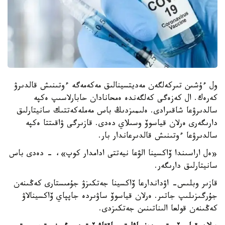
ول ءۇشىن تىركەلگەن مەديتسينالىق مەكەمەگە ءوتىنىش قالدىرۋ
كەرەك. ال كەزەگى كەلگەندە ەمحانادان حابارلاسىپ ەكپە
سالدىرۋعا شاقىرادى. ەلىمىزدىڭ باس مەملەكەتتىك سانيتارلىق
دارىگەرى ەرلان قياسوۆ وسىلاي دەدى. قازىرگى ۋاقىتتا ەكپە
سالدىرۋعا ءوتىنىش قالدىرعاندار بار.
«ەل اراسىندا ۆاكسينا الۋعا نيەتتى ادامدار كوپ»، - دەدى باس
سانيتارلىق دارىگەر.
قازىر وبلىس- اۋداندارعا ۆاكسينا جەتكىزۋ جۇمىستارى كەڭىنەن
جۇرگىزىلىپ جاتىر. ەرلان قياسوۆ ساۋىردە جاپپاي ۆاكسينالاۋ
كەڭىنەن قولعا الىناتىنىن جەتكىزدى.