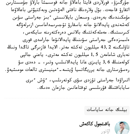
جۇرگىزۋ، قورلاردى قايتا باعالاۋ جانە قوسىمشا بارلاۋ جۇمىستارىن
اتقارۋ قاجەت. بۇل ولاردىڭ ناقتى الەۋەتىن وبەكتيۆتى باعالاۋعا
مۇمكىندىك بەرەدى. وسىعان بايلانىستى ءبىز جەراستى سۋىن
كەشەندى پايدالانۋ جانە باسقارۋ تۇجىرىمداماسىن ازىرلەۋگە
كىرىستىك. مەملەكەتتىك بالانس دەرەكتەرىنە سايكەس،
ەلىمىزدەگى جەراستى سۋىنىڭ پايدالانۋعا جارامدى قورى
تاۋلىگىنە 43,2 ميلليون تەكشە مەتر. الايدا قازىرگى تاڭدا ونىڭ
نەبارى شامامەن 1,5 ميلليون تەكشە مەترى، ياعني جالپى
كولەمنىڭ 3,6 پايىزى عانا پايدالانىلىپ وتىر، - دەدى سۋ
رەسۋرستارى جانە يرريگاتسيا ۆيتسە-ءمينيسترى تالعات مومىشيەۆ.
اتىراۋدا جەراستى تۇزدى سۋى كوتەرىلىپ، ءۇش ءىرى
ساياباقتىڭ قۇرىلىسى توقتاعانىن جازعان ەدىك.
بيلىك جانە ساياسات
باقىتجول كاكەش
اۆتور