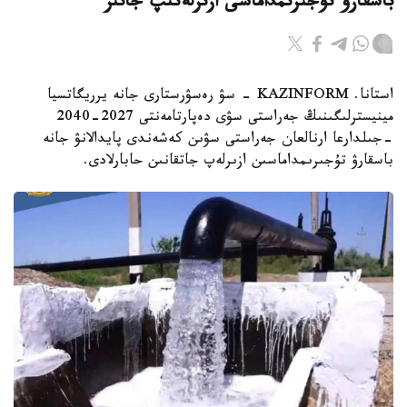
باسقارۋ تۇجىرىمداماسى ازىرلەنىپ جاتىر
استانا. KAZINFORM - سۋ رەسۋرستارى جانە يرريگاتسيا
مينيسترلىگىنىڭ جەراستى سۋى دەپارتامەنتى 2027-2040
-جىلدارعا ارنالعان جەراستى سۋىن كەشەندى پايدالانۋ جانە
باسقارۋ تۇجىرىمداماسىن ازىرلەپ جاتقانىن حابارلادى.