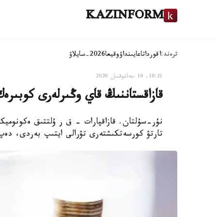
KAZINFORM
ترەند:
اقوردا
تاعايىنداۋ
وقيعا
2026-سايلاۋ
10:31, 10 جەلتوقسان 2020
قازاقستاننىڭ قاي وڭىرلەرى كوبىرەك
نۇر-سۇلتان. قازاقپارات - ق ر ۇلتتىق ەكونوميكا
تارتۋ كورسەتكىشتەرى تۋرالى ايتىپ بەردى، دەپ 