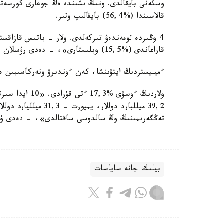
قالاسىندا (%56,4) بايقالىپ وتىر.
قاراعاندى (%15,5) وبلىستارى»، - دەدى رۋسلان دالەنوۆ ۇكىمەت وتىرىسىندا.
ءمينيستردىڭ ايتۋىنشا، كەن ءوندىرۋ ونەركاسىبىن ەسە
تەڭگەرىمىنىڭ وڭ سالدوسى ساقتالدى»، - دەدى ۇ 
بيلىك جانە ساياسات