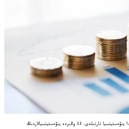
«نەگىزگى كاپيتالعا 10,6 تريلليون تەڭگە سوماسىندا ينۆەستيتسيا تارتىلدى. 13 وڭىردە ينۆەستيتسيالاردىڭ