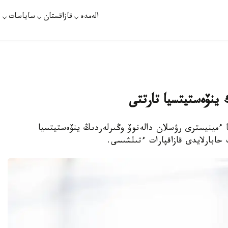
الەمدە
قازاقستان
ساياسات
ت
 ينۆەستيتسيا تارتتى
 ءمينيسترى رۋسلان دالەنوۆ وڭىرلەردىڭ ينۆەستيتسيا
حابارلايدى قازاقپارات ءتىلشىسى.