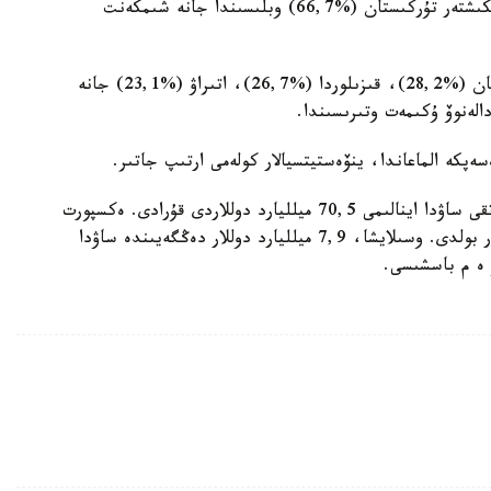
وسكەنى بايقالدى. ونىڭ ىشىندە ەڭ جوعارى كورسەتكىشتەر تۇركىستان (%66,7) وبلىسىندا جانە شىمكەنت
4 وڭىردە تومەندەۋ تىركەلدى. ولار - باتىس قازاقستان (%28,2)، قىزىلوردا (%26,7)، اتىراۋ (%23,1) جانە
پكە الماعاندا، ينۆەستيتسيالار كولەمى ارتىپ جاتىر.
ولاردىڭ ءوسۋى %17,3 ءتى قۇرادى. «10 ايدا سىرتقى ساۋدا اينالىمى 70,5 ميلليارد دوللاردى قۇرادى. ەكسپورت
39,2 ميلليارد دوللار، يمپورت - 31,3 ميلليارد دوللار بولدى. وسىلايشا، 7,9 ميلليارد دوللار دەڭگەيىندە ساۋدا
ە م باسشىسى.