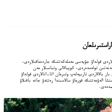
اراستىرىلعان
الالى وتباسىلاردى قولداۋ جۇيەسى مەملەكەتتىك جاردەماقىلاردى،
ەنەتىن تولەمدەردى، كوپبالالى وتباسىلار مەن
ار بالالاردى تاربيەلەپ وتىرعان اتا-انالاردى قولداۋ
نشا الەۋمەتتىك قورعاۋ سالاسىندا رەتتەۋ جانە باقىلاۋ
مدەدى.