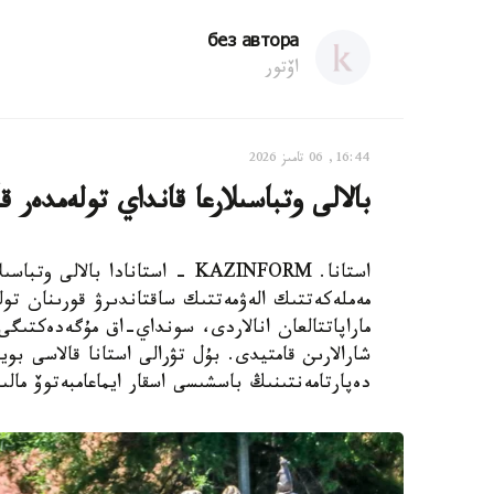
без автора
اۆتور
16:44, 06 تامىز 2026
بالالى وتباسىلارعا قانداي تولەمدەر ق
استانا. KAZINFORM - استانادا ب
مەملەكەتتىك الەۋمەتتىك ساقتاندىرۋ قورىنان تول
ماراپاتتالعان انالاردى، سونداي-اق مۇگەدەكتىگى ب
شارالارىن قامتيدى. بۇل تۋرالى استانا قالاسى بويى
دەپارتامەنتىنىڭ باسشىسى اسقار ايماعامبەتوۆ مالى