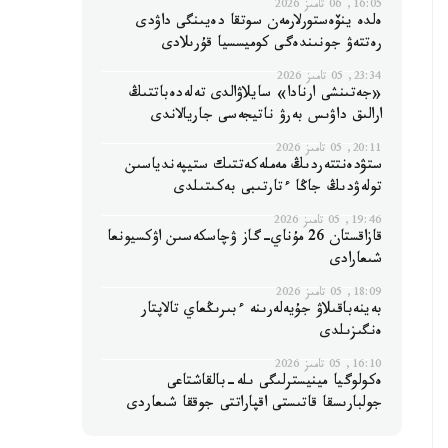
16:05, 06 تامىز 2026
ەلدە ينۆەستورلارمەن سوتقا دەيىنگى داۋدى
رەتتەۋ جونىندەگى كوميسسيا قۇرىلادى
23:34, 05 تامىز 2026
«جەتىنشى ارنادا» سايلاۋالدى تەلەدەباتتىڭ
ارالىق داۋىس بەرۋ ناتيجەسى جاريالاندى
20:11, 05 تامىز 2026
ستۋدەنتتەردىڭ مەملەكەتتىك ستيپەندياسىن
تولەۋدىڭ جاڭا ءتارتىبى بەكىتىلدى
19:46, 05 تامىز 2026
قازاقستان 26 مۇناي-گاز ۋچاسكەسىن اۋكسيونعا
شىعارادى
18:09, 05 تامىز 2026
بەينەباقىلاۋ جۇيەلەرىنە ءبىرىڭعاي تالاپتار
ەنگىزىلدى
16:10, 05 تامىز 2026
ەكولوگيا مينيسترلىگى ىلە-بالقاشتاعى
جولبارىسقا قاتىستى اقپاراتتى جوققا شىعاردى