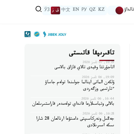
الداۋ
KZ
QZ
РУ
EN
中文
ق ز
ЎЗ
تاقىرىپقا قاتىستى
10:39, 07 تامىز 2026
اتاجۇرتتا وقيدى تالاي قازاق بالاسى
19:09, 06 تامىز 2026
ۇلكەن الماتى اينالما جولىندا تولەم جاساۋ
ءتارتىبى وزگەردى
16:44, 06 تامىز 2026
بالالى وتباسىلارعا قانداي تولەمدەر قاراستىرىلعان
16:28, 06 تامىز 2026
جەڭىل ونەركاسىپتى دامىتۋعا ارنالعان 28 شارا
ىسكە اسىرىلادى