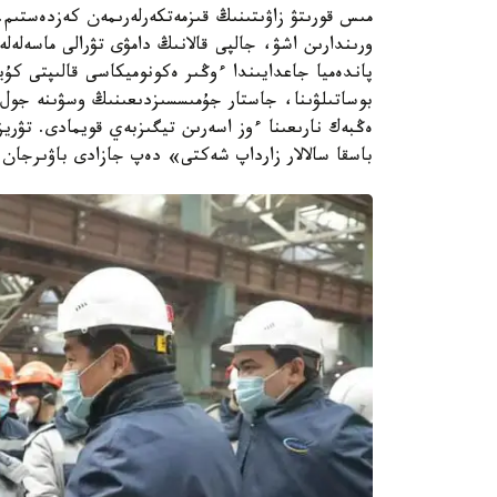
مىس قورىتۋ زاۋىتىنىڭ قىزمەتكەرلەرىمەن كەزدەستىم
ورىندارىن اشۋ، جالپى قالانىڭ دامۋى تۋرالى ماسەلەل
پاندەميا جاعدايىندا ءوڭىر ەكونوميكاسى قالىپتى كۇ
ەڭبەك نارىعىنا ءوز اسەرىن تيگىزبەي قويمادى. تۋري
باسقا سالالار زارداپ شەكتى» دەپ جازادى باۋىرجان بايبەك Facebook پار