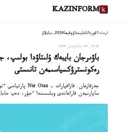
KAZINFORM
ترەند:
اقوردا
تاعايىنداۋ
وقيعا
2026-سايلاۋ
19:28, 09 جەلتوقسان 2020
باۋىرجان بايبەك ۇلىتاۋدا بولىپ،
رەكونسترۋكسياسىمەن تانىستى
جەزقازعان. قازاقپار
ساپارىمەن قاراعاندى وبلىسىندا ءجۇر، دەپ حابارل