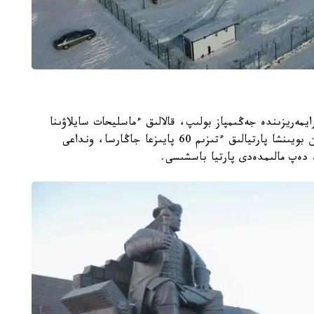
ەريزىندە جەڭىمپاز بولىپ، قالالىق ءماسليحات سايلاۋىنا
ارنالعان پارتيالىق تىزىمگە ەنگەن. جالپى، جەزقازعان بويىنشا پارتيالىق ءتىزىم 60 پايىزعا جاڭارسا، ونداعى