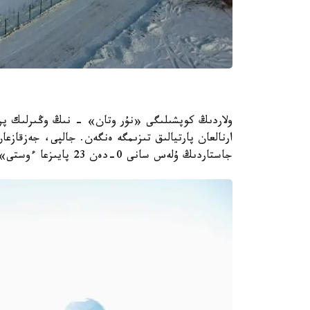
ولاردىڭ كوپشىلىگى «نۇر وتان» - نىڭ وڭىرلىك پرايم
جاستاردىڭ ۇلەس سانى 0-دەن 23 پايىزعا ءوستى» دەپ مالىمدەدى پارتيا باسشىسى.