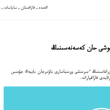
الەمدە
قازاقستان
ساياسات
ت
 جوشى حان كەسەنەسىنىڭ
ات - Nur Otan پارتياسى ءتوراعاسىنىڭ ءبىرىنشى ورىنباسارى باۋىرجان بايبەك جۇمىس
ايدى قازاقپارات.