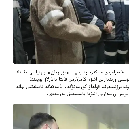
ن- قاتەرلەردى ەسكەرە وتىرىپ، «نۇر وتان» پارتياسى ەڭبەك
ىس ورىندارىن اشۋ، كادرلاردى قايتا دايارلاۋ بويىنشا
 وندىرۋشىلەرگە قولداۋ كورسەتۋگە، باسەكەگە قابىلەتتى جانە
دىرىس ورىندارىن اشۋعا باسىمدىق بەرىلەدى.