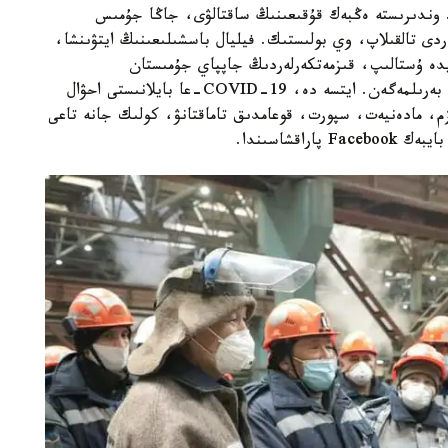
. وندىرىستە ەڭبەك قۇقىعىنىڭ ساقتالۋى، جاڭا جۇمىس
ەردى تالقىلاپ، وي بولىستىك. فيليال باسشىلىعىنىڭ ايتۋىنشا،
يدە ۇستالىپ، قىزمەتكەرلەردىڭ جاپپاي جۇمىستان
بوساتىلۋىنا، جاستار جۇمىسسىزدىعىنىڭ وسۋىنە جول بەرىلمەگەن. ايتسە دە، COVID-19-عا بايلانىستى احۋال
زم، مادەنيەت، سپورت، قوعامدىق تاماقتانۋ، كولىك جانە تاعى
اقشاسىندا.