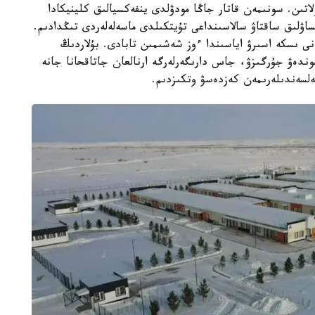
لاتىن. سونىمەن قاتار جاڭا مودۋلدى ينفەكسيالىق كلينيكادا
ساۋلىق ساقتاۋ سالاسىنداعى تۇيتكىلدى ماسەلەلەردى تىڭدادىم.
انى ىسكە اسىرۋ اياسىندا ءوز شەشىمىن تابادى. بۇلاردىڭ
جوندەۋ جۇرگىزۋ، جاس دارىگەرلەرگە ارنالعان جاتاقحانا جانە
ەلسەندىلەرىمەن كەزدەسۋ وتكىزدىم.