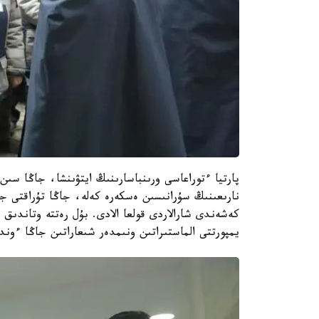
پارتيا ءتوراعاسى ورىنباسارىنىڭ ايتۋىنشا، جاڭا سى
نارىعىنىڭ سۇرانىسىن ەسكەرە كەلە، جاڭا تۇراقتى جۇم
كەشەندى شارالاردى قولعا الادى. بۇل رەتتە وتاندىق
يمپورتتى الماستىراتىن ونىمدەر شىعاراتىن جاڭا ءون