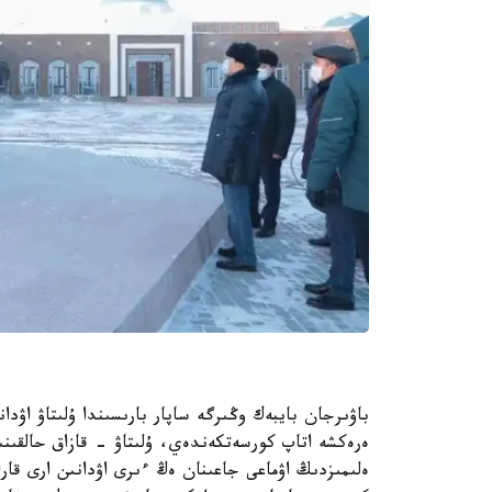
باۋىرجان بايبەك وڭىرگە ساپار بارىسىندا ۇلىتاۋ اۋدان
ەرەكشە اتاپ كورسەتكەندەي، ۇلىتاۋ - قازاق حالقىن