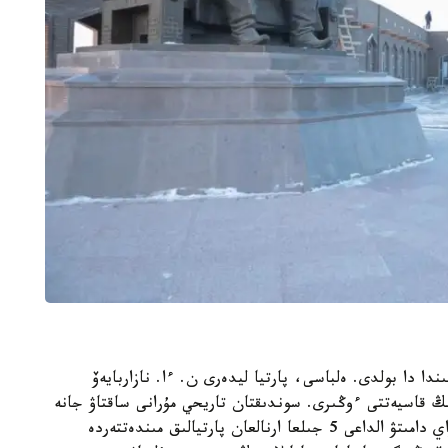
ىندا دا بولدى. ەلباسى، پارتيا ليدەرى ن. ءا. نازاربايەۆ
ىڭ قاسيەتتى ءوڭىرى. سوندىقتان تاريحي مۇرانى ساقتاۋ جانە
ەلىمىزدىڭ اۋماعى جاعىنان ەڭ ءىرى اۋدانىن ارى قاراي دامىتۋ الداعى 5 جىلعا ارنالعان پارتيالىق مىندەتتەردە