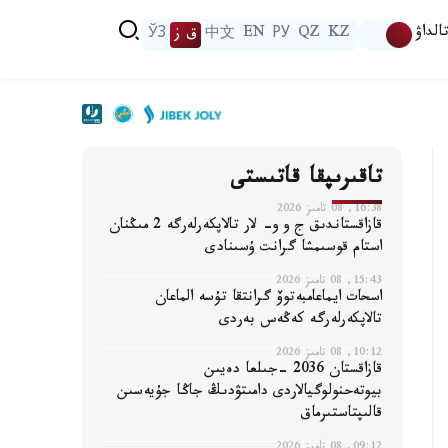
الداۋ
KZ
QZ
РУ
EN
中文
ق ز
ЎЗ
تاقىرىپقا قاتىستى
16:38, 08 تامىز 2026
قازاقستاندىق ج و و- لار تالاپكەرلەرگە 2 مىڭنان
استام قوسىمشا گرانت ۇسىنادى
15:43, 08 تامىز 2026
اسحات ايماعامبەتوۆ گرانتقا تۇسە الماعان
تالاپكەرلەرگە كەڭەس بەردى
10:12, 08 تامىز 2026
قازاقستان 2036 -جىلعا دەيىن
بيوتەحنولوگيالاردى دامىتۋدىڭ جاڭا جۇيەسىن
قالىپتاستىرماق