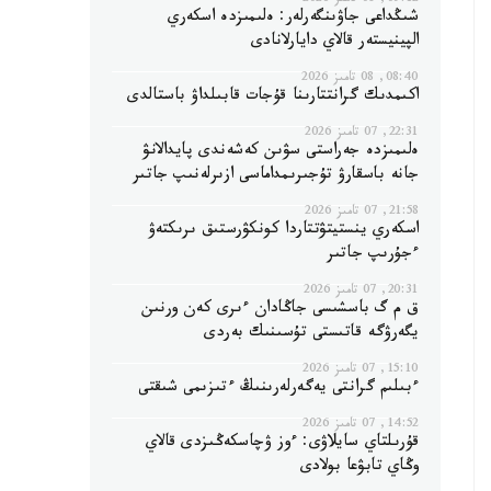
09:12, 08 تامىز 2026
شىڭداعى جاۋىنگەرلەر: ەلىمىزدە اسكەري
الپينيستەر قالاي دايارلانادى
08:40, 08 تامىز 2026
اكىمدىك گرانتتارىنا قۇجات قابىلداۋ باستالدى
22:31, 07 تامىز 2026
ەلىمىزدە جەراستى سۋىن كەشەندى پايدالانۋ
جانە باسقارۋ تۇجىرىمداماسى ازىرلەنىپ جاتىر
21:58, 07 تامىز 2026
اسكەري ينستيتۋتتاردا كونكۋرستىق ىرىكتەۋ
ءجۇرىپ جاتىر
20:31, 07 تامىز 2026
ق م گ باسشىسى جاڭادان ءىرى كەن ورنىن
يگەرۋگە قاتىستى تۇسىنىك بەردى
15:10, 07 تامىز 2026
ءبىلىم گرانتى يەگەرلەرىنىڭ ءتىزىمى شىقتى
14:52, 07 تامىز 2026
قۇرىلتاي سايلاۋى: ءوز ۋچاسكەڭىزدى قالاي
وڭاي تابۋعا بولادى