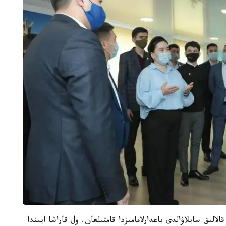
الىق سايلاۋالدى باعدارلامامىزدا قامتىلعان. ول قاراشا ايىندا