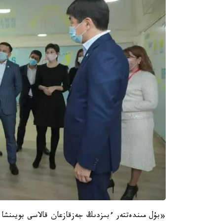
«بۇل مىندەتتەر ءبىزدىڭ جەزقازعان قالاسى بويىنشا قال