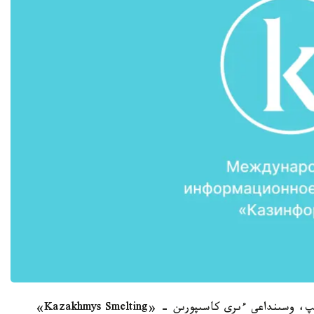
«وڭىرلەرگە ساپار اياسىندا جەزقازعان قالاسىندا بولىپ، وسىنداعى ءىرى كاسىپورىن - «Kazakhmys Smelting»