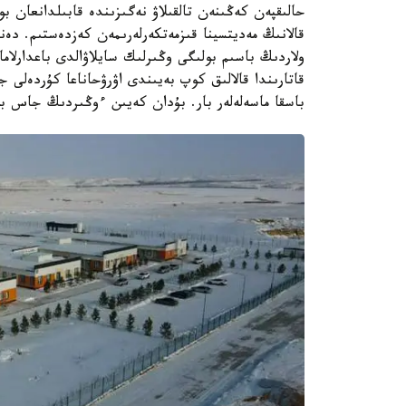
حالىقپەن كەڭىنەن تالقىلاۋ نەگىزىندە قابىلدانعان بو
قالانىڭ مەديتسينا قىزمەتكەرلەرىمەن كەزدەستىم. دەن
ولاردىڭ باسىم بولىگى وڭىرلىك سايلاۋالدى باعدارلام
قاتارىندا قالالىق كوپ بەيىندى اۋرۋحاناعا كۇردەلى 
باسقا ماسەلەلەر بار. بۇدان كەيىن ءوڭىردىڭ جاس ب