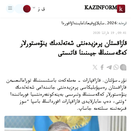
KAZINFORM
ق ز
ترەند:
2026-سايلاۋ
وقيعا
تاعايىنداۋ
اقوردا
09:41, 19 قاراشا 2020
قازاقستان پرەزيدەنتى شەتەلدىك ينۆەستورلار
كەڭەسىنىڭ جيىنىنا قاتىستى
نۇر-سۇلتان. قازاقپارات - مەملەكەت باسشىسىنىڭ توراعالىعىمەن
قازاقستان رەسپۋبليكاسى پرەزيدەنتى جانىنداعى شەتەلدىك
ينۆەستورلار كەڭەسىنىڭ وتىرىسى بەينەكونفەرەنتسيا فورماتىندا
ءوتتى، دەپ حابارلايدى قازاقپارات اقوردانىڭ باسپا ءسوز
قىزمەتىنە سىلتەمە جاساپ.