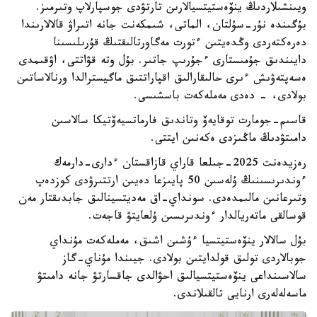
ويىنشىلاردىڭ ينۆەستيتسيالارىن تارتۋدى جوسپارلاپ وتىرمىز.
بۇگىندە نۇر-سۇلتان، الماتى، شىمكەنت جانە اتىراۋ قالالارىندا
دەرەكتەردى وڭدەيتىن ءتورت مەگاورتالىقتىڭ قۇرىلىسىنا
دايىندىق جۇمىستارى ءجۇرىپ جاتىر. بۇل وتە قۋاتتى، اۋقىمدى
ەسەپتەۋىش ءىرى حالىقارالىق اقپاراتتىق ماگيسترالدا ورنالاساتىن
بولادى، - دەدى مەملەكەت باسشىسى.
قاسىم-جومارت توقايەۆ وتاندىق فارماتسيەۆتيكا سالاسىن
دامىتۋدىڭ ماڭىزدى ەكەنىن ايتتى.
رەزيدەنت 2025-جىلعا قاراي قازاقستان ءدارى-دارمەك
ءوندىرىسىنىڭ ۇلەسىن 50 پايىزعا دەيىن ارتتىرۋدى كوزدەپ
وتىرعانىن مالىمدەدى. سونداي-اق مەديتسينالىق جابدىقتار مەن
قوسالقى ماتەريالدار ءوندىرىسىن ۇلعايتۋ قاجەت.
بۇل سالالار ينۆەستيتسيا ءۇشىن اشىق، مەملەكەت مۇنداي
جوبالاردى تولىق قولدايتىن بولادى. جيىندا مۇناي-گاز
سالاسىنداعى ينۆەستيتسيالىق احۋالدى جاقسارتۋ جانە دامىتۋ
ماسەلەلەرى ارنايى تالقىلاندى.