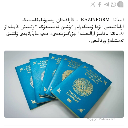
استانا. KAZINFORM - قازاقستان رەسپۋبليكاسىنىڭ
ازاماتتىعىن الۋعا ۇمىتكەرلەر ءۇشىن تەستىلەۋگە ءوتىنىش قابىلداۋ
10-20 -تامىز ارالىعىندا جۇرگىزىلەدى، دەپ حابارلايدى ۇلتتىق
تەستىلەۋ ورتالىعى.
Фото: Polisia.kz