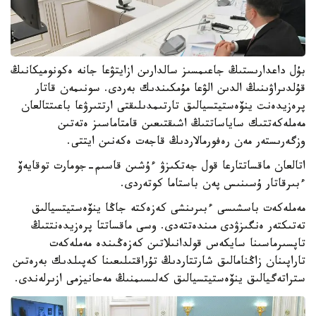
بۇل داعدارىستىڭ جاعىمسىز سالدارىن ازايتۋعا جانە ەكونوميكانىڭ
قۇلدىراۋىنىڭ الدىن الۋعا مۇمكىندىك بەردى. سونىمەن قاتار
پرەزيدەنت ينۆەستيتسيالىق تارتىمدىلىقتى ارتتىرۋعا باعىتتالعان
مەملەكەتتىك ساياساتتىڭ اشىقتىعىن قامتاماسىز ەتەتىن
وزگەرىستەر مەن رەفورمالاردىڭ قاجەت ەكەنىن ايتتى.
اتالعان ماقساتتارعا قول جەتكىزۋ ءۇشىن قاسىم-جومارت توقايەۆ
ءبىرقاتار ۇسىنىس پەن باستاما كوتەردى.
مەملەكەت باسشىسى ءبىرىنشى كەزەكتە جاڭا ينۆەستيتسيالىق
تەتىكتەر ەنگىزۋدى مىندەتتەدى. وسى ماقساتتا پرەزيدەنتتىڭ
تاپسىرماسىنا سايكەس قولدانىلاتىن كەزەڭىندە مەملەكەت
تاراپىنان زاڭنامالىق شارتتاردىڭ تۇراقتىلىعىنا كەپىلدىك بەرەتىن
ستراتەگيالىق ينۆەستيتسيالىق كەلىسىمنىڭ مەحانيزمى ازىرلەندى.