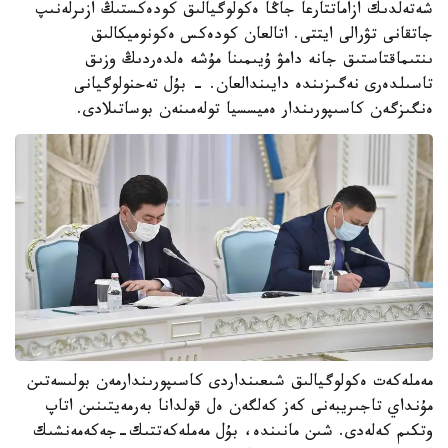
شەتەلدىك ازاماتتارعا جاڭا ەكولوگيالىق كودەكستىڭ ازىرلەنىپ
جاتقانى تۋرالى ايتتى. اتالعان كودەكس ەكونوميكالىق
ىنتىماقتاستىق جانە دامۋ ۇيىمىنا مۇشە ەلدەردىڭ وزىق
تاسىلدەرى نەگىزىندە دايىندالعان. - بۇل تەحنولوگيانى
ەنگىزگەن كاسىپورىندار ەميسسيا تولەمىنەن بوساتىلادى.
مەملەكەت ەكولوگيالىق شىعىنداردى كاسىپورىندارمەن بولىسەتىن
مۇنداي تاجىريبەنى كەز كەلگەن ەل قولدانا بەرمەيتىنىن اتاپ
وتكىم كەلەدى. شىن مانىندە، بۇل مەملەكەتتىك-جەكەمەنشىك