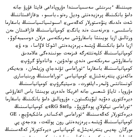
جيىننىڭ ءبىرىنشى سەسسياسىندا ەۋروپاداعى قايتا قۇرۋ جانە
دامۋ بانكىنىڭ پرەزيدەنتى وديل رەنو-باسسو، «قازاقستاننىڭ
شەت ەلدىك ينۆەستورلار كەڭەسى» اسسوتسياتسياسىنىڭ باسقارما
باسشىسى، «ەرنەست ەند يانگ» كومپانياسىنىڭ قازاقستان مەن
ورتالىق ازيا بويىنشا باسقارۋشى سەرىكتەسى ەرلان دوسىمبەكوۆ،
ازيا دامۋ بانكىنىڭ ۆيتسە-پرەزيدەنتى اشوكا لاۆاسا، «ە ۇ»
كومپانياسىنىڭ كليەنتتەرگە قىزمەت جونىندەگى عالامدىق
باسقارۋشى سەرىكتەسى ەندي بولدۋين، «انادولۋ گرۋپ»
كومپانياسىنىڭ باسقارما ءتوراعاسى تۋندجاي وزيلحان، «بەيكەر
ماكەنزي ينتەرنەشنل» كومپانياسى ءتوراعاسىنىڭ ورىنباسارى
كونستانتس ۋلمەر-ايلفورت، «سيتيگرۋپ» كومپانياسىنىڭ
ەۋروپا، تاياۋ شىعىس جانە افريكا ەلدەرى بويىنشا باس اتقارۋشى
ديرەكتورى دەۆيد ليۆينگستون، ەۋروپالىق دامۋ بانكىنىڭ باسقارما
ءتوراعاسى نيكولاي پودگۋزوۆ، «eRG Sarl» كومپانياسىنىڭ
ديرەكتورلار كەڭەسىنىڭ ءتوراعاسى الەكساندر ماشكيەۆيچ، GE
كومپانياسىنىڭ ۆيتسە-پرەزيدەنتى رون پوللەت، «دجەي پي
مورگان چەيس ينتەرنەيشل» كومپانياسى ديرەكتورلار كەڭەسىنىڭ