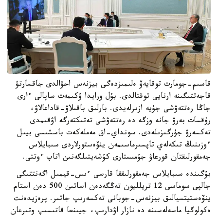
قاسىم-جومارت توقايەۆ ەلىمىزدەگى بيزنەس احۋالدى جاقسارتۋ
قاجەتتىگىنە ارنايى توقتالدى. بۇل ورايدا ۇكىمەت ساپالى ءارى
جاڭا رەتتەۋشى جۇيە ازىرلەيدى. بارلىق باقىلاۋ-قاداعالاۋ،
رۇقسات بەرۋ جانە وزگە دە رەتتەۋشى تەتىكتەرگە اۋقىمدى
تەكسەرۋ جۇرگىزىلەدى. سونداي-اق مەملەكەت باسشىسى بيىل
ءوزىنىڭ تىكەلەي تاپسىرماسىمەن ينۆەستورلاردى سىبايلاس
جەمقورلىقتان قورعاۋ جۇمىستارى كۇشەيتىلگەنىن اتاپ ءوتتى.
بۇگىندە سىبايلاس جەمقورلىققا قارسى ءىس-قيمىل اگەنتتىگى
جالپى سوماسى 12 تريلليون تەڭگەدەن اساتىن 500 دەن استام
ينۆەستيتسيالىق بيزنەس-جوبانى تەكسەرىپ جاتىر. پرەزيدەنت
ەكولوگيا ماسەلەسىنە دە نازار اۋدارىپ، جيىنعا قاتىسىپ وتىرعان