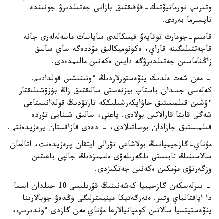
وتىرىپ نورماتيۆتىك-قۇقىقتىق بازانى جەتىلدىرۋ جونىندە
تاپسىرما بەردى.
قاسىم-جومارت توقايەۆ فيسكالدى ساياسات ماسەلەلەرى جانە
قاجەتتىلىگىنە قاراي، ەكونوميكالىق مۇددەگە ساي سالىق
زاڭناماسىن جەتىلدىرۋگە دايىن ەكەنىن مالىمدەدى.
- مەن شەت ەلدىك ينۆەستورلاردىڭ ءوتىنىشىن قولدادىم.
كەلەسى جىلدان باستاپ بيزنەستى سالىقتىق زاڭ بۇزۋشىلىقتار
ءۇشىن قىلمىستىق جاۋاپكەرشىلىككە تارتۋدىڭ قولدانىستاعى
شەگى قايتا قارالاتىن بولادى. ياعني، سالىق شىنايى تۇردە
قىلمىستىق جازادان بوساتىلادى، - دەدى قازاقستان پرەزيدەنتى.
مۇناي-گازحيميانىڭ بولاشاعى تۋرالى ايتقان پرەزيدەنت، اتالعان
سالاسىنىڭ تابىستى ىلگەرىلەۋى ەلىمىزدىڭ جالپى باعىتىن
وزگەرتۋى مۇمكىن ەكەنىن جەتكىزدى.
- بىرلەسكەن گازحيميا كەشەنىنىڭ قۇرىلىسى 10 جىلدان اسسا
دا اياقتالماي وتىر. ەنەرگەتيكا مينيسترلىگى وڭدەۋ جوبالارىنا
ينۆەستيتسيا سالاتىن كومپانيالارعا مۇناي مەن گازدى ءوندىرىپ،