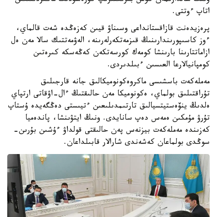
ونىڭ سالدارىمەن كۇش بىرىكتىرىپ كۇرەسۋدىڭ ماڭىزدىلىعىن
اتاپ ءوتتى.
پرەزيدەنت قازاقستانداعى وسىناۋ قيىن كەزەڭدە شەت قالماي،
ءوز كاسىپورىندارىنىڭ قىزمەتكەرلەرىنە، الەۋمەتتىك سالا مەن ەل
ازاماتتارىنا بارىنشا كومەك كورسەتكەن كەڭەسكە كىرەتىن
كومپانيالارعا العىسىن ءبىلدىردى.
مەملەكەت باسشىسى ماكروەكونوميكالىق جانە قارجىلىق
تۇراقتىلىق بولماي، ەكونوميكا مەن حالىقتىڭ ءال-اۋقاتى ارتپاي
ەلدىڭ ينۆەستيتسيالىق تارتىمدىلىعىن ءتيىستى دەڭگەيدە ۇستاپ
تۇرۋ مۇمكىن ەمەس دەپ سانايدى. ونىڭ ايتۋىنشا، پاندەميا
كەزىندە مەملەكەت بيزنەس پەن حالىقتى قولداۋ ءۇشىن بۇرىن-
سوڭدى بولماعان كەشەندى شارالار قابىلداعان.