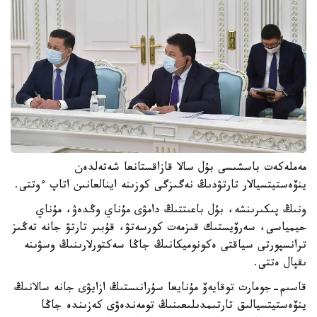
مەملەكەت باسشىسى بۇل سالا قازاقستانعا شەتەلدەن
ينۆەستيتسيالار تارتۋدىڭ نەگىزگى كوزىنە اينالعانىن اتاپ ءوتتى.
ونىڭ پىكىرىنشە، بۇل باعىتتىڭ دامۋى مۇناي وڭدەۋ، مۇناي
حيمياسى، سەرۆيستىك قىزمەت كورسەتۋ، قۇبىر تارتۋ جانە تەڭىز
ترانسپورتى سياقتى ەكونوميكانىڭ جاڭا سەكتورلارىنىڭ وسۋىنە
ىقپال ەتتى.
قاسىم-جومارت توقايەۆ مۇنايعا سۇرانىستىڭ ازايۋى جانە سالانىڭ
ينۆەستيتسيالىق تارتىمدىلىعىنىڭ تومەندەۋى كەزىندە جاڭا