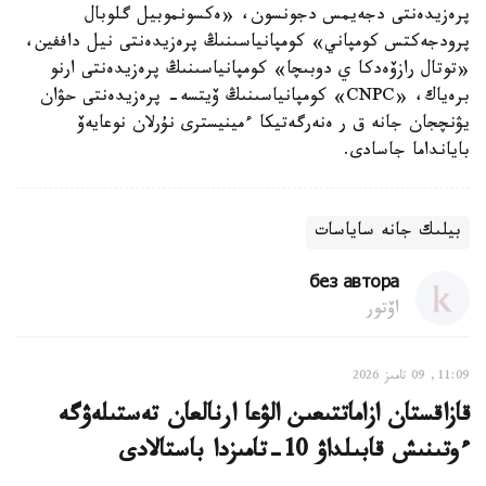
پرەزيدەنتى دجەيمس دجونسون، «ەكسونموبيل گلوبال
پرودجەكتس كومپاني» كومپانياسىنىڭ پرەزيدەنتى نيل داففين،
«توتال رازۆەدكا ي دوبىچا» كومپانياسىنىڭ پرەزيدەنتى ارنو
برەياك، «CNPC» كومپانياسىنىڭ ۆيتسە- پرەزيدەنتى حۋان
يۋنچجان جانە ق ر ەنەرگەتيكا ءمينيسترى نۇرلان نوعايەۆ
بايانداما جاسادى.
بيلىك جانە ساياسات
без автора
اۆتور
11:09, 09 تامىز 2026
قازاقستان ازاماتتىعىن الۋعا ارنالعان تەستىلەۋگە
ءوتىنىش قابىلداۋ 10-تامىزدا باستالادى