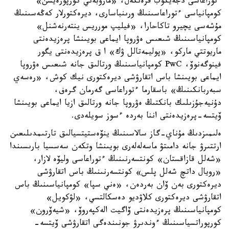
ءتوراعاسى دجەيكوب فرەنكەل، «مارۋبەني كورپورەيشن»
كومپانياسى ءتوراعاسىنىڭ ورىنباسارى، ديرەكتورلار كەڭەسىنىڭ
مۇشەسى يچيرو تاكاحارا، «فيليپ مورريس ينتەرنەشنل»
كومپانياسىنىڭ شىعىس ەۋروپا ايماعى بويىنشا پرەزيدەنتى
ماريوتتي ماركو، «پوليمەتالل ۋك» ا ق پرەزيدەنتى يگور
فينوگەنوۆ، PwC كومپانياسىنىڭ ورتالىق جانە شىعىس ەۋروپا
ايماعى بويىنشا باس اتقارۋشى ديرەكتورى نيك كوش، «رەسەي
سبەربانكىنىڭ» باسقارما ءتوراعاسى گەرمان گرەف،
دۇنيەجۇزىلىك بانكتىڭ ەۋروپا جانە ورتالىق ازيا ايماعى بويىنشا
ۆيتسە-پرەزيدەنتى اننا بەردە ءسوز سويلەدى.
ەلىمىزدىڭ مۇناي-گاز سالاسىنىڭ ينۆەستيتسيالىق تارتىمدىلىعىن
ارتتىرۋ جانە دامىتۋ ماسەلەلەرى بويىنشا وتكەن سەسسيا بارىسىندا
«شەلل قازاقستان» كونتسەرنىنىڭ ءتوراعاسى وليۆە لازار،
«رويال داتچ شەلل پلس» كونتسەرنىنىڭ باس اتقارۋشى
ديرەكتورى بەن ۆان بەردەن، «ەني سپا» كومپانياسىنىڭ باس
اتقارۋشى ديرەكتورى كلاۋديو دەسكالتسي، «لۋكويل»
كومپانياسىنىڭ پرەزيدەنتى ۆاگيت الەكپەروۆ، «شيەۆرون»
كورپوراتسياسىنىڭ ءوندىرۋ جونىندەگى اتقارۋشى ۆيتسە-