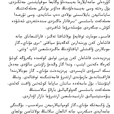
كۇردەلى جاعدايلارعا بەيىمدەلۋ وڭايعا سوقپايتىنىن جەتكىزدى.
بۇل رەتتە وسى بەيىمدەلۋدىڭ ەداۋىر بولىگى مەملەكەتتىك
ساياساتپەن بايلانىستى بولادى دەپ سانايدى. وسى تۇرعىدا
مەملەكەت باسشىسى ءبىرقاتار ماڭىزدى مىندەتتەردى شەشۋدە
كۇش-جىگەردى جۇمىلدىرۋعا شاقىردى.
قاسىم-جومارت توقايەۆ بولاشاقتا تەڭىز، قاراشىعاناق جانە
قاشاعان كەن ورىندارىن كەڭەيتۋ سياقتى ءىرى مۇناي-گاز
جوبالارىن ۋاقىتىلى اياقتاۋدىڭ ماڭىزدىلىعىن اتاپ ءوتتى.
پرەزيدەنت قاشاعان كەن ورنىن تولىق كولەمدە يگەرۋگە كوشۋ
كەرەك ەكەنىن ايتىپ، وندا گاز وڭدەۋ زاۋىتىن سالۋدى جەدەل
ىسكە اسىرۋدى تاپسىردى. پرەزيدەنت مۇناي- گاز جوبالارىندا
قازاقستاندىق مازمۇندى ارتتىرۋ قاجەتتىگىنە توقتالدى. ونىڭ
ايتۋىنشا، بۇل ماسەلەدە ساننان ساپاعا كوشەتىن ۋاقىت كەلدى.
مەملەكەت باسشىسى گەولوگيالىق بارلاۋ سالاسىنىڭ
ينۆەستيتسيالىق تارتىمدىلىعىن ارتتىرۋعا نازار اۋداردى.
ول ۇكىمەتكە مۇناي-گاز كومپانيالارىمەن بىرلەسىپ، بۇگىنگى
جاعدايدى ەسكەرىپ جانە اتالعان سالانىڭ بولاشاعىن بولجاي