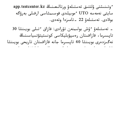
ءوتىنىشتى ۇلتتىق تەستىلەۋ ورتالىعىنىڭ app.testcenter.kz
سايتى نەمەسە UTO ءموبيلدى قوسىمشاسى ارقىلى بەرۋگە
بولادى. تەستىلەۋ 22 -تامىزدا وتەدى.
- تەستىلەۋ ءۇش بولىمنەن تۇرادى: قازاق ءتىلى بويىنشا 30
تاپسىرما، قازاقستان رەسپۋبليكاسى كونستيتۋتسياسىنىڭ
نەگىزدەرى بويىنشا 40 تاپسىرما جانە قازاقستان تاريحى بويىنشا
30 تاپسىرما بەرىلەدى،-دەلىنگەن ورتالىق حابارلاماسىندا.
قازاق ءتىلى بويىنشا تەست قازاق تىلىندە وتكىزىلەدى جانە
شەكتى بالل - 15. كونستيتۋتسيا نەگىزدەرى بويىنشا تەست
قازاق نەمەسە ورىس تىلىندە تاپسىرىلادى، شەكتى بالل - 20.
قازاقستان تاريحىنان دا قازاق نەمەسە ورىس تىلىندە تەست
تاپسىرۋعا بولادى، بۇل بولىمدەگى شەكتى بالل - 15.
جالپى تەستىلەۋدە ەڭ جوعارى ناتيجە - 100 بالل. ازاماتتىق
الۋعا ۇمىتكەر كەمىندە 50 بالل جيناۋى ءتيىس.
تەستىلەۋگە 2 ساعات 10 مينۋت بەرىلەدى. مۇگەدەكتىگى بار
ادامدارعا قوسىمشا 30 مينۋت قاراستىرىلعان.