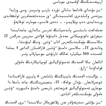
ارىپتەستىكتىڭ اۋقىمدى جوباسى.
ءبىز مۇنداي قادامعا سانالى تۇردە بارىپ وتىرمىز. وسى ورايدا
بيزنەس وكىلدەرى كەلىسىمدەگى ءوز مىندەتتەمەلەرىن تولىققاندى
ورىندايدى دەپ ويلايمىز، - دەدى قاسىم-جومارت توقايەۆ.
مەملەكەت باسشىسى پاندەميانىڭ تەرىس سالدارى جاعدايىندا
سيفرلىق ەكونوميكانى جەدەل دامىتۋعا قۋاتتى سەرپىن بەرگەن IT
سالاسىنىڭ مۇمكىندىكتەرىن اتاپ ءوتتى. ونىڭ ايتۋىنشا،
وتاندىق IT- سالاسىن دامىتۋ ءۇشىن قازاقستان الداعى 5 جىلدا
كەمىندە 500 ميلليارد تەڭگە تارتۋدى جوسپارلاپ وتىر.
اتالعان سالا الەمدىك تەحنولوگيالىق كومپانيالاردىڭ ەلەۋلى
قولداۋىنا ءزارۋ.
- بۇگىندە الەمدىك ماينينگتىڭ شامامەن 6 پايىزى قازاقستاندا
شوعىرلانعان. بۇدان بولەك، IT، ينجينيرينگتىك جانە باسقا دا
جوعارى تەحنولوگيالىق قىزمەتتەر نارىعىن دامىتۋ ەكسپورت ءۇشىن
ەلەۋلى مۇمكىندىكتەر اشادى.
ءبىز بۇلتتى ەسەپتەۋلەر مەن پلاتفورمالار سالاسىندا ءىرى الەمدىك