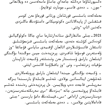
ەكسپورتتاۋعا ەرەكشە جاعداي جاساۋ ماسەلەسىن دە ويلانعانى
ءجون، - دەدى قاسىم-جومارت توقايەۆ.
مەملەكەت باسشىسى قورشاعان ورتانى قورعاۋ مەن كومىر
قىشقىلىن از پايدالاناتىن ەكونوميكانى دامىتۋدىڭ ماڭىزدى
ەكەنىن اتاپ ءوتتى.
2021-جىلى حالىقارالىق ستاندارتتارعا ساي جاڭا ەكولوگيالىق
كودەكس كۇشىنە ەنەدى. مەملەكەت باسشىسى قىزىعۋشىلىق
تانىتقان قاتىسۋشىلاردى اتالعان اۋقىمدى ساياسي قۇجاتقا ءوز
ۇلەستەرىن قوسۋعا شاقىردى. پرەزيدەنت جيىن سوڭىندا بۇگىنگى
ايتىلعان بارلىق ۇسىنىستار مەن وتىنىشتەر ۇكىمەت تاراپىنان
مۇقيات زەرتتەلىپ، ونى ءوز باقىلاۋىنا الاتىنىن ايتتى.
- ۇكىمەت بۇگىنگى جيىندا ايتىلعان بارلىق پروبلەمالاردى
شەشۋمەن اينالىساتىن بولادى. شەشىم قابىلداۋ بارىسىندا بىزگە
سەرپىلىس قاجەت دەپ ويلايمىن. ەل پرەزيدەنتى رەتىندە شەشىم
قابىلداۋ پروتسەسىن جانە ءبىزدىڭ ءىرى سەرىكتەستەرىمىزبەن،
دوستارىمىزبەن اراداعى ءىس-قيمىلدىڭ دامۋ بارىسىن ءجىتى
قاداعالايتىن بولامىن، - دەدى مەملەكەت باسشىسى.