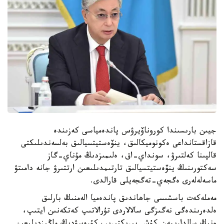
جيىن بارىسىندا كوروناۆيرۋس پاندەمياسى كەزىندە
قازاقستانداعى ەكونوميكالىق، ينۆەستيتسيالىق بەلسەندىلىكتى
قالپىنا كەلتىرۋ، سونداي-اق، ەلىمىزدىڭ مۇناي-گاز
سەكتورىنىڭ ينۆەستيتسيالىق تارتىمدىلىعىن ارتتىرۋ جانە دامىتۋ
ماسەلەلەرى ەگجەي-تەگجەيلى قارالدى.
مەملەكەت باسشىسى جاھاندىق پاندەميا الەمنىڭ بارلىق
ەلدەرىندەگى نەگىزگى سالالاردى تۇرالاتىپ كەتكەنىن ايتىپ،