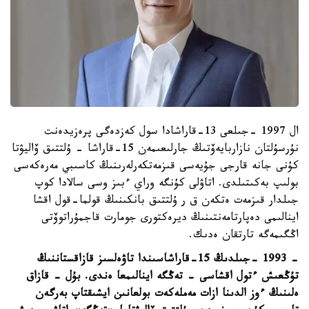
ال 1997 -جىلعى 13-قاراشادا سول كەزدەگى پرەزيدەنت
نۇرسۇلتان نازاربايەۆتىڭ جارلىعىمەن 15-قاراشا - ۇلتتىق ۆاليۋتا
كۇنى جانە قارجى جۇيەسى قىزمەتكەرلەرىنىڭ كاسىبي مەرەكەسى
بولىپ بەكىتىلدى. اتاۋلى كۇنگە وراي ءبىز وسى سالادا كوپ
جىلدار قىزمەت ەتكەن ق ر ۇلتتىق بانكىنىڭ قولما-قول اقشا
اينالىمى دەپارتامەنتىنىڭ ديرەكتورى جومارت قاجمۇراتوۆتى
اڭگىمەگە تارتقان ەدىك.
- 1993 -جىلدىڭ 15-قاراشاسىندا تاۋەلسىز قازاقستاننىڭ
تۇڭعىش ءتول اقشاسى - تەڭگە اينالىمعا ەندى. بۇل - قازاق
ەلىنىڭ ءوز الدىنا ازات مەملەكەت بولعانىن ايشىقتاپ بەرگەن