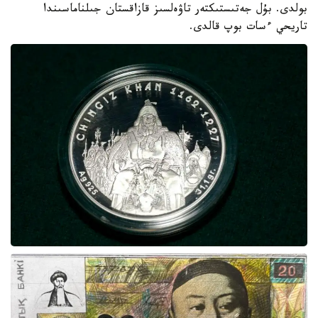
بولدى. بۇل جەتىستىكتەر تاۋەلسىز قازاقستان جىلناماسىندا
تاريحي ءسات بوپ قالدى.