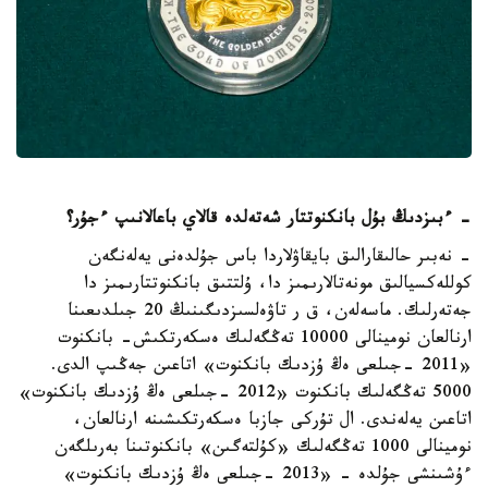
- ءبىزدىڭ بۇل بانكنوتتار شەتەلدە قالاي باعالانىپ ءجۇر؟
- نەبىر حالىقارالىق بايقاۋلاردا باس جۇلدەنى يەلەنگەن
كوللەكسيالىق مونەتالارىمىز دا، ۇلتتىق بانكنوتتارىمىز دا
جەتەرلىك. ماسەلەن، ق ر تاۋەلسىزدىگىنىڭ 20 جىلدىعىنا
ارنالعان نومينالى 10000 تەڭگەلىك ەسكەرتكىش- بانكنوت
«2011 -جىلعى ەڭ ۇزدىك بانكنوت» اتاعىن جەڭىپ الدى.
5000 تەڭگەلىك بانكنوت «2012 -جىلعى ەڭ ۇزدىك بانكنوت»
اتاعىن يەلەندى. ال تۇركى جازبا ەسكەرتكىشىنە ارنالعان،
نومينالى 1000 تەڭگەلىك «كۇلتەگىن» بانكنوتىنا بەرىلگەن
ءۇشىنشى جۇلدە - «2013 -جىلعى ەڭ ۇزدىك بانكنوت»