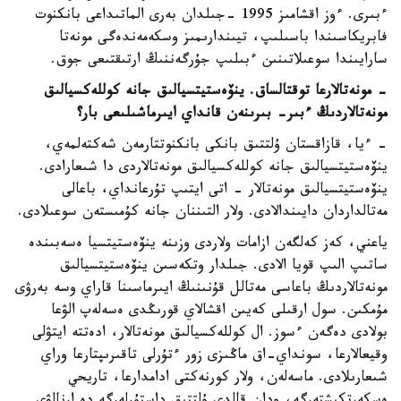
ءبىرى. ءوز اقشامىز 1995 -جىلدان بەرى الماتىداعى بانكنوت
فابريكاسىندا باسىلىپ، تيىندارىمىز وسكەمەندەگى مونەتا
سارايىندا سوعىلاتىنىن ءبىلىپ جۇرگەننىڭ ارتىقتىعى جوق.
- مونەتالارعا توقتالساق. ينۆەستيتسيالىق جانە كوللەكسيالىق
مونەتالاردىڭ ءبىر- بىرىنەن قانداي ايىرماشىلىعى بار؟
- ءيا، قازاقستان ۇلتتىق بانكى بانكنوتتارمەن شەكتەلمەي،
ينۆەستيتسيالىق جانە كوللەكسيالىق مونەتالاردى دا شىعارادى.
ينۆەستيتسيالىق مونەتالار - اتى ايتىپ تۇرعانداي، باعالى
مەتالداردان دايىندالادى. ولار التىننان جانە كۇمىستەن سوعىلادى.
ياعني، كەز كەلگەن ازامات ولاردى وزىنە ينۆەستيتسيا ەسەبىندە
ساتىپ الىپ قويا الادى. جىلدار وتكەسىن ينۆەستيتسيالىق
مونەتالاردىڭ باعاسى مەتالل قۇنىنىڭ ايىرماسىنا قاراي وسە بەرۋى
مۇمكىن. سول ارقىلى كەيىن اقشالاي قورىڭدى ەسەلەپ الۋعا
بولادى دەگەن ءسوز. ال كوللەكسيالىق مونەتالار، ادەتتە ايتۋلى
وقيعالارعا، سونداي-اق ماڭىزى زور ءتۇرلى تاقىرىپتارعا وراي
شىعارىلادى. ماسەلەن، ولار كورنەكتى ادامدارعا، تاريحي