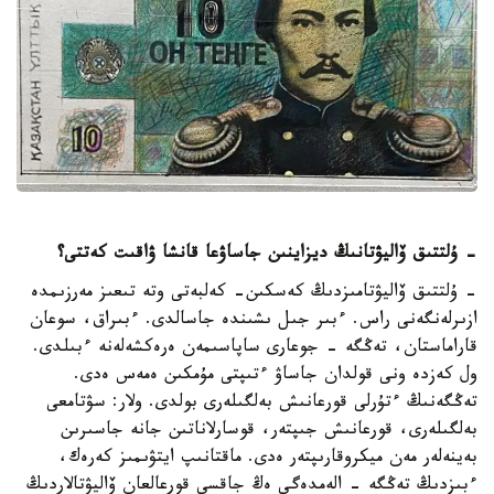
- ۇلتتىق ۆاليۋتانىڭ ديزاينىن جاساۋعا قانشا ۋاقىت كەتتى؟
- ۇلتتىق ۆاليۋتامىزدىڭ كەسكىن- كەلبەتى وتە تىعىز مەرزىمدە
ازىرلەنگەنى راس. ءبىر جىل ىشىندە جاسالدى. ءبىراق، سوعان
قاراماستان، تەڭگە - جوعارى ساپاسىمەن ەرەكشەلەنە ءبىلدى.
ول كەزدە ونى قولدان جاساۋ ءتىپتى مۇمكىن ەمەس ەدى.
تەڭگەنىڭ ءتۇرلى قورعانىش بەلگىلەرى بولدى. ولار: سۋتامعى
بەلگىلەرى، قورعانىش جىپتەر، قوسارلاناتىن جانە جاسىرىن
بەينەلەر مەن ميكروقارىپتەر ەدى. ماقتانىپ ايتۋىمىز كەرەك،
ءبىزدىڭ تەڭگە - الەمدەگى ەڭ جاقسى قورعالعان ۆاليۋتالاردىڭ