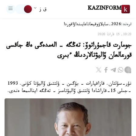
KAZINFORM
ق ز
ترەند:
2026-سايلاۋ
وقيعا
تاعايىنداۋ
اقوردا
10:23, 15 قاراشا 2020
جومارت قاجمۇراتوۆ: تەڭگە - الەمدەگى ەڭ جاقسى
قورعالعان ۆاليۋتالاردىڭ ءبىرى
نۇر-سۇلتان. قازاقپارات - بۇگىن - ۇلتتىق ۆاليۋتا كۇنى. 1993
-جىلى 15-قاراشادا ۇلتتىق ۆاليۋتامىز - تەڭگە اينالىمعا ەندى.