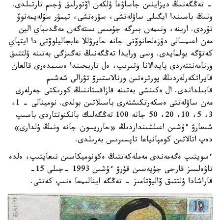
- تەڭگەنىڭ ديزاينىن جاساۋعا ۇلكەن اۆتورلىق ۇجىم تارتىلدى.
ونىڭ باسىندا ايگىلى ساۋلەتشى، سۋرەتشى، تيمۋر سۇلەيمەنوۆ
تۇردى. ارينە، ونىمەن بىرگە جۇمىس ىستەگەن مەڭدىباي الين
مەن اعىمسالى دۇزەلحانوۆتى جانە حايرۋللا عابجاليلوۆتى دا ايتپاي
كەتۋگە بولمايدى. وسى ورايدا تەڭگەنىڭ نەگىزگى بەتىنە ۇلتتىق
ورنامەنتتەردى پايدالانا وتىرىپ، ەل تاريحىندا ەسىمدەرى قالعان
قايراتكەرلەردىڭ پورترەتىن ورنالاستىرۋ تۋرالى شەشىم
قابىلداندى. ال ەكىنشى بەتىنە قازاقستاننىڭ كورىكتى جەرلەرى
مەن ساۋلەتتى ەسكەرتكىشتەرى باسىلاتىن بولدى. نومينالى - 1،
3، 5، 10، 20، 50 جانە 100 تەڭگەلىك بانكنوتتاردى باسىپ
شىعارۋ ءۇشىن اعىلشىنداردىڭ «حارريسون جانە ونىڭ ۇلدارى»
دەپ اتالاتىن كومپانياعا تاپسىرىس بەرىلدى.
ءسويتىپ ەگەمەندى مەملەكەتتىڭ ەكونوميكاسىن نىعايتىپ، ەلدە
تاۋەلسىز قارجى جۇيەسىن قۇرۋ ءۇشىن 1993 -جىلى 15-
قاراشادا ۇلتتىق ۆاليۋتامىز - تەڭگە اينالىمعا ەنىپ كەتتى.