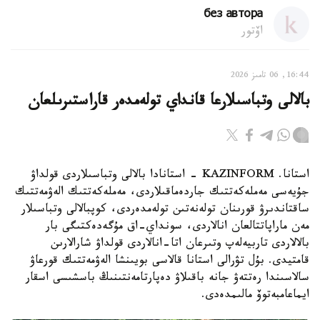
без автора
اۆتور
16:44, 06 تامىز 2026
بالالى وتباسىلارعا قانداي تولەمدەر قاراستىرىلعان
استانا. KAZINFORM - استانادا بالالى وتباسىلاردى قولداۋ
جۇيەسى مەملەكەتتىك جاردەماقىلاردى، مەملەكەتتىك الەۋمەتتىك
ساقتاندىرۋ قورىنان تولەنەتىن تولەمدەردى، كوپبالالى وتباسىلار
مەن ماراپاتتالعان انالاردى، سونداي-اق مۇگەدەكتىگى بار
بالالاردى تاربيەلەپ وتىرعان اتا-انالاردى قولداۋ شارالارىن
قامتيدى. بۇل تۋرالى استانا قالاسى بويىنشا الەۋمەتتىك قورعاۋ
سالاسىندا رەتتەۋ جانە باقىلاۋ دەپارتامەنتىنىڭ باسشىسى اسقار
ايماعامبەتوۆ مالىمدەدى.