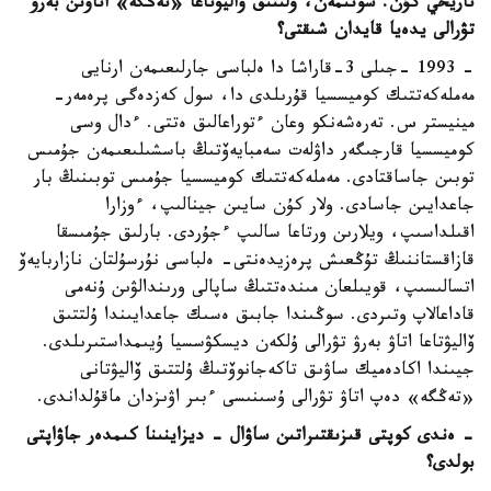
تاريحي كۇن. سونىمەن، ۇلتتىق ۆاليۋتاعا «تەڭگە» اتاۋىن بەرۋ
تۋرالى يدەيا قايدان شىقتى؟
- 1993 -جىلى 3-قاراشا دا ەلباسى جارلىعىمەن ارنايى
مەملەكەتتىك كوميسسيا قۇرىلدى دا، سول كەزدەگى پرەمەر-
مينيستر س. تەرەشەنكو وعان ءتوراعالىق ەتتى. ءدال وسى
كوميسسيا قارجىگەر داۋلەت سەمبايەۆتىڭ باسشىلىعىمەن جۇمىس
توبىن جاساقتادى. مەملەكەتتىك كوميسسيا جۇمىس توبىنىڭ بار
جاعدايىن جاسادى. ولار كۇن سايىن جينالىپ، ءوزارا
اقىلداسىپ، ويلارىن ورتاعا سالىپ ءجۇردى. بارلىق جۇمىسقا
قازاقستاننىڭ تۇڭعىش پرەزيدەنتى- ەلباسى نۇرسۇلتان نازاربايەۆ
اتسالىسىپ، قويىلعان مىندەتتىڭ ساپالى ورىندالۋىن ۇنەمى
قاداعالاپ وتىردى. سوڭىندا جابىق ەسىك جاعدايىندا ۇلتتىق
ۆاليۋتاعا اتاۋ بەرۋ تۋرالى ۇلكەن ديسكۋسسيا ۇيىمداستىرىلدى.
جيىندا اكادەميك ساۋىق تاكەجانوۆتىڭ ۇلتتىق ۆاليۋتانى
«تەڭگە» دەپ اتاۋ تۋرالى ۇسىنىسى ءبىر اۋىزدان ماقۇلداندى.
- ەندى كوپتى قىزىقتىراتىن ساۋال - ديزاينىنا كىمدەر جاۋاپتى
بولدى؟