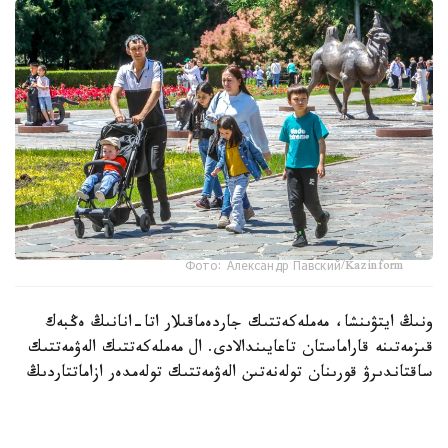
Фото: Александр Павский/Kazinform
ونىڭ ايتۋىنشا، مەملەكەتتىك جاردەماقىلار اتا-انانىڭ ەڭبەك
قىزمەتىنە قاراماستان تاعايىندالادى. ال مەملەكەتتىك الەۋمەتتىك
ساقتاندىرۋ قورىنان تولەنەتىن الەۋمەتتىك تولەمدەر ازاماتتاردىڭ
جوعالتقان تابىسىنىڭ ءبىر بولىگىن وتەۋگە باعىتتالعان.
- ءبىرىنشى، ەكىنشى جانە ءۇشىنشى بالا دۇنيەگە كەلگەن