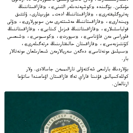
ەسكەرتكىشتەرگە، ودان قالدى ۇلتتىق داستۇرلەرگە دە ارنالۋى
مۇمكىن. بۇگىندە «كوشپەندىلەر التىنى»، «قازاقستاننىڭ
پەتروگليفتەرى»، «قازاقستاننىڭ ادەت- عۇرىپتارى، ۇلتتىق
ويىندارى»، «قازاقستاننىڭ مەشىتتەرى مەن سوبورلارى»، «ۇلى
قولباسشىلار»، «قازاقستاننىڭ قىزىل كىتابى»، «قازاقستاننىڭ
فلوراسى مەن فاۋناسى»، «سپورت»، «كوسموس»، «شىعىس
كۇنتىزبەسى»، «قازاقستان حالىقتارىنىڭ ەرتەگىلەرى»،
«سىيلىق مونەتاسى» دەگەن سەريالارمەن شىعارىلعان مونەتالار
بار.
بۇلاردىڭ بارلىعى شەكتەۋلى تارالىممەن جاسالادى. ولار
كوللەكسيالىق قۇنىنا قاراي تەك قازاقستان اۋماعىندا ساتۋعا
ارنالعان.