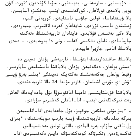
- دۇيسەنبى، سارسەنبى، بەيسەنبى، جۇما كۇندەرى ءتورت كۇن
بويى بالامدى قورلاعان. كورگەنىمدى ايتىپ جەتكىزە المايمىن.
بالا ۇيىقتاماسا، قولىن جاۋىپ تاستايدى. كورپەنى الىپ،
ۇستىنەن باسىپ تۇرادى. شايقاعان كەزدە لاقتىرىپ جىبەرەدى.
بالا ەكى بەتىمەن قۇلايدى. قايتادان تاربيەشىنىڭ ەتەگىنە
جارماسادى. تاماق ىشكىسى كەلسە، ونى دا بەرمەيدى، - دەدى
بالانىڭ اناسى جازيرا عابيدەن.
بالانىڭ جاقىندارىنىڭ ايتۋىنشا، تاربيەشى بۇعان دەيىن دە
ءىستى بولعان. دەگەنمەن بۇدان بالاباقشا باسشىلىعى حابارسىز.
وقيعا بولعان جەكەمەنشىك مەكتەپكە دەيىنگى ءبىلىم بەرۋ ۇيىمى
ءۇش اي بۇرىن اشىلعان. قازىر مۇندا 24 بالا تاربيەلەنەدى.
بالاباقشا قۇرىلتايشىسى ناعيما امانقوسوۆا بۇل جاعدايدىڭ العاش
رەت تىركەلگەنىن ايتىپ، اتا-انادان كەشىرىم سۇرادى.
- ءبىز مۇنى بىلگەن جوقپىز. بۇل جاعدايدى اتا-اناسىمەن
بىرگە بىلدىك. تاربيەشىنىڭ ۇيىنە بارىپ سويلەستىك، ءبىراق
ول ناقتى جاۋاپ بەرە المادى. بالانى تولىق مەديتسينالىق
تەكسەرۋدەن وتكىزۋگە كومەكتەسۋگە دايىن ەكەنىمىزدى اتا-