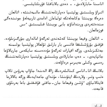
اناسىنا حابارلادىق، - دەدى بالاباقشا قۇرىلتايشىسى.
اتىراۋ وبلىستىق پوليتسيا دەپارتامەنتىنىڭ مالىمەتىنشە، اتالعان
دەرەك بويىنشا «كامەلەتكە تولماعان ادامدى تاربيەلەۋ جونىندەگى
مىندەتتەردى ورىنداماۋ» بابى بويىنشا قىلمىستىق ءىس
قوزعالعان.
- اتالعان وقيعا بويىنشا كەشەندى تەرگەۋ امالدارى جۇرگىزىلۋدە.
قۇقىق بۇزۋشىلىققا قاتىسى بار بارلىق تۇلعالار پوليتسيا بولىمىنە
جەتكىزىلدى. وزگە اقپارات تەرگەۋ مۇددەسىنە سايكەس جاريالاۋعا
جاتپايدى، - دەپ حابارلادى وبلىستىق پوليتسيا دەپارتامەنتىنىڭ
رەسمي وكىلى مەيىرىم ەرداۋلەت.
بالانىڭ اتا-اناسى كىنالىلەردىڭ زاڭ الدىندا جاۋاپ بەرۋىن تالاپ
ەتىپ وتىر. ولاردىڭ ايتۋىنشا، مۇنداي جاعدايدىڭ وزگە بالالارعا
قايتالانباۋى ءۇشىن وقيعاعا جان-جاقتى قۇقىقتىق باعا بەرىلۋى
قاجەت.