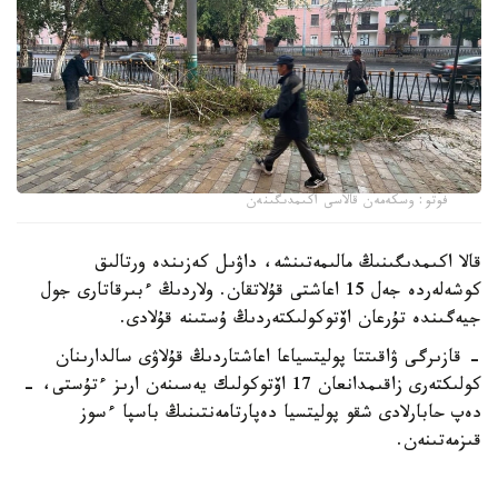
فوتو: وسكەمەن قالاسى اكىمدىگىنەن
قالا اكىمدىگىنىڭ مالىمەتىنشە، داۋىل كەزىندە ورتالىق
كوشەلەردە جەل 15 اعاشتى قۇلاتقان. ولاردىڭ ءبىرقاتارى جول
جيەگىندە تۇرعان اۆتوكولىكتەردىڭ ۇستىنە قۇلادى.
- قازىرگى ۋاقىتتا پوليتسياعا اعاشتاردىڭ قۇلاۋى سالدارىنان
كولىكتەرى زاقىمدانعان 17 اۆتوكولىك يەسىنەن ارىز ءتۇستى، -
دەپ حابارلادى شقو پوليتسيا دەپارتامەنتىنىڭ باسپا ءسوز
قىزمەتىنەن.
پوليتسياعا ءالى بارلىق زارداپ شەككەن كولىك يەلەرى جۇگىنىپ