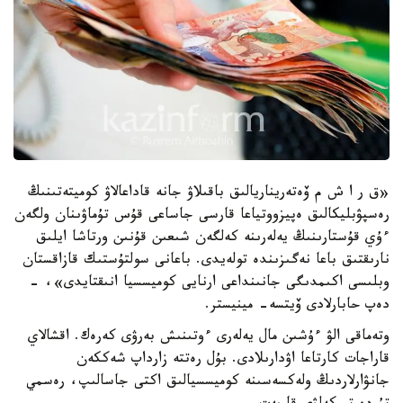
«ق ر ا ش م ۆەتەريناريالىق باقىلاۋ جانە قاداعالاۋ كوميتەتىنىڭ
رەسپۋبليكالىق ەپيزووتياعا قارسى جاساعى قۇس تۇماۋىنان ولگەن
ءۇي قۇستارىنىڭ يەلەرىنە كەلگەن شىعىن قۇنىن ورتاشا ايلىق
نارىقتىق باعا نەگىزىندە تولەيدى. باعانى سولتۇستىك قازاقستان
وبلىسى اكىمدىگى جانىنداعى ارنايى كوميسسيا انىقتايدى»، -
دەپ حابارلادى ۆيتسە- مينيستر.
وتەماقى الۋ ءۇشىن مال يەلەرى ءوتىنىش بەرۋى كەرەك. اقشالاي
قاراجات كارتاعا اۋدارىلادى. بۇل رەتتە زارداپ شەككەن
جانۋارلاردىڭ ولەكسەسىنە كوميسسيالىق اكتى جاسالىپ، رەسمي