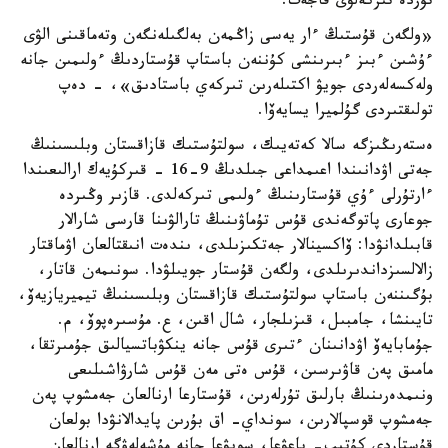
تۇردە تىركەلۋى قاجەت.
«ولگەن قۇستىڭ ءار يەسى زاڭمەن بەلگىلەنگەن وتەماقىنى الۋى
ءۇشىن ءبىز ءبىرىنشى كۇننەن باستاپ قۇستاردىڭ ءولىمىن جانە
ولەكسەلەردى جويۋ اكتىلەرىن تىركەي باستادىق»، - دەپ
تولىقتىردى گۇلميرا يسايەۆا.
ەستەرىڭىزگە سالا كەتەيىك، سولتۇستىك قازاقستان وبلىسىنىڭ
جەتى اۋدانىندا اعىمداعى جىلدىڭ 9-16 - قىركۇيەك ارالىعىندا
ءارتۇرلى ءۇي قۇستارىنىڭ ءولىمى تىركەلدى. قازىر وڭىردە
جوعارى پاتوگەندى قۇس تۇماۋىنىڭ تارالۋىنا قارسى شارالار
قابىلدانۋدا: ۆاكسينالار جەتكىزىلدى، ىندەت انىقتالعان اۋماقتار
زالالسىزداندىرىلدى، ولگەن قۇستار جويىلۋدا. سونىمەن قاتار،
بۇگىننەن باستاپ سولتۇستىك قازاقستان وبلىسىنىڭ تيميريازيەۆ،
تايىنشا، جامبىل، قىزىلجار، شال اقىن، ع. مۇسىرەپوۆ، م.
جۇمابايەۆ اۋدانىنان ءتىرى قۇس جانە ينكۋباتسيالىق جۇمىرتقا،
مامىق پەن قاۋىرسىن، قۇس ەتى مەن قۇس شارۋاشىلىعى
ونىمدەرىنىڭ بارلىق تۇرلەرىن، قۇستارعا ارنالعان جەمشوپ پەن
جەمشوپ قوسپالارىن، سونداي- اق بۇرىن پايدالانۋدا بولعان
قۇستاردى كۇتىپ- باعۋعا، سويۋعا جانە مۇشەلەۋگە ارنالعان