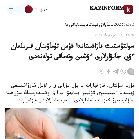
KAZINFORM
ق ز
ترەند:
2026-سايلاۋ
وقيعا
تاعايىنداۋ
اقوردا
16:50, 17 قىركۇيەك 2020
سولتۇستىك قازاقستاندا قۇس تۇماۋىنان قىرىلعان
ءۇي جانۋارلارى ءۇشىن وتەماقى تولەنەدى
نۇر- سۇلتان. قازاقپارات - بۇل تۋرالى ق ر اۋىل شارۋاشىلىعى
ۆيتسە- ءمينيسترى گۇلميرا يسايەۆا ب ا ق وكىلدەرىنىڭ سۇراعىنا
جاۋاپ بەرۋ كەزىندە حابارلادى، دەپ حابارلايدى قازاقپارات.