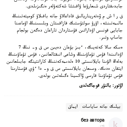
جابدىقتاردى شىعارۋعا ۋاقىتشا شەكتەۋلەر ەنگىزىلدى.
ق ر ا ش م ۆەتەريناريالىق قاداعالاۋ جانە باقىلاۋ كوميتەتىنىڭ
مالىمەتىنشە، اۋرۋ سولتۇستىك قازاقستان وبلىسىنىڭ اۋماعىنا
جابايى قونىس اۋداراتىن قۇستاردان تاراعان دەگەن بولجام
جاساپ وتىر.
ەسكە سالا كەتەيىك، ءبىز بۇعان دەيىن س ق و- نىڭ 7
اۋدانىندا قۇس تۇماۋىنىڭ وشاعى انىقتالعانىن، قۇس تۇماۋىنىڭ
بەلەڭ الۋىنا بايلانىستى 10 ەلدىمەكەننىڭ كارانتينگە جابىلعانىن
ايتقان ەدىك. وسىعان بايلانىستى س ق و- دا ءۇي قۇستارىنا
قۇس تۇماۋىنا قارسى ۆاكسينا ەگىلەتىن بولدى.
اۆتور: بالنۇر قوجاگەلدى
بيلىك جانە ساياسات
ايماق
без автора