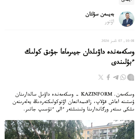
ايماق
بەيسەن سۇلتان
اۆتور
10:08, 07 تامىز 2026
وسكەمەندە داۋىلدان جيىرماعا جۋىق كولىك
ءبۇلىندى
وسكەمەن. KAZINFORM - وسكەمەندە داۋىل سالدارىنان
ۇستىنە اعاش قۇلاپ، زاقىمدانعان اۆتوكولىكتەردىڭ يەلەرىنەن
ىشكى ىستەر ورگاندارىنا وتىنىشتەر ءالى ءتۇسىپ جاتىر.