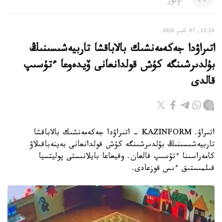
اۆتور
12:24, 07 تامىز 2026
اتىراۋدا جەكەمەنشىك بالاباقشا تاربيەشىسىنىڭ
بۇلدىرشىنگە كۇش قولدانعانى ۆيدەوعا ءتۇسىپ
قالدى
اتىراۋ. KAZINFORM - اتىراۋدا جەكەمەنشىك بالاباقشا
تاربيەشىسىنىڭ بۇلدىرشىنگە كۇش قولدانعانى بەينەباقىلاۋ
كامەراسىنا ءتۇسىپ قالعان. وقيعاعا بايلانىستى پوليتسيا
قىلمىستىق ءىس قوزعادى.