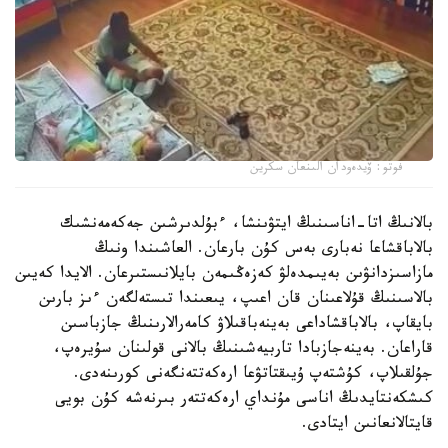
فوتو: ۆيدەودان الىنعان سكرين
بالانىڭ اتا-اناسىنىڭ ايتۋىنشا، ءبۇلدىرشىن جەكەمەنشىك
بالاباقشاعا نەبارى بەس كۇن بارعان. العاشىندا ونىڭ
مازاسىزدانۋىن بەيىمدەلۋ كەزەڭىمەن بايلانىستىرعان. الايدا كەيىن
بالاسىنىڭ قۇلاعىنان قان اعىپ، يىعىندا تىستەلگەن ءىز بارىن
بايقاپ، بالاباقشاداعى بەينەباقىلاۋ كامەرالارىنىڭ جازباسىن
قاراعان. بەينەجازبادا تاربيەشىنىڭ بالانى قولىنان سۇيرەپ،
جۇلقىلاپ، كۇشتەپ ۇيىقتاتۋعا ارەكەتتەنگەنى كورىنەدى.
كىشكەنتايدىڭ اناسى مۇنداي ارەكەتتەر بىرنەشە كۇن بويى
قايتالانعانىن ايتادى.