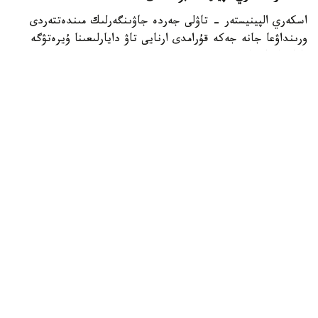
اسكەري الپينيستەر - تاۋلى جەردە جاۋىنگەرلىك مىندەتتەردى
ورىنداۋعا جانە جەكە قۇرامدى ارنايى تاۋ دايارلىعىنا ۇيرەتۋگە
ماماندانعان اسكەري قىزمەتشىلەر.
- تاۋ دايارلىعى بويىنشا ارنايى بىلىكتىلىكتەن وتكەن اسكەري
قىزمەتشىلەر ەلىمىزدىڭ ءتۇرلى اسكەري بولىمدەرىندە قىزمەت
اتقارىپ، تاۋلى جەردەگى جاۋىنگەرلىك دايارلىقتى ۇيىمداستىرۋعا
جانە جەكە قۇرامدى وقىتۋعا ۇلەسىن قوسىپ كەلەدى، -
دەلىنگەن قورعانىس مينيسترلىگىنىڭ Kazinform اگەنتتىگىنە
بەرگەن جاۋابىندا.
اسكەري الپينيستىڭ دايارلىعى بىرنەشە بىلىكتىلىك دەڭگەيىنەن
تۇرادى. تاۋلى وڭىرلەردە جاۋىنگەرلىك مىندەتتەردىڭ ارتۋىنا
بايلانىستى مۇنداي ماماندارعا سۇرانىس ءوسىپ كەلەدى. وسىعان
وراي وقۋ باعدارلامالارىن جەتىلدىرۋ، نۇسقاۋشىلار قۇرامىن
كۇشەيتۋ جانە اسكەري دايارلىقتان وتەتىن ماماندار سانىن
كەزەڭ-كەزەڭىمەن ارتتىرۋ كوزدەلگەن.