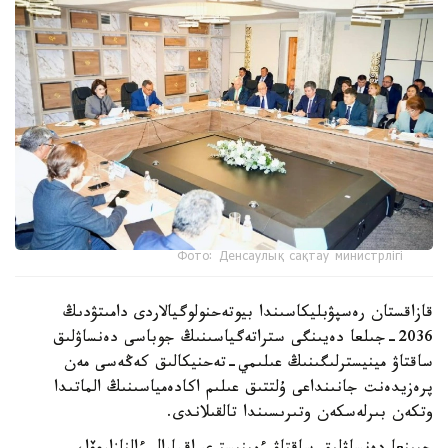
Фото: Денсаулық сақтау министрлігі
قازاقستان رەسپۋبليكاسىندا بيوتەحنولوگيالاردى دامىتۋدىڭ
2036-جىلعا دەيىنگى ستراتەگياسىنىڭ جوباسى دەنساۋلىق
ساقتاۋ مينيسترلىگىنىڭ عىلىمي-تەحنيكالىق كەڭەسى مەن
پرەزيدەنت جانىنداعى ۇلتتىق عىلىم اكادەمياسىنىڭ الماتىدا
وتكەن بىرلەسكەن وتىرىسىندا تالقىلاندى.