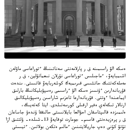
ەسكە الۋ راسىمىنە ق ر پارلامەنتى سەناتىنىڭ ءتوراعاسى ماۋلەن
اشىمبايەۆ، ءماجىلىس ءتوراعاسى نۇرلان نىعماتۋلين، ق ر
مەملەكەتتىك حاتشىسى قىرىمبەك كوشەربايەۆ قاتىستى. ىندەت
قۇرباندارىن ءۇنسىز ەسكە الۋ ءراسىمى رەسپۋبليكانىڭ بارلىق
ايماعىندا ءوتتى. قۇرباندارعا تاعزىم شاراسىن رەسپۋبليكالىق
ارنالار تىكەلەي ەفير ارقىلى كورسەتىلدى. ايتا كەتەيىك،
ەلىمىزدە قالىپتاسقان احۋالعا بايلانىستى حالىققا ۇندەۋ جاساعان
ق ر پرەزيدەنتى قاسىم- جومارت توقايەۆ 13-شىلدە- ۇلتتىق ازا
تۇتۋ كۇنى دەپ جاريالايتىنىن ءمالىم ەتكەن بولاتىن. ءتيىستى