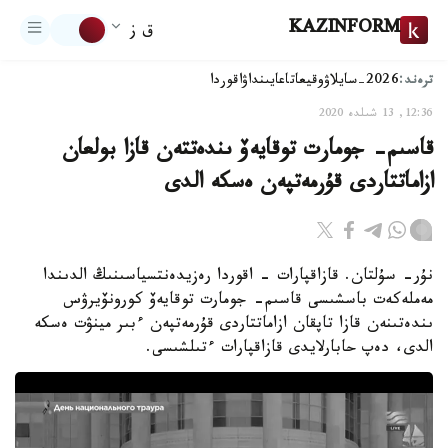
KAZINFORM
ق ز
ترەند:
2026-سايلاۋ
وقيعا
تاعايىنداۋ
اقوردا
12:36, 13 شىلدە 2020
قاسىم- جومارت توقايەۆ ىندەتتەن قازا بولعان
ازاماتتاردى قۇرمەتپەن ەسكە الدى
نۇر- سۇلتان. قازاقپارات - اقوردا رەزيدەنتسياسىنىڭ الدىندا
مەملەكەت باسشىسى قاسىم- جومارت توقايەۆ كورونۆيرۋس
ىندەتىنەن قازا تاپقان ازاماتتاردى قۇرمەتپەن ءبىر مينۋت ەسكە
الدى، دەپ حابارلايدى قازاقپارات ءتىلشىسى.