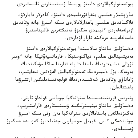
بيوتەحنولوگيالاردى دامىتۋ بويىنشا ۇسىنىستارىن تانىستىردى.
ساراپشىلار عىلىمي ينفراقۇرىلىمدى دامىتۋ، كادرلار دايارلاۋ،
فلاگماندىق عىلىمي باعدارلامالاردى ىسكە اسىرۋ جانە وتاندىق
ازىرلەمەلەردى ءتيىمدى ەنگىزۋ تەتىكتەرىن قالىپتاستىرۋ
ماسەلەلەرىنە ەرەكشە نازار اۋداردى.
دەنساۋلىق ساقتاۋ سالاسىندا بيوتەحنولوگيالاردى دامىتۋ
مەديتسينالىق عىلىم، دياگنوستيكا، فارماتسيەۆتيكا جانە ءومىر
تۋرالى عىلىمداردىڭ باسقا دا باعىتتارىنا جاڭا مۇمكىندىك
بەرمەك. بۇل ەلىمىزدىڭ تەحنولوگيالىق الەۋەتىن نىعايتىپ،
زاماناۋي وتاندىق شەشىمدەردىڭ قولجەتىمدىلىگىن ارتتىرۋعا
باعىتتالعان.
وتىرىس قورىتىندىسىندا ستراتەگيا جوباسى قولداۋ تاپتى.
دەنساۋلىق ساقتاۋ مينيسترلىگىنە ۇسىنىستاردى قاراستىرىپ،
نەگىزدەلگەن باستامالاردى ستراتەگيا مەن ونى ىسكە اسىرۋ
جونىندەگى ءىس-قيمىل جوسپارىن جەتىلدىرۋ كەزىندە ەسكەرۋ
ۇسىنىلدى.