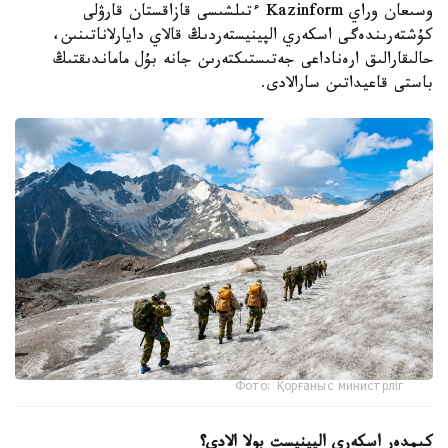
وسىعان وراي Kazinform ءتىلشىسى قازاقستان قارۋلى
كۇشتەرىندەگى اسكەري الپينيستەردىڭ قالاي دايارلاناتىنىن،
حالىقارالىق ارەناداعى جەتىستىكتەرىن جانە بۇل ماماندىقتىڭ
باستى قاعيداتىن سارالادى.
Фото: Қорғаныс министрліг
كىمدەر اسكەري الپينيست بولا الادى؟