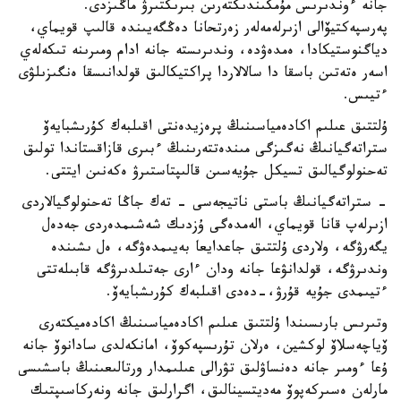
جانە ءوندىرىس مۇمكىندىكتەرىن بىرىكتىرۋ ماڭىزدى.
پەرسپەكتيۆالى ازىرلەمەلەر زەرتحانا دەڭگەيىندە قالىپ قويماي،
دياگنوستيكادا، ەمدەۋدە، وندىرىستە جانە ادام ومىرىنە تىكەلەي
اسەر ەتەتىن باسقا دا سالالاردا پراكتيكالىق قولدانىسقا ەنگىزىلۋى
ءتيىس.
ۇلتتىق عىلىم اكادەمياسىنىڭ پرەزيدەنتى اقىلبەك كۇرىشبايەۆ
ستراتەگيانىڭ نەگىزگى مىندەتتەرىنىڭ ءبىرى قازاقستاندا تولىق
تەحنولوگيالىق تسيكل جۇيەسىن قالىپتاستىرۋ ەكەنىن ايتتى.
- ستراتەگيانىڭ باستى ناتيجەسى - تەك جاڭا تەحنولوگيالاردى
ازىرلەپ قانا قويماي، الەمدەگى ۇزدىك شەشىمدەردى جەدەل
يگەرۋگە، ولاردى ۇلتتىق جاعدايعا بەيىمدەۋگە، ەل ىشىندە
وندىرۋگە، قولدانۋعا جانە ودان ءارى جەتىلدىرۋگە قابىلەتتى
ءتيىمدى جۇيە قۇرۋ،-دەدى اقىلبەك كۇرىشبايەۆ.
وتىرىس بارىسىندا ۇلتتىق عىلىم اكادەمياسىنىڭ اكادەميكتەرى
ۆياچەسلاۆ لوكشين، ەرلان تۇرىسپەكوۆ، امانكەلدى سادانوۆ جانە
ۇعا ءومىر جانە دەنساۋلىق تۋرالى عىلىمدار ورتالىعىنىڭ باسشىسى
مارلەن ەسىركەپوۆ مەديتسينالىق، اگرارلىق جانە ونەركاسىپتىك