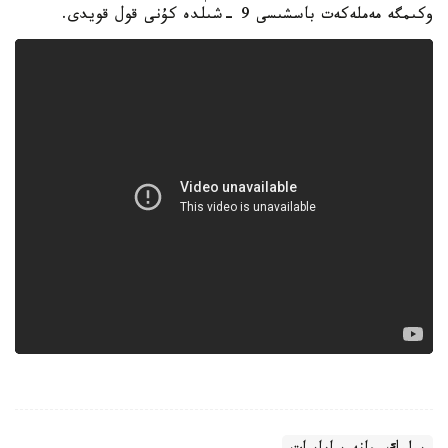
وكىمگە مەملەكەت باسشىسى 9 -شىلدە كۇنى قول قويدى.