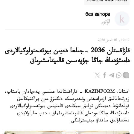
بيلىك جانە ساياسات
без автора
اۆتور
10:12, 08 تامىز 2026
قازاقستان 2036 -جىلعا دەيىن بيوتەحنولوگيالاردى
دامىتۋدىڭ جاڭا جۇيەسىن قالىپتاستىرماق
استانا. KAZINFORM - قازاقستاندا عىلىمي يدەيادان باستاپ،
زەرتحانالىق ازىرلەمەنى وندىرىسكە ەنگىزۋ مەن پراكتيكالىق
قولدانۋعا دەيىنگى تولىق سيكلدى قامتيتىن بيوتەحنولوگيالاردى
دامىتۋدىڭ جاڭا مودەلى قالىپتاستىرىلماق، دەپ حابارلايدى
دەنساۋلىق ساقتاۋ مينيسترلىگى.