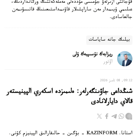
قۇجاتتى ازىرلەۋ جۇمىسى مۇددەلى مەملەكەتتىك ورگانداردىڭ،
عىلىمي ۇيىمدار مەن ساراپشىلار قاۋىمداستىعىنىڭ قاتىسۋىمەن
جالعاسادى.
بيلىك جانە ساياسات
ريزابەك نۇسىپبەك ۇلى
اۆتور
09:12, 08 تامىز 2026
شىڭداعى جاۋىنگەرلەر: ەلىمىزدە اسكەري الپينيستەر
قالاي دايارلانادى
استانا. KAZINFORM - بۇگىن - حالىقارالىق الپينيزم كۇنى.