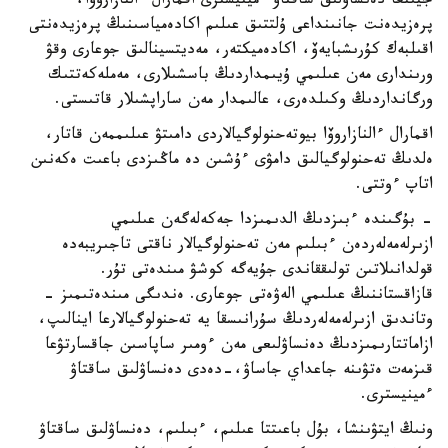
جيىنعا دەنساۋلىق ساقتاۋ ءمينيسترى اقمارال ءالنازاروۆا،
پرەزيدەنت جانىنداعى ۇلتتىق عىلىم اكادەمياسىنىڭ پرەزيدەنتى
اقىلبەك كۇرىشبايەۆ، اكادەميكتەر، مەديتسينالىق جوعارى وقۋ
ورىندارى مەن عىلىمي ۇيىمداردىڭ باسشىلارى، مەملەكەتتىك
ورگانداردىڭ وكىلدەرى، عالىمدار مەن ساراپشىلار قاتىستى.
اقمارال ءالنازاروۆا بيوتەحنولوگيالاردى دامىتۋ عىلىممەن قاتار،
ەلدىڭ تەحنولوگيالىق دامۋى ءۇشىن دە ماڭىزدى باعىت ەكەنىن
اتاپ ءوتتى.
- بۇگىندە ءبىزدىڭ الدىمىزدا جەكەلەگەن عىلىمي
ازىرلەمەلەردەن ءبىلىم مەن تەحنولوگيالار ناقتى تاجىريبەدە
قولدانىلاتىن تولىققاندى جۇيەگە كوشۋ مىندەتى تۇر.
قازاقستاننىڭ عىلىمي الەۋەتى جوعارى. ەندىگى مىندەتىمىز -
وتاندىق ازىرلەمەلەردىڭ سۇرانىسقا يە تەحنولوگيالارعا اينالىپ،
ازاماتتارىمىزدىڭ دەنساۋلىعى مەن ءومىر ساپاسىن جاقسارتۋعا
قىزمەت ەتۋىنە جاعداي جاساۋ،-دەدى دەنساۋلىق ساقتاۋ
ءمينيسترى.
ونىڭ ايتۋىنشا، بۇل باعىتتا عىلىم، ءبىلىم، دەنساۋلىق ساقتاۋ