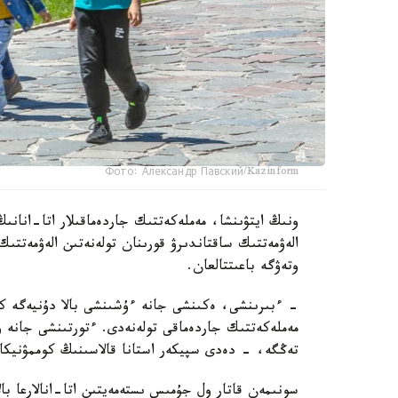
Фото: Александр Павский/Kazinform
ونىڭ ايتۋىنشا، مەملەكەتتىك جاردەماقىلار اتا-انانىڭ
الەۋمەتتىك ساقتاندىرۋ قورىنان تولەنەتىن الەۋمەتتىك
وتەۋگە باعىتتالعان.
تەڭگە، - دەدى سپيكەر استانا قالاسىنىڭ كوممۋنيكاتسي
سونىمەن قاتار ول جۇمىس ىستەمەيتىن اتا-انالارعا بال