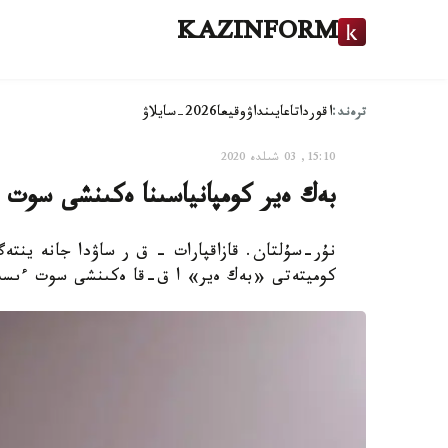
KAZINFORM
ترەند:
اقوردا
تاعايىنداۋ
وقيعا
2026-سايلاۋ
15:10, 03 شىلدە 2020
بەك ەير كومپانياسىنا ەكىنشى سوت 
نۇر-سۇلتان. قازاقپارات – ق ر ساۋدا جانە ينتەگر
كوميتەتى «بەك ەير» ا ق-قا ەكىنشى سوت ءىسىن 