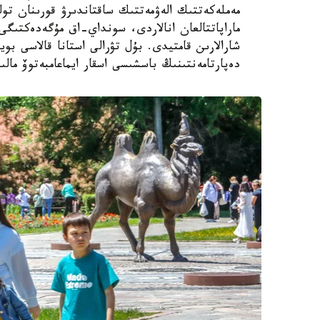
مەملەكەتتىك الەۋمەتتىك ساقتاندىرۋ قورىنان تول
ماراپاتتالعان انالاردى، سونداي-اق مۇگەدەكتىگى ب
شارالارىن قامتيدى. بۇل تۋرالى استانا قالاسى بويى
دەپارتامەنتىنىڭ باسشىسى اسقار ايماعامبەتوۆ مالى