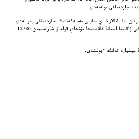
يەگەرلەرىنە — 27680 تەڭگە، ال «التىن القا»، «باتىر انا» اتاعىن العان جانە 1، II دارەجەلى «انا داڭقى»
رعان اتا-انالارعا اي سايىن مەملەكەتتىك جاردەماقى بەرىلەدى.
بيىل ونىڭ مولشەرى 81871 تەڭگەنى قۇرايدى. قازىرگى ۋاقىتتا استانا قالاسىندا مۇنداي قولداۋ شاراسىمەن 12786