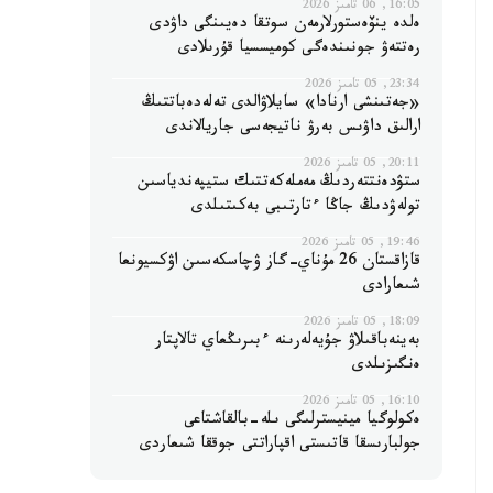
16:05, 06 تامىز 2026
ەلدە ينۆەستورلارمەن سوتقا دەيىنگى داۋدى
رەتتەۋ جونىندەگى كوميسسيا قۇرىلادى
23:34, 05 تامىز 2026
«جەتىنشى ارنادا» سايلاۋالدى تەلەدەباتتىڭ
ارالىق داۋىس بەرۋ ناتيجەسى جاريالاندى
20:11, 05 تامىز 2026
ستۋدەنتتەردىڭ مەملەكەتتىك ستيپەندياسىن
تولەۋدىڭ جاڭا ءتارتىبى بەكىتىلدى
19:46, 05 تامىز 2026
قازاقستان 26 مۇناي-گاز ۋچاسكەسىن اۋكسيونعا
شىعارادى
18:09, 05 تامىز 2026
بەينەباقىلاۋ جۇيەلەرىنە ءبىرىڭعاي تالاپتار
ەنگىزىلدى
16:10, 05 تامىز 2026
ەكولوگيا مينيسترلىگى ىلە-بالقاشتاعى
جولبارىسقا قاتىستى اقپاراتتى جوققا شىعاردى