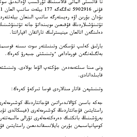
نا قاتىستى الماتى قالاسىنىڭ تۇركسىب اۋداندىق سو
بۇدان بۇرىن اۋە رەيستەرگە ساتىپ الىنعان بيلەتتەرد
تۇتىنۋشىلاردىڭ قۇقىعىن مويىنداتۋ جانە تۇتىنۋشىنى
دەلىنگەن اتالعان مينيسترلىك تاراتقان اقپاراتتا.
بارلىق كەلىپ تۇسكەن وتىنىشتەر سوت ىسىنە قوسىمش
بەلگىلەنگەن فورماداعى ءوتىنىشتى جىبەرۋ كەرەك.
ونى مىنا سىلتەمەدەن جۇكتەپ الۋعا بولادى. وتىنىشتە
قابىلدانادى.
وتىنىشپەن قاتار مىنالاردى قوسا تىركەۋ كەرەك:
جەكە باسىن كۋالاندىراتىن قۇجاتتاردىڭ كوشىرمەلەر
راستايتىن قۇجاتتاردىڭ كوشىرمەلەرى (فيسكالدى تۇ
بەرۋشىنىڭ بانكتىك دەرەكتەمەلەرى تۋرالى مالىمەتتەر
كومپانياسىمەن بۇرىن بايلانىسقاندىعىن راستايتىن قۇ