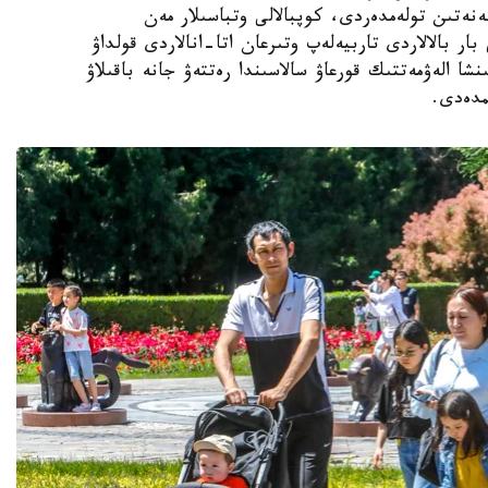
ەنەتىن تولەمدەردى، كوپبالالى وتباسىلار مەن
ار بالالاردى تاربيەلەپ وتىرعان اتا-انالاردى قولداۋ
نشا الەۋمەتتىك قورعاۋ سالاسىندا رەتتەۋ جانە باقىلاۋ
مدەدى.