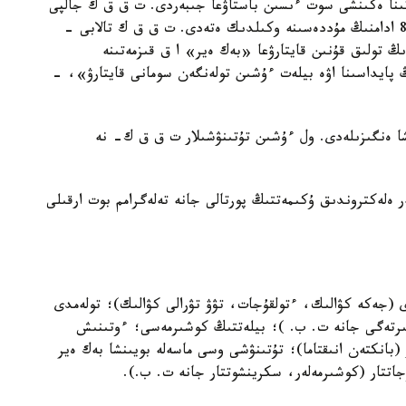
تىنا ەكىنشى سوت ءىسىن باستاۋعا جىبەردى. ت ق ق ك جالپى
قۇنى 5902916 تەڭگەگە 177 بيلەت ساتىپ العان 81 ادامنىڭ مۇددەسىنە وكىلدىك ەتەدى. ت ق ق ك تالابى -
ىڭ تولىق قۇنىن قايتارۋعا «بەك ەير» ا ق قىزمەتىنە
ڭ پايداسىنا اۋە بيلەت ءۇشىن تولەنگەن سومانى قايتارۋ»، -
ا ەنگىزىلەدى. ول ءۇشىن تۇتىنۋشىلار ت ق ق ك- نە
ر ەلەكتروندىق ۇكىمەتتىڭ پورتالى جانە تەلەگرامم بوت ارقىلى
ى (جەكە كۋالىك، ءتولقۇجات، تۋۋ تۋرالى كۋالىك)؛ تولەمدى
بىرتەگى جانە ت. ب. )؛ بيلەتتىڭ كوشىرمەسى؛ ءوتىنىش
 (بانكتەن انىقتاما)؛ تۇتىنۋشى وسى ماسەلە بويىنشا بەك ەير
جاتتار (كوشىرمەلەر، سكرينشوتتار جانە ت. ب.).