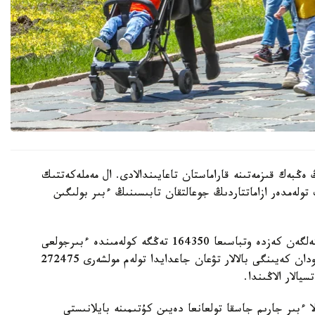
 ەڭبەك قىزمەتىنە قاراماستان تاعايىندالادى. ال مەملەكەتتىك
 تولەمدەر ازاماتتاردىڭ جوعالتقان تابىسىنىڭ ءبىر بولىگىن
- ءبىرىنشى، ەكىنشى جانە ءۇشىنشى بالا دۇنيەگە كەلگەن كەزدە وتباسىعا 164350 تەڭگە كولەمىندە ءبىرجولعى
مەملەكەتتىك جاردەماقى تولەنەدى. ءتورتىنشى جانە ودان كەيىنگى بالالار تۋعان جاعدايدا تولەم مولشەرى 272475
الار الاڭىندا.
ا ءبىر جارىم جاسقا تولعانعا دەيىن كۇتىمىنە بايلانىستى