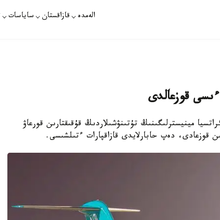
الەمدە
قازاقستان
ساياسات
ت
ءىسى قوزعالدى
اتسيا مينيسترلىگىنىڭ تۇتىنۋشىلاردىڭ قۇقىقتارىن قورعاۋ
قوزعادى، دەپ حابارلايدى قازاقپارات ءتىلشىسى.