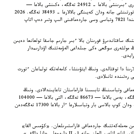
مەملەكەتتىك جاردەماقى بەرىلەدى. بيىل ونىڭ مولشەرى ءبىرىنشى بالاعا - 24912 تەڭگە، ەكىنشى بالاعا —
29454 تەڭگە، ءۇشىنشى بالاعا - 33952 تەڭگە، ءتورتىنشى جانە ودان كەيىنگى بالالارعا - 38493 تەڭگە. 2026
-جىلعى 1- تامىزداعى جاعداي بويىنشا استانا قالاسىندا 7821 وتباسى وسى جاردەماقىنى الىپ وتىر دەپ اتاپ
تىك ساقتاندىرۋ قورىنان بالا ءبىر جارىم جاسقا تولعانعا دەيىن
ىڭ مولشەرى سوڭعى ەكى جىلداعى الەۋمەتتىك اۋدارىمدار
لارىنا دا توقتالدى. ونىڭ ايتۋىنشا، كامەلەتكە تولماعان ءتورت
ى رەتىندە تانىلادى.
ماقى وتباسىنىڭ تابىسىنا قاراماستان تاعايىندالادى. ونىڭ
مولشەرى ءتورت بالاسى بار وتباسىلارعا — 69330 تەڭگە، بەس بالاعا — 86673 تەڭگە، التى بالاعا — 104000
تەڭگە، جەتى بالاعا — 121360 تەڭگە. سەگىز جانە ودان كوپ بالاسى بار وتباسىلارعا ءار بالاعا 17300 تەڭگەدەن
سايىن مەملەكەتتىك جاردەماقى قاراستىرىلعان. «كۇمىس القا»