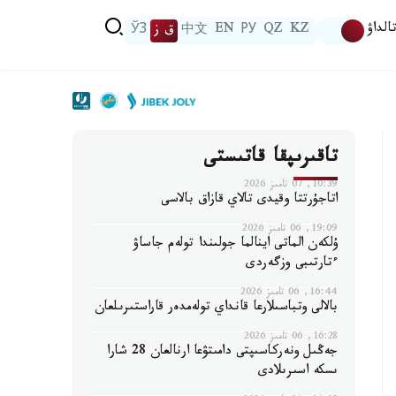
الداۋ
KZ
QZ
РУ
EN
中文
ق ز
ЎЗ
تاقىرىپقا قاتىستى
10:39, 07 تامىز 2026
اتاجۇرتتا وقيدى تالاي قازاق بالاسى
19:09, 06 تامىز 2026
ۇلكەن الماتى اينالما جولىندا تولەم جاساۋ
ءتارتىبى وزگەردى
16:44, 06 تامىز 2026
بالالى وتباسىلارعا قانداي تولەمدەر قاراستىرىلعان
16:28, 06 تامىز 2026
جەڭىل ونەركاسىپتى دامىتۋعا ارنالعان 28 شارا
ىسكە اسىرىلادى