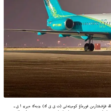
ە تۇتىنۋشىلاردىڭ قۇقىقتارىن قورعاۋ كوميتەتى (ت ق ق ك) «بەك ەير» ا ق-