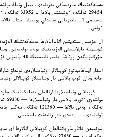
ءوتتى.
ال جۇمىس ىستەيتىن اتا-انالارعا مەملەكەتتىك الەۋمەت
كۇتىمىنە بايلانىستى الەۋمەتتىك تولەم تولەنەدى. ون
جۇرگىزىلگەن ورتاشا ايلىق تابىستىڭ 40 پايىزىن قۇرايدى.
اسقار ايماعامبەتوۆ كوپبالالى وتباسىلاردى قولداۋ شارا
جانە ودان كوپ بالاسى بار وتباسىلار كوپبالالى وتباس
— كوپبالالى وتباسىلارعا ارنالعان مەملەكەتتىك جاردە
تولەنەدى، — دەدى دەپارتامەنت باسشىسى.
سونىمەن قاتار ماراپاتتالعان كوپبالالى انالارعا اي 