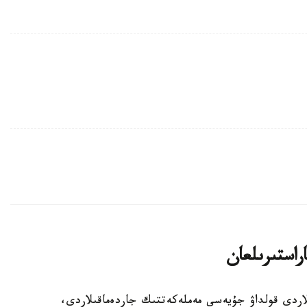
اراستىرىلعان
الالى وتباسىلاردى قولداۋ جۇيەسى مەملەكەتتىك جاردەماقىلاردى،