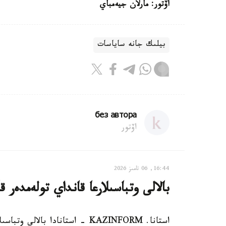
اۆتور: مارلان جيەمباي
بيلىك جانە ساياسات
без автора
اۆتور
16:44, 06 تامىز 2026
بالالى وتباسىلارعا قانداي تولەمدەر ق
استانا. KAZINFORM - استانادا ب