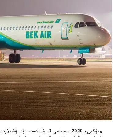
«بۇگىن، 2020 -جىلعى 3-شىلدەد