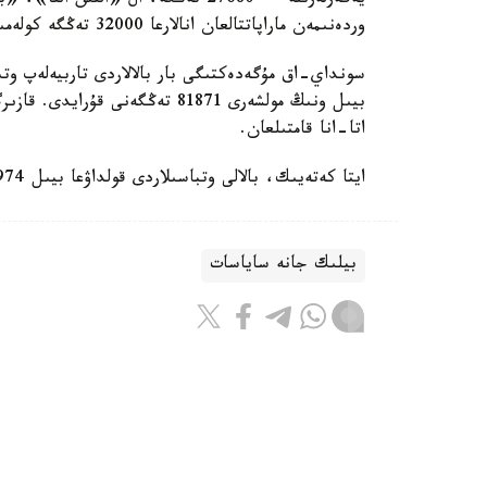
وردەنىمەن ماراپاتتالعان انالارعا 32000 تەڭگە كولەمىندە جاردەماقى تولەنەدى.
سونداي-اق مۇگەدەكتىگى بار بالالاردى تاربيەلەپ وتى
اتا-انا قامتىلعان.
ايتا كەتەيىك، بالالى وتباسىلاردى قولداۋعا بيىل 974 ميلليارد تەڭگە ءبولىندى.
بيلىك جانە ساياسات
باقىتجول كاكەش
اۆتور