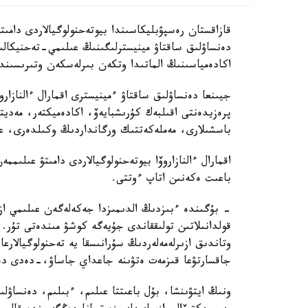
دەنساۋلىق ساقتاۋ مينيسترلىگىنىڭ عىلىمي-تەحنيكال
اكادەمياسىنىڭ الماتىدا وتكەن بىرلەسكەن وتىرىسىندا 
جيىنعا دەنساۋلىق ساقتاۋ ءمينيسترى اقمارال ءالنازار
پرەزيدەنتى اقىلبەك كۇرىشبايەۆ، اكادەميكتەر، مەدي
باسشىلارى، مەملەكەتتىك ورگانداردىڭ وكىلدەرى، عال
اقمارال ءالنازاروۆا بيوتەحنولوگيالاردى دامىتۋ عىلى
باعىت ەكەنىن اتاپ ءوتتى.
- بۇگىندە ءبىزدىڭ الدىمىزدا جەكەلەگەن عىلىمي ازىر
قولدانىلاتىن تولىققاندى جۇيەگە كوشۋ مىندەتى تۇر.
وتاندىق ازىرلەمەلەردىڭ سۇرانىسقا يە تەحنولوگيالارع
جاقسارتۋعا قىزمەت ەتۋىنە جاعداي جاساۋ،-دەدى دەن
ونىڭ ايتۋىنشا، بۇل باعىتتا عىلىم، ءبىلىم، دەنساۋل