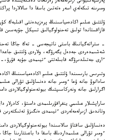
پەرسپەكتيۆالى ازىرلەمەلەر زەرتحانا دەڭگەيىندە قال
ومىرىنە تىكەلەي اسەر ەتەتىن باسقا دا سالالاردا پراك
ۇلتتىق عىلىم اكادەمياسىنىڭ پرەزيدەنتى اقىلبەك كۇ
قازاقستاندا تولىق تەحنولوگيالىق تسيكل جۇيەسىن قال
- ستراتەگيانىڭ باستى ناتيجەسى - تەك جاڭا تەحنول
شەشىمدەردى جەدەل يگەرۋگە، ولاردى ۇلتتىق جاعدايع
ءارى جەتىلدىرۋگە قابىلەتتى ءتيىمدى جۇيە قۇرۋ،-د
وتىرىس بارىسىندا ۇلتتىق عىلىم اكادەمياسىنىڭ اكاد
سادانوۆ جانە ۇعا ءومىر جانە دەنساۋلىق تۋرالى عىلى
اگرارلىق جانە ونەركاسىپتىك بيوتەحنولوگيالاردى دامى
ساراپشىلار عىلىمي ينفراقۇرىلىمدى دامىتۋ، كادرلار دا
وتاندىق ازىرلەمەلەردى ءتيىمدى ەنگىزۋ تەتىكتەرىن قال
دەنساۋلىق ساقتاۋ سالاسىندا بيوتەحنولوگيالاردى دامى
ءومىر تۋرالى عىلىمداردىڭ باسقا دا باعىتتارىنا جاڭا