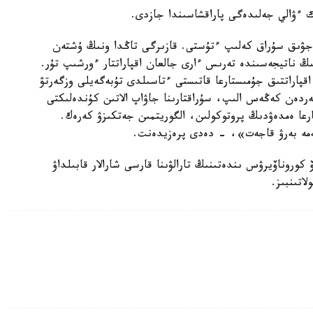
ك ءۋالي جەلىدەگى پاراقشاسىندا جازدى.
يتىنا قىرىق مىڭعا جۋىق سۇراق كەلىپ ءتۇستى. قازىرگى تاڭدا ونىڭ ۇشتەن
ىڭ ناتيجەسىندە تەرىس ءارى جالعان اقپاراتتار ءورشىپ تۇر.
قپاراتتىق جۇمىستارعا قاتىستى ءتاسىلدى تۇبەگەيلى وزگەرتۋ
رلەردەن كەڭەس الىپ، سۇراقتارىنا جاۋاپ الاتىن كۇندەلىكتى
تتارعا ەمدەۋدىڭ پروتوكولىن، الگوريتمىن جەتكىزۋ كەرەك.
تەمە بەرۋ قاجەت»، - دەدى پرەزيدەنت.
وروناۆيرۋس ىندەتىنىڭ تارالۋىنا قارسى شارالار قابىلداۋ
اتىنبىز.