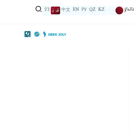
الداۋ
KZ
QZ
РУ
EN
中文
ق ز
ЎЗ