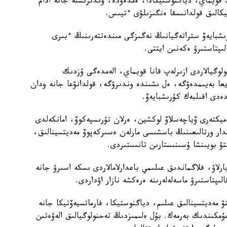
ىپ قويماي، دياگنوستيكادا، ەمدەۋدە، وندىرىستە جانە ادام
تيكالىق قولدانىسقا ەنگىزىلۋى ءتيىس.
رىشبايەۆ ستراتەگيانىڭ نەگىزگى مىندەتتەرىنىڭ ءبىرى
ىپتاستىرۋ ەكەنىن ايتتى.
وگيالاردى ازىرلەپ قانا قويماي، الەمدەگى ۇزدىك
ا بەيىمدەۋگە، ەل ىشىندە وندىرۋگە، قولدانۋعا جانە ودان
ەدى اقىلبەك كۇرىشبايەۆ.
ەميكتەرى ۆياچەسلاۆ لوكشين، ەرلان تۇرىسپەكوۆ، امانكەلدى
مدار ورتالىعىنىڭ باسشىسى مارلەن ەسىركەپوۆ مەديتسينالىق،
تۋ بويىنشا ۇسىنىستارىن تانىستىردى.
يارلاۋ، فلاگماندىق عىلىمي باعدارلامالاردى ىسكە اسىرۋ جانە
ىپتاستىرۋ ماسەلەلەرىنە ەرەكشە نازار اۋداردى.
تۋ مەديتسينالىق عىلىم، دياگنوستيكا، فارماتسيەۆتيكا جانە
 مۇمكىندىك بەرمەك. بۇل ەلىمىزدىڭ تەحنولوگيالىق الەۋەتىن