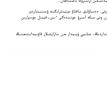
لىگىن ارتتىرۋعا باعىتتالعان.
تى. دەنساۋلىق ساقتاۋ مينيسترلىگىنە ۇسىنىستاردى
 مەن ونى ىسكە اسىرۋ جونىندەگى ءىس-قيمىل جوسپارىن
داردىڭ، عىلىمي ۇيىمدار مەن ساراپشىلار قاۋىمداستىعىنىڭ