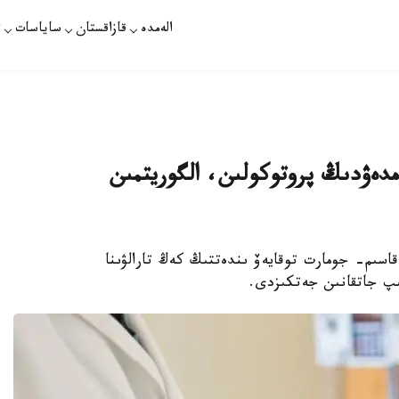
الەمدە
قازاقستان
ساياسات
ت
 ەمدەۋدىڭ پروتوكولىن، الگوريتمىن
اسىم- جومارت توقايەۆ ىندەتتىڭ كەڭ تارالۋىنا
ىپ جاتقانىن جەتكىزدى.