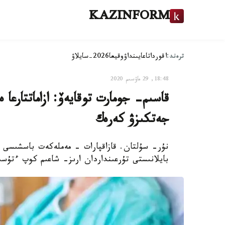
KAZINFORM
ترەند:
اقوردا
تاعايىنداۋ
وقيعا
2026-سايلاۋ
18:48, 29 ماۋسىم 2020
قاسىم- جومارت توقايەۆ: ازاماتتارعا
جەتكىزۋ كەرەك
نۇر- سۇلتان. قازاقپارات - مەملەكەت باسشىسى ق
بايلانىستى تۇرعىنداردان ارىز- شاعىم كوپ ءتۇس