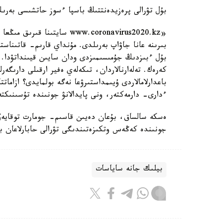
بۇل تۋرالى پرەزيدەنتتىڭ باسپا ءسوز حاتشىسى بەرى
«www.coronavirus2020.kz سا
بىرىنە عانا جاۋاپ بەرىلدى. مۇنداي قارىم- قاتىناست
بۇل ءبىزدىڭ جۇمىسىمىزدى ودان سايىن قيىنداتۋدا. ا
كەرەك. تەلەارنالاردان، تىكەلەي ەفير ارقىلى دارىگە
باعدارلامالاردى ۇيىمداستىرۋعا نەگە بولمايدى؟ ازاما
ءدارى- دارمەكتەر، ونى پايدالانۋ جونىندە تۇسىنىك
ەسكە سالساق، بۇعان دەيىن قاسىم- جومارت توقايەۆ ك
جونىندە كەڭەس وتكىزەتىندىگى تۋرالى حابارلاعان بول
بيلىك جانە ساياسات