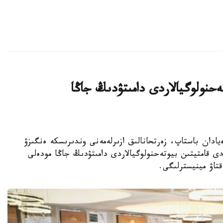
يىن بيوتەحنولوگيالاردى دامىتۋدىڭ جاڭا
ا عىلىمي يدەيادان باستاپ، زەرتحانالىق ازىرلەمەنى وندىرىسكە ەنگىزۋ
ى قامتيتىن بيوتەحنولوگيالاردى دامىتۋدىڭ جاڭا مودەلى
قتاۋ مينيسترلىگى.