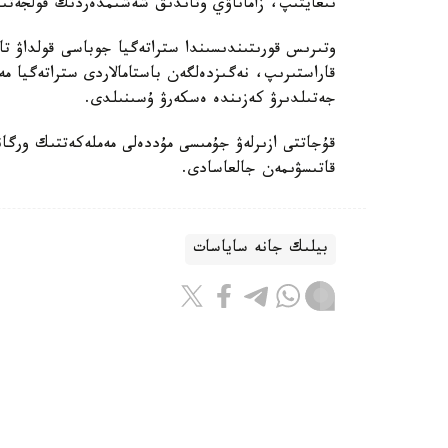
نىعايتىپ، زاماناۋي وتاندىق شەشىمدەردىڭ قولجەتىمدى
وتىرىس قورىتىندىسىندا ستراتەگيا جوباسى قولداۋ تاپ
قاراستىرىپ، نەگىزدەلگەن باستامالاردى ستراتەگيا
جەتىلدىرۋ كەزىندە ەسكەرۋ ۇسىنىلدى.
قۇجاتتى ازىرلەۋ جۇمىسى مۇددەلى مەملەكەتتىك ورگان
قاتىسۋىمەن جالعاسادى.
بيلىك جانە ساياسات
ريزابەك نۇسىپبەك ۇلى
اۆتور