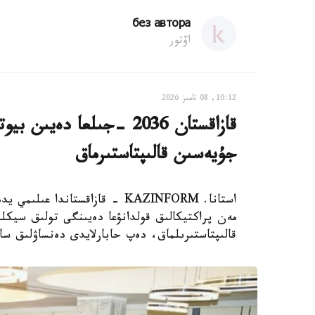
без автора
اۆتور
10:12, 08 تامىز 2026
قازاقستان 2036 -جىلعا دە
جۇيەسىن قالىپتاستىرماق
استانا. KAZINFORM - قازاقستاند
مەن پراكتيكالىق قولدانۋعا دەيىنگى تولىق سيكلد
قالىپتاستىرىلماق، دەپ حابارلايدى دەنساۋلىق سا