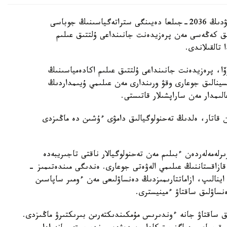
قازاقستان رەسپۋبليكاسىندا بيوتەحنولوگيالاردى دامىتۋدىڭ 2036-جىلعا دەيىنگى ستراتەگياسىنىڭ جوباسى
ىق كەڭەسى مەن پرەزيدەنت جانىنداعى ۇلتتىق عىلىم
تالقىلاندى.
وۆا، پرەزيدەنت جانىنداعى ۇلتتىق عىلىم اكادەمياسىنىڭ
تسينالىق جوعارى وقۋ ورىندارى مەن عىلىمي ۇيىمداردىڭ
ىمدار مەن ساراپشىلار قاتىستى.
ممەن قاتار، ەلدىڭ تەحنولوگيالىق دامۋى ءۇشىن دە ماڭىزدى
لەمەلەردەن ءبىلىم مەن تەحنولوگيالار ناقتى تاجىريبەدە
 قازاقستاننىڭ عىلىمي الەۋەتى جوعارى. ەندىگى مىندەتىمىز -
ا اينالىپ، ازاماتتارىمىزدىڭ دەنساۋلىعى مەن ءومىر ساپاسىن
ساۋلىق ساقتاۋ ءمينيسترى.
ىق ساقتاۋ جانە ءوندىرىس مۇمكىندىكتەرىن بىرىكتىرۋ ماڭىزدى.