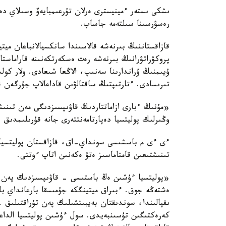
رەسۋرسىنا سىلتەمە جاساپ.
قازاقستاننىڭ بىرنەشە قالاسىندا سانكسيالانباعان مي
پروكۋراتۋرانىڭ بىرنەشە رەت ەسكەرتكەنىنە قاراماستا
ۇيىمنىڭ ۇراندارىنا سەنىپ، الاڭعا شىعادى. ولار كو
تىرىسادى. ءتارتىپتىڭ ساقتالۋىن قاداعالاپ جۇرگەن
«مۇنىڭ ءبارى ازاماتتاردىڭ قاۋىپسىزدىگى مەن تىنىش
وڭىرلىك پوليتسيا دەپارتامەنتتەرى جانە قۇرىلىمدىق 
ءى ءى م باسشىسى سونداي-اق، قازاقستان پوليتسيا
تىنىشتىعىن قامتاماسىز ەتۋ ەكەنىن اتاپ ءوتتى.
«پوليتسيا ءۇشىن ەڭ باستىسى - قاۋىپسىزدىك پەن قوعا
ەشتەڭە جوق. ءبىراق ميتينگكە جۇمىسقا بارعانداي بارات
ىقپالىندا، سوندىقتان بەيبىتشىلىك پەن تۇراقتىلىق 
كەرەكتىگىن تۇسىنبەيدى. سول ءۇشىن پوليتسيا الداعى