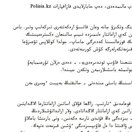
ىشكى ىستەر ءمينيسترى ەرلان تۇرعىمبايەۆ وسىلاي دەپ مالىمدەدى، دەپ حابارلايدى قازاقپارات Polisia.kz
تينگ وتكىزۋ جانە وعان قاتىسۋ ارەكەتتەرى تىركەلىپ وتىر. باس
ن كەي ازاماتتار ەلىمىزدە تىيىم سالىنعان ەكسترەميستىك
لىك قوزعالىسىنا كەدەرگى جاساپ، جولدا كوللاپس تۋعىزۋعا
 قىزمەتكەرلەرگە كۇش كورسەتەدى.
تىعىنا قاۋىپ توندىرەدى»، - دەدى ەرلان تۇرعىمبايەۆ
بولىمشە باسشىلارىمەن وتكەن جيىندا.
سىنىڭ باستى مىندەتى - حالىقتىڭ بەيبىت ءومىرى مەن
مدىق ءتارتىپ. زاڭعا قۇلاق اساتىن ازاماتتارعا الاڭدايتىن
ىن كەي ازاماتتار الاڭداتادى. ولار ارانداتۋشىلاردىڭ
- بىزدەگى ەڭ قۇندى نارسە ەكەنىن، ونى بارىنشا باعالاۋ
 ۋاقىتتا دا ەل قاۋىپسىزدىگى ءۇشىن قىزمەت ەتپەك.