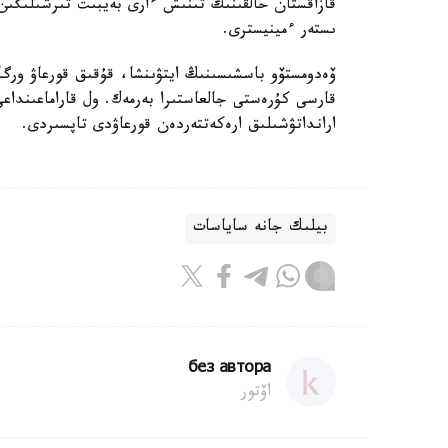
قازاقستان حالقىنىڭ تىنىش ءارى بەيبىت تىرشىلىگى
ىستەر ءمينيسترى.
ۆەدومستۆو باسشىسىنىڭ ايتۋىنشا، قۇقىق قورعاۋ ورگان
قارسى كۇرەستى جالعاستىرا بەرمەك. ول قاراماعىنداعى 
ارانداتۋشىلىق ارەكەتتەردەن قورعاۋدى تاپسىردى.
بيلىك جانە ساياسات
без автора
اۆتور