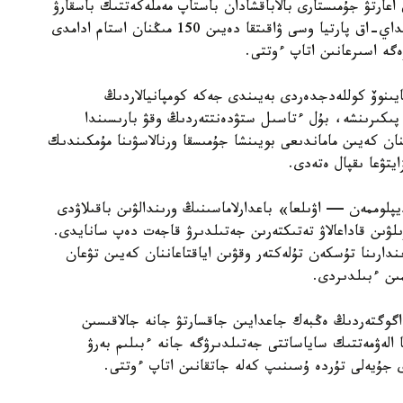
 اعارتۋ جۇمىستارى بالاباقشادان باستاپ مەملەكەتتىك باسقارۋ
جۇيەسىنە دەيىن ۇزدىكسىز جۇرگىزىلۋى قاجەت. سونداي-اق پارتيا وسى ۋاقىتقا دەيىن 150 مىڭنان استام ادامدى
زەگە اسىرعانىن اتاپ ءوتتى.
يىنوۆ كوللەدجدەردى بەيىندى جەكە كومپانيالاردىڭ
پىكىرىنشە، بۇل ءتاسىل ستۋدەنتتەردىڭ وقۋ بارىسىندا
نان كەيىن ماماندىعى بويىنشا جۇمىسقا ورنالاسۋىنا مۇمكىندىك
يتۋعا ىقپال ەتەدى.
لوممەن — اۋىلعا» باعدارلاماسىنىڭ ورىندالۋىن باقىلاۋدى
ىلۋىن قاداعالاۋ تەتىكتەرىن جەتىلدىرۋ قاجەت دەپ سانايدى.
ندارىنا تۇسكەن تۇلەكتەر وقۋىن اياقتاعاننان كەيىن تۋعان
ىن ءبىلدىردى.
گوگتەردىڭ ەڭبەك جاعدايىن جاقسارتۋ جانە جالاقىسىن
ا الەۋمەتتىك ساياساتتى جەتىلدىرۋگە جانە ءبىلىم بەرۋ
دى جۇيەلى تۇردە ۇسىنىپ كەلە جاتقانىن اتاپ ءوتتى.