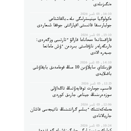
ەنگىزىلدى
16:10, 05 تامىز 2026
ەكولوگيا مينيسترلىگى ىلە-بالقاشتاعى
جولبارىسقا قاتىستى اقپاراتتى جوققا شىعاردى
15:10, 05 تامىز 2026
قازاقستاندا ەمحاناعا قارالۋ ءتارتىبى وزگەردى:
دارىگەرلەر ناۋقاستى بىردەن ءۇش مامانعا
جىبەرە الادى
14:10, 05 تامىز 2026
قۇرىلتاي سايلاۋىن 10 مىڭ قوعامدىق بايقاۋشى
باقىلايدى
12:25, 05 تامىز 2026
قاسىم-جومارت توقايەۆتىڭ تاڭداۋلى
سوزدەرىنىڭ جيناعى جارىق كوردى
12:06, 05 تامىز 2026
مەملەكەتتىك ءبىلىم گرانتىنىڭ ناتيجەسى قاشان
جاريالانادى
10:24, 05 تامىز 2026