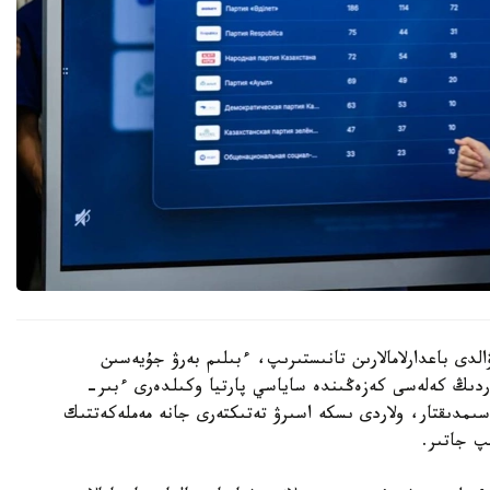
الدى باعدارلامالارىن تانىستىرىپ، ءبىلىم بەرۋ جۇيەسىن
تاردىڭ كەلەسى كەزەڭىندە ساياسي پارتيا وكىلدەرى ءبىر-
اسىمدىقتار، ولاردى ىسكە اسىرۋ تەتىكتەرى جانە مەملەكەتتىك
پ جاتىر.