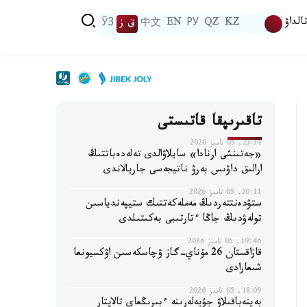
الداۋ
KZ
QZ
РУ
EN
中文
ق ز
ЎЗ
تاقىرىپقا قاتىستى
23:34, 05 تامىز 2026
«جەتىنشى ارنادا» سايلاۋالدى تەلەدەباتتىڭ
ارالىق داۋىس بەرۋ ناتيجەسى جاريالاندى
20:11, 05 تامىز 2026
ستۋدەنتتەردىڭ مەملەكەتتىك ستيپەندياسىن
تولەۋدىڭ جاڭا ءتارتىبى بەكىتىلدى
19:46, 05 تامىز 2026
قازاقستان 26 مۇناي-گاز ۋچاسكەسىن اۋكسيونعا
شىعارادى
18:09, 05 تامىز 2026
بەينەباقىلاۋ جۇيەلەرىنە ءبىرىڭعاي تالاپتار