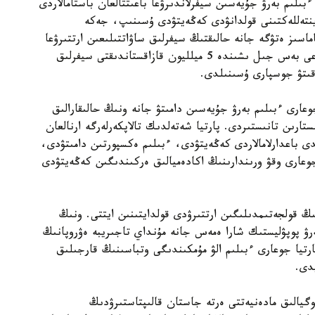
ىلىم بەرۋ جۇيەسىن سيفرلاندىرۋعا باعىتتالعان باستامالاردى
 ينتەللەكتىنى قولدانۋدى كەڭەيتۋدى ۇسىنىپ، جەكە
ماسىز ەتۋگە جانە حالىقتىڭ سيفرلىق ساۋاتتىلىعىن ارتتىرۋعا
باسىمدىق بەرەتىنىن مالىمدەدى. سونىمەن قاتار الداعى بەس جىل ىشىندە 5 ميلليون قازاقستاندىقتى سيفرلىق
وقىتۋ جوسپارى ۇسىنىلدى.
دالى جوعارى ءبىلىم بەرۋ جۇيەسىن دامىتۋ جانە ونىڭ حالىقارالىق
ستارىن تانىستىردى. پارتيا شەتەلدىك تالاپكەرلەرگە ارنالعان
 باعدارلامالاردى كەڭەيتۋدى، ءبىلىم ەكسپورتىن دامىتۋدى،
وعارى وقۋ ورىندارىنىڭ اكادەميالىق ەركىندىگىن كەڭەيتۋدى
 قولجەتىمدىلىگىن ارتتىرۋدى قولدايتىنىن ايتتى. ونىڭ
ەرۋ پوپۋليستىك شارا ەمەس جانە مۇنداي تاجىريبە ەۋروپانىڭ
رتيا جوعارى ءبىلىم الۋ مۇمكىندىگى وتباسىنىڭ قارجىلىق
دى.
گيالىق مادەنيەتتى ەرتە جاستان قالىپتاستىرۋدىڭ