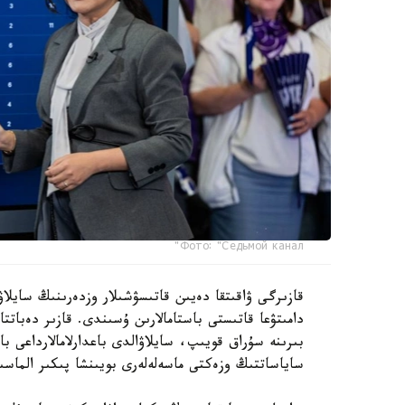
Фото: "Седьмой канал"
قازىرگى ۋاقىتقا دەيىن قاتىسۋشىلار وزدەرىنىڭ سايلاۋ
دامىتۋعا قاتىستى باستامالارىن ۇسىندى. قازىر دەبات
بىرىنە سۇراق قويىپ، سايلاۋالدى باعدارلامالارداعى ب
ساياساتتىڭ وزەكتى ماسەلەلەرى بويىنشا پىكىر الماسى