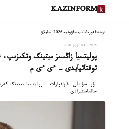
KAZINFORM
ترەند:
اقوردا
تاعايىنداۋ
وقيعا
2026-سايلاۋ
09:15, 04 ناۋرىز 2020
پوليتسيا زاڭسىز ميتينگ وتكىزىپ، ق
توقتاتپايدى – ءى ءى م
نۇر-سۇلتان. قازاقپارات - پوليتسيا ميتينگ كەز
جالعاستىرادى.