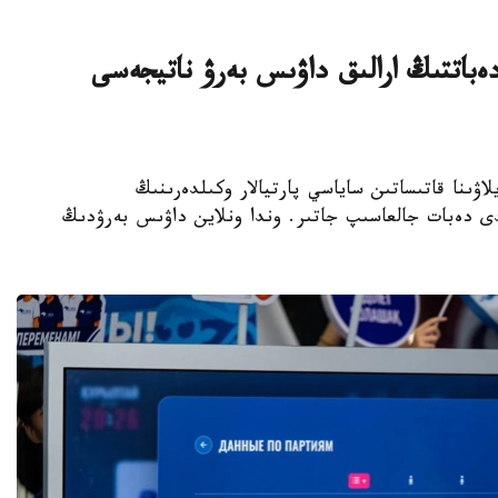
ەباتتىڭ ارالىق داۋىس بەرۋ ناتيجەسى
رىلتاي سايلاۋىنا قاتىساتىن ساياسي پارتيالار وكىلدەرىنىڭ
لدى دەبات جالعاسىپ جاتىر. وندا ونلاين داۋىس بەرۋدىڭ