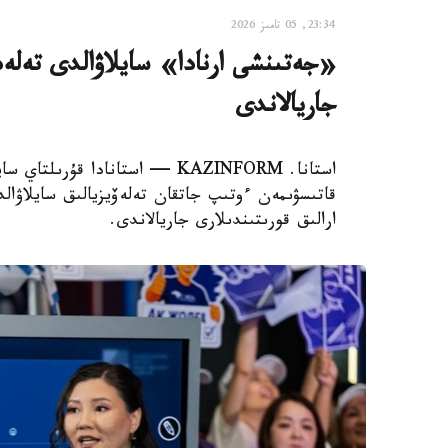
23:34, 05 تامىز 2026
«جەتىنشى ارنادا» سايلاۋالدى تەلەد
جاريالاندى
استانا. KAZINFORM — استانادا قۇ
قاتىسۋىمەن ءوتىپ جاتقان تەلەۆيزيالىق سايلاۋا
ارالىق قورىتىندىلارى جاريالاندى.