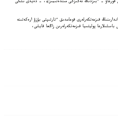
ن قورعاۋ - ءبىزدىڭ نەگىزگى مىندەتىمىز»، - دەيدى ىشكى
دارىنىڭ قىزمەتكەرلەرى قوعامدىق ءتارتىپتى بۇزۋ ارەكەتىنە
باسشىلارعا پوليتسيا قىزمەتكەرلەرىن زاڭعا قايشى،