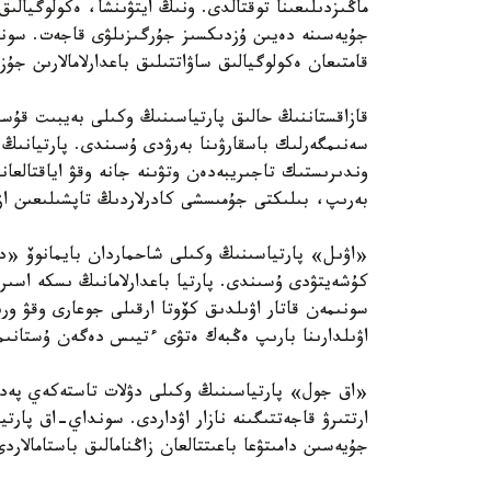
ماڭىزدىلىعىنا توقتالدى. ونىڭ ايتۋىنشا، ەكولوگيالىق
قامتىعان ەكولوگيالىق ساۋاتتىلىق باعدارلامالارىن جۇ
قازاقستاننىڭ حالىق پارتياسىنىڭ وكىلى بەيبىت قۇسا
سەنىمگەرلىك باسقارۋىنا بەرۋدى ۇسىندى. پارتيانىڭ 
وندىرىستىك تاجىريبەدەن وتۋىنە جانە وقۋ اياقتالعان
بەرىپ، بىلىكتى جۇمىسشى كادرلاردىڭ تاپشىلىعىن ازا
«اۋىل» پارتياسىنىڭ وكىلى شاحماردان بايمانوۆ «ديپ
كۇشەيتۋدى ۇسىندى. پارتيا باعدارلامانىڭ ىسكە اسىر
سونىمەن قاتار اۋىلدىق كۆوتا ارقىلى جوعارى وقۋ ورى
اۋىلدارىنا بارىپ ەڭبەك ەتۋى ءتيىس دەگەن ۇستانىم
«اق جول» پارتياسىنىڭ وكىلى دۋلات تاستەكەي پەدا
ارتتىرۋ قاجەتتىگىنە نازار اۋداردى. سونداي-اق پارتي
جۇيەسىن دامىتۋعا باعىتتالعان زاڭنامالىق باستامالار