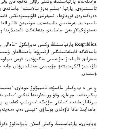
«ادىلەت» پارتياسىنىڭ وكىلى راۋان كەنجەحان ۇلى ءب
تانىستىردى. پارتيا ءبىلىم بەرۋ سالاسىندا جاساندى
دەرەكتەردى قورعاۋعا، تسيفرلىق قاۋىپسىزدىكتى قامتا
تەحنولوگيالار مەن جاساندى ينتەللەكت داعدىلارىنا 
Respublica پارتياسىنىڭ وكىلى مەيرامگۇل ءما
باسەكەگە قابىلەتتىلىگىن ارتتىرۋعا باعىتتالعان ۇسىنى
سيفرلىق قابىلداۋ جۇيەسىن ەنگىزۋدى، قوس ديپلومدى
تاۋەلسىز اككرەديتتەۋ جۇيەسىن جەتىلدىرۋدى جانە ج
ۇسىندى.
ج س د پ وكىلى ماقسۋت ناسيبۋلوۆ جوعارى ءبىلىمنىڭ
پىكىرىنشە، جوعارى وقۋ ورىندارىندا تەگىن ءبىلىم ب
بىرقاتار ەلىندە ءساتتى جۇزەگە اسىرىلىپ كەلەدى. پا
جاعدايىنا عانا تاۋەلدى بولماۋى ءتيىس دەپ ەسەپتەي
«بايتاق» پارتياسىنىڭ وكىلى اسلان بايزاحانوۆ ەكولو