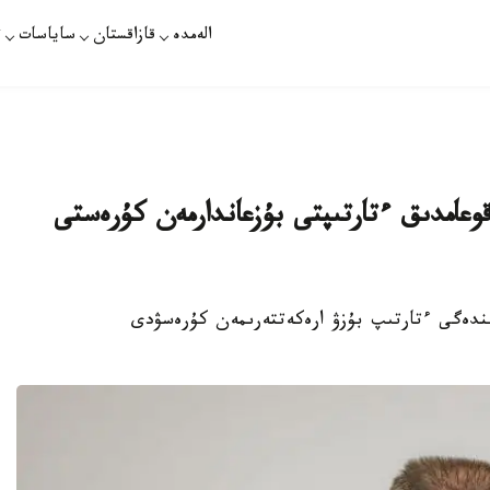
الەمدە
قازاقستان
ساياسات
ت
وعامدىق ءتارتىپتى بۇزعاندارمەن كۇرەستى
ىندەگى ءتارتىپ بۇزۋ ارەكەتتەرىمەن كۇرەسۋدى