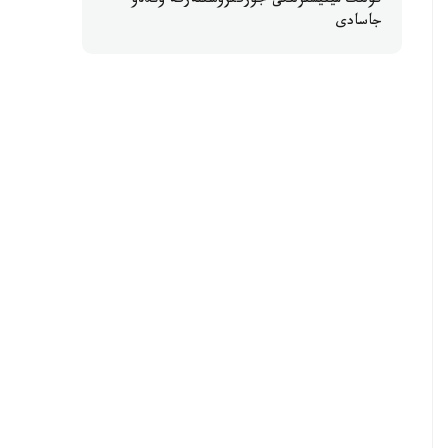
كولىك مينيسترلىگى جۇرگىزۋشىلەرگە ۇندەۋ
جاسادى