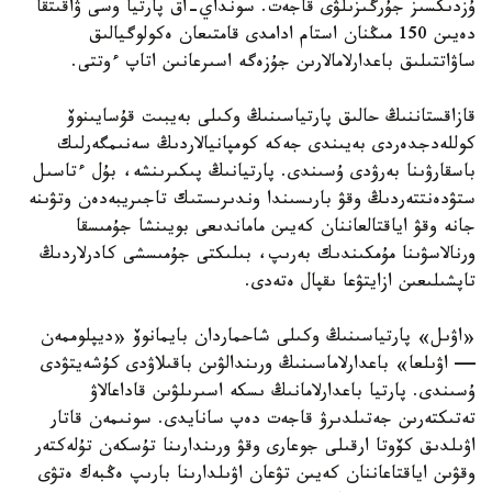
ۇزدىكسىز جۇرگىزىلۋى قاجەت. سونداي-اق پارتيا وسى ۋاقىتقا
دەيىن 150 مىڭنان استام ادامدى قامتىعان ەكولوگيالىق
ساۋاتتىلىق باعدارلامالارىن جۇزەگە اسىرعانىن اتاپ ءوتتى.
قازاقستاننىڭ حالىق پارتياسىنىڭ وكىلى بەيبىت قۇسايىنوۆ
كوللەدجدەردى بەيىندى جەكە كومپانيالاردىڭ سەنىمگەرلىك
باسقارۋىنا بەرۋدى ۇسىندى. پارتيانىڭ پىكىرىنشە، بۇل ءتاسىل
ستۋدەنتتەردىڭ وقۋ بارىسىندا وندىرىستىك تاجىريبەدەن وتۋىنە
جانە وقۋ اياقتالعاننان كەيىن ماماندىعى بويىنشا جۇمىسقا
ورنالاسۋىنا مۇمكىندىك بەرىپ، بىلىكتى جۇمىسشى كادرلاردىڭ
تاپشىلىعىن ازايتۋعا ىقپال ەتەدى.
«اۋىل» پارتياسىنىڭ وكىلى شاحماردان بايمانوۆ «ديپلوممەن
— اۋىلعا» باعدارلاماسىنىڭ ورىندالۋىن باقىلاۋدى كۇشەيتۋدى
ۇسىندى. پارتيا باعدارلامانىڭ ىسكە اسىرىلۋىن قاداعالاۋ
تەتىكتەرىن جەتىلدىرۋ قاجەت دەپ سانايدى. سونىمەن قاتار
اۋىلدىق كۆوتا ارقىلى جوعارى وقۋ ورىندارىنا تۇسكەن تۇلەكتەر
وقۋىن اياقتاعاننان كەيىن تۋعان اۋىلدارىنا بارىپ ەڭبەك ەتۋى