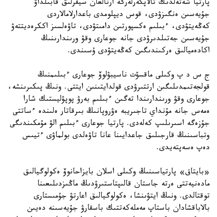
پارتيا شەتەلدىك تالاپكەرلەرگە ارنالعان سيفرلىق قابىلداۋ
جۇيەسىن ەنگىزۋدى، قوس ديپلومدى باعدارلامالاردى
كەڭەيتۋدى، ءبىلىم ەكسپورتىن دامىتۋدى، تاۋەلسىز اككرەديتتەۋ
جۇيەسىن جەتىلدىرۋدى جانە جوعارى وقۋ ورىندارىنىڭ
اكادەميالىق ەركىندىگىن كەڭەيتۋدى ۇسىندى.
ج س د پ وكىلى ماقسۋت ناسيبۋلوۆ جوعارى ءبىلىمنىڭ
قولجەتىمدىلىگىن ارتتىرۋدى قولدايتىنىن ايتتى. ونىڭ پىكىرىنشە،
جوعارى وقۋ ورىندارىندا تەگىن ءبىلىم بەرۋ پوپۋليستىك شارا
ەمەس جانە مۇنداي تاجىريبە ەۋروپانىڭ بىرقاتار ەلىندە ءساتتى
جۇزەگە اسىرىلىپ كەلەدى. پارتيا جوعارى ءبىلىم الۋ مۇمكىندىگى
وتباسىنىڭ قارجىلىق جاعدايىنا عانا تاۋەلدى بولماۋى ءتيىس
دەپ ەسەپتەيدى.
«بايتاق» پارتياسىنىڭ وكىلى اسلان بايزاحانوۆ ەكولوگيالىق
مادەنيەتتى ەرتە جاستان قالىپتاستىرۋدىڭ ماڭىزدىلىعىنا
توقتالدى. ونىڭ ايتۋىنشا، ەكولوگيالىق اعارتۋ جۇمىستارى
بالاباقشادان باستاپ مەملەكەتتىك باسقارۋ جۇيەسىنە دەيىن