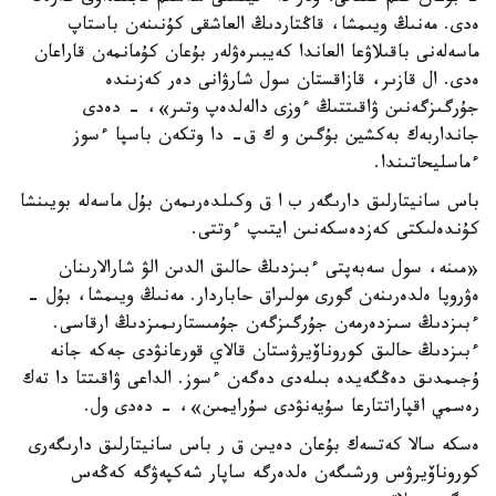
ەدى. مەنىڭ ويىمشا، قاڭتاردىڭ العاشقى كۇنىنەن باستاپ
ماسەلەنى باقىلاۋعا العاندا كەيبىرەۋلەر بۇعان كۇمانمەن قاراعان
ەدى. ال قازىر، قازاقستان سول شارۋانى دەر كەزىندە
جۇرگىزگەنىن ۋاقىتتىڭ ءوزى دالەلدەپ وتىر»، - دەدى
جانداربەك بەكشين بۇگىن و ك ق- دا وتكەن باسپا ءسوز
ءماسليحاتىندا.
باس سانيتارلىق دارىگەر ب ا ق وكىلدەرىمەن بۇل ماسەلە بويىنشا
كۇندەلىكتى كەزدەسكەنىن ايتىپ ءوتتى.
«مىنە، سول سەبەپتى ءبىزدىڭ حالىق الدىن الۋ شارالارىنان
ەۋروپا ەلدەرىنەن گورى مولىراق حاباردار. مەنىڭ ويىمشا، بۇل -
ءبىزدىڭ سىزدەرمەن جۇرگىزگەن جۇمىستارىمىزدىڭ ارقاسى.
ءبىزدىڭ حالىق كوروناۆيرۋستان قالاي قورعانۋدى جەكە جانە
ۇجىمدىق دەڭگەيدە بىلەدى دەگەن ءسوز. الداعى ۋاقىتتا دا تەك
رەسمي اقپاراتتارعا سۇيەنۋدى سۇرايمىن»، - دەدى ول.
ەسكە سالا كەتسەك بۇعان دەيىن ق ر باس سانيتارلىق دارىگەرى
كوروناۆيرۋس ورشىگەن ەلدەرگە ساپار شەكپەۋگە كەڭەس