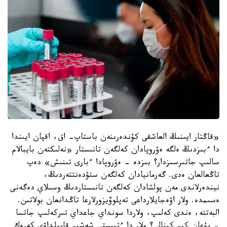
«قاڭتار ايىنىڭ العاشقى كۇندەرىنەن باستاپ- اق، اقپان ايىندا
دا ءبىزدىڭ ەلگە ەۋروپادان كەلگەن تانىستار «نەلىكتەن بايبالام
سالىپ جاتىرسىزدار؟ بىزدە - ەۋروپادا ءبارى تىنىش» دەپ
تاڭعالعان ەدى. گەرمانيادان كەلگەن ستۋدەنتتەردىڭ،
نيندەرلاندى مەن پولشادان كەلگەن تانىستاردىڭ وسىلاي دەگەنى
ەسىمدە. ولار اۋەجايلارداعى تەپلوۆيزورلارعا تاڭدانعان بولاتىن.
البەتتە، ەندى كەلىپ، ولاردا سونداي جاعداي تىركەلىپ جاتسا
- بۇعان كىم كىنالى؟ ولار دا ءتيىستى شەشىم قابىلداۋى كەرەك