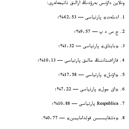
ونلاين داۋىس بەرۋدىڭ ارالىق ناتيجەلەرى:
1. ادىلەت» پارتياسى — 42،53%؛
2. ج س د پ — 9،57%؛
3. «بايتاق» پارتياسى — 1،32%؛
4. قازاقستاننىڭ حالىق پارتياسى — 10،13%؛
5. «اۋىل» پارتياسى — 17،58%؛
6. «اق جول» پارتياسى — 7،22%؛
7. Respublica پارتياسى — 10،88%؛
8. «ەشقايسىسىن قولدامايمىن» — 0،77%.