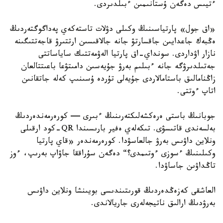
ءتيىس دەگەن ۇستانىمىن ءبىلدىردى.
«اق جول» پارتياسىنىڭ وكىلى دۋلات تاستەكەي پەداگوگتەردىڭ
ەڭبەك جاعدايىن جاقسارتۋ جانە جالاقىسىن ارتتىرۋ قاجەتتىگىنە
نازار اۋداردى. سونداي-اق پارتيا الەۋمەتتىك ساياساتتى
جەتىلدىرۋگە جانە ءبىلىم بەرۋ جۇيەسىن دامىتۋعا باعىتتالعان
زاڭنامالىق باستامالاردى جۇيەلى تۇردە ۇسىنىپ كەلە جاتقانىن
اتاپ ءوتتى.
جوبانىڭ باستى ەرەكشەلىكتەرىنىڭ ءبىرى — كورەرمەندەردىڭ
بەلسەندى قاتىسۋى. تىكەلەي ەفير بارىسىندا QR-كود ارقىلى
ونلاين داۋىس بەرۋ جالعاسۋدا. كورەرمەندەر «قاي پارتيا
وكىلىنىڭ ءسوزى ءوتىمدى؟“ دەگەن سۇراققا جاۋاپ بەرىپ، ءوز
تاڭداۋىن جاساۋدا.
العاشقى كەزەڭدەردىڭ قورىتىندىسى بويىنشا ونلاين داۋىس
بەرۋدىڭ ارالىق ناتيجەلەرى جاريالاندى.