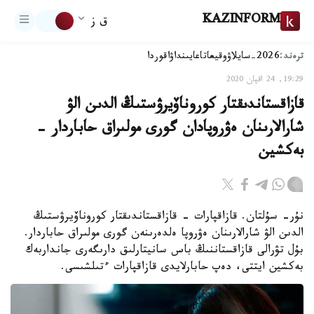
KAZINFORM
ق ز
ترەند:
2026-سايلاۋ
وقيعا
تاعايىنداۋ
اقوردا
19:29, 24 اقپان 2020
قازاقستاندىقتار كوروناۆيرۋستىڭ الدىن الۋ
شارالارىنان ەۋروپادان گورى مولىراق حاباردار -
بەكشين
نۇر- سۇلتان. قازاقپارات - قازاقستاندىقتار كوروناۆيرۋستىڭ
الدىن الۋ شارالارىنان ەۋروپا ەلدەرىنەن گورى مولىراق حاباردار.
بۇل تۋرالى قازاقستاننىڭ باس سانيتارلىق دارىگەرى جانداربەك
بەكشين ايتتى، دەپ حابارلايدى قازاقپارات ءتىلشىسى.