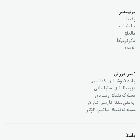
بوليمدەر
وقيعا
ساياسات
تالداۋ
ەكونوميكا
الەمدە
ءبىز تۋرالى
پايدالانۋشىلىق كەلىسىم
قۇپىيالىلىق ساياساتى
مەملەكەتتىك رامىزدەر
جەمقورلىققا قارسى شارالار
مەملەكەتتىك ساتىپ الۋلار
باسقا