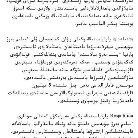
كەزەڭىندە ساياسي پارتيا وكىلدەرى ءبىر-بىرىنە سۇراق قويىپ،
سايلاۋالدى باعدارلامالارداعى باسىمدىقتار، ولاردى ىسكە اسىرۋ
تەتىكتەرى جانە مەملەكەتتىك ساياساتتىڭ وزەكتى ماسەلەلەرى
بويىنشا پىكىر الماسىپ جاتىر.
«ادىلەت» پارتياسىنىڭ وكىلى راۋان كەنجەحان ۇلى ءبىلىم بەرۋ
جۇيەسىن سيفرلاندىرۋعا باعىتتالعان باستامالاردى تانىستىردى.
پارتيا ءبىلىم بەرۋ سالاسىندا جاساندى ينتەللەكتىنى قولدانۋدى
كەڭەيتۋدى ۇسىنىپ، جەكە دەرەكتەردى قورعاۋعا، تسيفرلىق
قاۋىپسىزدىكتى قامتاماسىز ەتۋگە جانە حالىقتىڭ سيفرلىق
ساۋاتتىلىعىن ارتتىرۋعا باسىمدىق بەرەتىنىن مالىمدەدى.
سونىمەن قاتار الداعى بەس جىل ىشىندە 5 ميلليون
قازاقستاندىقتى سيفرلىق تەحنولوگيالار مەن جاساندى ينتەللەكت
داعدىلارىنا وقىتۋ جوسپارى ۇسىنىلدى.
Respublica پارتياسىنىڭ وكىلى مەيرامگۇل ءمادالى جوعارى
ءبىلىم بەرۋ جۇيەسىن دامىتۋ جانە ونىڭ حالىقارالىق باسەكەگە
قابىلەتتىلىگىن ارتتىرۋعا باعىتتالعان ۇسىنىستارىن تانىستىردى.