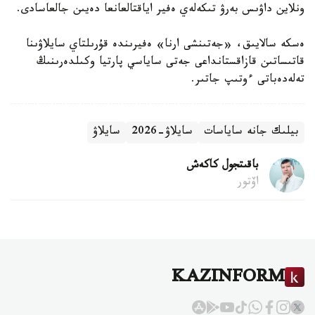
ونلاين داۋىس بەرۋ تىكەلەي ەفير اياقتالعانعا دەيىن جالعاسادى.
ەسكە سالايىق، «جەتىنشى ارنا» ەفيرىندە قۇرىلتاي سايلاۋىنا
قاتىساتىن قازاقستانداعى جەتى ساياسي پارتيا وكىلدەرىنىڭ
تەلەدەباتى ءوتىپ جاتىر.
بيلىك جانە ساياسات
سايلاۋ-2026
سايلاۋ
باقىتجول كاكەش
اۆتور
KAZINFORM