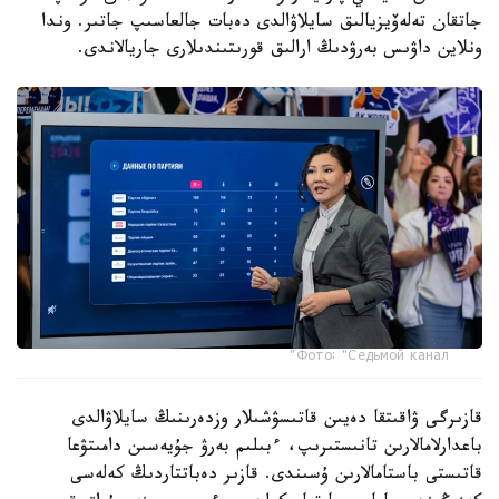
جاتقان تەلەۆيزيالىق سايلاۋالدى دەبات جالعاسىپ جاتىر. وندا
ونلاين داۋىس بەرۋدىڭ ارالىق قورىتىندىلارى جاريالاندى.
Фото: "Седьмой канал"
قازىرگى ۋاقىتقا دەيىن قاتىسۋشىلار وزدەرىنىڭ سايلاۋالدى
باعدارلامالارىن تانىستىرىپ، ءبىلىم بەرۋ جۇيەسىن دامىتۋعا
قاتىستى باستامالارىن ۇسىندى. قازىر دەباتتاردىڭ كەلەسى