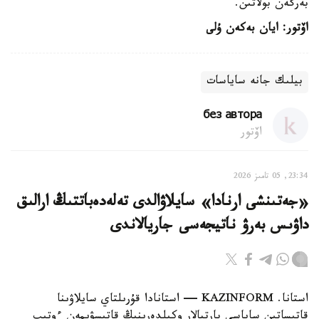
بەرگەن بولاتىن.
اۆتور: ايان بەكەن ۇلى
بيلىك جانە ساياسات
без автора
اۆتور
23:34, 05 تامىز 2026
«جەتىنشى ارنادا» سايلاۋالدى تەلەدەباتتىڭ ارالىق
داۋىس بەرۋ ناتيجەسى جاريالاندى
استانا. KAZINFORM — استانادا قۇرىلتاي سايلاۋىنا
قاتىساتىن ساياسي پارتيالار وكىلدەرىنىڭ قاتىسۋىمەن ءوتىپ