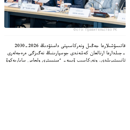
Фото: Правительство РК
قاتىسۋشىلارعا جەڭىل ونەركاسىپتى دامىتۋدىڭ 2026-2030
-جىلدارعا ارنالعان كەشەندى جوسپارىنىڭ نەگىزگى ەرەجەلەرى
تانىستىرىلدى. ونەركاسىپ ۆيسە- ءمينيسترى ولجاس ساپاربەكوۆ
اتاپ وتكەندەي، قۇجات زاڭناما، ساتىپ الۋ تەتىگىن جەتىلدىرۋ،
«كولەڭكەلى» يمپورتقا قارسى ءىس-قيمىل، ينۆەستيتسيا تارتۋ،
وتاندىق برەندتى دامىتۋ مەن كادر دايارلاۋعا ارنالعان 28 ءىس-
شارانى قامتيدى.