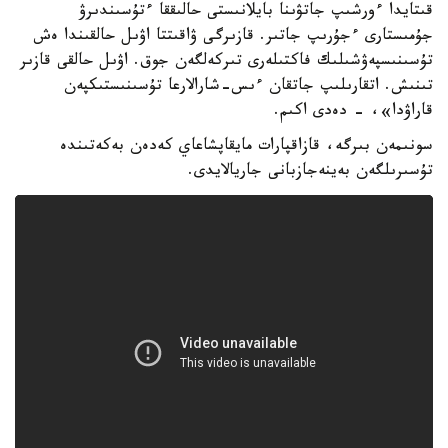
قىتايدا ءورشىپ جاتۋىنا بايلانىستى حالىققا ءتۇسىندىرۋ
جۇمىستارى ءجۇرىپ جاتىر. قازىرگى ۋاقىتتا اۋىل حالقىندا ەش
تۇسىنىسپەۋشىلىك فاكتىلەرى تىركەلگەن جوق. اۋىل حالقى قازىر
تىنىش. اتقارىلىپ جاتقان ءىس-شارالارعا تۇسىنىستىكپەن
قاراۋدا»، - دەدى اكىم.
سونىمەن بىرگە، قازاقپارات مايقاپشاعاي كەدەن بەكەتىندە
تۇسىرىلگەن بەينەجازبانى جاريالايدى.