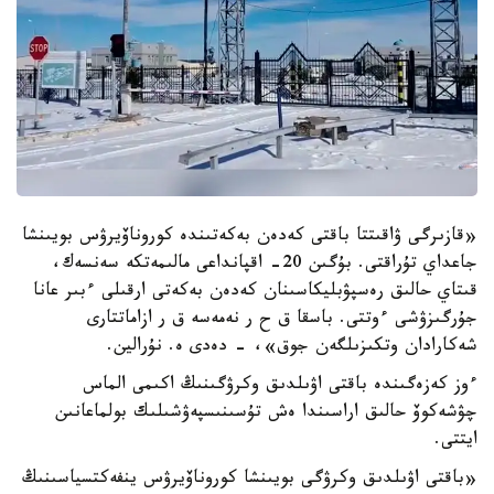
«قازىرگى ۋاقىتتا باقتى كەدەن بەكەتىندە كوروناۆيرۋس بويىنشا
جاعداي تۇراقتى. بۇگىن 20- اقپانداعى مالىمەتكە سەنسەك،
قىتاي حالىق رەسپۋبليكاسىنان كەدەن بەكەتى ارقىلى ءبىر عانا
جۇرگىزۋشى ءوتتى. باسقا ق ح ر نەمەسە ق ر ازاماتتارى
شەكارادان وتكىزىلگەن جوق»، - دەدى ە. نۇرالين.
ءوز كەزەگىندە باقتى اۋىلدىق وكرۋگىنىڭ اكىمى الماس
چۋشەكوۆ حالىق اراسىندا ەش تۇسىنىسپەۋشىلىك بولماعانىن
ايتتى.
«باقتى اۋىلدىق وكرۋگى بويىنشا كوروناۆيرۋس ينفەكتسياسىنىڭ