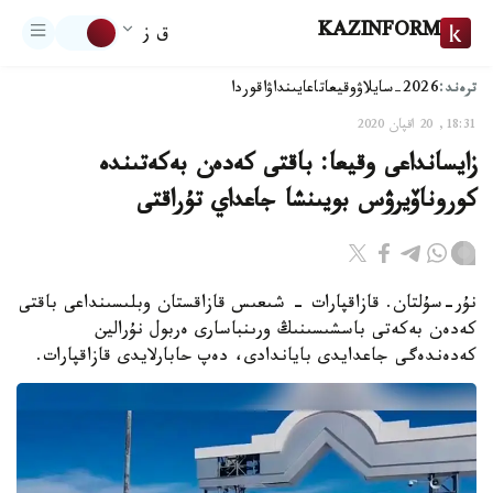
KAZINFORM
ق ز
ترەند:
2026-سايلاۋ
وقيعا
تاعايىنداۋ
اقوردا
18:31, 20 اقپان 2020
زايسانداعى وقيعا: باقتى كەدەن بەكەتىندە
كوروناۆيرۋس بويىنشا جاعداي تۇراقتى
نۇر-سۇلتان. قازاقپارات - شىعىس قازاقستان وبلىسىنداعى باقتى
كەدەن بەكەتى باسشىسىنىڭ ورىنباسارى ەربول نۇرالين
كەدەندەگى جاعدايدى باياندادى، دەپ حابارلايدى قازاقپارات.