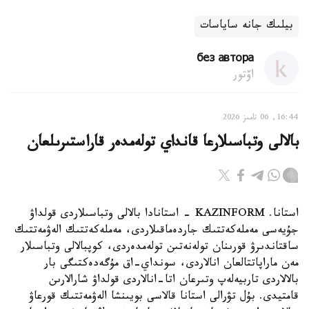
بيلىك جانە ساياسات
без автора
اۆتور
16:44, 06 تامىز 2026
بالالى وتباسىلارعا قانداي تولەمدەر قاراستىرىلعان
استانا. KAZINFORM - استانادا بالالى وتباسىلاردى قولداۋ
جۇيەسى مەملەكەتتىك جاردەماقىلاردى، مەملەكەتتىك الەۋمەتتىك
ساقتاندىرۋ قورىنان تولەنەتىن تولەمدەردى، كوپبالالى وتباسىلار
مەن ماراپاتتالعان انالاردى، سونداي-اق مۇگەدەكتىگى بار
بالالاردى تاربيەلەپ وتىرعان اتا-انالاردى قولداۋ شارالارىن
قامتيدى. بۇل تۋرالى استانا قالاسى بويىنشا الەۋمەتتىك قورعاۋ