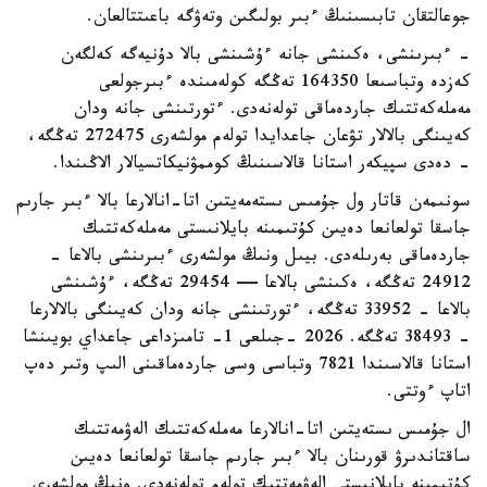
جوعالتقان تابىسىنىڭ ءبىر بولىگىن وتەۋگە باعىتتالعان.
- ءبىرىنشى، ەكىنشى جانە ءۇشىنشى بالا دۇنيەگە كەلگەن
كەزدە وتباسىعا 164350 تەڭگە كولەمىندە ءبىرجولعى
مەملەكەتتىك جاردەماقى تولەنەدى. ءتورتىنشى جانە ودان
كەيىنگى بالالار تۋعان جاعدايدا تولەم مولشەرى 272475 تەڭگە،
- دەدى سپيكەر استانا قالاسىنىڭ كوممۋنيكاتسيالار الاڭىندا.
سونىمەن قاتار ول جۇمىس ىستەمەيتىن اتا-انالارعا بالا ءبىر جارىم
جاسقا تولعانعا دەيىن كۇتىمىنە بايلانىستى مەملەكەتتىك
جاردەماقى بەرىلەدى. بيىل ونىڭ مولشەرى ءبىرىنشى بالاعا -
24912 تەڭگە، ەكىنشى بالاعا — 29454 تەڭگە، ءۇشىنشى
بالاعا - 33952 تەڭگە، ءتورتىنشى جانە ودان كەيىنگى بالالارعا
- 38493 تەڭگە. 2026 -جىلعى 1- تامىزداعى جاعداي بويىنشا
استانا قالاسىندا 7821 وتباسى وسى جاردەماقىنى الىپ وتىر دەپ
اتاپ ءوتتى.
ال جۇمىس ىستەيتىن اتا-انالارعا مەملەكەتتىك الەۋمەتتىك
ساقتاندىرۋ قورىنان بالا ءبىر جارىم جاسقا تولعانعا دەيىن
كۇتىمىنە بايلانىستى الەۋمەتتىك تولەم تولەنەدى. ونىڭ مولشەرى