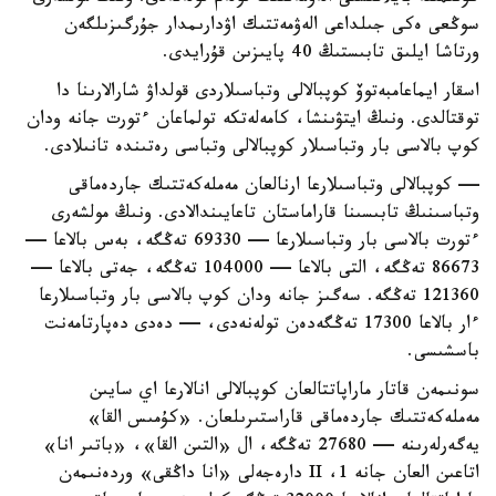
سوڭعى ەكى جىلداعى الەۋمەتتىك اۋدارىمدار جۇرگىزىلگەن
ورتاشا ايلىق تابىستىڭ 40 پايىزىن قۇرايدى.
اسقار ايماعامبەتوۆ كوپبالالى وتباسىلاردى قولداۋ شارالارىنا دا
توقتالدى. ونىڭ ايتۋىنشا، كامەلەتكە تولماعان ءتورت جانە ودان
كوپ بالاسى بار وتباسىلار كوپبالالى وتباسى رەتىندە تانىلادى.
— كوپبالالى وتباسىلارعا ارنالعان مەملەكەتتىك جاردەماقى
وتباسىنىڭ تابىسىنا قاراماستان تاعايىندالادى. ونىڭ مولشەرى
ءتورت بالاسى بار وتباسىلارعا — 69330 تەڭگە، بەس بالاعا —
86673 تەڭگە، التى بالاعا — 104000 تەڭگە، جەتى بالاعا —
121360 تەڭگە. سەگىز جانە ودان كوپ بالاسى بار وتباسىلارعا
ءار بالاعا 17300 تەڭگەدەن تولەنەدى، — دەدى دەپارتامەنت
باسشىسى.
سونىمەن قاتار ماراپاتتالعان كوپبالالى انالارعا اي سايىن
مەملەكەتتىك جاردەماقى قاراستىرىلعان. «كۇمىس القا»
يەگەرلەرىنە — 27680 تەڭگە، ال «التىن القا»، «باتىر انا»
اتاعىن العان جانە 1، II دارەجەلى «انا داڭقى» وردەنىمەن