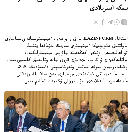
ىسكە اسىرىلادى
استانا. KAZINFORM - ق ر پرەمەر-ءمينيسترىنىڭ ورىنباسارى
-ۇلتتىق ەكونوميكا ءمينيسترى سەرىك جۇمانعاريننىڭ
توراعالىعىمەن وتكەن كەڭەستە جاۋاپتى مينيسترلىكتەر،
«اتامەكەن» ۇ ك پ، «دامۋ» قورى جانە وتاندىق كاسىپورىندار
وكىلدەرىمەن بىرگە جەڭىل ونەركاسىپتى دامىتۋدىڭ 2030
-جىلعا دەيىنگى كەشەندى جوسپارى مەن سالانىڭ وزەكتى
ماسەلەلەرى تالقىلاندى. بۇل تۋرالى ۇكىمەت ءمالىم ەتتى.