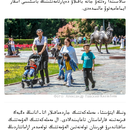
سالاسىندا رەتتەۋ جانە باقىلاۋ دەپارتامەنتىنىڭ باسشىسى اسقار
ايماعامبەتوۆ مالىمدەدى.
Фото: Александр Павский/Kazinform
ونىڭ ايتۋىنشا، مەملەكەتتىك جاردەماقىلار اتا-انانىڭ ەڭبەك
قىزمەتىنە قاراماستان تاعايىندالادى. ال مەملەكەتتىك الەۋمەتتىك
ساقتاندىرۋ قورىنان تولەنەتىن الەۋمەتتىك تولەمدەر ازاماتتاردىڭ