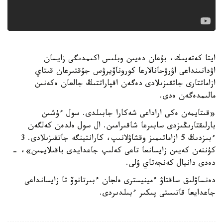
ايتا كەتەيىك، بۇعان دەيىن وبلىس اكىمدىگى زايسان
اۋدانىنداعى اۋرۋحانالارعا كوروناۆيرۋس جۇقتىرعان قىتاي
ازاماتتارى جاتقىزىلادى دەگەن اقپاراتتىڭ جالعان ەكەنىن
مالىمدەگەن ەدى.
«قىتايمەن ەكى اراداعى شەكارا جابىلدى. سول ءۇشىن
بارلىقتارىڭىزدى سابىرعا شاقىرامىن. ال سول ەلدەن كەلگەن
ءبىزدىڭ 5 ازاماتىمىز وقشاۋلانىپ، كارانتينگە جاتقىزىلادى. 3
كۇننەن كەيىن زايسانعا تاعى كەلىپ جاعدايدى باقىلايمىن»، -
دەدى دانيال كەنجەتاي ۇلى.
دەنساۋلىق ساقتاۋ ءمينيسترى ەلجان ءبىرتانوۆ تا زايسانداعى
جاعدايعا قاتىستى پىكىر ءبىلدىردى.