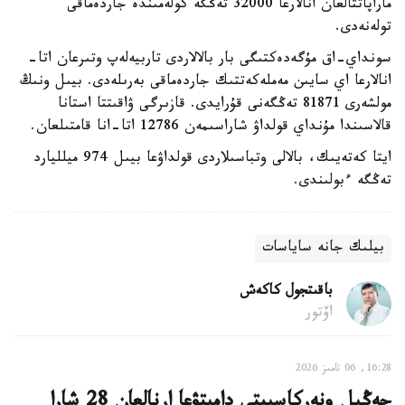
ماراپاتتالعان انالارعا 32000 تەڭگە كولەمىندە جاردەماقى
تولەنەدى.
سونداي-اق مۇگەدەكتىگى بار بالالاردى تاربيەلەپ وتىرعان اتا-
انالارعا اي سايىن مەملەكەتتىك جاردەماقى بەرىلەدى. بيىل ونىڭ
مولشەرى 81871 تەڭگەنى قۇرايدى. قازىرگى ۋاقىتتا استانا
قالاسىندا مۇنداي قولداۋ شاراسىمەن 12786 اتا-انا قامتىلعان.
ايتا كەتەيىك، بالالى وتباسىلاردى قولداۋعا بيىل 974 ميلليارد
تەڭگە ءبولىندى.
بيلىك جانە ساياسات
باقىتجول كاكەش
اۆتور
16:28, 06 تامىز 2026
جەڭىل ونەركاسىپتى دامىتۋعا ارنالعان 28 شارا