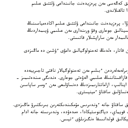
ىق كەڭەسى مەن پرەزيدەنت جانىنداعى ۇلتتىق عىلىم
تالقىلاندى.
وۆا، پرەزيدەنت جانىنداعى ۇلتتىق عىلىم اكادەمياسىنىڭ
تسينالىق جوعارى وقۋ ورىندارى مەن عىلىمي ۇيىمداردىڭ
ىمدار مەن ساراپشىلار قاتىستى.
ممەن قاتار، ەلدىڭ تەحنولوگيالىق دامۋى ءۇشىن دە ماڭىزدى
لەمەلەردەن ءبىلىم مەن تەحنولوگيالار ناقتى تاجىريبەدە
 قازاقستاننىڭ عىلىمي الەۋەتى جوعارى. ەندىگى مىندەتىمىز -
ا اينالىپ، ازاماتتارىمىزدىڭ دەنساۋلىعى مەن ءومىر ساپاسىن
ساۋلىق ساقتاۋ ءمينيسترى.
ىق ساقتاۋ جانە ءوندىرىس مۇمكىندىكتەرىن بىرىكتىرۋ ماڭىزدى.
ىپ قويماي، دياگنوستيكادا، ەمدەۋدە، وندىرىستە جانە ادام
تيكالىق قولدانىسقا ەنگىزىلۋى ءتيىس.