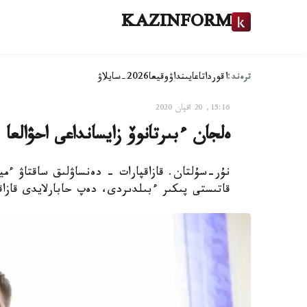
KAZINFORM
ترەند:
اقوردا
تاعايىنداۋ
وقيعا
2026-سايلاۋ
15:16, 20 اقپان 2020
ەلجان ءبىرتانوۆ زايسانداعى احۋالعا
نۇر-سۇلتان. قازاقپارات - دەنساۋلىق ساقتاۋ ءمي
قاتىستى پىكىر ءبىلدىردى، دەپ حابارلايدى قازاق