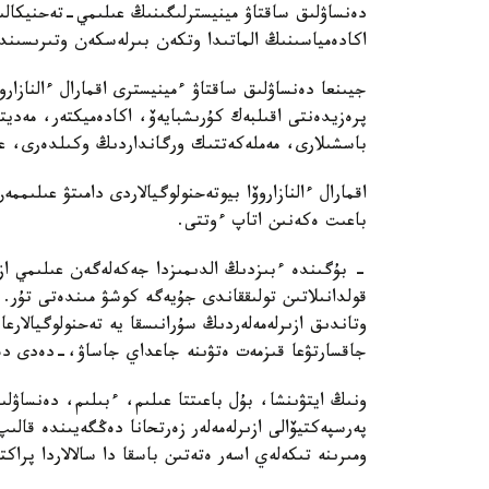
دەنساۋلىق ساقتاۋ مينيسترلىگىنىڭ عىلىمي-تەحنيكال
اكادەمياسىنىڭ الماتىدا وتكەن بىرلەسكەن وتىرىسىندا 
جيىنعا دەنساۋلىق ساقتاۋ ءمينيسترى اقمارال ءالنازار
پرەزيدەنتى اقىلبەك كۇرىشبايەۆ، اكادەميكتەر، مەدي
باسشىلارى، مەملەكەتتىك ورگانداردىڭ وكىلدەرى، عال
اقمارال ءالنازاروۆا بيوتەحنولوگيالاردى دامىتۋ عىلى
باعىت ەكەنىن اتاپ ءوتتى.
- بۇگىندە ءبىزدىڭ الدىمىزدا جەكەلەگەن عىلىمي ازىر
قولدانىلاتىن تولىققاندى جۇيەگە كوشۋ مىندەتى تۇر.
وتاندىق ازىرلەمەلەردىڭ سۇرانىسقا يە تەحنولوگيالارع
جاقسارتۋعا قىزمەت ەتۋىنە جاعداي جاساۋ،-دەدى دەن
ونىڭ ايتۋىنشا، بۇل باعىتتا عىلىم، ءبىلىم، دەنساۋل
پەرسپەكتيۆالى ازىرلەمەلەر زەرتحانا دەڭگەيىندە قال
ومىرىنە تىكەلەي اسەر ەتەتىن باسقا دا سالالاردا پراك