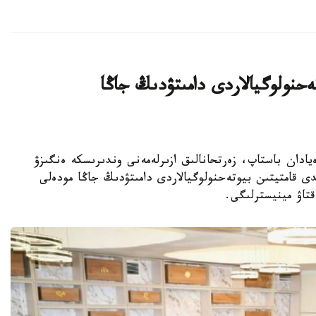
يىن بيوتەحنولوگيالاردى دامىتۋدىڭ جاڭا
ا عىلىمي يدەيادان باستاپ، زەرتحانالىق ازىرلەمەنى وندىرىسكە ەنگىزۋ
ى قامتيتىن بيوتەحنولوگيالاردى دامىتۋدىڭ جاڭا مودەلى
قتاۋ مينيسترلىگى.