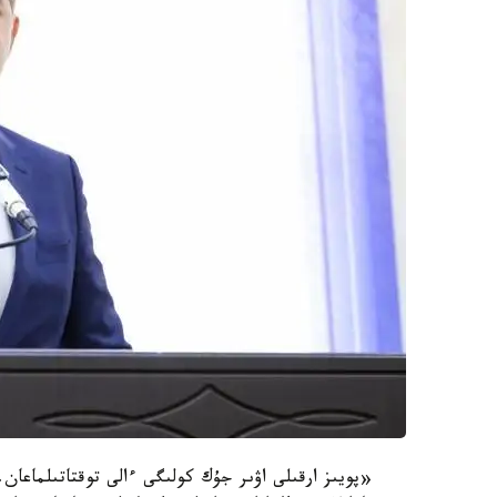
«پويىز ارقىلى اۋىر جۇك كولىگى ءالى توقتاتىلماعان.