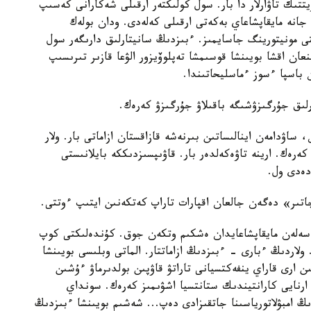
زيتتىك تاۋارلار دا بار. سول كولىكتەر ارقىلى شەكارانى كەسىپ
انە مايقاپشاعاي بەكەتى ارقىلى كەلەدى. ودان بولەك
تى مونيتورينگ جاسايمىز. ءبىزدىڭ سانيتارلىق دارىگەر سول
ىنعان اقشا بويىنشا قوسىمشا تەپلوۆيزور الۋعا قازىر تىرىسىپ
 باسپا ءسوز ءماسليحاتىندا.
رلىق جۇرگىزۋشىگە باقىلاۋ جۇرگىزۋ كەرەك.
ساۋدامەن اينالىساتىن بىرنەشە قازاقستان ازاماتى بار. ولار
كەرەك. ارينە تاۋەكەلدەر بار. قاۋىپسىزدىككە بايلانىستى
دەدى ول.
جاتىر» دەگەن جالعان اقپارات تاراپ كەتكەنىن ايتىپ ءوتتى.
سەلەن مايقاپشاعايدان ەشكىم وتكەن جوق. كۇندەلىكتى كوپ
تان بويىنشا 10-15 ادام وتەدى. ولاردىڭ ءبارى - ءبىزدىڭ ازاماتتار. الماتى وبلىسى بويىنشا
كەيىن ارى قاراي ينفەكتسيانى تاراتۋ قاۋپىن بولدىرماۋ ءۇشىن
ارنايى كارانتيندىك ستانتسيا اشۋىمىز كەرەك. سونداي
دىڭ امبۋلاتورياسىنا جاتقىزادى دەپ... شەشىم بويىنشا ءبىزدىڭ