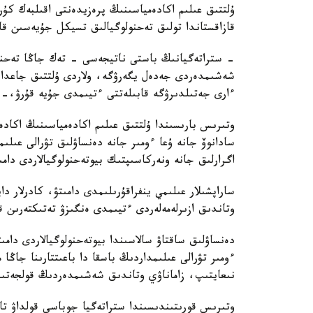
ۇلتتىق عىلىم اكادەمياسىنىڭ پرەزيدەنتى اقىلبەك كۇ
قازاقستاندا تولىق تەحنولوگيالىق تسيكل جۇيەسىن قال
- ستراتەگيانىڭ باستى ناتيجەسى - تەك جاڭا تەحنول
شەشىمدەردى جەدەل يگەرۋگە، ولاردى ۇلتتىق جاعدايع
ءارى جەتىلدىرۋگە قابىلەتتى ءتيىمدى جۇيە قۇرۋ،-د
وتىرىس بارىسىندا ۇلتتىق عىلىم اكادەمياسىنىڭ اكاد
سادانوۆ جانە ۇعا ءومىر جانە دەنساۋلىق تۋرالى عىلى
اگرارلىق جانە ونەركاسىپتىك بيوتەحنولوگيالاردى دامى
ساراپشىلار عىلىمي ينفراقۇرىلىمدى دامىتۋ، كادرلار دا
وتاندىق ازىرلەمەلەردى ءتيىمدى ەنگىزۋ تەتىكتەرىن قال
دەنساۋلىق ساقتاۋ سالاسىندا بيوتەحنولوگيالاردى دامى
ءومىر تۋرالى عىلىمداردىڭ باسقا دا باعىتتارىنا جاڭا
نىعايتىپ، زاماناۋي وتاندىق شەشىمدەردىڭ قولجەتىمدى
وتىرىس قورىتىندىسىندا ستراتەگيا جوباسى قولداۋ تاپ