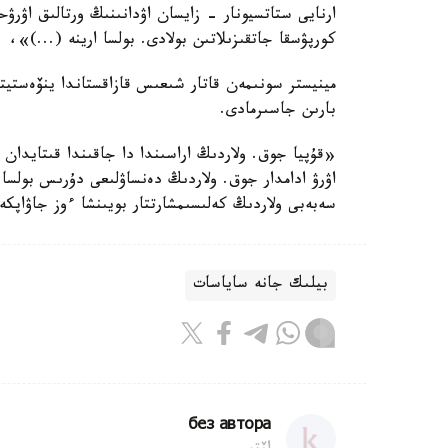
ارنايى ستاتسيونار - زايسان اۋدانىنىڭ ورتالىق اۋرۋحا
كورپۋسقا جاتقىزىلاتىن بولادى. بولسا ارينە (...)»،
مينيستر سونىمەن قاتار شىعىس قازاقستاندا ينۆەستيتس
بارىن جاسىرمادى.
«قۇپيا جوق. ولاردىڭ اراسىندا دا جاقىندا قىتايدان كە
اۋرۋ ادامدار جوق. ولاردىڭ دەنساۋلىعى دۇرىس بولسا
سەبەبى ولاردىڭ كەلىسىمشارتتار بويىنشا ءوز جاۋاپك
بيلىك جانە ساياسات
без автора