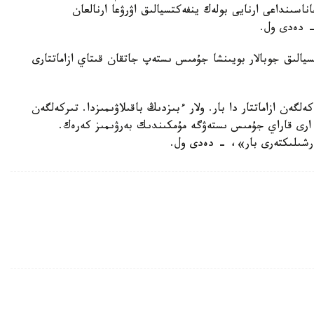
ناسىنداعى ارنايى بولەك ينفەكتسيالىق اۋرۋعا ارنالعان
 - دەدى ول.
يالىق جوبالار بويىنشا جۇمىس ىستەپ جاتقان قىتاي ازاماتتارى
لگەن ازاماتتار دا بار. ولار ءبىزدىڭ باقىلاۋىمىزدا. تىركەلگەن
 ارى قاراي جۇمىس ىستەۋگە مۇمكىندىك بەرۋىمىز كەرەك.
ەرشىلىكتەرى بار»، - دەدى ول.