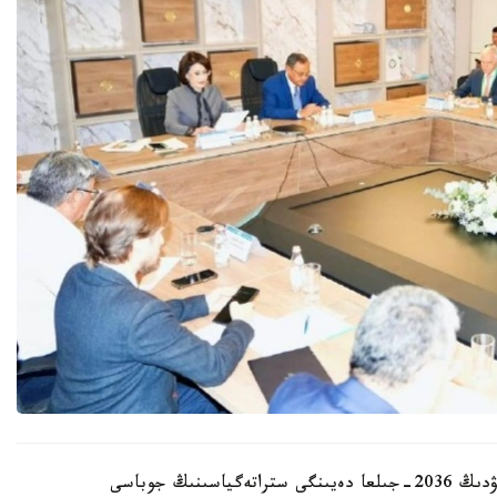
قازاقستان رەسپۋبليكاسىندا بيوتەحنولوگيالاردى دامىتۋدىڭ 2036-جىلعا دەيىنگى ستراتەگياسىنىڭ جوباسى