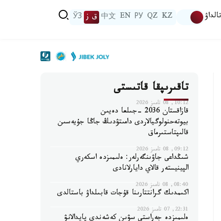
الداۋ
KZ
QZ
РУ
EN
中文
ق ز
ЎЗ
تاقىرىپقا قاتىستى
10:12, 08 تامىز 2026
قازاقستان 2036 -جىلعا دەيىن
بيوتەحنولوگيالاردى دامىتۋدىڭ جاڭا جۇيەسىن
قالىپتاستىرماق
09:12, 08 تامىز 2026
شىڭداعى جاۋىنگەرلەر: ەلىمىزدە اسكەري
الپينيستەر قالاي دايارلانادى
08:40, 08 تامىز 2026
اكىمدىك گرانتتارىنا قۇجات قابىلداۋ باستالدى
22:31, 07 تامىز 2026
ەلىمىزدە جەراستى سۋىن كەشەندى پايدالانۋ