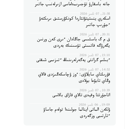
جانە باسقارۋ تۇجىرىمداماسى ازىرلەنىپ جاتىر
21:58, 07 تامىز 2026
اسكەري ينستيتۋتتاردا كونكۋرستىق ىرىكتەۋ
ءجۇرىپ جاتىر
20:31, 07 تامىز 2026
ق م گ باسشىسى جاڭادان ءىرى كەن ورنىن
يگەرۋگە قاتىستى تۇسىنىك بەردى
15:10, 07 تامىز 2026
ءبىلىم گرانتى يەگەرلەرىنىڭ ءتىزىمى شىقتى
14:52, 07 تامىز 2026
قۇرىلتاي سايلاۋى: ءوز ۋچاسكەڭىزدى قالاي
وڭاي تابۋعا بولادى
10:39, 07 تامىز 2026
اتاجۇرتتا وقيدى تالاي قازاق بالاسى
19:09, 06 تامىز 2026
ۇلكەن الماتى اينالما جولىندا تولەم جاساۋ
ءتارتىبى وزگەردى