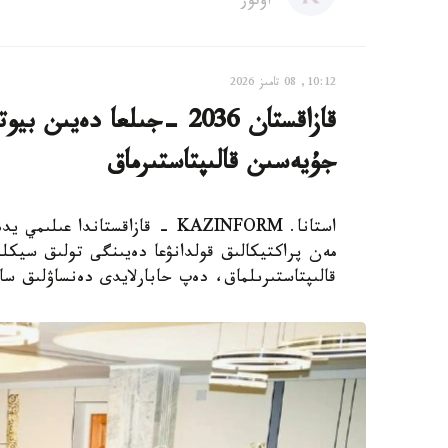
اۆتور
10:12, 08 تامىز 2026
قازاقستان 2036 -جىلعا دە
جۇيەسىن قالىپتاستىرماق
استانا. KAZINFORM - قازاقستاند
مەن پراكتيكالىق قولدانۋعا دەيىنگى تولىق سيكلد
قالىپتاستىرىلماق، دەپ حابارلايدى دەنساۋلىق سا