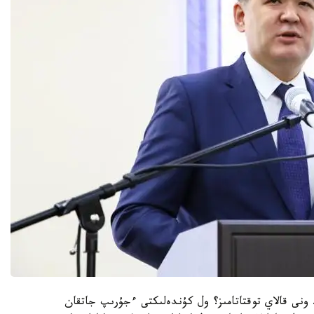
 ونى قالاي توقتاتامىز؟ ول كۇندەلىكتى ءجۇرىپ جاتقان