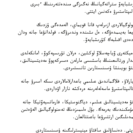
رىشبايەۆ ستراتەگيانىڭ نەگىزگى مىندەتتەرىنىڭ ءبىرى
ىپتاستىرۋ ەكەنىن ايتتى.
وگيالاردى ازىرلەپ قانا قويماي، الەمدەگى ۇزدىك
ا بەيىمدەۋگە، ەل ىشىندە وندىرۋگە، قولدانۋعا جانە ودان
ەدى اقىلبەك كۇرىشبايەۆ.
ەميكتەرى ۆياچەسلاۆ لوكشين، ەرلان تۇرىسپەكوۆ، امانكەلدى
مدار ورتالىعىنىڭ باسشىسى مارلەن ەسىركەپوۆ مەديتسينالىق،
تۋ بويىنشا ۇسىنىستارىن تانىستىردى.
يارلاۋ، فلاگماندىق عىلىمي باعدارلامالاردى ىسكە اسىرۋ جانە
ىپتاستىرۋ ماسەلەلەرىنە ەرەكشە نازار اۋداردى.
تۋ مەديتسينالىق عىلىم، دياگنوستيكا، فارماتسيەۆتيكا جانە
 مۇمكىندىك بەرمەك. بۇل ەلىمىزدىڭ تەحنولوگيالىق الەۋەتىن
لىگىن ارتتىرۋعا باعىتتالعان.
تى. دەنساۋلىق ساقتاۋ مينيسترلىگىنە ۇسىنىستاردى