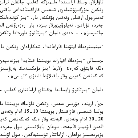
تاۋارلار. ونىڭ اراسىندا ەلىمىزگە كەلىپ جاتقان تران
وتكەن جۇرگىزۋشىلەرى شىعىس قازاقستانداعى باقتى ج
تەمىرجول ارقىلى وتەتىن پۋنكتەر بار. ءبىز كۇندەلىك
جەردە تۇرادى. تەپلوۆيزورلار بىزدە بار. رەزەرۆتەن ال
جاتىرمىز»، - دەدى ەلجان ءبىرتانوۆ ەلوردادا وتكەن
ءمينيستردىڭ ايتۋىنا قاراعاندا، شەكارادان وتكەن با
«مىسالى ءبىزدىڭ اقپارات بويىنشا قىتايدا بيزنەسپەن، 
ەلگە قايتۋى كەرەك. ولارعا ءبىز مۇمكىندىك بەرۋىمىز 
كەلگەننەن كەيىن ولار باقىلاۋعا الىنۋى ءتيىس»، - 
ەلجان ءبىرتانوۆ زايساندا «قىتاي ازاماتتارى كەلىپ 
«ول ارينە، دۇرىس ەمەس. وتكەن تاۋلىك بويىنشا ما
بولسا شىعىس قازاقس
20-30 ادام وتەدى. البەتتە ولار ەلگە كەلگەننەن 
الدىن الۋىمىز قاجەت. سوعان بايلانىستى سول جەردە 
بۇيرىعىمىز بولعان. ازاماتتار تۇسىنبەگەن. سول اۋىل