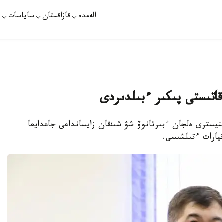
الەمدە
قازاقستان
ساياسات
ت
 قاتىستى پىكىر ءبىلدىردى
نيسترى ەلجان ءبىرتانوۆ شۋ شىققان زايسانداعى جاعدايعا
پارات ءتىلشىسى.