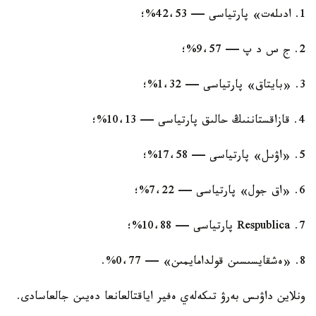
1. ادىلەت» پارتياسى — 42،53%؛
2. ج س د پ — 9،57%؛
3. «بايتاق» پارتياسى — 1،32%؛
4. قازاقستاننىڭ حالىق پارتياسى — 10،13%؛
5. «اۋىل» پارتياسى — 17،58%؛
6. «اق جول» پارتياسى — 7،22%؛
7. Respublica پارتياسى — 10،88%؛
8. «ەشقايسىسىن قولدامايمىن» — 0،77%.
ونلاين داۋىس بەرۋ تىكەلەي ەفير اياقتالعانعا دەيىن جالعاسادى.