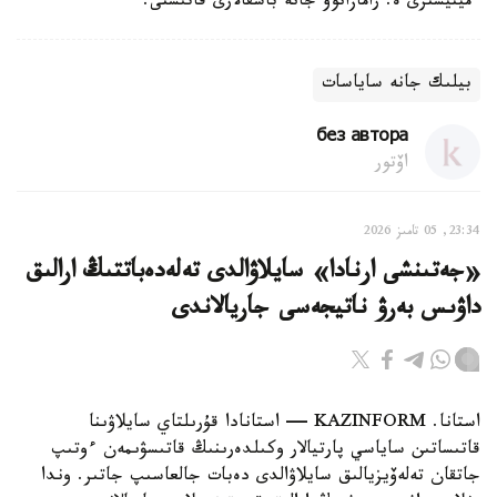
ءمينيسترى ە. رامازانوۆ جانە باسقالارى قاتىستى.
بيلىك جانە ساياسات
без автора
اۆتور
23:34, 05 تامىز 2026
«جەتىنشى ارنادا» سايلاۋالدى تەلەدەباتتىڭ ارالىق
داۋىس بەرۋ ناتيجەسى جاريالاندى
استانا. KAZINFORM — استانادا قۇرىلتاي سايلاۋىنا
قاتىساتىن ساياسي پارتيالار وكىلدەرىنىڭ قاتىسۋىمەن ءوتىپ
جاتقان تەلەۆيزيالىق سايلاۋالدى دەبات جالعاسىپ جاتىر. وندا