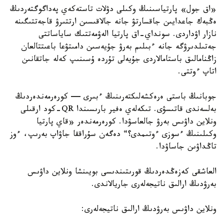
«اق جول» پارتياسىنىڭ وكىلى دۋلات تاستەكەي پەداگوگتەردىڭ
ەڭبەك جاعدايىن جاقسارتۋ جانە جالاقىسىن ارتتىرۋ قاجەتتىگىنە
نازار اۋداردى. سونداي-اق پارتيا الەۋمەتتىك ساياساتتى
جەتىلدىرۋگە جانە ءبىلىم بەرۋ جۇيەسىن دامىتۋعا باعىتتالعان
زاڭنامالىق باستامالاردى جۇيەلى تۇردە ۇسىنىپ كەلە جاتقانىن
اتاپ ءوتتى.
جوبانىڭ باستى ەرەكشەلىكتەرىنىڭ ءبىرى — كورەرمەندەردىڭ
بەلسەندى قاتىسۋى. تىكەلەي ەفير بارىسىندا QR-كود ارقىلى
ونلاين داۋىس بەرۋ جالعاسۋدا. كورەرمەندەر «قاي پارتيا
وكىلىنىڭ ءسوزى ءوتىمدى؟“ دەگەن سۇراققا جاۋاپ بەرىپ، ءوز
تاڭداۋىن جاساۋدا.
العاشقى كەزەڭدەردىڭ قورىتىندىسى بويىنشا ونلاين داۋىس
بەرۋدىڭ ارالىق ناتيجەلەرى جاريالاندى.
ونلاين داۋىس بەرۋدىڭ ارالىق ناتيجەلەرى: