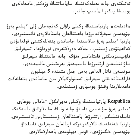
تەتىكتەرى جانە مەملەكەتتىك ساياساتتىڭ وزەكتى ماسەلەلەرى
بويىنشا پىكىر الماسىپ جاتىر.
«ادىلەت» پارتياسىنىڭ وكىلى راۋان كەنجەحان ۇلى ءبىلىم بەرۋ
جۇيەسىن سيفرلاندىرۋعا باعىتتالعان باستامالاردى تانىستىردى.
پارتيا ءبىلىم بەرۋ سالاسىندا جاساندى ينتەللەكتىنى قولدانۋدى
كەڭەيتۋدى ۇسىنىپ، جەكە دەرەكتەردى قورعاۋعا، تسيفرلىق
قاۋىپسىزدىكتى قامتاماسىز ەتۋگە جانە حالىقتىڭ سيفرلىق
ساۋاتتىلىعىن ارتتىرۋعا باسىمدىق بەرەتىنىن مالىمدەدى.
سونىمەن قاتار الداعى بەس جىل ىشىندە 5 ميلليون
قازاقستاندىقتى سيفرلىق تەحنولوگيالار مەن جاساندى ينتەللەكت
داعدىلارىنا وقىتۋ جوسپارى ۇسىنىلدى.
Respublica پارتياسىنىڭ وكىلى مەيرامگۇل ءمادالى جوعارى
ءبىلىم بەرۋ جۇيەسىن دامىتۋ جانە ونىڭ حالىقارالىق باسەكەگە
قابىلەتتىلىگىن ارتتىرۋعا باعىتتالعان ۇسىنىستارىن تانىستىردى.
پارتيا شەتەلدىك تالاپكەرلەرگە ارنالعان سيفرلىق قابىلداۋ
جۇيەسىن ەنگىزۋدى، قوس ديپلومدى باعدارلامالاردى