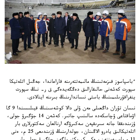
ءباسپاسوز قىزمەتىنىڭ مالىمەتتەرىنە قاراعاندا، جەڭىل اتلەتيكا
سپورت كەشەنى حالىقارالىق دەڭگەيدەگى ق ر- نىڭ سپورت
ينفراقۇرىلىمىنىڭ باستى نىساندارىنىڭ بىرىنە اينالادى.
نىسان تۇران داڭعىلى مەن ۇلى دالا كوشەسىنىڭ قيىلىسىندا 9 گا
اۋماقتاعى ۋچاسكەدە سالىنىپ جاتىر. كەشەن 14 جۇگىرۋ جولى،
ۇزىندىققا جانە سىرىقپەن سەكىرۋگە ارنالعان سەكتورلارى بار
اتلەتيكالىق يادرو الاڭىنان، جولدارىنىڭ ۇزىندىعى 25 م، ەنى