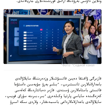
ونلاين داۋىس بەرۋدىڭ ارالىق قورىتىندىلارى جاريالاندى.
Фото: "Седьмой канал"
قازىرگى ۋاقىتقا دەيىن قاتىسۋشىلار وزدەرىنىڭ سايلاۋالدى
باعدارلامالارىن تانىستىرىپ، ءبىلىم بەرۋ جۇيەسىن دامىتۋعا
قاتىستى باستامالارىن ۇسىندى. قازىر دەباتتاردىڭ كەلەسى
كەزەڭىندە ساياسي پارتيا وكىلدەرى ءبىر-بىرىنە سۇراق قويىپ،
سايلاۋالدى باعدارلامالارداعى باسىمدىقتار، ولاردى ىسكە اسىرۋ