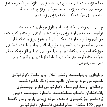
كەڭەيتۋدى، ءبىلىم ەكسپورتىن دامىتۋدى، تاۋەلسىز اككرەديتتەۋ
جۇيەسىن جەتىلدىرۋدى جانە جوعارى وقۋ ورىندارىنىڭ
اكادەميالىق ەركىندىگىن كەڭەيتۋدى ۇسىندى.
ج س د پ وكىلى ماقسۋت ناسيبۋلوۆ جوعارى ءبىلىمنىڭ
قولجەتىمدىلىگىن ارتتىرۋدى قولدايتىنىن ايتتى. ونىڭ پىكىرىنشە،
جوعارى وقۋ ورىندارىندا تەگىن ءبىلىم بەرۋ پوپۋليستىك شارا
ەمەس جانە مۇنداي تاجىريبە ەۋروپانىڭ بىرقاتار ەلىندە ءساتتى
جۇزەگە اسىرىلىپ كەلەدى. پارتيا جوعارى ءبىلىم الۋ مۇمكىندىگى
وتباسىنىڭ قارجىلىق جاعدايىنا عانا تاۋەلدى بولماۋى ءتيىس
دەپ ەسەپتەيدى.
«بايتاق» پارتياسىنىڭ وكىلى اسلان بايزاحانوۆ ەكولوگيالىق
مادەنيەتتى ەرتە جاستان قالىپتاستىرۋدىڭ ماڭىزدىلىعىنا
توقتالدى. ونىڭ ايتۋىنشا، ەكولوگيالىق اعارتۋ جۇمىستارى
بالاباقشادان باستاپ مەملەكەتتىك باسقارۋ جۇيەسىنە دەيىن
ۇزدىكسىز جۇرگىزىلۋى قاجەت. سونداي-اق پارتيا وسى ۋاقىتقا
دەيىن 150 مىڭنان استام ادامدى قامتىعان ەكولوگيالىق