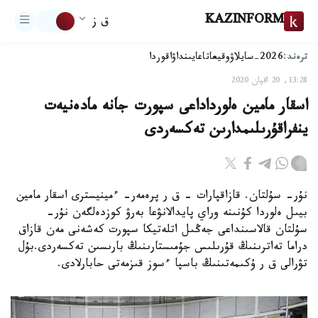
KAZINFORM
ق ز
ترەند:
2026-سايلاۋ
وقيعا
تاعايىنداۋ
اقوردا
13:28, 20 اقپان 2020
اسقار مامين ەلورداداعى سپورت جانە مادەنيەت
ينفراقۇرىلىمدارىن تەكسەردى
نۇر- سۇلتان. قازاقپارات – ق ر پرەمەر- ءمينيسترى اسقار مامين
بيىل ەلوردا كۇنىنە وراي پايدالانۋعا بەرۋ كوزدەلگەن نۇر-
سۇلتان قالاسىنداعى جەڭىل اتلەتيكا سپورت كەشەنى مەن قازاق
دراما تەاترىنىڭ قۇرىلىس جۇمىستارىنىڭ بارىسىن تەكسەردى.بۇل
تۋرالى ق ر ۇكىمەتىنىڭ باسپا ءسوز قىزمەتى حابارلادى.