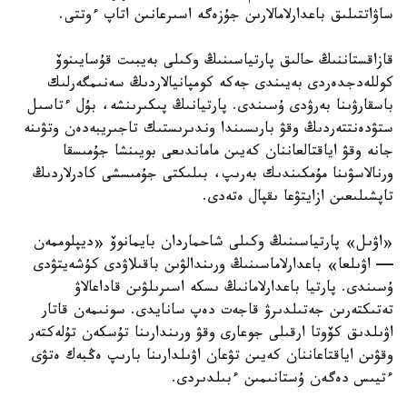
ساۋاتتىلىق باعدارلامالارىن جۇزەگە اسىرعانىن اتاپ ءوتتى.
قازاقستاننىڭ حالىق پارتياسىنىڭ وكىلى بەيبىت قۇسايىنوۆ
كوللەدجدەردى بەيىندى جەكە كومپانيالاردىڭ سەنىمگەرلىك
باسقارۋىنا بەرۋدى ۇسىندى. پارتيانىڭ پىكىرىنشە، بۇل ءتاسىل
ستۋدەنتتەردىڭ وقۋ بارىسىندا وندىرىستىك تاجىريبەدەن وتۋىنە
جانە وقۋ اياقتالعاننان كەيىن ماماندىعى بويىنشا جۇمىسقا
ورنالاسۋىنا مۇمكىندىك بەرىپ، بىلىكتى جۇمىسشى كادرلاردىڭ
تاپشىلىعىن ازايتۋعا ىقپال ەتەدى.
«اۋىل» پارتياسىنىڭ وكىلى شاحماردان بايمانوۆ «ديپلوممەن
— اۋىلعا» باعدارلاماسىنىڭ ورىندالۋىن باقىلاۋدى كۇشەيتۋدى
ۇسىندى. پارتيا باعدارلامانىڭ ىسكە اسىرىلۋىن قاداعالاۋ
تەتىكتەرىن جەتىلدىرۋ قاجەت دەپ سانايدى. سونىمەن قاتار
اۋىلدىق كۆوتا ارقىلى جوعارى وقۋ ورىندارىنا تۇسكەن تۇلەكتەر
وقۋىن اياقتاعاننان كەيىن تۋعان اۋىلدارىنا بارىپ ەڭبەك ەتۋى
ءتيىس دەگەن ۇستانىمىن ءبىلدىردى.