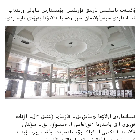
ۇكىمەت باسشىسى بارلىق قۇرىلىس جۇمىستارىن ساپالى ورىنداپ،
نىسانداردى جوسپارلانعان مەرزىمدە پايدالانۋعا بەرۋدى تاپسىردى.
نىسانداردى ارالاۋعا «سامۇرىق- قازىنا» ۇلتتىق ءال- اۋقات
قورى» ا ق باسقارما ءتوراعاسى ا. ەسىموۆ، نۇر- سۇلتان
قالاسىنىڭ اكىمى ا. كولگىنوۆ، مادەنيەت جانە سپورت ۆيتسە-