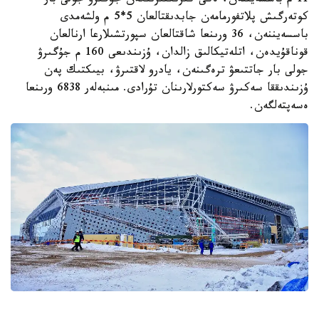
11 م باسسەيننەن، ەكى كىرىكتىرىلگەن جۇگىرۋ جولى بار
كوتەرگىش پلاتفورمامەن جابدىقتالعان 5*5 م ولشەمدى
باسسەيننەن، 36 ورىنعا شاقتالعان سپورتشىلارعا ارنالعان
قوناقۇيدەن، اتلەتيكالىق زالدان، ۇزىندىعى 160 م جۇگىرۋ
جولى بار جاتتىعۋ ترەگىنەن، يادرو لاقتىرۋ، بيىكتىك پەن
ۇزىندىققا سەكىرۋ سەكتورلارىنان تۇرادى. مىنبەلەر 6838 ورىنعا
ەسەپتەلگەن.