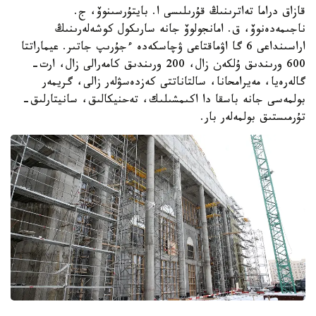
قازاق دراما تەاترىنىڭ قۇرىلىسى ا. بايتۇرسىنوۆ، ج.
ناجىمەدەنوۆ، ق. امانجولوۆ جانە سارىكول كوشەلەرىنىڭ
اراسىنداعى 6 گا اۋماقتاعى ۋچاسكەدە ءجۇرىپ جاتىر. عيماراتتا
600 ورىندىق ۇلكەن زال، 200 ورىندىق كامەرالى زال، ارت-
گالەرەيا، مەيرامحانا، سالتاناتتى كەزدەسۋلەر زالى، گريمەر
بولمەسى جانە باسقا دا اكىمشىلىك، تەحنيكالىق، سانيتارلىق-
تۇرمىستىق بولمەلەر بار.