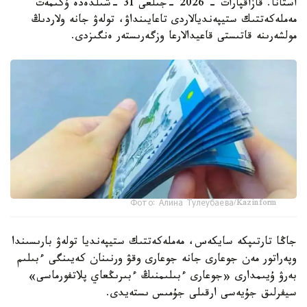
استانا. قازاقپارات - 2026 -جىلعى 31 -شىلدەدە ۇكىمەت
مەملەكەتتىك ستيپەنديالاردى تاعايىنداۋ، تولەۋ جانە ولاردىڭ
مولشەرىنە قاتىستى قاعيدالارعا وزگەرىستەر ەنگىزدى.
Фото: Алина Тулеубаева/Kazinform
جاڭا تارتىپكە سايكەس، مەملەكەتتىك ستيپەنديا تولەۋ بارىسىندا
وپەراتور مەن جوعارى جانە جوعارى وقۋ ورنىنان كەيىنگى ءبىلىم
بەرۋ ۇيىمدارى «جوعارى ءبىلىمنىڭ ءبىرىڭعاي پلاتفورماسى»
سيفرلىق جۇيەسى ارقىلى جۇمىس ىستەيدى.