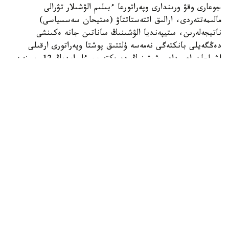
جوعارى وقۋ ورىندارى وپەراتورعا ءبىلىم الۋشىلار تۋرالى
مالىمەتتەردى، ارالىق اتتەستاتتاۋ (ەمتيحان سەسسياسى)
ناتيجەلەرىن، ستيپەنديا الۋشىنىڭ ساناتىن جانە ەكىنشى
دەڭگەيلى بانكتەگى نەمەسە ۇلتتىق پوشتا وپەراتورى ارقىلى
اشىلعان اعىمداعى شوتىنىڭ دەرەكتەرىن ءار ايدىڭ 12-سىنەن
كەشىكتىرمەي جىبەرۋى ءتيىس.
ەگەر ايدىڭ 12- ءسى دەمالىس كۇنىنە سايكەس كەلسە، قۇجات
تاپسىرۋ مەرزىمى ودان كەيىنگى العاشقى جۇمىس كۇنىنە
اۋىستىرىلادى.
وپەراتور جوعارى وقۋ ورىندارىنان كەلىپ تۇسكەن مالىمەتتەردى
بەس جۇمىس كۇنى ىشىندە قاراپ، عىلىم جانە جوعارى ءبىلىم
سالاسىنداعى ۋاكىلەتتى ورگانعا جانە ءتيىستى سالانىڭ وزگە دە
ۋاكىلەتتى ورگاندارىنا قارجىلاندىرۋعا ءوتىنىم جىبەرەدى.
ءوز كەزەگىندە، ۋاكىلەتتى ورگاندار ءوتىنىم تۇسكەن كۇننەن
باستاپ ءۇش جۇمىس كۇنى ىشىندە ستيپەنديا الۋشىلاردىڭ
تالاپتارعا سايكەستىگىن تەكسەرىپ، تولەم جاساۋ ءۇشىن
قاراجاتتى وپەراتورعا اۋدارادى.