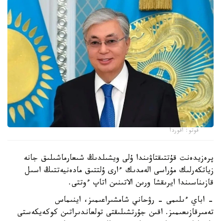
فوتو: اقوردا
پرەزيدەنت قۇتتىقتاۋىندا ۇلى ويشىلدىڭ شىعارماشىلىق جانە
زياتكەرلىك مۇراسى الەمدىك ءارى ۇلتتىق مادەنيەتتىڭ اسىل
قازىناسىندا ايرىقشا ورىن الاتىنىن اتاپ ءوتتى.
- اباي ءىلىمى - رۋحاني شامشىراعىمىز، اينىماس
تەمىرقازىعىمىز. اقىن جۇرتشىلىقتى تولعاندىراتىن كوكەيكەستى