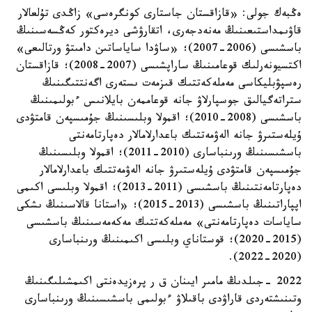
ەڭبەك جولى: «قازاقستان جاستارى كونگرەسى» زاڭدى تۇلعالار
قاۋىمداستىعىنىڭ مەنەدجەرى، اتقارۋشى ديرەكتور كەڭسەسىنىڭ
باسشىسى (2006-2007)؛ «ساۋدا ساياساتىن دامىتۋ ورتالىعى»
اكتسيونەرلىك قوعامىنىڭ ساراپشىسى (2007-2008)؛ قازاقستان
رەسپۋبليكاسى مەملەكەتتىك قىزمەت ىستەرى اگەنتتىگىنىڭ
ستراتەگيالىق جوسپارلاۋ جانە قوعاممەن بايلانىس ءبولىمىنىڭ
باسشىسى (2008-2010)؛ اقمولا وبلىسىنىڭ جۇمىسپەن قامتۋدى
ۇيلەستىرۋ جانە الەۋمەتتىك باعدارلامالار دەپارتامەنتى
باسشىسىنىڭ ورىنباسارى (2010-2011)؛ اقمولا وبلىسىنىڭ
جۇمىسپەن قامتۋدى ۇيلەستىرۋ جانە الەۋمەتتىك باعدارلامالار
دەپارتامەنتىنىڭ باسشىسى (2011-2013)؛ اقمولا وبلىسى اكىمى
اپپاراتىنىڭ باسشىسى (2013-2015)؛ «استانا قالاسىنىڭ ىشكى
ساياسات دەپارتامەنتى» مەملەكەتتىك مەكەمەسىنىڭ باسشىسى
(2015-2020)؛ قوستاناي وبلىسى اكىمىنىڭ ورىنباسارى
(2020-2022).
2022 -جىلدىڭ مامىر ايىنان ق ر پرەزيدەنتى اكىمشىلىگىنىڭ
وتىنىشتەردى قاراۋدى باقىلاۋ ءبولىمى باسشىسىنىڭ ورىنباسارى