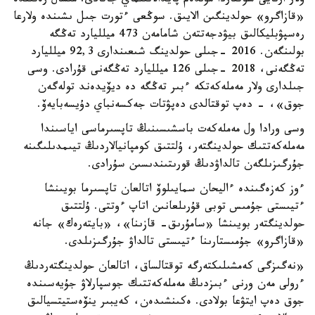
ولار ارنايى شوتتاردا مۇلدەم پايدالانىلماي جاتادى. مىسال رەتىندە
«قازاگرو» حولدينگىن الايىق. سوڭعى ءتورت جىل ىشىندە ولارعا
رەسپۋبليكالىق بيۋدجەتتەن شامامەن 473 ميلليارد تەڭگە
بولىنگەن. 2016 -جىلى حولدينگ شىعىندارى 92,3 ميلليارد
تەڭگەنى، 2018 -جىلى 126 ميلليارد تەڭگەنى قۇرادى. وسى
جىلدارى ولار مەملەكەتكە ءبىر تەڭگە دە ديۆيدەند تولەگەن
جوق»، - دەپ توقتالدى دەپۋتات جەكسەنباي دۇيسەبايەۆ.
وسى ورادا ول مەملەكەت باسشىسىنىڭ تاپسىرماسى اياسىندا
مەملەكەتتىك حولدينگتەر، ۇلتتىق كومپانيالاردىڭ تيىمدىلىگىنە
جۇرگىزىلگەن تالداۋدىڭ قورىتىندىسىن سۇرادى.
ءوز كەزەگىندە ءاليحان سمايىلوۆ اتالعان تاپسىرما بويىنشا
ءتيىستى جۇمىس توبى قۇرىلعانىن اتاپ ءوتتى. ۇلتتىق
حولدينگتەر بويىنشا «سامۇرىق- قازىنا»، «بايتەرەك» جانە
«قازاگرو» جۇمىستارىنا ءتيىستى تالداۋ جۇرگىزىلدى.
«نەگىزگى كەمشىلىكتەرگە توقتالساق، اتالعان حولدينگتەردىڭ
ءرولى مەن ورنى ءبىزدىڭ مەملەكەتتىك جوسپارلاۋ جۇيەسىندە
جوق دەپ ايتۋعا بولادى. ەكىنشىدەن، كەيبىر ينۆەستيتسيالىق