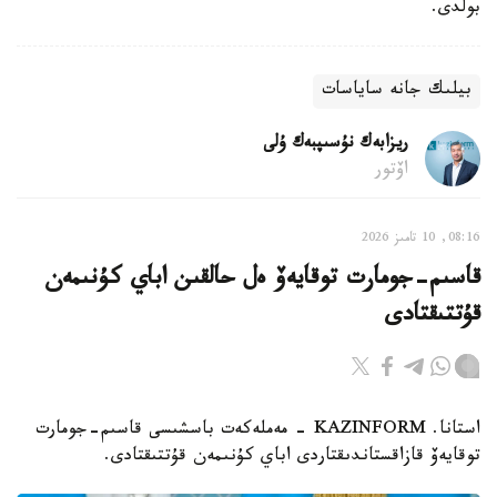
بولدى.
بيلىك جانە ساياسات
ريزابەك نۇسىپبەك ۇلى
اۆتور
08:16, 10 تامىز 2026
قاسىم-جومارت توقايەۆ ەل حالقىن اباي كۇنىمەن
قۇتتىقتادى
استانا. KAZINFORM - مەملەكەت باسشىسى قاسىم-جومارت
توقايەۆ قازاقستاندىقتاردى اباي كۇنىمەن قۇتتىقتادى.