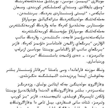
جوبالارى ءتيىمسىز. سوسىن، بورىشتىق مىندەتتەمەلەرىنىڭ
ءوسۋى بايقالادى. وسىنداي كەمشىلىكتەر كورىندى. وسىعان
سايكەس، ءتيىستى ۇسىنىستاردى بەردىك. بىرىنشىدەن،
مەملەكەتتىك حولدينگتەردىڭ ستراتەگيالىق جوسپارلاۋ
جۇمىستارىن جەتىلدىرۋ كەرەك جانە ولاردىڭ كورسەتكىشتەرىن
مەملەكەتتىك جوسپارلاۋ جۇيەسىنىڭ كورسەتكىشتەرىنە
سايكەستەندىرۋىمىز قاجەت. ەكىنشىدەن، ولاردىڭ ساتىپ
الۋلارىن ءبىرىڭعاي زاڭمەن قامتاماسىز ەتۋىمىز كەرەك. قازىر
ءبىرىڭعاي ساتىپ الۋ زاڭناماسى بويىنشا جوباسىن ازىرلەپ
جاتىرمىز»، - دەدى ۇكىمەت باسشىسىنىڭ ءبىرىنشى
ورىنباسارى.
ونىڭ سوزىنە قاراعاندا، وسى باعىتتا ءبىرقاتار ۇسىنىستار بىلتىر
جەلتوقسان ايىندا پرەزيدەنت اكىمشىلىگىنە ەنگىزىلدى.
«قازاگرو» حولدينگىن جەكە ايتاتىن بولساق، وزدەرىڭىز
بىلەسىزدەر، بىلتىر «قازاگرونىڭ» الدىندا وڭتايلاندىرۋ بويىنشا
ۇلكەن تاپسىرمالار قويىلدى. ناتيجەسىندە، قازىر ءبىز كورىپ
وتىرمىز، شتات سانى قىسقاردى. بيىل تاعى دا «قازاگرونىڭ»