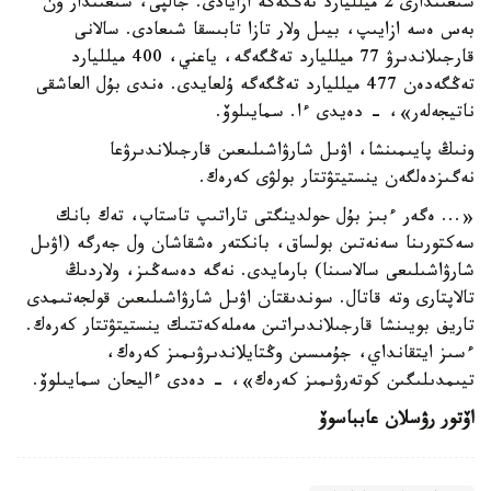
شىعىندارى 2 ميلليارد تەڭگەگە ازايادى. جالپى، شىعىندار ون
بەس ەسە ازايىپ، بيىل ولار تازا تابىسقا شىعادى. سالانى
قارجىلاندىرۋ 77 ميلليارد تەڭگەگە، ياعني، 400 ميلليارد
تەڭگەدەن 477 ميلليارد تەڭگەگە ۇلعايدى. ەندى بۇل العاشقى
ناتيجەلەر»، - دەيدى ءا. سمايىلوۆ.
ونىڭ پايىمىنشا، اۋىل شارۋاشىلىعىن قارجىلاندىرۋعا
نەگىزدەلگەن ينستيتۋتتار بولۋى كەرەك.
«... ەگەر ءبىز بۇل حولدينگتى تاراتىپ تاستاپ، تەك بانك
سەكتورىنا سەنەتىن بولساق، بانكتەر ەشقاشان ول جەرگە (اۋىل
شارۋاشىلىعى سالاسىنا) بارمايدى. نەگە دەسەڭىز، ولاردىڭ
تالاپتارى وتە قاتال. سوندىقتان اۋىل شارۋاشىلىعىن قولجەتىمدى
تاريف بويىنشا قارجىلاندىراتىن مەملەكەتتىك ينستيتۋتتار كەرەك.
ءسىز ايتقانداي، جۇمىسىن وڭتايلاندىرۋىمىز كەرەك،
تيىمدىلىگىن كوتەرۋىمىز كەرەك»، - دەدى ءاليحان سمايىلوۆ.
اۆتور رۋسلان عابباسوۆ