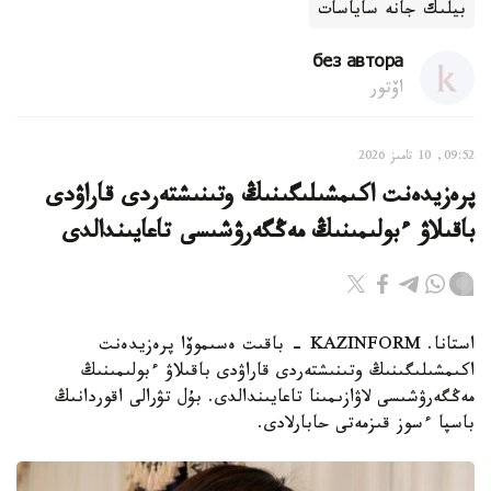
بيلىك جانە ساياسات
без автора
اۆتور
09:52, 10 تامىز 2026
پرەزيدەنت اكىمشىلىگىنىڭ وتىنىشتەردى قاراۋدى
باقىلاۋ ءبولىمىنىڭ مەڭگەرۋشىسى تاعايىندالدى
استانا. KAZINFORM - باقىت ەسىموۆا پرەزيدەنت
اكىمشىلىگىنىڭ وتىنىشتەردى قاراۋدى باقىلاۋ ءبولىمىنىڭ
مەڭگەرۋشىسى لاۋازىمىنا تاعايىندالدى. بۇل تۋرالى اقوردانىڭ
باسپا ءسوز قىزمەتى حابارلادى.