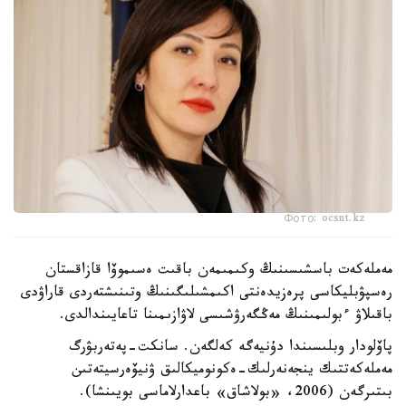
Фото: ocsnt.kz
مەملەكەت باسشىسىنىڭ وكىمىمەن باقىت ەسىموۆا قازاقستان
رەسپۋبليكاسى پرەزيدەنتى اكىمشىلىگىنىڭ وتىنىشتەردى قاراۋدى
باقىلاۋ ءبولىمىنىڭ مەڭگەرۋشىسى لاۋازىمىنا تاعايىندالدى.
پاۆلودار وبلىسىندا دۇنيەگە كەلگەن. سانكت-پەتەربۋرگ
مەملەكەتتىك ينجەنەرلىك-ەكونوميكالىق ۋنيۆەرسيتەتىن
بىتىرگەن (2006، «بولاشاق» باعدارلاماسى بويىنشا).