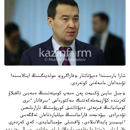
شارا بارىسىندا دەپۋتاتتار «قازاگرو» حولدينگىنىڭ اينالاسىندا
تۋىنداعان ماسەلەنى كوتەردى.
«جىل سايىن ۇكىمەت پەن ەسەپ كوميتەتىنىڭ ەسەبىن تالقىلاۋ
كەزىندە كۆازيمەملەكەتتىك سەكتورداعى ءبىرقاتار ءىرى
كومپانيانىڭ قىزمەتى دەپۋتاتتىق كورپۋستىڭ نارازىلىعىن
تۋدىرادى. بيۋدجەت قاراجاتىنىڭ ميللياردتاعان تەڭگەسى
ءتيىمسىز پايدالانىلادى، ۋاقىتىلى جۇمسالمايدى، كەي كەزدەرى