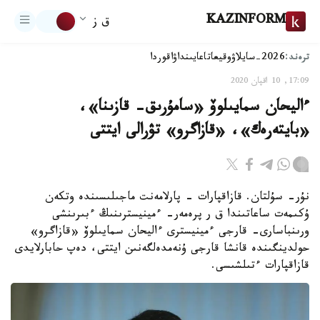
KAZINFORM
ق ز
ترەند:
2026-سايلاۋ
وقيعا
تاعايىنداۋ
اقوردا
17:09, 10 اقپان 2020
ءاليحان سمايىلوۆ «سامۇرىق- قازىنا»،
«بايتەرەك»، «قازاگرو» تۋرالى ايتتى
نۇر- سۇلتان. قازاقپارات - پارلامەنت ماجىلىسىندە وتكەن
ۇكىمەت ساعاتىندا ق ر پرەمەر- ءمينيسترىنىڭ ءبىرىنشى
ورىنباسارى- قارجى ءمينيسترى ءاليحان سمايىلوۆ «قازاگرو»
حولدينگىندە قانشا قارجى ۇنەمدەلگەنىن ايتتى، دەپ حابارلايدى
قازاقپارات ءتىلشىسى.