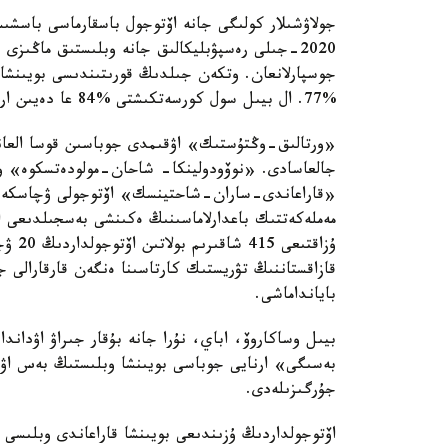
جولاۋشىلار كولىگى جانە اۆتوجول باسقارماسى باسشىس
جوسپارلانعان. وتكەن جىلدىڭ قورىتىندىسى بويىنشا 
%77. ال بيىل سول كورسەتكىشتى %84 عا دەيىن ارتتىرۋ جوسپارلانىپ وتىر.
«ورتالىق-وڭتۇستىك» اۋقىمدى جوباسىن قوسا العاند
جالعاسادى. «نوۆودولينكا- شاحان-مولودەتسكوە» وتپ
ۇزاقت
قازاقستاننىڭ تۋريستىك كارتاسىنا ەنگەن قارقارالى جا
بايانداماشى.
جۇرگىزىلەدى.