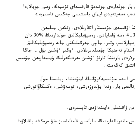
 بار جولداردى جوندەۋ قارقىنداي تۇسپەك. وسى جوبالاردا
، دەپ ەسەپتەيدى ايماق باسشىسى جەڭىس قاسىمبەك.
ا اۋقىمدى جۇمىستار اتقارىلادى. وتكەن جىلمەن
سالىستىرعاندا قارجىلاندىرۋ جانە جۇمىس كولەمى 3,5-4 ەسە ۇلعايادى. رەسپۋبليكالىق جولداردىڭ %30 دان
سپارلانىپ وتىر. جالپى جەرگىلىكتى جانە رەسپۋبليكالىق
 4500 گە جۋىق جۇمىسشى جانە 3000 نان استام تەحنيكا جۇمىلدىرىلادى. ءوڭىر ءۇشىن بۇل - جاڭا
لاردى بارىنشا تارتۋ ءۇشىن مەردىگەرلىك ۇيىمدارمەن جۇمىس
تتىق كەڭەستە.
ى اسەم جۇنىسپەكوۆانىڭ ايتۋىنشا، وبلىستا جول
ن جەدەل تارتىپتە دايىندايتىن 17 وقۋ ورتالىعى بار. وندا بۋلدوزەرشى، توسەۋشى، ەكسكاۆاتورشى
ن ۋاقىتىلى دايىنداۋدى تاپسىردى.
ماتەريالدارىنىڭ ساپاسىن قامتاماسىز ەتۋ ەرەكشە باقىلاۋدا