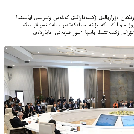
ا قالاسىندا وتكەن ەۋرازيالىق ۇكىمەتارالىق كەڭەس وتىرىسى اياسىندا
وۆ ە ۇ ا ك- كە مۇشە مەملەكەتتەر دەلەگاتسيالارىنىڭ
رالى ۇكىمەتتىڭ باسپا ءسوز قىزمەتى حابارلادى.