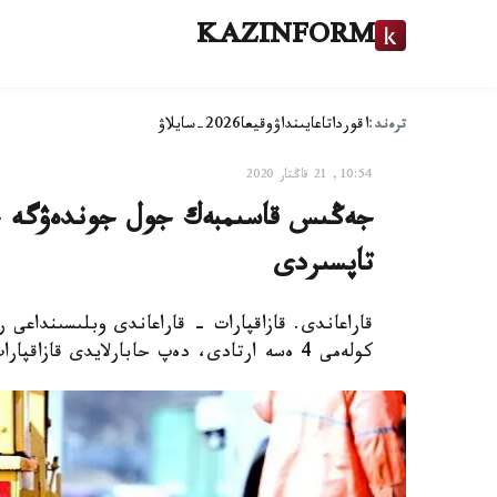
KAZINFORM
ترەند:
اقوردا
تاعايىنداۋ
وقيعا
2026-سايلاۋ
10:54, 21 قاڭتار 2020
جەڭىس قاسىمبەك جول جوندەۋگە جە
تاپسىردى
قاراعاندى. قازاقپارات - قاراعاندى وبلىسىنداعى 
كولەمى 4 ەسە ارتادى، دەپ حابارلايدى قازاقپارات ءتىلشىسى.