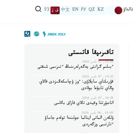
الداۋ
KZ
QZ
РУ
EN
中文
ق ز
ЎЗ
تاقىرىپقا قاتىستى
15:10, 07 تامىز 2026
ءبىلىم گرانتى يەگەرلەرىنىڭ ءتىزىمى شىقتى
14:52, 07 تامىز 2026
قۇرىلتاي سايلاۋى: ءوز ۋچاسكەڭىزدى قالاي
وڭاي تابۋعا بولادى
10:39, 07 تامىز 2026
اتاجۇرتتا وقيدى تالاي قازاق بالاسى
19:09, 06 تامىز 2026
ۇلكەن الماتى اينالما جولىندا تولەم جاساۋ
ءتارتىبى وزگەردى