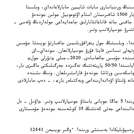
ىنىڭ ورىنباسارى سايات شايمين حابارلاعانداي، وبلىستا
2020-جىلى رەسپۋبليكالىق جانە وبلىستىق ماڭىزى بار 1500 شاقىرىمنان استام اۆتوموبيل جولىن جوندەۋ
جاقسى جانە قاناعاتتانارلىق جاعدايداعى جولداردىڭ ۇلەسى -
ا، وبلىستىڭ جول ينفراقۇرىلىمىن جاقسارتۋ بويىنشا جۇمىس
ەلى نىسانىن قايتا قۇرۋ جوسپارلانعان. سونداي-اق
«قاراعاندى-ساران-شاحتينسك» اۆتوجولى ۋچاسكەسىندە جۇمىس جالعاسادى. 2020-جىلى «نۇرلى جول»
مەملەكەتتىك باعدارلاماسىنىڭ ەكىنشى بەسجىلدىعى اياسىندا 50/50 پاريتەتتىك نەگىزدە جەرگىلىكتى ماڭىزى بار،
ىعى 415 شاقىرىم بولاتىن اۆتوجولداردىڭ 20 ۋچاسكەسىن ورتاشا جوندەۋ قاراستىرىلعان. ونىڭ ىشىندە
نە ۇلىتاۋ اۋداندارىنداعى وبەكتىلەر بار»، - دەپ حابارلادى
بيىل وساكاروۆ، اباي، نۇرا جانە بۇقار جىراۋ اۋداندارىندا 5 جاڭا جوبانى باستاۋ جوسپارلانىپ وتىر. «اۋىل - ەل
بەسىگى» ارنايى جوباسى بويىنشا وبلىستىڭ بەس اۋدانىنداعى جەتى كەنتتىڭ 35 كوشەسىنە جوندەۋ جۇمىستارى
اۆتوجولداردىڭ ۇزىندىعى بويىنشا قاراعاندى وبلىسى رەسپۋبليكادا بەسىنشى ورىندا. ءوڭىر بويىمەن 12441