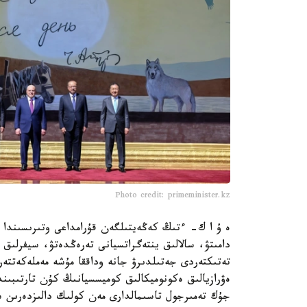
Photo credit: primeminister.kz
ە ۇ ا ك- ءتىڭ كەڭەيتىلگەن قۇرامداعى وتىرىسىندا ە
دامىتۋ، سالالىق ينتەگراتسيانى تەرەڭدەتۋ، سيفرلى
تەتىكتەردى جەتىلدىرۋ جانە وداققا مۇشە مەملەكەتتە
ەۋرازيالىق ەكونوميكالىق كوميسسيانىڭ كۇن تارتىبىندە
جۇك تەمىرجول تاسىمالدارى مەن كولىك دالىزدەرىن س