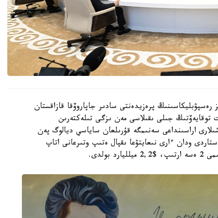
 رەسپۋبليكاسىنىڭ پرەزيدەنتى سادىر جاپاروۆقا قازاقستان
توقايەۆتىڭ جىلى ىقىلاسى مەن ىزگى تىلەكتەرىن
لارى اراسىنداعى سەنىمگە قۇرىلعان ساياسي ديالوگ پەن
ستاردى ودان ءارى نىعايتۋعا ىقپال ەتىپ وتىرعانى اتاپ