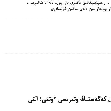
شاقىرىم جول وتەدى، ونىڭ ىشىندە 2785 شاقىرىمى - رەسپۋبليكالىق ماڭىزى بار جول. 3462 شاقىرىم -
لىق كەڭەستىڭ وتىرىسى ءوتتى: التى