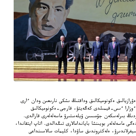
ۋرازيالىق ەكونوميكالىق وداقتىڭ ىشكى نارىعىن ودان ءارى
ق ءوزارا ءىس-قيمىلدى كەڭەيتۋ، قارجى-ەكونوميكالىق
ردىڭ بىرلەسكەن جۇمىسىن ۇيلەستىرۋ ماسەلەلەرى قارالدى.
گى ماسەلەلەر بويىنشا باياندامالارى تىڭدالدى. اتاپ ايتقاندا،
يفرلاندىرۋ، ەلەكتروندىق ساۋدا، كليمات سالاسىنداعى