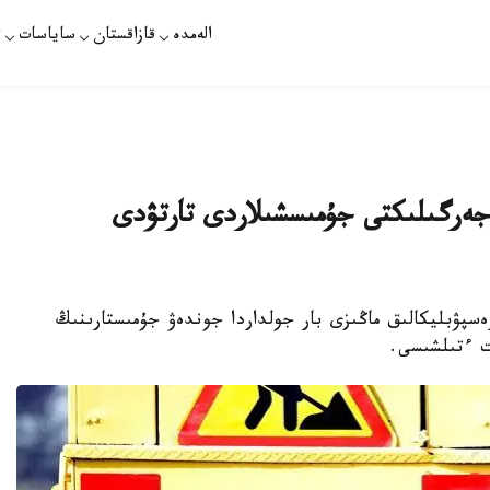
الەمدە
قازاقستان
ساياسات
ت
رگىلىكتى جۇمىسشىلاردى تارتۋدى
رەسپۋبليكالىق ماڭىزى بار جولداردا جوندەۋ جۇمىستارىنىڭ