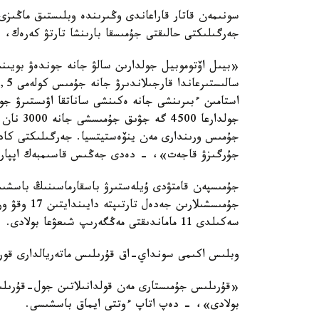
سونىمەن قاتار قاراعاندى وڭىرىندە وبلىستىق ماڭىزى
جەرگىلىكتى حالىقتى جۇمىسقا بارىنشا تارتۋ كەرەك
«بيىل اۆتوموبيل جولدارىن سالۋ جانە جوندەۋ بويىنش
استامىن ءبىرىنشى جانە ەكىنشى ساناتقا اۋىستىرۋ جو
جولدارعا
جۇمىس ورىندارى مەن ينۆەستيتسيا. جەرگىلىكتى كادر
جۇرگىزۋ قاجەت»، - دەدى جەڭىس قاسىمبەك اپپارا
جۇمىسپەن قامتۋدى ۇيلەستىرۋ باسقارماسىنىڭ باسشىس
جۇمىسشىلارى
سەكىلدى 11 ماماندىقتى مەڭگەرىپ شىعۋعا بولادى.
وبلىس اكىمى سونداي-اق قۇرىلىس ماتەريالدارى قورى
«قۇرىلىس جۇمىستارى مەن قولدانىلاتىن جول-قۇرىلىس 
بولادى»، - دەپ اتاپ ءوتتى ايماق باسشىسى.