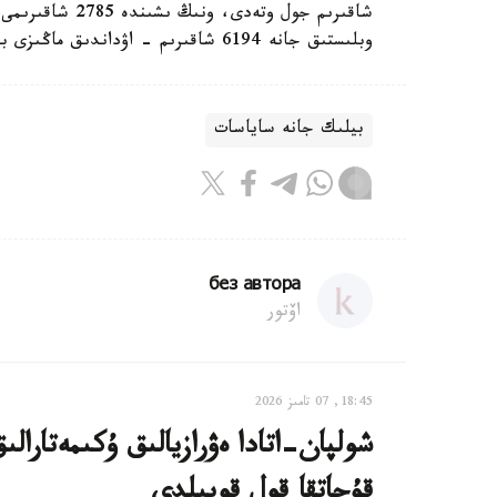
وبلىستىق جانە 6194 شاقىرىم - اۋداندىق ماڭىزى بار جولدار مەن ەلدى مەكەن كوشەلەرى.
بيلىك جانە ساياسات
без автора
اۆتور
18:45, 07 تامىز 2026
شولپان-اتادا ەۋرازيالىق ۇكىمەتارا
قۇجاتقا قول قويىلدى