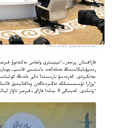
Photo credit: primeminister.kz
قازاقستان پرەمەر-ءمينيسترى ولجاس بەكتەنوۆ قىرعىز
رەسپۋبليكاسىنىڭ مەملەكەت باسشىسى قاسىم-جومارت 
جەتكىزدى. كەزەدسۋ بارىسىندا ەكى ەلدىڭ كوشباسشى
ءوزارا تۇسىنىستىككە نەگىزدەلگەن وداقتاستىق قاتىنا
ءوتىلدى. كەيىنگى 5 جىلدا قازاق-قىرعىز تاۋار اينالىمى 2 ەسە ارتىپ، $2,2 ميلليارد بولدى.