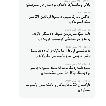
16:44, 06 تامىز 2026
بالالى وتباسىلارعا قانداي تولەمدەر قاراستىرىلعان
16:28, 06 تامىز 2026
جەڭىل ونەركاسىپتى دامىتۋعا ارنالعان 28 شارا
ىسكە اسىرىلادى
16:05, 06 تامىز 2026
ەلدە ينۆەستورلارمەن سوتقا دەيىنگى داۋدى
رەتتەۋ جونىندەگى كوميسسيا قۇرىلادى
23:34, 05 تامىز 2026
«جەتىنشى ارنادا» سايلاۋالدى تەلەدەباتتىڭ
ارالىق داۋىس بەرۋ ناتيجەسى جاريالاندى
20:11, 05 تامىز 2026
ستۋدەنتتەردىڭ مەملەكەتتىك ستيپەندياسىن
تولەۋدىڭ جاڭا ءتارتىبى بەكىتىلدى
19:46, 05 تامىز 2026
قازاقستان 26 مۇناي-گاز ۋچاسكەسىن اۋكسيونعا
شىعارادى