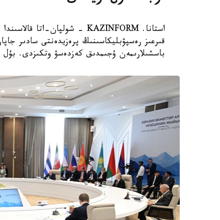
استانا. KAZINFORM - شولپان-ات
قىرعىز رەسپۋبليكاسىنىڭ پرەزيدەنتى سادىر جاپار
باسشىلارىمەن ۇجىمدىق كەزدەسۋ وتكىزدى. بۇل تۋ