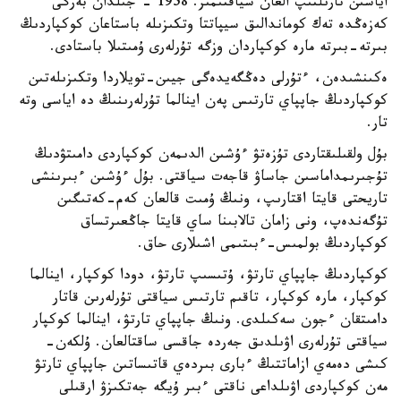
اياسىن تارىلتىپ العان سياقتىمىز. 1958 - جىلدان بەرگى
كەزەڭدە تەك كوماندالىق سيپاتتا وتكىزىلە باستاعان كوكپاردىڭ
بىرتە-بىرتە مارە كوكپاردان وزگە تۇرلەرى ۇمىتىلا باستادى.
ەكىنشىدەن، ءتۇرلى دەڭگەيدەگى جيىن-تويلاردا وتكىزىلەتىن
كوكپاردىڭ جاپپاي تارتىس پەن اينالما تۇرلەرىنىڭ دە اياسى وتە
تار.
بۇل ولقىلىقتاردى تۇزەتۋ ءۇشىن الدىمەن كوكپاردى دامىتۋدىڭ
تۇجىرىمداماسىن جاساۋ قاجەت سياقتى. بۇل ءۇشىن ءبىرىنشى
تاريحتى قايتا اقتارىپ، ونىڭ ۇمىت قالعان كەم-كەتىگىن
تۇگەندەپ، ونى زامان تالابىنا ساي قايتا جاڭعىرتساق
كوكپاردىڭ بولمىس-ءبىتىمى اشىلارى حاق.
كوكپاردىڭ جاپپاي تارتۋ، ۇتىسىپ تارتۋ، دودا كوكپار، اينالما
كوكپار، مارە كوكپار، تاقىم تارتىس سياقتى تۇرلەرىن قاتار
دامىتقان ءجون سەكىلدى. ونىڭ جاپپاي تارتۋ، اينالما كوكپار
سياقتى تۇرلەرى اۋىلدىق جەردە جاقسى ساقتالعان. ۇلكەن-
كىشى دەمەي ازاماتتىڭ ءبارى بىردەي قاتىساتىن جاپپاي تارتۋ
مەن كوكپاردى اۋىلداعى ناقتى ءبىر ۇيگە جەتكىزۋ ارقىلى