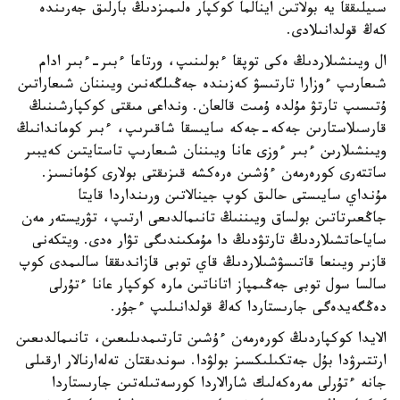
سىيلىققا يە بولاتىن اينالما كوكپار ەلىمىزدىڭ بارلىق جەرىندە
كەڭ قولدانىلادى.
ال ويىنشىلاردىڭ ەكى توپقا ءبولىنىپ، ورتاعا ءبىر-ءبىر ادام
شىعارىپ ءوزارا تارتىسۋ كەزىندە جەڭىلگەنىن ويىننان شىعاراتىن
ۇتىسىپ تارتۋ مۇلدە ۇمىت قالعان. ونداعى مىقتى كوكپارشىنىڭ
قارسىلاستارىن جەكە-جەكە سايىسقا شاقىرىپ، ءبىر كوماندانىڭ
ويىنشىلارىن ءبىر ءوزى عانا ويىننان شىعارىپ تاستايتىن كەيبىر
ساتتەرى كورەرمەن ءۇشىن ەرەكشە قىزىقتى بولارى كۇمانسىز.
مۇنداي سايىستى حالىق كوپ جينالاتىن ورىنداردا قايتا
جاڭعىرتاتىن بولساق ويىننىڭ تانىمالدىعى ارتىپ، تۋريستەر مەن
ساياحاتشىلاردىڭ تارتۋدىڭ دا مۇمكىندىگى تۋار ەدى. ويتكەنى
قازىر ويىنعا قاتىسۋشىلاردىڭ قاي توبى قازاندىققا سالىمدى كوپ
سالسا سول توبى جەڭىمپاز اتاناتىن مارە كوكپار عانا ءتۇرلى
دەڭگەيدەگى جارىستاردا كەڭ قولدانىلىپ ءجۇر.
الايدا كوكپاردىڭ كورەرمەن ءۇشىن تارتىمدىلىعىن، تانىمالدىعىن
ارتتىرۋدا بۇل جەتكىلىكسىز بولۋدا. سوندىقتان تەلەارنالار ارقىلى
جانە ءتۇرلى مەرەكەلىك شارالاردا كورسەتىلەتىن جارىستاردا