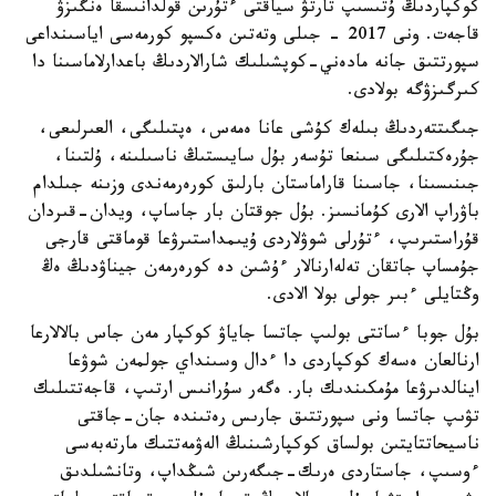
كوكپاردىڭ ۇتىسىپ تارتۋ سياقتى ءتۇرىن قولدانىسقا ەنگىزۋ
قاجەت. ونى 2017 - جىلى وتەتىن ەكسپو كورمەسى اياسىنداعى
سپورتتىق جانە مادەني-كوپشىلىك شارالاردىڭ باعدارلاماسىنا دا
كىرگىزۋگە بولادى.
جىگىتتەردىڭ بىلەك كۇشى عانا ەمەس، ەپتىلىگى، العىرلىعى،
جۇرەكتىلىگى سىنعا تۇسەر بۇل سايىستىڭ ناسىلىنە، ۇلتىنا،
جىنىسىنا، جاسىنا قاراماستان بارلىق كورەرمەندى وزىنە جىلدام
باۋراپ الارى كۇمانسىز. بۇل جوقتان بار جاساپ، ويدان-قىردان
قۇراستىرىپ، ءتۇرلى شوۋلاردى ۇيىمداستىرۋعا قوماقتى قارجى
جۇمساپ جاتقان تەلەارنالار ءۇشىن دە كورەرمەن جيناۋدىڭ ەڭ
وڭتايلى ءبىر جولى بولا الادى.
بۇل جوبا ءساتتى بولىپ جاتسا جاياۋ كوكپار مەن جاس بالالارعا
ارنالعان ەسەك كوكپاردى دا ءدال وسىنداي جولمەن شوۋعا
اينالدىرۋعا مۇمكىندىك بار. ەگەر سۇرانىس ارتىپ، قاجەتتىلىك
تۋىپ جاتسا ونى سپورتتىق جارىس رەتىندە جان-جاقتى
ناسيحاتتايتىن بولساق كوكپارشىنىڭ الەۋمەتتىك مارتەبەسى
ءوسىپ، جاستاردى ەرىك-جىگەرىن شىڭداپ، وتانشىلدىق