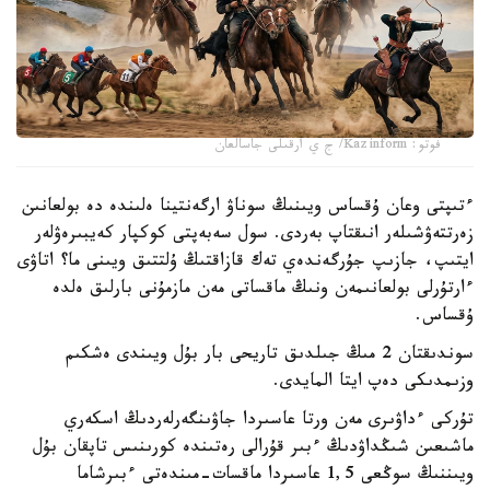
فوتو: Kazinform/ ج ي ارقىلى جاسالعان
ءتىپتى وعان ۇقساس ويىنىڭ سوناۋ ارگەنتينا ەلىندە دە بولعانىن
زەرتتەۋشىلەر انىقتاپ بەردى. سول سەبەپتى كوكپار كەيبىرەۋلەر
ايتىپ، جازىپ جۇرگەندەي تەك قازاقتىڭ ۇلتتىق ويىنى ما؟ اتاۋى
ءارتۇرلى بولعانىمەن ونىڭ ماقساتى مەن مازمۇنى بارلىق ەلدە
ۇقساس.
سوندىقتان 2 مىڭ جىلدىق تاريحى بار بۇل ويىندى ەشكىم
وزىمدىكى دەپ ايتا المايدى.
تۇركى ءداۋىرى مەن ورتا عاسىردا جاۋىنگەرلەردىڭ اسكەري
ماشىعىن شىڭداۋدىڭ ءبىر قۇرالى رەتىندە كورىنىس تاپقان بۇل
ويىننىڭ سوڭعى 1,5 عاسىردا ماقسات-مىندەتى ءبىرشاما