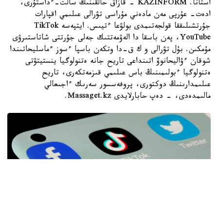
استانا. KAZINFORM - قازاق حالقىنىڭ سالت-ءداستۇرى،
ادەت- عۇرپى مەن مادەني مۇراسى تۋرالى عىلىمي اقپارات
جۇرتشىلىققا قولجەتىمدى بولۋعا ءتيىس. ايتپەسە TikTok
،YouTube پەن باسقا دا الەۋمەتتىك جەلى جۇرتتى شاتاستىرۋى
مۇمكىن. بۇل تۋرالى و ك ق-دا وتكەن باسپا ءسوز ءماسليحاتىندا
شوقان ءۋاليحانوۆ اتىنداعى تاريح جانە ەتنولوگيا ينستيتۋتى
ەتنولوگيا ءبولىمىنىڭ باس عىلىمي قىزمەتكەرى، تاريح
عىلىمدارىنىڭ دوكتورى، پروفەسسور سەرىك ءاجىعالي
مالىمدەدى، - دەپ حابارلايدى Massaget.kz.