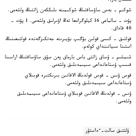
مىسقال بار).
شوكىم - بەس ساۋساقتىڭ شوكىمىنە ىلىككەن زاتتىڭ ولشەمى.
پۇت - سالماعى 16 كيلوگرامعا تەڭ اۋىرلىق ولشەمى. 1 پۇت -
40 قاداق.
قولتىق - كىسى قولىن بۇگىپ بۇيىرىنە جەتكىزگەندە قولتىعىنىڭ
استىنا سىياتىنداي كولەم.
شىمشىم - ۇساق زاتتى باس بارماق پەن سۇق ساۋساقتىڭ اراسىنا
قىسىپ ۇستاعانداعى سىيىمدىلىق ولشەمى.
قوس ۋىس - قوس قولدىڭ الاقانىن بىرىكتىرە قوبىلاي
ۇستاعانداعى سىيىمدىلىق ولشەمى.
ۋىس - قولدىڭ الاقانىن قوبىلاي ۇستاعانداعى سىيىمدىلىق
ولشەمى.
ۇلتتىق سالت-ءداستۇر