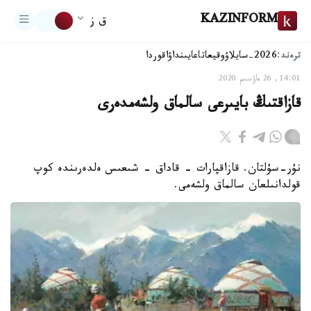
KAZINFORM
ق ز
ترەند:
2026-سايلاۋ
وقيعا
تاعايىنداۋ
اقوردا
14:01, 26 ماۋسىم 2020
قازاقتىڭ بايىرعى سالماق ولشەمدەرى
نۇر-سۇلتان. قازاقپارات - قاداق - شىعىس ەلدەرىندە كوپ
قولدانىلعان سالماق ولشەمى.