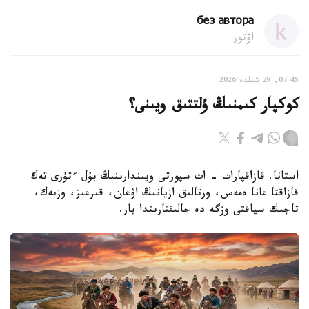
без автора
اۆتور
07:45, 29 شىلدە 2026
كوكپار كىمنىڭ ۇلتتىق ويىنى؟
استانا. قازاقپارات - ات سپورتى ويىندارىنىڭ بۇل ءتۇرى تەك
قازاقتا عانا ەمەس، ورتالىق ازيانىڭ اۋعان، قىرعىز، وزبەك،
تاجىك سياقتى وزگە دە حالىقتارىندا بار.