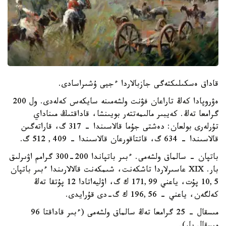
قاداق ەسكىلىكتەگى جازبالاردا ءجيى ۇشىراسادى.
ەۋروپادا كەڭ تاراعان فۋنت ولشەمىنە سايكەس كەلەدى. ول 200
گرامعا تەڭ. كەيبىر مالىمەتتەر بويىنشا، قاداقتىڭ مىناداي
تۇرلەرى بولعان: دەشتى جۇما قالاسىندا - 317 گ، قاراتەگىن
قالاسىندا - 634 گ، قاتتاقورعان قالاسىندا - 409, 512 گ.
باتپان - سالماق ولشەمى. ءبىر باتپاندا 200-300 گرامم اۋىرلىق
بار. XIX عاسىرلاردا تاشكەنت، شىمكەنت قالالارىندا ءبىر باتپان
10,5 پۇت، ياعني 171,99 ك گ، اۋليەاتادا 12 پۇتقا تەڭ
كەلگەن، ياعني - 196,56 ك گ-دى قۇرايدى.
مىسقال - 25 گرامعا تەڭ سالماق ولشەمى (ءبىر قاداقتا 96