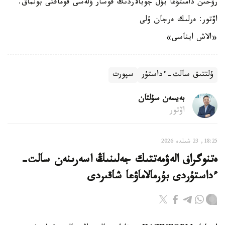
رۋحىن دامىتۋعا بۇل جوبالاردىڭ قوسار ۇلەسى قوماقتى بولماق.
اۆتور: ەرلىك ەرجان ۇلى
«الاش ايناسى»
ۇلتتىق سالت-ءداستۇر
سپورت
بەيسەن سۇلتان
اۆتور
18:25, 23 شىلدە 2026
ەتنوگراف الەۋمەتتىك جەلىنىڭ اسەرىنەن سالت-
ءداستۇردى بۇرمالاماۋعا شاقىردى