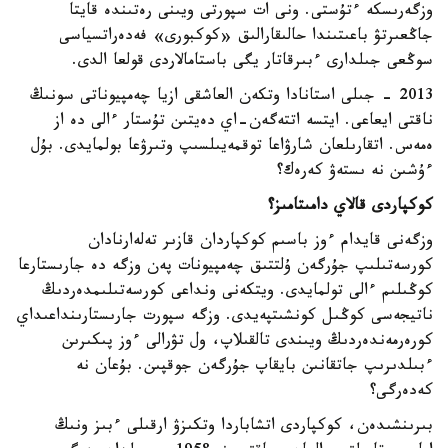
وزگەرىسكە ءتۇستى. ونى ات سپورتى ويىنى رەتىندە قايتا
جاڭعىرتۋ باعىتىندا حالىقارالىق «كوكبورى» فەدەراتسياسى
سوڭعى جىلدارى ءبىرقاتار يگى باستامالاردى قولعا الدى.
2013 - جىلى استانادا وتكەن العاشقى ازيا چەمپيوناتى سونىڭ
ناقتى ايعاعى. ايتسە اتتەگەن-اي دەيتىن تۇستار ءالى دە از
ەمەس. اتقارىلعان شارۋاعا توقمەيىلسىپ وتىرۋعا بولمايدى. بۇل
ءۇشىن نە ىستەۋ كەرەك؟
كوكپاردى قالاي دامىتامىز؟
وزگەنى قايدام ءوز باسىم كوكپاردان قازىر تەلەارنادان
كورسەتىلىپ جۇرگەن ۇلتتىق چەمپيونات پەن وزگە دە جارىستارعا
كوڭىلىم ءالى تولمايدى. ويتكەنى ونداعى كورسەتىلىمدەردىڭ
ناتيجەسى كوڭىل كونشىتپەيدى. وزگە سپورت جارىستارىنداعىداي
كورەرمەندەردىڭ ويىندى تالقىلاپ، ول تۋرالى ءوز پىكىرىن
ءبىلدىرىپ جاتقانىن بايقاپ جۇرگەن جوقپىن. بۇعان نە
كەدەرگى؟
بىرىنشىدەن، كوكپاردى اتشاباردا وتكىزۋ ارقىلى ءبىز ونىڭ