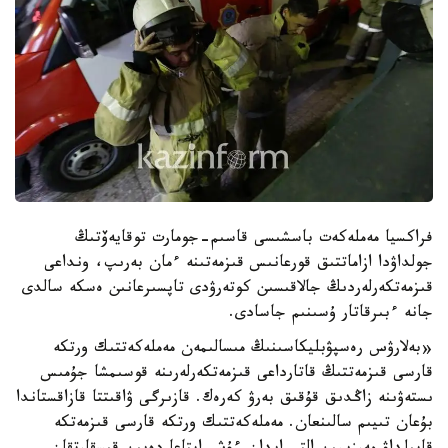
فراكسيا مەملەكەت باسشىسى قاسىم-جومارت توقايەۆتىڭ
جولداۋدا ازاماتتىق قورعانىس قىزمەتىنە ءمان بەرىپ، ونداعى
قىزمەتكەرلەردىڭ جالاقىسىن كوتەرۋدى تاپسىرعانىن ەسكە سالدى
جانە ءبىرقاتار ۇسىنىم جاسادى.
«بەلارۋس رەسپۋبليكاسىنىڭ مىسالىمەن مەملەكەتتىك ورتكە
قارسى قىزمەتتىڭ قاتارداعى قىزمەتكەرلەرىنە قوسىمشا جۇمىس
ىستەۋىنە زاڭدىق قۇقىق بەرۋ كەرەك. قازىرگى ۋاقىتتا قازاقستاندا
بۇعان تىيىم سالىنعان. مەملەكەتتىك ورتكە قارسى قىزمەتكە