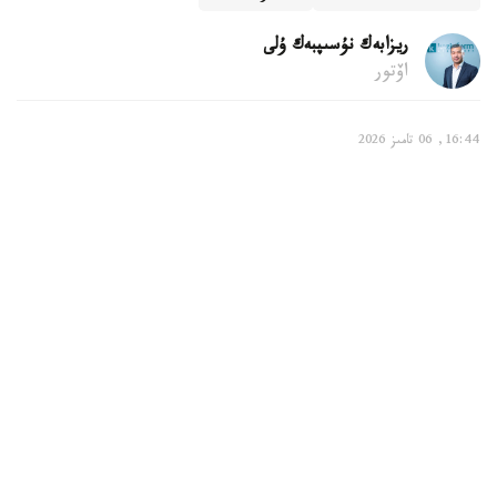
ريزابەك نۇسىپبەك ۇلى
اۆتور
16:44, 06 تامىز 2026
بالالى وتباسىلارعا قانداي تولەمدەر قاراستىرىلعان
استانا. KAZINFORM - استانادا بالالى وتباسىلاردى قولداۋ
جۇيەسى مەملەكەتتىك جاردەماقىلاردى، مەملەكەتتىك الەۋمەتتىك
ساقتاندىرۋ قورىنان تولەنەتىن تولەمدەردى، كوپبالالى وتباسىلار
مەن ماراپاتتالعان انالاردى، سونداي-اق مۇگەدەكتىگى بار
بالالاردى تاربيەلەپ وتىرعان اتا-انالاردى قولداۋ شارالارىن
قامتيدى. بۇل تۋرالى استانا قالاسى بويىنشا الەۋمەتتىك قورعاۋ
سالاسىندا رەتتەۋ جانە باقىلاۋ دەپارتامەنتىنىڭ باسشىسى اسقار
ايماعامبەتوۆ مالىمدەدى.