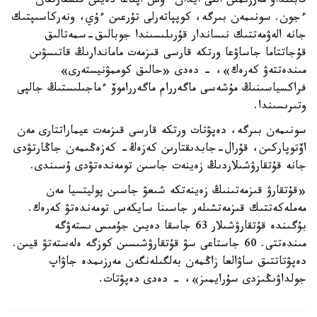
قابىلداۋ مەرزىمىن التى ايدان ءۇش اپتاعا دەيىن قىسقارتقان
ءجون. سونىمەن بىرگە، كوپپاتەرلى تۇرعىن ءۇي، ونەركاسىپتىك
جانە الەۋمەتتىك نىساندار قۇرىلىسىندا جوبالىق-سمەتالىق
قۇجاتتاما جاساۋعا ورتكە قارسى قىزمەت ماماندارىڭ قاتىسۋىن
مىندەتتەۋ كەرەك»، - دەدى «حالىق كوممۋنيستەرى»
فراكسياسىنىڭ مۇشەسى ماگەررام ماگەرراموۆ ءماجىلىستىڭ جالپى
وتىرىسىندا.
سونىمەن بىرگە، دەپۋتات ورتكە قارسى قىزمەت عيماراتتارى مەن
اۆتوپاركىن، قۇرال-جابدىقتارىن كەزەڭ- كەزەڭىمەن جاڭارتۋدى
جانە قۇتقارۋشىلاردىڭ زەينەت جاسىن تومەندەتۋدى ۇسىندى.
«قۇتقارۋ قىزمەتىنىڭ زەينەتكە شىعۋ جاسىن پوليتسيا مەن
مەملەكەتتىك قىزمەتشىلەر جاسىنا سايكەس تومەندەتۋ كەرەك.
بۇگىندە قۇتقارۋشىلار 63 جاسقا دەيىن جۇمىس ىستەۋگە
مىندەتتى. 60 جاستاعى سۋ قۇتقارۋشىسىن كوزگە ەلەستەتۋ قيىن.
دەپۋتاتتىق ساۋالعا زاڭمەن بەلگىلەنگەن مەرزىمدە جاۋاپ
جولداۋىڭىزدى سۇرايمىز»، - دەدى دەپۋتات.