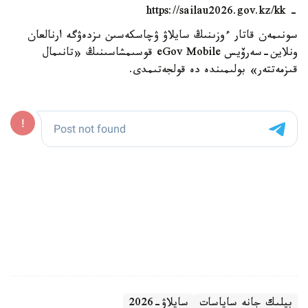
- https://sailau2026.gov.kz/kk
سونىمەن قاتار ءوزىنىڭ سايلاۋ ۋچاسكەسىن ىزدەۋگە ارنالعان
ونلاين-سەرۆيس eGov Mobile قوسىمشاسىنىڭ «تانىمال
قىزمەتتەر» بولىمىندە دە قولجەتىمدى.
بيلىك جانە ساياسات
سايلاۋ-2026