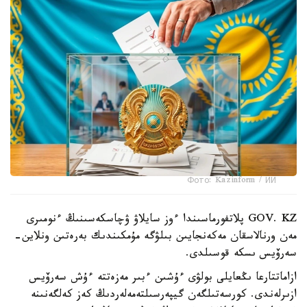
Фото: Kazinform / ИИ
GOV. KZ پلاتفورماسىندا ءوز سايلاۋ ۋچاسكەسىنىڭ ءنومىرى
مەن ورنالاسقان مەكەنجايىن بىلۋگە مۇمكىندىك بەرەتىن ونلاين-
سەرۆيس ىسكە قوسىلدى.
ازاماتتارعا ىڭعايلى بولۋى ءۇشىن ءبىر مەزەتتە ءۇش سەرۆيس
ازىرلەندى. كورسەتىلگەن گيپەرسىلتەمەلەردىڭ كەز كەلگەنىنە