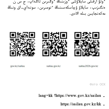
ءوتۋ ارقىلى سايلاۋشى ءوزىنىڭ ءوڭىرىن تاڭداپ، ج س ن
ەنگىزىپ، سايلاۋ ۋچاسكەسىنىڭ ءنومىرىن، سونداي-اق ونىڭ
مەكەنجايىن بىلە الادى.
Фото: ОСК
- https://www.gov.kz/sailau؟ lang=kk
- https://sailau.gov.kz/kk