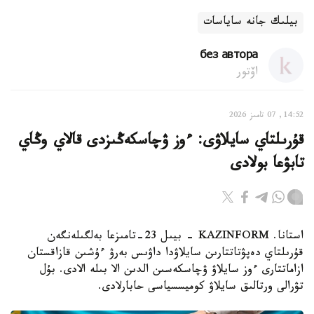
بيلىك جانە ساياسات
без автора
اۆتور
14:52, 07 تامىز 2026
قۇرىلتاي سايلاۋى: ءوز ۋچاسكەڭىزدى قالاي وڭاي
تابۋعا بولادى
استانا. KAZINFORM - بيىل 23-تامىزعا بەلگىلەنگەن
قۇرىلتاي دەپۋتاتتارىن سايلاۋدا داۋىس بەرۋ ءۇشىن قازاقستان
ازاماتتارى ءوز سايلاۋ ۋچاسكەسىن الدىن الا بىلە الادى. بۇل
تۋرالى ورتالىق سايلاۋ كوميسسياسى حابارلادى.