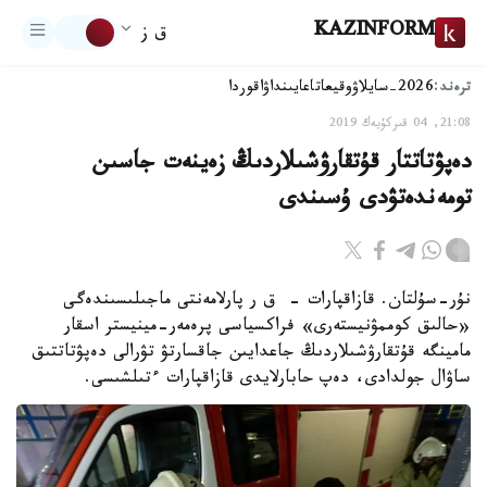
KAZINFORM
ق ز
ترەند:
2026-سايلاۋ
وقيعا
تاعايىنداۋ
اقوردا
21:08, 04 قىركۇيەك 2019
دەپۋتاتتار قۇتقارۋشىلاردىڭ زەينەت جاسىن
تومەندەتۋدى ۇسىندى
نۇر-سۇلتان. قازاقپارات - ق ر پارلامەنتى ماجىلىسىندەگى
«حالىق كوممۋنيستەرى» فراكسياسى پرەمەر-مينيستر اسقار
مامينگە قۇتقارۋشىلاردىڭ جاعدايىن جاقسارتۋ تۋرالى دەپۋتاتتىق
ساۋال جولدادى، دەپ حابارلايدى قازاقپارات ءتىلشىسى.