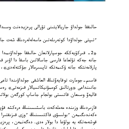
حالىققا جولداۋ جاريالايتىنى تۋرالى پرەزيدەنت وسىد
ءتىپتى جولداۋدا كوتەرىلەتىن ماسەلەلەردىڭ شەت جا
«2
-
قىركۇيەككە جوسپارلانعان حالىققا جولداۋىمدا 
جانە جەكە تۇلعاعا قارسى جاسالاتىن باسقا دا اۋىر قىل
پارلامەنتكە جانە ۇكىمەتكە تاپسىرمالار جۇكتەلەدى»، - دەگەن ەدى
قاسىم-جومارت توقايەۆتىڭ العاشقى جولداۋىندا تاعى 
جانىنداعى «ورتالىق كوممۋنيكاتسيالار قىزمەتى» رەس
قاليەۆ وسىعان قاتىستى بولجام جاساپ كورگەن بولاتى
قازىردىڭ وزىندە مەملەكەت باسشىسىنىڭ ەرەكشە قۇپيا 
ەكەندىگىمەن ءبولىسۋى فاكتىسىنىڭ ءوزى قىزىقتىرا ت
قوشەمەتكە يە بولۋعا دا بولار ەدى. دەگەنمەن، پرەزيد