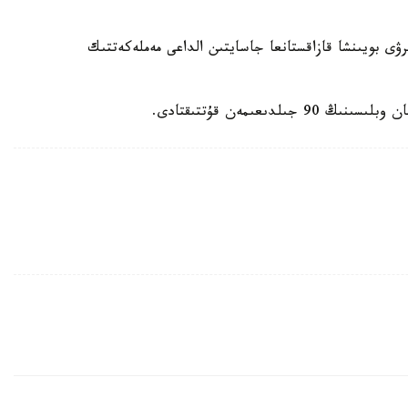
ى بويىنشا قازاقستانعا جاسايتىن الداعى مەملەكەتتىك
ىعىمەن قۇتتىقتادى.