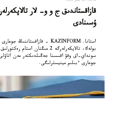
16:38, 08 تامىز 2026
ۇسىنادى
استانا. KAZINFORM - قازاقستانن
بولەك، تالاپكەرلەرگە 2 مىڭنان 
سونداي-اق وقۋ اقىسىنا جەڭىلدىكتەر مەن اتاۋلى 
جوعارى ءبىلىم مينيسترلىگى.