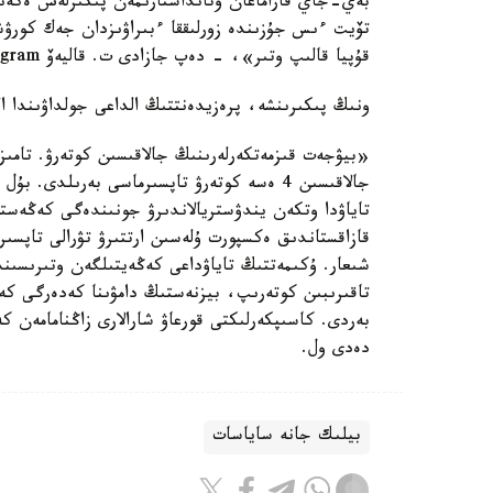
بەي-جاي قاراماعان وتانداستارىمەن پىكىرلەس ەكەندى
تۆيت ءىس جۇزىندە زورلىققا ءبىراۋىزدان جەك كورۋشىل
قۇپيا قالىپ وتىر»، - دەپ جازادى ت. قاليەۆ Telegram-دا.
ونىڭ پىكىرىنشە، پرەزيدەنتتىڭ الداعى جولداۋىندا الە
«بيۋجەت قىزمەتكەرلەرىنىڭ جالاقىسىن كوتەرۋ. تامى
جالاقىسىن 4 ەسە كوتەرۋ تاپسىرماسى بەرىلدى.
تاياۋدا وتكەن يندۋستريالاندىرۋ جونىندەگى كەڭەست
قازاقستاندىق ەكسپورت ۇلەسىن ارتتىرۋ تۋرالى تاپسىرم
شىعار. ۇكىمەتتىڭ تاياۋداعى كەڭەيتىلگەن وتىرىسىند
تاقىرىبىن كوتەرىپ، بيزنەستىڭ دامۋىنا كەدەرگى كەل
بەردى. كاسىپكەرلىكتى قورعاۋ شارالارى زاڭنامامەن ك
دەدى ول.
بيلىك جانە ساياسات