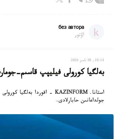
без автора
اۆتور
19:14, 08 تامىز 2026
بەلگيا كورولى فيليپپ قاسىم-جومار
استانا. KAZINFORM - اقوردا بەل
جولداعانىن حابارلادى.