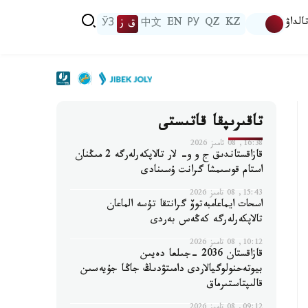
الداۋ
KZ
QZ
РУ
EN
中文
ق ز
ЎЗ
تاقىرىپقا قاتىستى
16:38, 08 تامىز 2026
قازاقستاندىق ج و و- لار تالاپكەرلەرگە 2 مىڭنان
استام قوسىمشا گرانت ۇسىنادى
15:43, 08 تامىز 2026
اسحات ايماعامبەتوۆ گرانتقا تۇسە الماعان
تالاپكەرلەرگە كەڭەس بەردى
10:12, 08 تامىز 2026
قازاقستان 2036 -جىلعا دەيىن
بيوتەحنولوگيالاردى دامىتۋدىڭ جاڭا جۇيەسىن
قالىپتاستىرماق