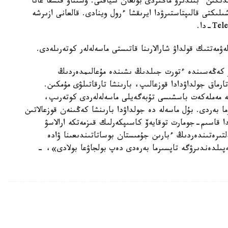
گىن ءبىلدىرۋ ماڭىزدى بولعان سياقتى. وسىناۋ قىسقا عانا
ىكتى قالىپتاستىرۋدا ايرىقشا ءرول وينادى. قالعانى ازىرشە
ۋمەتتىك قولداۋ شارالارىنا قاتىستى ماسەلەلەر كوتەرىلەدى.
ز كەڭەسىندە ءتورت جىلدىڭ ىشىندە مۇعالىمدەردىڭ
 بۇل تارماق جولداۋدادا قوزعالىپ، بارىنشا تارقاتىلۋى مۇمكىن.
ە مەملەكەت باسشىسى تۇبەگەيلى ماسەلەلەردى كوتەرىپ،
ا بەردى. بۇل ماسەلە دە جولداۋدا بارىنشا كەڭىنەن قوزعالاتىن
ا قاسىم-جومارت توقايەۆ كاسىپكەرلىك قىزمەتكە ارالاسۋ
تىرەتىندەردىڭ ءبارىن جۇمىستان بوساتاتىندىعىنا ۋادە
ەپىلدەندىرۋگە تاپسىرما بەرەدى دەپ بولجاۋعا بولادى»، -