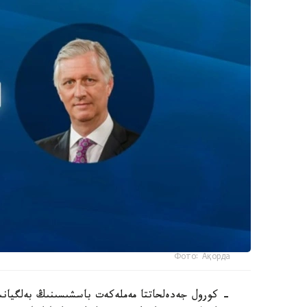
Фото: Ақорда
- كورول جەدەلحاتتا مەملەكەت باسشىسىنىڭ بەلگيانى