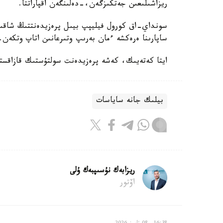
ريزاشىلىعىن جەتكىزگەن،-دەلىنگەن اقپاراتتا.
سونداي-اق كورول فيليپپ بيىل پرەزيدەنتتىڭ شاقىرۋ
ساپارىنا ەرەكشە ءمان بەرىپ وتىرعانىن اتاپ وتكەن.
ايتا كەتەيىك، كەشە پرەزيدەنت سولتۇستىك قازاقستان وبلىسىنىڭ 90 جىلد
بيلىك جانە ساياسات
ريزابەك نۇسىپبەك ۇلى
اۆتور