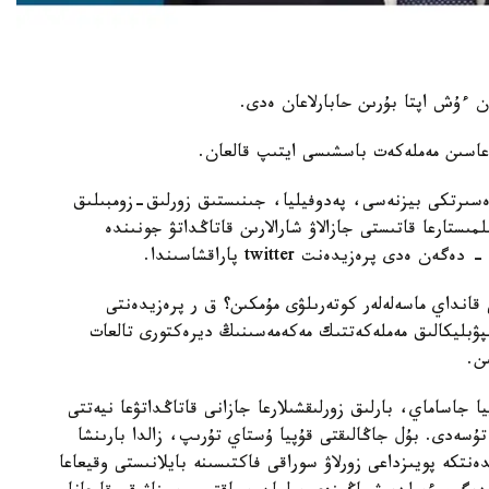
ان ءۇش اپتا بۇرىن حابارلاعان ەدى.
عاسىن مەملەكەت باسشىسى ايتىپ قالعان.
ەسىرتكى بيزنەسى، پەدوفيليا، جىنىستىق زورلىق-زومبىلىق
مىستارعا قاتىستى جازالاۋ شارالارىن قاتاڭداتۋ جونىندە
 پرەزيدەنت twitter پاراقشاسىندا.
قانداي ماسەلەلەر كوتەرىلۋى مۇمكىن؟ ق ر پرەزيدەنتى
پۋبليكالىق مەملەكەتتىك مەكەمەسىنىڭ ديرەكتورى تالعات
ن.
جاساماي، بارلىق زورلىقشىلارعا جازانى قاتاڭداتۋعا نيەتتى
ۇسەدى. بۇل جاڭالىقتى قۇپيا ۇستاي تۇرىپ، زالدا بارىنشا
ەنتكە پويىزداعى زورلاۋ سوراقى فاكتىسىنە بايلانىستى وقيعاعا