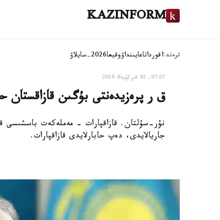
KAZINFORM
ترەند:
اقوردا
تاعايىنداۋ
وقيعا
2026-سايلاۋ
07:07, 02 قىركۇيەك 2019
ق ر پرەزيدەنتى بۇگىن قازاقستان حا
نۇر-سۇلتان. قازاقپارات - مەملەكەت باسشىسى قا
جاريالايدى، دەپ حابارلايدى قازاقپارات.