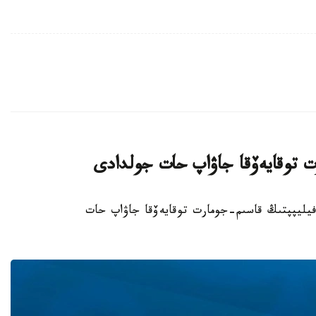
ت توقايەۆقا جاۋاپ حات جولدادى
گيا كورولى فيليپپتىڭ قاسىم-جومارت توقايەۆقا جاۋاپ حات