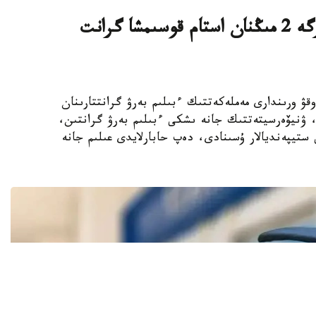
قازاقستاندىق ج و و- لار تالاپكەرلەرگە 2 مىڭنان استام قوسىمشا گرانت
ىڭ جوعارى وقۋ ورىندارى مەملەكەتتىك ءبىلىم بەرۋ گرانتتارىنان
استام رەكتورلىق، ۋنيۆەرسيتەتتىك جانە ىشكى ءبىلىم بەرۋ گرانتىن،
ستيپەنديالار ۇسىنادى، دەپ حابارلايدى عىلىم جانە