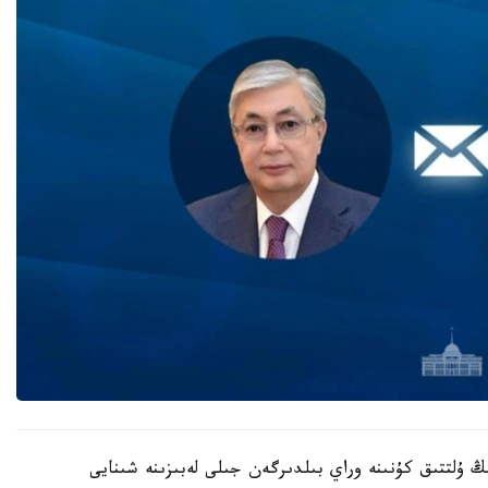
ڭ ۇلتتىق كۇنىنە وراي بىلدىرگەن جىلى لەبىزىنە شىنايى