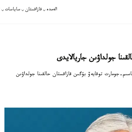
الەمدە
قازاقستان
ساياسات
ت
لقىنا جولداۋىن جاريالايدى
سىم-جومارت توقايەۆ بۇگىن قازاقستان حالقىنا جولداۋىن