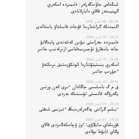
09:12, 08 تامىز 2026
شىڭداعى جاۋىنگەرلەر: ەلىمىزدە اسكەري
الپينيستەر قالاي دايارلانادى
08:40, 08 تامىز 2026
اكىمدىك گرانتتارىنا قۇجات قابىلداۋ باستالدى
22:31, 07 تامىز 2026
ەلىمىزدە جەراستى سۋىن كەشەندى پايدالانۋ
جانە باسقارۋ تۇجىرىمداماسى ازىرلەنىپ جاتىر
21:58, 07 تامىز 2026
اسكەري ينستيتۋتتاردا كونكۋرستىق ىرىكتەۋ
ءجۇرىپ جاتىر
20:31, 07 تامىز 2026
ق م گ باسشىسى جاڭادان ءىرى كەن ورنىن
يگەرۋگە قاتىستى تۇسىنىك بەردى
15:10, 07 تامىز 2026
ءبىلىم گرانتى يەگەرلەرىنىڭ ءتىزىمى شىقتى
14:52, 07 تامىز 2026
قۇرىلتاي سايلاۋى: ءوز ۋچاسكەڭىزدى قالاي
وڭاي تابۋعا بولادى