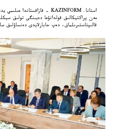
استانا. KAZINFORM - قازاقستاند
مەن پراكتيكالىق قولدانۋعا دەيىنگى تولىق سيكلد
قالىپتاستىرىلماق، دەپ حابارلايدى دەنساۋلىق سا