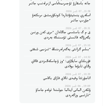
جانە باسقارۋ تۇجىرىمداماسى ازىرلەنىپ جاتىر
21:58, 07 تامىز 2026
اسكەري ينستيتۋتتاردا كونكۋرستىق ىرىكتەۋ
ءجۇرىپ جاتىر
20:31, 07 تامىز 2026
ق م گ باسشىسى جاڭادان ءىرى كەن ورنىن
يگەرۋگە قاتىستى تۇسىنىك بەردى
15:10, 07 تامىز 2026
ءبىلىم گرانتى يەگەرلەرىنىڭ ءتىزىمى شىقتى
14:52, 07 تامىز 2026
قۇرىلتاي سايلاۋى: ءوز ۋچاسكەڭىزدى قالاي
وڭاي تابۋعا بولادى
10:39, 07 تامىز 2026
اتاجۇرتتا وقيدى تالاي قازاق بالاسى
19:09, 06 تامىز 2026
ۇلكەن الماتى اينالما جولىندا تولەم جاساۋ
ءتارتىبى وزگەردى