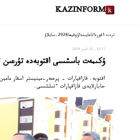
KAZINFORM
ترەند:
اقوردا
تاعايىنداۋ
وقيعا
2026-سايلاۋ
13:17, 23 تامىز 2019
ۇكىمەت باسشىسى اقتوبەدە تۇرعىن 
اقتوبە. قازاقپارات - پرەمەر-مينيستر اسقار مام
حابارلايدى قازاقپارات ءتىلشىسى.