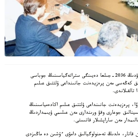
قازاقستان رەسپۋبليكاسىندا بيوتەحنولوگيالاردى دامىتۋدىڭ 2036-جىلعا دەيىنگى ستراتەگياسىنىڭ جوباسى
ىق كەڭەسى مەن پرەزيدەنت جانىنداعى ۇلتتىق عىلىم
تالقىلاندى.
وۆا، پرەزيدەنت جانىنداعى ۇلتتىق عىلىم اكادەمياسىنىڭ
تسينالىق جوعارى وقۋ ورىندارى مەن عىلىمي ۇيىمداردىڭ
ىمدار مەن ساراپشىلار قاتىستى.
ممەن قاتار، ەلدىڭ تەحنولوگيالىق دامۋى ءۇشىن دە ماڭىزدى