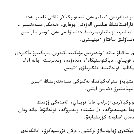
لەمەلەردەن ءبىلىم مەن تەحنولوگيالار ناقتى تاجىريبەدە
 قازاقستاننىڭ عىلىمي الەۋەتى جوعارى. ەندىگى مىندەتىمىز -
ا اينالىپ، ازاماتتارىمىزدىڭ دەنساۋلىعى مەن ءومىر ساپاسىن
ساۋلىق ساقتاۋ ءمينيسترى.
ىق ساقتاۋ جانە ءوندىرىس مۇمكىندىكتەرىن بىرىكتىرۋ ماڭىزدى.
ىپ قويماي، دياگنوستيكادا، ەمدەۋدە، وندىرىستە جانە ادام
تيكالىق قولدانىسقا ەنگىزىلۋى ءتيىس.
رىشبايەۆ ستراتەگيانىڭ نەگىزگى مىندەتتەرىنىڭ ءبىرى
ىپتاستىرۋ ەكەنىن ايتتى.
وگيالاردى ازىرلەپ قانا قويماي، الەمدەگى ۇزدىك
ا بەيىمدەۋگە، ەل ىشىندە وندىرۋگە، قولدانۋعا جانە ودان
ەدى اقىلبەك كۇرىشبايەۆ.
ەميكتەرى ۆياچەسلاۆ لوكشين، ەرلان تۇرىسپەكوۆ، امانكەلدى