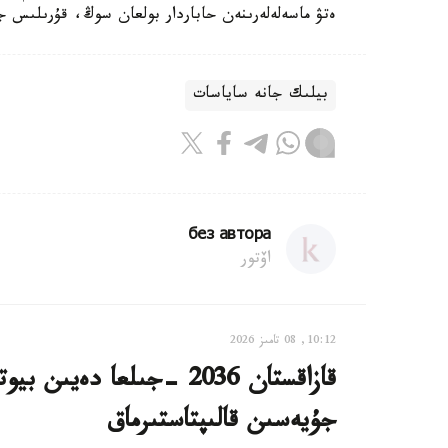
ەتۋ ماسەلەلەرىنەن حاباردار بولعان سوڭ، قۇرىلىس ج
بيلىك جانە ساياسات
без автора
اۆتور
10:12, 08 تامىز 2026
قازاقستان 2036 -جىلعا دە
جۇيەسىن قالىپتاستىرماق