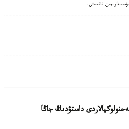
ۇمىستارىمەن تانىستى.
يىن بيوتەحنولوگيالاردى دامىتۋدىڭ جاڭا