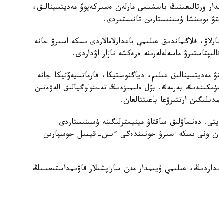
مدار ورتالىعىنىڭ باسشىسى مارلەن ەسىركەپوۆ مەديتسينالىق،
تۋ بويىنشا ۇسىنىستارىن تانىستىردى.
يارلاۋ، فلاگماندىق عىلىمي باعدارلامالاردى ىسكە اسىرۋ جانە
ىپتاستىرۋ ماسەلەلەرىنە ەرەكشە نازار اۋداردى.
تۋ مەديتسينالىق عىلىم، دياگنوستيكا، فارماتسيەۆتيكا جانە
 مۇمكىندىك بەرمەك. بۇل ەلىمىزدىڭ تەحنولوگيالىق الەۋەتىن
لىگىن ارتتىرۋعا باعىتتالعان.
تى. دەنساۋلىق ساقتاۋ مينيسترلىگىنە ۇسىنىستاردى
 مەن ونى ىسكە اسىرۋ جونىندەگى ءىس-قيمىل جوسپارىن
داردىڭ، عىلىمي ۇيىمدار مەن ساراپشىلار قاۋىمداستىعىنىڭ