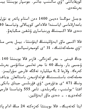
بەرىلەدى.
«جىل سوڭىنا دەيىن 1400 دەن اس
دەدى قالا اكىمىنىڭ ورىنباسارى ۇشقىن مىڭبايەۆ.
ءۇي مەملەكەتتىك، 31 ءى كوممەرتسيالىق.
ۇجىمى بار. ونىڭ 40 نا جەر تەلىمى ست
اقشا ءبولىنىپ، يگەرىل
كەلەدى»، - دەدى ماۆر ابدۋللين.
ايتا كەتەيىك، قالا 