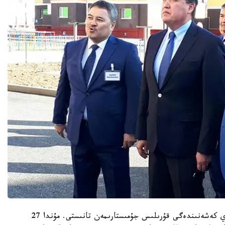
ۇكىمەت باسشىسى الدىمەن «نۇر اقتوبە» تۇرعىن ءۇي كەشەنىندەگى قۇرىلىس جۇمىستارىمەن تانىستى. مۇندا 27