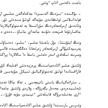
باعىت ەكەنىن اتاپ ءوتتى.
- بۇگىندە ءبىزدىڭ الدىمىزدا جەكەلەگەن عىلىمي ازىر
قولدانىلاتىن تولىققاندى جۇيەگە كوشۋ مىندەتى تۇر.
وتاندىق ازىرلەمەلەردىڭ سۇرانىسقا يە تەحنولوگيالارع
جاقسارتۋعا قىزمەت ەتۋىنە جاعداي جاساۋ،-دەدى دەن
ونىڭ ايتۋىنشا، بۇل باعىتتا عىلىم، ءبىلىم، دەنساۋل
پەرسپەكتيۆالى ازىرلەمەلەر زەرتحانا دەڭگەيىندە قال
ومىرىنە تىكەلەي اسەر ەتەتىن باسقا دا سالالاردا پراك
ۇلتتىق عىلىم اكادەمياسىنىڭ پرەزيدەنتى اقىلبەك كۇ
قازاقستاندا تولىق تەحنولوگيالىق تسيكل جۇيەسىن قال
- ستراتەگيانىڭ باستى ناتيجەسى - تەك جاڭا تەحنول
شەشىمدەردى جەدەل يگەرۋگە، ولاردى ۇلتتىق جاعدايع
ءارى جەتىلدىرۋگە قابىلەتتى ءتيىمدى جۇيە قۇرۋ،-د
وتىرىس بارىسىندا ۇلتتىق عىلىم اكادەمياسىنىڭ اكاد