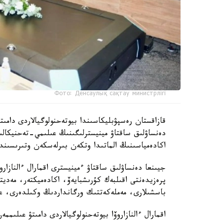
Фото: Денсаулық сақтау министрлігі
دەنساۋلىق ساقتاۋ مينيسترلىگىنىڭ عىلىمي-تەحنيكال
اكادەمياسىنىڭ الماتىدا وتكەن بىرلەسكەن وتىرىسىندا 
جيىنعا دەنساۋلىق ساقتاۋ ءمينيسترى اقمارال ءالنازار
پرەزيدەنتى اقىلبەك كۇرىشبايەۆ، اكادەميكتەر، مەدي
باسشىلارى، مەملەكەتتىك ورگانداردىڭ وكىلدەرى، عال
اقمارال ءالنازاروۆا بيوتەحنولوگيالاردى دامىتۋ عىلى