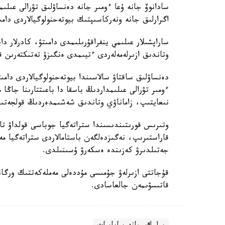
سادانوۆ جانە ۇعا ءومىر جانە دەنساۋلىق تۋرالى عىلى
اگرارلىق جانە ونەركاسىپتىك بيوتەحنولوگيالاردى دامى
ساراپشىلار عىلىمي ينفراقۇرىلىمدى دامىتۋ، كادرلار دا
وتاندىق ازىرلەمەلەردى ءتيىمدى ەنگىزۋ تەتىكتەرىن قال
دەنساۋلىق ساقتاۋ سالاسىندا بيوتەحنولوگيالاردى دامى
ءومىر تۋرالى عىلىمداردىڭ باسقا دا باعىتتارىنا جاڭا
نىعايتىپ، زاماناۋي وتاندىق شەشىمدەردىڭ قولجەتىمدى
وتىرىس قورىتىندىسىندا ستراتەگيا جوباسى قولداۋ تاپ
قاراستىرىپ، نەگىزدەلگەن باستامالاردى ستراتەگيا
جەتىلدىرۋ كەزىندە ەسكەرۋ ۇسىنىلدى.
قۇجاتتى ازىرلەۋ جۇمىسى مۇددەلى مەملەكەتتىك ورگان
قاتىسۋىمەن جالعاسادى.