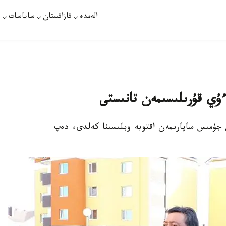
الەمدە
قازاقستان
ساياسات
ت
ءۇي قۇرىلىسىمەن تانىستى
ين جۇمىس ساپارىمەن اقتوبە وبلىسىنا كەلدى، دەپ