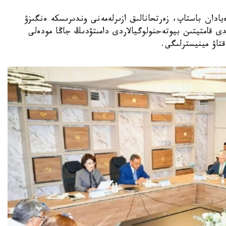
ا عىلىمي يدەيادان باستاپ، زەرتحانالىق ازىرلەمەنى وندىرىسكە ەنگىزۋ
ى قامتيتىن بيوتەحنولوگيالاردى دامىتۋدىڭ جاڭا مودەلى
قتاۋ مينيسترلىگى.