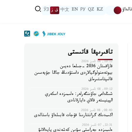
الداۋ
KZ
QZ
РУ
EN
中文
ق ز
ЎЗ
تاقىرىپقا قاتىستى
10:12, 08 تامىز 2026
قازاقستان 2036 -جىلعا دەيىن
بيوتەحنولوگيالاردى دامىتۋدىڭ جاڭا جۇيەسىن
قالىپتاستىرماق
09:12, 08 تامىز 2026
شىڭداعى جاۋىنگەرلەر: ەلىمىزدە اسكەري
الپينيستەر قالاي دايارلانادى
08:40, 08 تامىز 2026
اكىمدىك گرانتتارىنا قۇجات قابىلداۋ باستالدى
22:31, 07 تامىز 2026
ەلىمىزدە جەراستى سۋىن كەشەندى پايدالانۋ