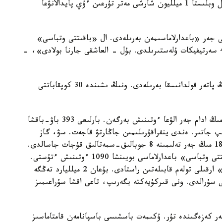
كوپقاباتتى ءۇي سالىنىپ جاتىر. جوسپار بويىنشا بيىل وبلىستا 1 ميلليون شارشى مەتر تۇرعىن ءۇي پايدالانۋعا
تام پاتەر » نۇرلى جەر «باعدارلاماسىمەن بەرىلەدى. ال «باقىتتى وتباسى»
باعدارلاماسى اياسىندا قالاداعى كوپبالالى وتباسىعا 40 سەرتيفيكات ۇلەستىرىلدى. بۇل - العاشقى جارنا بولادى»، -
قالا اكىمى ماۆر ابدۋلليننىڭ ايتۋىنشا، بيىل بەس مىڭ پاتەر قولدانىسقا بەرىلەدى. ونىڭ ىشىندە 30 كوپقاباتتى
«ەڭ قيىنى - جەر كەزەگى. قازىر قالا بويىنشا 140 مىڭ ادام جەر الۋعا ءوتىنىش بەرگەن. بارلىعى 393 باۋ-باقشا
اتۋسى بەرىلىپ جاتىر. ەندى ينفراقۇرىلىمىن جاڭارتۋ قاجەت. سۋ، گاز
كەرەك. ولارعا 6,2 ميلليارد تەڭگە قارجى سۇرايمىز. 18 مىڭ جەر تەلىمىنە 8 جوبالىق-سمەتالىق قۇجات جاسالدى.
مەملەكەت باسشىسىنىڭ قولداۋىمەن باستالعان «باقىتتى وتباسى» باعدارلاماسى بويىنشا 1090 ءوتىنىش ءتۇستى.
ونىڭ 471 ءى «تۇرعىن ءۇي قۇرىلىس جيناق بانكى» ارقىلى تولەم قابىلەتىن راستادى. بۇعان 2 ميلليارد تەڭگە
دى. تاعى 555 وتباسىنا قارجى سۇرالدى. ونى قىركۇيەكتە يگەرىپ، تاعى اقشا سۇراعىمىز
بويىنشا كەزەكتە 24 مىڭ ادام پاتەر كەزەگىندە تۇر. ۇكىمەت باسشىسى باسپانامەن قامتاماسىز