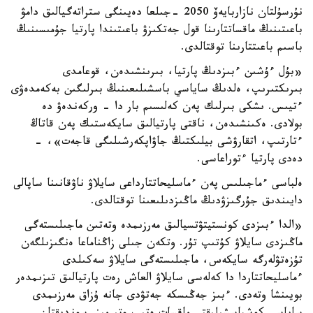
نۇرسۇلتان نازاربايەۆ 2050 -جىلعا دەيىنگى ستراتەگيالىق دامۋ
باعىتىنىڭ ماقساتتارىنا قول جەتكىزۋ باعىتىندا پارتيا جۇمىسىنىڭ
باسىم باعىتتارىنا توقتالدى.
«بۇل ءۇشىن ءبىزدىڭ پارتيا، بىرىنشىدەن، قوعامدى
بىرىكتىرىپ، ەلدىڭ ساياسي باسشىلىعىنىڭ بىرلىگىن بەكەمدەۋى
ءتيىس. ىشكى بىرلىك پەن كەلىسىم بار دا - وركەندەۋ دە
بولادى. ەكىنشىدەن، ناقتى پارتيالىق سايكەستىك پەن قاتاڭ
ءتارتىپ، اتقارۋشى بيلىكتىڭ جاۋاپكەرشىلىگى قاجەت»، -
دەدى پارتيا ءتوراعاسى.
ەلباسى ءماجىلىس پەن ءماسليحاتتارداعى سايلاۋ ناۋقانىنا ساپالى
دايىندىق جۇرگىزۋدىڭ ماڭىزدىلىعىنا توقتالدى.
«الدا ءبىزدى كونستيتۋتسيالىق مەرزىمدە وتەتىن ماجىلىستەگى
ماڭىزدى سايلاۋ كۇتىپ تۇر. وتكەن جىلى زاڭناماعا ەنگىزىلگەن
تۇزەتۋلەرگە سايكەس، ماجىلىستەگى سايلاۋ سەكىلدى
ءماسليحاتتاردا دا كەلەسى سايلاۋ العاش رەت پارتيالىق تىزىمدەر
بويىنشا وتەدى. ءبىز جەڭىسكە جەتۋدى جانە ۇزاق مەرزىمدى