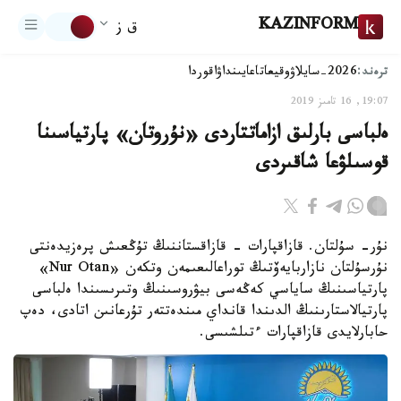
KAZINFORM
ق ز
ترەند:
2026-سايلاۋ
وقيعا
تاعايىنداۋ
اقوردا
19:07, 16 تامىز 2019
ەلباسى بارلىق ازاماتتاردى «نۇروتان» پارتياسىنا
قوسىلۋعا شاقىردى
نۇر- سۇلتان. قازاقپارات - قازاقستاننىڭ تۇڭعىش پرەزيدەنتى
نۇرسۇلتان نازاربايەۆتىڭ توراعالىعىمەن وتكەن «Nur Otan»
پارتياسىنىڭ ساياسي كەڭەسى بيۋروسىنىڭ وتىرىسىندا ەلباسى
پارتيالاستارىنىڭ الدىندا قانداي مىندەتتەر تۇرعانىن اتادى، دەپ
حابارلايدى قازاقپارات ءتىلشىسى.