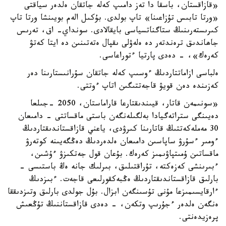
«قازاقستان، باسقا دا تەز دامىپ كەلە جاتقان ەلدەر سياقتى
«ورتا تابىس تۇزاعىنا» تاپ بولدى. بۇكىل الەم بويىنشا ورتا تاپ
كىرىستەرىنىڭ ستاگناتسياسى بايقالادى. سونداي- اق، تەرىس
جاھاندىق ترەندتەر دە ەلەۋلى ىقپال ەتەتىنىن دە ايتا كەتۋ
كەرەك»، - دەدى پارتيا ءتوراعاسى.
ەلباسى ازاماتتاردىڭ ءوسىپ كەلە جاتقان سۇرانىستارىنا دەر
كەزىندە دەن قويۋ قاجەتتىگىن اتاپ ءوتتى.
«سونىمەن قاتار، قيىندىقتارعا قاراماستان، 2050 -جىلعا
دەيىنگى ستراتەگيادا بەلگىلەنگەن باستى ماقساتتى - دامىعان
30 مەملەكەتتىڭ قاتارىنا كىرۋدى، ياعني قازاقستاندىقتاردىڭ
ءومىر ءسۇرۋ ساپاسىن دامىعان ەلدەردىڭ دەڭگەيىنە كوتەرۋ
ماقساتىن ۇمىتپاۋىمىز كەرەك. بۇعان قول جەتكىزۋ ءۇشىن،
ءبىرىنشى كەزەكتە، تۇراقتىلىق، بىرلىك جانە ەڭ باستىسى -
بارلىق قازاقستاندىقتاردىڭ ەڭبەكقورلىعى قاجەت. ءبىزدىڭ
ءارقايسىمىزعا مۇنى تۇسىنگەن ابزال. بۇل جولدى بارلىق وتىزدىققا
ەنگەن ەلدەر ءجۇرىپ وتكەن، - دەدى قازاقستاننىڭ تۇڭعىش
پرەزيدەنتى.