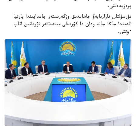
پرەزيدەنتى.
نۇرسۇلتان نازاربايەۆ جاھاندىق وزگەرىستەر جاعدايىندا پارتيا
الدىندا جاڭا جانە ودان دا كۇردەلى مىندەتتەر تۇرعانىن اتاپ
ءوتتى.