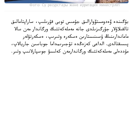
Фото: Су ресурстары және ирригация министрлігі
بۇگىندە ۆەدومستۆوارالىق جۇمىس توبى قۇرىلىپ، ساراپتامالىق
تالقىلاۋلار جۇرگىزىلدى جانە مەملەكەتتىك ورگاندار مەن سالا
ماماندارىنىڭ ۇسىنىستارىن ەسكەرە وتىرىپ، ەسكەرتۋلەر
پىسىقتالدى. الداعى كەزەڭدە تۇجىرىمداما جوباسىن جاريالاپ،
مۇددەلى مەملەكەتتىك ورگاندارمەن كەلىسۋ جوسپارلانىپ وتىر.
تۇجىرىمداما جەراستى سۋ رەسۋرستارىن باسقارۋدىڭ زاماناۋي
جۇيەسىن قالىپتاستىرۋعا باعىتتالعان. قۇجاتتى ىسكە اسىرۋ
جەراستى سۋىن يگەرۋ تيىمدىلىگىن ارتتىرۋعا، ەلدى مەكەندەر
مەن ەكونوميكا سالالارىن ۇتىمدى ءارى تۇراقتى سۋمەن قامتاماسىز
ەتۋگە، سونداي-اق سۋ قورىن ساقتاۋ مەن تولىقتىرۋعا
مۇمكىندىك بەرەدى.
- بۇگىندە قازاقستانداعى جەراستى سۋى زەرتتەلگەنىمەن، ولاردى
جان-جاقتى زەردەلەۋ دەڭگەيى ءالى دە جەتكىلىكسىز. بولاشاعى
زور كوپتەگەن ۋچاسكەدە قوسىمشا گيدروگەولوگيالىق زەرتتەۋلەر
جۇرگىزۋ، قورلاردى قايتا باعالاۋ جانە قوسىمشا بارلاۋ جۇمىستارىن