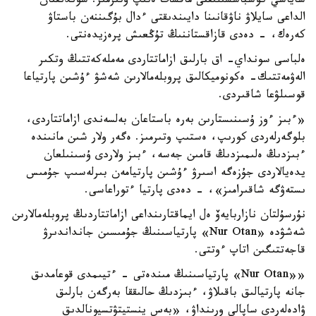
ساياسي كوشباسشىلىقتى ماقسات ەتىپ وتىرمىز. سوندىقتان
الداعى سايلاۋ ناۋقانىنا دايىندىقتى ءدال بۇگىننەن باستاۋ
كەرەك، - دەدى قازاقستاننىڭ تۇڭعىش پرەزيدەنتى.
ەلباسى سونداي- اق بارلىق ازاماتتاردى مەملەكەتتىڭ وتكىر
الەۋمەتتىك- ەكونوميكالىق پروبلەمالارىن شەشۋ ءۇشىن پارتياعا
قوسىلۋعا شاقىردى.
«ءبىز ءوز ۇسىنىستارىن بەرە باستاعان بەلسەندى ازاماتتاردى،
بلوگەرلەردى كورىپ، ەستىپ وتىرمىز. ەگەر ولار شىن مانىندە
ءبىزدىڭ ەلىمىزدىڭ قامىن جەسە، ءبىز ولاردى ۇسىنىلعان
يدەيالاردى جۇزەگە اسىرۋ ءۇشىن پارتيامەن بىرلەسىپ جۇمىس
ىستەۋگە شاقىرامىز»، - دەدى پارتيا ءتوراعاسى.
نۇرسۇلتان نازاربايەۆ ەل ايماقتارىنداعى ازاماتتاردىڭ پروبلەمالارىن
شەشۋدە «Nur Otan» پارتياسىنىڭ جۇمىسىن جانداندىرۋ
قاجەتتىگىن اتاپ ءوتتى.
««Nur Otan» پارتياسىنىڭ مىندەتى - ءتيىمدى قوعامدىق
جانە پارتيالىق باقىلاۋ، ءبىزدىڭ حالىققا بەرگەن بارلىق
ۋادەلەردى ساپالى ورىنداۋ، «بەس ينستيتۋتسيونالدىق