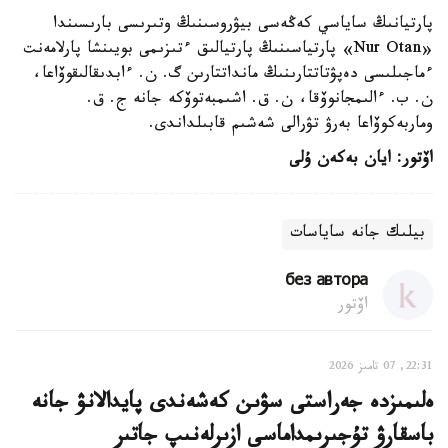
پارتيانىڭ ساياسي كەڭەسى بيۋروسىنىڭ وتىرىسى بارىسىندا
«Nur Otan» پارتياسىنىڭ پارتيالىق ءتىزىمى بويىنشا پارلامەنت
ءماجىلىسى دەپۋتاتتارىنىڭ مانداتتارىن گ. ن. ءابدىقالىقوۆاعا،
ن. ب. ءالىمجانوۆقا، ن. ق. اشىمبەتوۆكە جانە ج. ق.
وماربەكوۆاعا بەرۋ تۋرالى شەشىم قابىلداندى.
اۆتور: ايان بەكەن ۇلى
بيلىك جانە ساياسات
без автора
اۆتور
22:31, 07 تامىز 2026
ەلىمىزدە جەراستى سۋىن كەشەندى پايدالانۋ جانە
باسقارۋ تۇجىرىمداماسى ازىرلەنىپ جاتىر