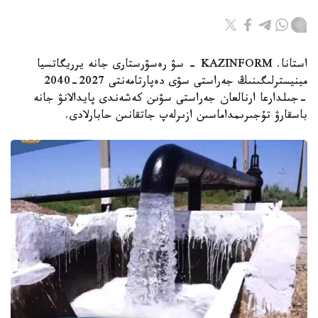
استانا. KAZINFORM - سۋ رەسۋرستارى جانە يرريگاتسيا
مينيسترلىگىنىڭ جەراستى سۋى دەپارتامەنتى 2027-2040
-جىلدارعا ارنالعان جەراستى سۋىن كەشەندى پايدالانۋ جانە
باسقارۋ تۇجىرىمداماسىن ازىرلەپ جاتقانىن حابارلادى.