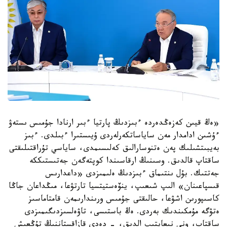
«ەڭ قيىن كەزەڭدەردە ءبىزدىڭ پارتيا ءبىر ارنادا جۇمىس ىستەۋ
ءۇشىن ادامدار مەن ساياساتكەرلەردى ۇيىستىرا ءبىلدى. ءبىز
بەيبىتشىلىك پەن ەتنوسارالىق كەلىسىمدى، ساياسي تۇراقتىلىقتى
ساقتاپ قالدىق. وسىنىڭ ارقاسىندا كوپتەگەن جەتىستىككە
جەتتىك. بۇل ىنتىماق ءبىزدىڭ ەلىمىزدى «داعدارىس
قىسپاعىنان» الىپ شىعىپ، ينۆەستيتسيا تارتۋعا، مىڭداعان جاڭا
كاسىپورىن اشۋعا، حالىقتى جۇمىس ورىندارىمەن قامتاماسىز
ەتۋگە مۇمكىندىك بەردى. ەڭ باستىسى، تاۋەلسىزدىگىمىزدى
ساقتاپ، ونى نىعايتىپ الدىق، - دەدى قازاقستاننىڭ تۇڭعىش