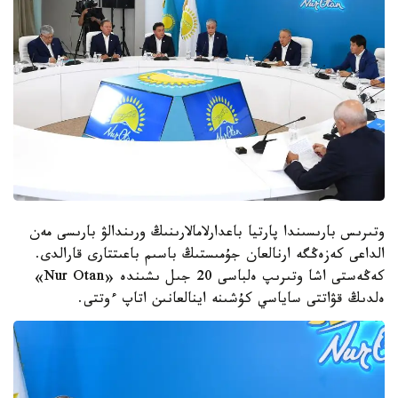
وتىرىس بارىسىندا پارتيا باعدارلامالارىنىڭ ورىندالۋ بارىسى مەن
الداعى كەزەڭگە ارنالعان جۇمىستىڭ باسىم باعىتتارى قارالدى.
كەڭەستى اشا وتىرىپ ەلباسى 20 جىل ىشىندە «Nur Otan»
ەلدىڭ قۋاتتى ساياسي كۇشىنە اينالعانىن اتاپ ءوتتى.