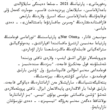
رەفورمانى»، پارتيانىڭ 2021 -جىلعا دەيىنگى سايلاۋالدى
باعدارلاماسىن، سايلانعان پرەزيدەنت قاسىم- جومارت كەمەل ۇلى
توقايەۆتىڭ باعدارلاماسىن ىسكە اسىرۋ. ولاردىڭ بارلىعى
قازاقستاندىقتاردىڭ ءومىرىن جاقسارتۋعا باعىتتالعان»، - دەدى
ەلباسى.
سونىمەن قاتار، «Nur Otan» پارتياسىنىڭ ءتوراعاسى قوعامنىڭ
پارتياعا سەنىمىن ارتتىرۋ ماقساتىندا اقپاراتتىق- يدەولوگيالىق
ستراتەگيانى قابىلداۋدىڭ ماڭىزدىلىعىنا نازار اۋداردى.
«پروبلەمالار تۋرالى اشىق ايتىپ، ولاردى ناقتى ورنىندا
شەشىلۋىنە قول جەتكىزۋ قاجەت. ءبىزدىڭ مىندەتىمىز -
قوعامداعى سەنىم احۋالىن قالىپتاستىرۋ. ول ءۇشىن بارلىق
قوعامدىق، ساياسي كۇشتەردىڭ، بيزنەستىڭ،
ينتەلليگەنتسيانىڭ، ساراپشىلار مەن ازاماتتاردىڭ ديالوگى قاجەت.
بارلىق قولدا بار الاڭداردى پايدالانعان ابزال. ناقتى پروبلەمالاردى
شەشۋ ءۇشىن ماقساتتى جۇمىس بولۋى ءتيىس. ءبىز ازاماتتارعا
بولاشاققا دەگەن سەنىم بەرۋگە ءتيىسپىز»، - دەدى نۇرسۇلتان
نازاربايەۆ.