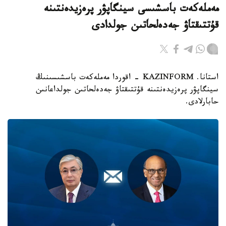
مەملەكەت باسشىسى سينگاپۋر پرەزيدەنتىنە
قۇتتىقتاۋ جەدەلحاتىن جولدادى
استانا. KAZINFORM - اقوردا مەملەكەت باسشىسىنىڭ
سينگاپۋر پرەزيدەنتىنە قۇتتىقتاۋ جەدەلحاتىن جولداعانىن
حابارلادى.