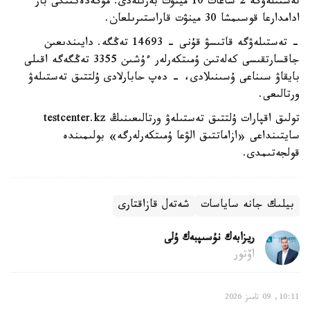
تەستىلەۋگە 2 ساعات 10 مينۋت بەرىلەدى. مۇگەدەكتىگى بار
ادامدارعا قوسىمشا 30 مينۋت قاراستىرىلعان.
- تەستىلەۋگە قاتىسۋ قۇنى - 14693 تەڭگە. دايىندىعىن
جاقسارتقىسى كەلەتىن ۇمىتكەرلەر ءۇشىن 3355 تەڭگەگە اقىلى
بايقاۋ سىناعى ۇسىنىلادى، - دەپ حابارلادى ۇلتتىق تەستىلەۋ
ورتالىعى.
تولىق اقپارات ۇلتتىق تەستىلەۋ ورتالىعىنىڭ testcenter.kz
سايتىنداعى «ازاماتتىق الۋعا ۇمىتكەرلەرگە» بولىمىندە
قولجەتىمدى.
بيلىك جانە ساياسات
شەتەل قازاقتارى
ريزابەك نۇسىپبەك ۇلى
اۆتور
10:11, 09 تامىز 2026