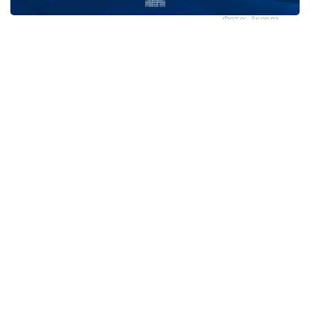
Фото: Ақорда
قاسىم-جومارت توقايەۆ تارمان شانمۋگاراتنام مەن ونىڭ
وتانداستارىن سينگاپۋردىڭ ۇلتتىق مەيرامى - تاۋەلسىزدىك
كۇنىمەن قۇتتىقتادى.
- پرەزيدەنت جەدەلحاتتا بۇل مەرەكە سينگاپۋر حالقى ءۇشىن
ۇلتتىق بىرلىكتىڭ، مەملەكەت دەربەستىگىنىڭ جانە ورنىقتى
دامۋدىڭ ايشىقتى بەلگىسى رەتىندە ەرەكشە مانگە يە ەكەنىن اتاپ
وتكەن. سونىمەن قاتار قازاقستان مەن سينگاپۋر اراسىنداعى
دوستىققا جانە ءوزارا تۇسىنىستىككە نەگىزدەلگەن سان قىرلى
ىنتىماقتاستىق قوس حالىقتىڭ يگىلىگى جولىندا ۇدايى دامي
بەرەتىنىنە سەنىم ءبىلدىردى،-دەلىنگەن اقپاراتتا.
قاسىم-جومارت توقايەۆ تارمان شانمۋگاراتنامنىڭ جاۋاپتى
قىزمەتىنە تولايىم تابىس، ال دوستاس سينگاپۋر حالقىنا قۇت-
بەرەكە تىلەدى.