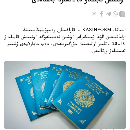
ءوتىنىش قابىلداۋ 10-تامىزدا باستالادى
استانا. KAZINFORM - قازاقستان رەسپۋبليكاسىنىڭ
ازاماتتىعىن الۋعا ۇمىتكەرلەر ءۇشىن تەستىلەۋگە ءوتىنىش قابىلداۋ
10-20 -تامىز ارالىعىندا جۇرگىزىلەدى، دەپ حابارلايدى ۇلتتىق
تەستىلەۋ ورتالىعى.