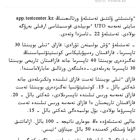
Фото: Polisia.kz
ءوتىنىشتى ۇلتتىق تەستىلەۋ ورتالىعىنىڭ app.testcenter.kz
سايتى نەمەسە UTO ءموبيلدى قوسىمشاسى ارقىلى بەرۋگە
بولادى. تەستىلەۋ 22 -تامىزدا وتەدى.
- تەستىلەۋ ءۇش بولىمنەن تۇرادى: قازاق ءتىلى بويىنشا 30
تاپسىرما، قازاقستان رەسپۋبليكاسى كونستيتۋتسياسىنىڭ
نەگىزدەرى بويىنشا 40 تاپسىرما جانە قازاقستان تاريحى بويىنشا
30 تاپسىرما بەرىلەدى،-دەلىنگەن ورتالىق حابارلاماسىندا.
قازاق ءتىلى بويىنشا تەست قازاق تىلىندە وتكىزىلەدى جانە
شەكتى بالل - 15. كونستيتۋتسيا نەگىزدەرى بويىنشا تەست
قازاق نەمەسە ورىس تىلىندە تاپسىرىلادى، شەكتى بالل - 20.
قازاقستان تاريحىنان دا قازاق نەمەسە ورىس تىلىندە تەست
تاپسىرۋعا بولادى، بۇل بولىمدەگى شەكتى بالل - 15.
جالپى تەستىلەۋدە ەڭ جوعارى ناتيجە - 100 بالل. ازاماتتىق
الۋعا ۇمىتكەر كەمىندە 50 بالل جيناۋى ءتيىس.