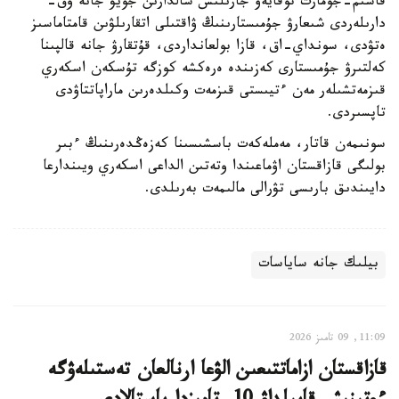
قاسىم-جومارت توقايەۆ جارىلىس سالدارىن جويۋ جانە وق-
دارىلەردى شىعارۋ جۇمىستارىنىڭ ۋاقتىلى اتقارىلۋىن قامتاماسىز
ەتۋدى، سونداي-اق، قازا بولعانداردى، قۇتقارۋ جانە قالپىنا
كەلتىرۋ جۇمىستارى كەزىندە ەرەكشە كوزگە تۇسكەن اسكەري
قىزمەتشىلەر مەن ءتيىستى قىزمەت وكىلدەرىن ماراپاتتاۋدى
تاپسىردى.
سونىمەن قاتار، مەملەكەت باسشىسىنا كەزەڭدەرىنىڭ ءبىر
بولىگى قازاقستان اۋماعىندا وتەتىن الداعى اسكەري ويىندارعا
دايىندىق بارىسى تۋرالى مالىمەت بەرىلدى.
بيلىك جانە ساياسات
11:09, 09 تامىز 2026
قازاقستان ازاماتتىعىن الۋعا ارنالعان تەستىلەۋگە