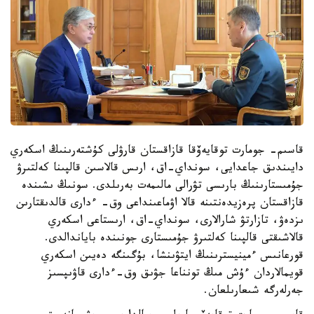
قاسىم- جومارت توقايەۆقا قازاقستان قارۋلى كۇشتەرىنىڭ اسكەري
دايىندىق جاعدايى، سونداي-اق، ارىس قالاسىن قالپىنا كەلتىرۋ
جۇمىستارىنىڭ بارىسى تۋرالى مالىمەت بەرىلدى. سونىڭ ىشىندە
قازاقستان پرەزيدەنتىنە قالا اۋماعىنداعى وق- ءدارى قالدىقتارىن
ىزدەۋ، تازارتۋ شارالارى، سونداي-اق، ارىستاعى اسكەري
قالاشىقتى قالپىنا كەلتىرۋ جۇمىستارى جونىندە باياندالدى.
قورعانىس ءمينيسترىنىڭ ايتۋىنشا، بۇگىنگە دەيىن اسكەري
قويمالاردان ءۇش مىڭ تونناعا جۋىق وق-ءدارى قاۋىپسىز
جەرلەرگە شىعارىلعان.