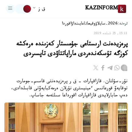
KAZINFORM
ق ز
ترەند:
2026-سايلاۋ
وقيعا
تاعايىنداۋ
اقوردا
15:11, 25 شىلدە 2019
پرەزيدەنت ارىستاعى جۇمىستار كەزىندە ەرەكشە
كوزگە تۇسكەندەردى ماراپاتتاۋدى تاپسىردى
نۇر-سۇلتان. قازاقپارات – ق ر پرەزيدەنتى قاسىم-جومارت
توقايەۆ قورعانىس ءمينيسترى نۇرلان ەرمەكبايەۆتى قابىلدادى،
دەپ حابارلايدى قازاقپارات اقورداعا سىلتەمە جاساپ.