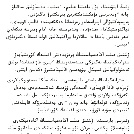
ونىڭ ايتۋىنشا، بۇل باعىتتا عىلىم، ءبىلىم، دەنساۋلىق ساقتاۋ
جانە ءوندىرىس مۇمكىندىكتەرىن بىرىكتىرۋ ماڭىزدى.
پەرسپەكتيۆالى ازىرلەمەلەر زەرتحانا دەڭگەيىندە قالىپ قويماي،
دياگنوستيكادا، ەمدەۋدە، وندىرىستە جانە ادام ومىرىنە تىكەلەي
اسەر ەتەتىن باسقا دا سالالاردا پراكتيكالىق قولدانىسقا ەنگىزىلۋى
ءتيىس.
ۇلتتىق عىلىم اكادەمياسىنىڭ پرەزيدەنتى اقىلبەك كۇرىشبايەۆ
ستراتەگيانىڭ نەگىزگى مىندەتتەرىنىڭ ءبىرى قازاقستاندا تولىق
تەحنولوگيالىق تسيكل جۇيەسىن قالىپتاستىرۋ ەكەنىن ايتتى.
- ستراتەگيانىڭ باستى ناتيجەسى - تەك جاڭا تەحنولوگيالاردى
ازىرلەپ قانا قويماي، الەمدەگى ۇزدىك شەشىمدەردى جەدەل
يگەرۋگە، ولاردى ۇلتتىق جاعدايعا بەيىمدەۋگە، ەل ىشىندە
وندىرۋگە، قولدانۋعا جانە ودان ءارى جەتىلدىرۋگە قابىلەتتى
ءتيىمدى جۇيە قۇرۋ،-دەدى اقىلبەك كۇرىشبايەۆ.
وتىرىس بارىسىندا ۇلتتىق عىلىم اكادەمياسىنىڭ اكادەميكتەرى
ۆياچەسلاۆ لوكشين، ەرلان تۇرىسپەكوۆ، امانكەلدى سادانوۆ جانە