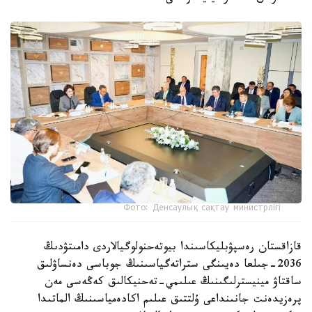
Фото: Денсаулық сақтау министрлігі
قازاقستان رەسپۋبليكاسىندا بيوتەحنولوگيالاردى دامىتۋدىڭ
2036-جىلعا دەيىنگى ستراتەگياسىنىڭ جوباسى دەنساۋلىق
ساقتاۋ مينيسترلىگىنىڭ عىلىمي-تەحنيكالىق كەڭەسى مەن
پرەزيدەنت جانىنداعى ۇلتتىق عىلىم اكادەمياسىنىڭ الماتىدا