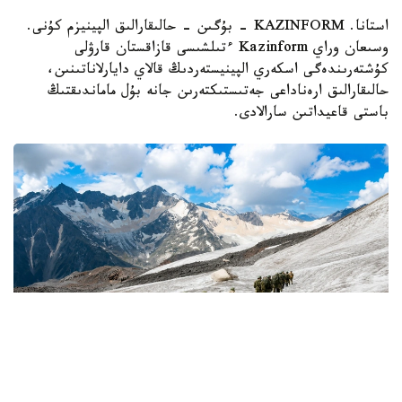
استانا. KAZINFORM - بۇگىن - حالىقارالىق الپينيزم كۇنى.
وسىعان وراي Kazinform ءتىلشىسى قازاقستان قارۋلى
كۇشتەرىندەگى اسكەري الپينيستەردىڭ قالاي دايارلاناتىنىن،
حالىقارالىق ارەناداعى جەتىستىكتەرىن جانە بۇل ماماندىقتىڭ
باستى قاعيداتىن سارالادى.
Фото: Қорғаныс министрліг