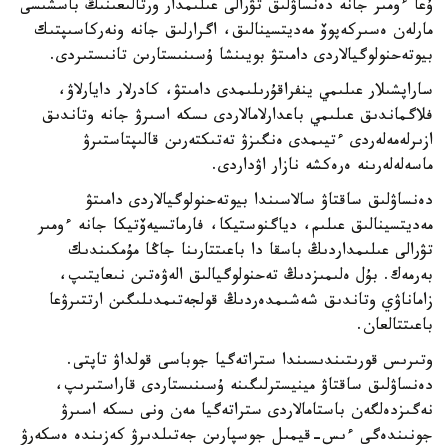
ۇعا ءومىر جانە دەنساۋلىق تۋرالى عىلىمدار ورتالىعىنىڭ باسشىسى
مارلەن ەسىركەپوۆ مەديتسينالىق، اگرارلىق جانە ونەركاسىپتىك
بيوتەحنولوگيالاردى دامىتۋ بويىنشا ۇسىنىستارىن تانىستىردى.
ساراپشىلار عىلىمي ينفراقۇرىلىمدى دامىتۋ، كادرلار دايارلاۋ،
فلاگماندىق عىلىمي باعدارلامالاردى ىسكە اسىرۋ جانە وتاندىق
ازىرلەمەلەردى ءتيىمدى ەنگىزۋ تەتىكتەرىن قالىپتاستىرۋ
ماسەلەلەرىنە ەرەكشە نازار اۋداردى.
دەنساۋلىق ساقتاۋ سالاسىندا بيوتەحنولوگيالاردى دامىتۋ
مەديتسينالىق عىلىم، دياگنوستيكا، فارماتسيەۆتيكا جانە ءومىر
تۋرالى عىلىمداردىڭ باسقا دا باعىتتارىنا جاڭا مۇمكىندىك
بەرمەك. بۇل ەلىمىزدىڭ تەحنولوگيالىق الەۋەتىن نىعايتىپ،
زاماناۋي وتاندىق شەشىمدەردىڭ قولجەتىمدىلىگىن ارتتىرۋعا
باعىتتالعان.
وتىرىس قورىتىندىسىندا ستراتەگيا جوباسى قولداۋ تاپتى.
دەنساۋلىق ساقتاۋ مينيسترلىگىنە ۇسىنىستاردى قاراستىرىپ،
نەگىزدەلگەن باستامالاردى ستراتەگيا مەن ونى ىسكە اسىرۋ
جونىندەگى ءىس-قيمىل جوسپارىن جەتىلدىرۋ كەزىندە ەسكەرۋ