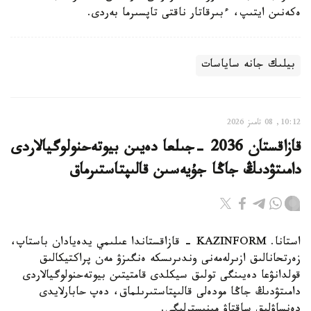
ەكەنىن ايتىپ، ءبىرقاتار ناقتى تاپسىرما بەردى.
بيلىك جانە ساياسات
10:12, 08 تامىز 2026
قازاقستان 2036 -جىلعا دەيىن بيوتەحنولوگيالاردى
دامىتۋدىڭ جاڭا جۇيەسىن قالىپتاستىرماق
استانا. KAZINFORM - قازاقستاندا عىلىمي يدەيادان باستاپ،
زەرتحانالىق ازىرلەمەنى وندىرىسكە ەنگىزۋ مەن پراكتيكالىق
قولدانۋعا دەيىنگى تولىق سيكلدى قامتيتىن بيوتەحنولوگيالاردى
دامىتۋدىڭ جاڭا مودەلى قالىپتاستىرىلماق، دەپ حابارلايدى
دەنساۋلىق ساقتاۋ مينيسترلىگى.