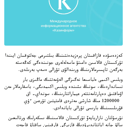
كەزدەسۋدە قازاقستان پرەزيدەنتىنىڭ بىلتىرعى جەلتوقسان ايىندا
تۇركىستان قالاسىن دامىتۋ ماسەلەلەرى جونىندەگى كەڭەستە
بەرگەن تاپسىرمالارىنىڭ ورىندالۋى تۋرالى ەسەپ بەرىلدى.
وبلىس اكىمى ەلباسىعا نەگىزگى الەۋمەتتىك ماڭىزى بار
نىسانداردىڭ، سونىڭ ىشىندە وبلىس اكىمدىگى، باسقارمالار مەن
اۋماقتىق دەپارتامەنتتەر عيماراتتارىنىڭ، سونداي- اق
1200000 مىڭ شارشى مەتردى قامتيتىن تۇرعىن ءۇي
قۇرىلىسىنىڭ بارىسى تۋرالى باياندادى.
نۇرسۇلتان نازاربايەۆ تۇركىستان قالاسىنىڭ ىسكەرلىك ورتالىعىن
سالۋ جانە اباتتاندىرۋدىڭ قازىرگى قارقىنىن ساقتاۋ قاجەت