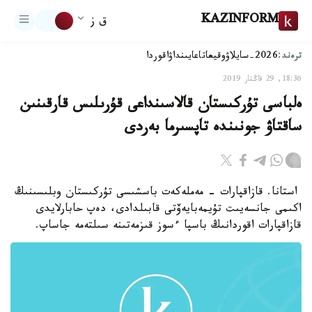
KAZINFORM
ق ز
ترەند:
2026-سايلاۋ
وقيعا
تاعايىنداۋ
اقوردا
18:36, 29 قاڭتار 2019
ەلباسى تۇركىستان قالاسىنداعى قۇرىلىس قارقىنىن
ساقتاۋ جونىندە تاپسىرما بەردى
استانا. قازاقپارات - مەملەكەت باسشىسى تۇركىستان وبلىسىنىڭ
اكىمى جانسەيىت تۇيمەبايەۆتى قابىلدادى، دەپ حابارلايدى
قازاقپارات اقوردانىڭ باسپا ءسوز قىزمەتىنە سىلتەمە جاساپ.