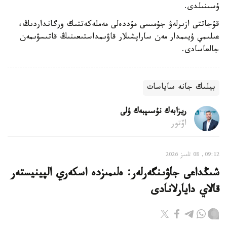
ۇسىنىلدى.
قۇجاتتى ازىرلەۋ جۇمىسى مۇددەلى مەملەكەتتىك ورگانداردىڭ،
عىلىمي ۇيىمدار مەن ساراپشىلار قاۋىمداستىعىنىڭ قاتىسۋىمەن
جالعاسادى.
بيلىك جانە ساياسات
ريزابەك نۇسىپبەك ۇلى
اۆتور
09:12, 08 تامىز 2026
شىڭداعى جاۋىنگەرلەر: ەلىمىزدە اسكەري الپينيستەر
قالاي دايارلانادى