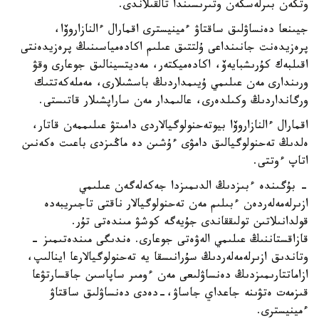
وتكەن بىرلەسكەن وتىرىسىندا تالقىلاندى.
جيىنعا دەنساۋلىق ساقتاۋ ءمينيسترى اقمارال ءالنازاروۆا،
پرەزيدەنت جانىنداعى ۇلتتىق عىلىم اكادەمياسىنىڭ پرەزيدەنتى
اقىلبەك كۇرىشبايەۆ، اكادەميكتەر، مەديتسينالىق جوعارى وقۋ
ورىندارى مەن عىلىمي ۇيىمداردىڭ باسشىلارى، مەملەكەتتىك
ورگانداردىڭ وكىلدەرى، عالىمدار مەن ساراپشىلار قاتىستى.
اقمارال ءالنازاروۆا بيوتەحنولوگيالاردى دامىتۋ عىلىممەن قاتار،
ەلدىڭ تەحنولوگيالىق دامۋى ءۇشىن دە ماڭىزدى باعىت ەكەنىن
اتاپ ءوتتى.
- بۇگىندە ءبىزدىڭ الدىمىزدا جەكەلەگەن عىلىمي
ازىرلەمەلەردەن ءبىلىم مەن تەحنولوگيالار ناقتى تاجىريبەدە
قولدانىلاتىن تولىققاندى جۇيەگە كوشۋ مىندەتى تۇر.
قازاقستاننىڭ عىلىمي الەۋەتى جوعارى. ەندىگى مىندەتىمىز -
وتاندىق ازىرلەمەلەردىڭ سۇرانىسقا يە تەحنولوگيالارعا اينالىپ،
ازاماتتارىمىزدىڭ دەنساۋلىعى مەن ءومىر ساپاسىن جاقسارتۋعا
قىزمەت ەتۋىنە جاعداي جاساۋ،-دەدى دەنساۋلىق ساقتاۋ
ءمينيسترى.