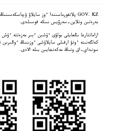
GOV. KZ پلاتفورماسىندا ءوز سايلاۋ ۋچاسكەس
بەرەتىن ونلاين-سەرۆيس ىسكە قوسىلدى.
ازاماتتارعا ىڭعايلى بولۋى ءۇشىن ءبىر مەزەتتە ءۇش
كەلگەنىنە ءوتۋ ارقىلى سايلاۋشى ءوزىنىڭ ءوڭىرى
سونداي-اق ونىڭ مەكەنجايىن بىلە الادى.