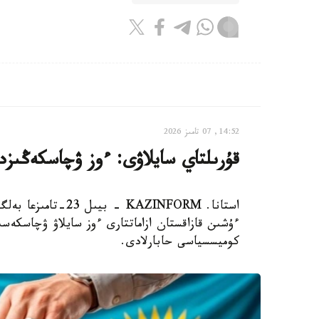
14:52, 07 تامىز 2026
قۇرىلتاي سايلاۋى: ءوز ۋچاسكەڭىزدى
استانا. KAZINFORM 
ءۇشىن قازاقستان ازاماتتارى ءوز سايلاۋ ۋچاسكەسىن
كوميسسياسى حابارلادى.