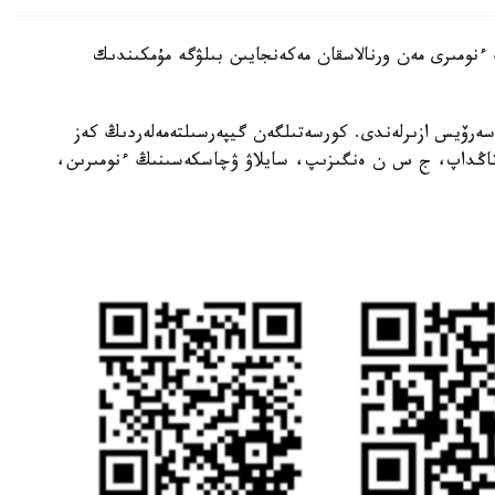
ىنىڭ ءنومىرى مەن ورنالاسقان مەكەنجايىن بىلۋگە مۇمكىندىك
 سەرۆيس ازىرلەندى. كورسەتىلگەن گيپەرسىلتەمەلەردىڭ كەز
ن تاڭداپ، ج س ن ەنگىزىپ، سايلاۋ ۋچاسكەسىنىڭ ءنومىرىن،