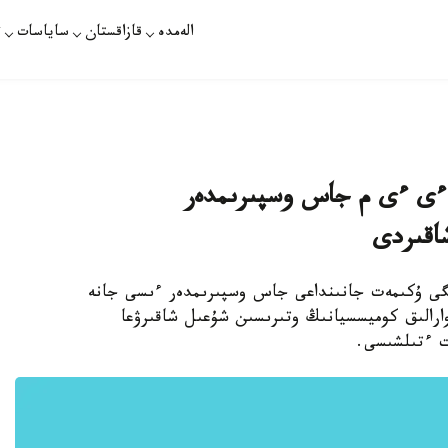
الەمدە
قازاقستان
ساياسات
ت
: ءى ءى م جاس وسپىرىمدەر
اقىردى
لىگى ۇكىمەت جانىنداعى جاس وسپىرىمدەر ءىسى جانە
ارالىق كوميسسيانىڭ وتىرىسىن شۇعىل شاقىرۋعا
ت ءتىلشىسى.