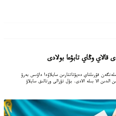
 قالاي وڭاي تابۋعا بولادى
- بيىل 23-تامىزعا بەلگىلەنگەن قۇرىلتاي دەپۋتاتتارىن سايلاۋدا داۋىس بەرۋ
 الدىن الا بىلە الادى. بۇل تۋرالى ورتالىق سايلاۋ