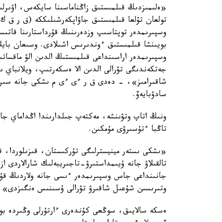
وسپىرىمدەر توپتاسىپ وزدەرىنىڭ قۇرداستارىنا قاتى
بويىنشا قىلمىستىق ءوندىرىس اشىلادى. وسىعان بايلا
وسپىرىمدەر اراسىنداعى قىلمىستىڭ الدىن الۋ ماقساتىن
جەتكەندىگى تۋرالى الدىن الا ەسكەرتىپ، ويلانباي ى
شاقىرامىز»، - دەدى ق ر ءى ءى م ىشكى جانە سىرتقى
سادۋبايەۆ.
ونىڭ اتاپ وتۋىنشە، مەكتەپ جىلدارىندا اڭداماي ج
تاڭبا ءتۇسىرۋى مۇمكىن.
«ىشكى ىستەر مينيسترلىگى تۇركىستان، قىزىلوردا، قار
تالقىلاۋ جانە ۇيىمداستىرۋ-تاجىريبەلىك شارالاردى از
جانىنداعى جاس وسپىرىمدەر ءىسى جانە ولاردىڭ قۇقى
وتىرىسىن شۇعىل شاقىرۋ تۋرالى ۇسىنىس ەنگىزدى»،
ەسكە سالايىق، سوڭعى كۇندەرى ءارتۇرلى وڭىردە بول