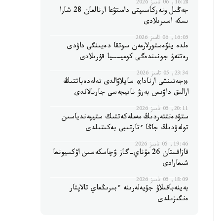
16:28, 06 تامىز 2026
جەڭىل ونەركاسىپتى دامىتۋعا ارنالعان 28 شارا
ىسكە اسىرىلادى
16:05, 06 تامىز 2026
ەلدە ينۆەستورلارمەن سوتقا دەيىنگى داۋدى
رەتتەۋ جونىندەگى كوميسسيا قۇرىلادى
23:34, 05 تامىز 2026
«جەتىنشى ارنادا» سايلاۋالدى تەلەدەباتتىڭ
ارالىق داۋىس بەرۋ ناتيجەسى جاريالاندى
20:11, 05 تامىز 2026
ستۋدەنتتەردىڭ مەملەكەتتىك ستيپەندياسىن
تولەۋدىڭ جاڭا ءتارتىبى بەكىتىلدى
19:46, 05 تامىز 2026
قازاقستان 26 مۇناي-گاز ۋچاسكەسىن اۋكسيونعا
شىعارادى
18:09, 05 تامىز 2026
بەينەباقىلاۋ جۇيەلەرىنە ءبىرىڭعاي تالاپتار
ەنگىزىلدى