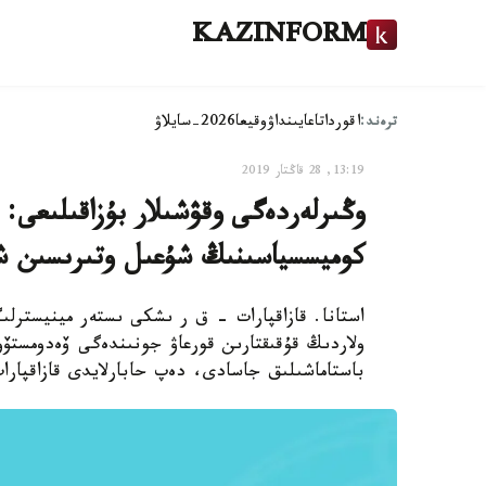
KAZINFORM
ترەند:
اقوردا
تاعايىنداۋ
وقيعا
2026-سايلاۋ
13:19, 28 قاڭتار 2019
وڭىرلەردەگى وقۋشىلار بۇزاقىلىعى
كوميسسياسىنىڭ شۇعىل وتىرىسىن ش
استانا. قازاقپارات - ق ر ىشكى ىستەر مينيستر
ولاردىڭ قۇقىقتارىن قورعاۋ جونىندەگى ۆەدومستۆو
باستاماشىلىق جاسادى، دەپ حابارلايدى قازاقپارا