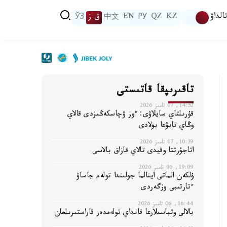
الداۋ
KZ
QZ
РУ
EN
中文
ق ز
ЎЗ
تاقىرىپقا قاتىستى
14:52, 07 تامىز 2026
قۇرىلتاي سايلاۋى: ءوز ۋچاسكەڭىزدى قالاي
وڭاي تابۋعا بولادى
10:39, 07 تامىز 2026
اتاجۇرتتا وقيدى تالاي قازاق بالاسى
19:09, 06 تامىز 2026
ۇلكەن الماتى اينالما جولىندا تولەم جاساۋ
ءتارتىبى وزگەردى
16:44, 06 تامىز 2026
بالالى وتباسىلارعا قانداي تولەمدەر قاراستىرىلعان