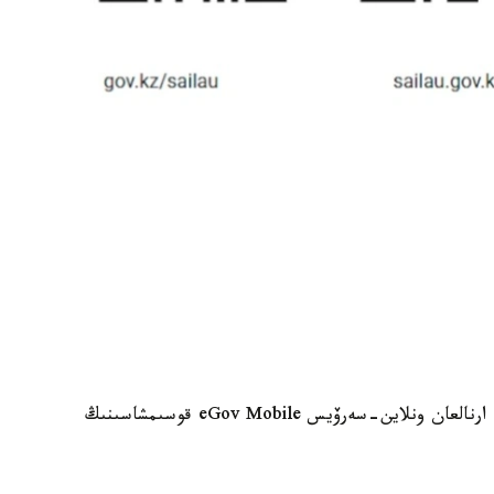
سونىمەن قاتار ءوزىنىڭ سايلاۋ ۋچاسكەسىن ىزدەۋگە ارنالعان ونلاين-سەرۆيس eGov Mobile قوسىمشاسىنىڭ