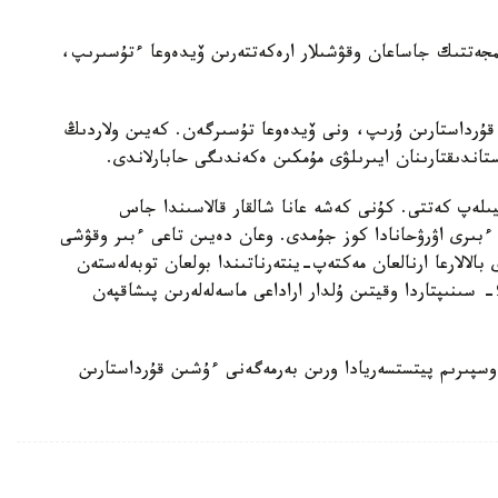
الىمجەتتىك جاساعان وقۋشىلار ارەكەتتەرىن ۆيدەوعا ءتۇسىرىپ،
ر قۇرداستارىن ۇرىپ، ونى ۆيدەوعا تۇسىرگەن. كەيىن ولاردىڭ
يىلەپ كەتتى. كۇنى كەشە عانا شالقار قالاسىندا جاس
 ءبىرى اۋرۋحانادا كوز جۇمدى. وعان دەيىن تاعى ءبىر وقۋشى
الالارعا ارنالعان مەكتەپ-ينتەرناتىندا بولعان توبەلەستەن
كەيىن دە، ءبىر وقۋشى پىشاق جاراقاتىن الدى. 8-9- سىنىپتاردا وقيتىن ۇلدار اراداعى ماسەلەلەرىن پىشاقپەن
وسپىرىم پيتستسەريادا ورىن بەرمەگەنى ءۇشىن قۇرداستارىن