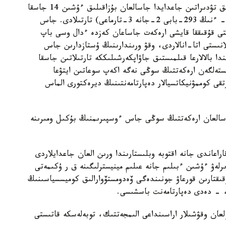
«ەلىمىزدىڭ قىلمىستىق زاڭناماسىنا سايكەس، اۋىرلىق تۋدىراتىن جاعدايدا جاسالعان بۇزاقىلىق ءۇشىن 14 جاسقا
تولعان تۇلعا قىلمىستىق جاۋاپكەرشىلىككە (ق ر ق ك- ءنىڭ 293-بابى 2-جانە 3-تارماعى) تارتىلادى. جاس
ستى قۇقىققا قايشى ارەكەت جاساعان كەزدە ءدال وسى باپ
نىستى اتا-انالاردى، وقۋ ورىندارىنىڭ ۇستازدارىن جاس
دا بالالارعا قىلمىستىق جاۋاپكەرشىلىككە تارتىلاتىن جاسقا
ستەلگەن ارەكەتتىڭ سوڭى نەگە اكەپ سوعاتىن ايتۋعا
 كوممۋنيكاتسيالار دەپارتامەنتىنىڭ ديرەكتورى الماس
اسالعان ارەكەتتىڭ سوڭى جاس ءوسپىرىمنىڭ بۇكىل ومىرىنە
اعاندى جانە اقتوبە وبلىستارىندا ورىن العان جاعدايلاردى
ىرلەۋ ءۇشىن ءبىلىم جانە عىلىم مينيسترلىگىنە ق ر ۇكىمەتى
قتارىن قورعاۋ جونىندەگى ۆەدومستۆوارالىق كوميسسياسىنىڭ
 - دەدى دەپارتامەنت باسشىسى.
عان وقۋشىلار اراسىنداعى الىمجەتتىك، توبەلەسكە قاتىستى