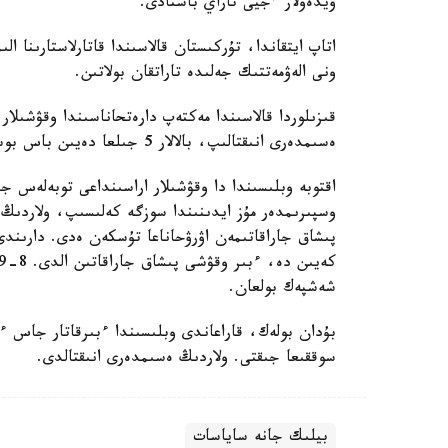
ۆيدەولار ءجيى تاراي باستادى.
اتاپ ايتقاندا، تۇركىستان قالاسىندا قاتارلاستارىنا 
ونى الەۋمەتتىك جەلىدە تاراتقان بولاتىن.
قىزىلوردا قالاسىندا مەكتەپ دارەتحاناسىندا وقۋشىلا
ەسىمدەرى انىقتالىپ، بالالار 5 جىلعا دەيىن باس بوستاندىقتارىنان ايىرىلۋى مۇمكىن ەكەندىگى حابارلاندى.
اقتوبە وبلىسىندا دا وقۋشىلار اراسىنداعى توبەلەس ج
وسپىرىمدەر مۇز ايدىنىندا سوزگە كەلىسىپ، ولاردىڭ
پىشاق جاراقاتىمەن اۋرۋحاناعا تۇسكەن ەدى. دارىندى ب
شەشپەك بولعان.
بۇدان بولەك، قاراعاندى وبلىسىندا ءبىرقاتار جاس ء
سوققىعا جىقتى. ولاردىڭ ەسىمدەرى انىقتالدى.
بيلىك جانە ساياسات