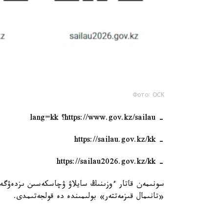
Фото: ОСК
- https://www.gov.kz/sailau؟ lang=kk
- https://sailau.gov.kz/kk
- https://sailau2026.gov.kz/kk
«تانىمال قىزمەتتەر» بولىمىندە دە قولجەتىمدى.