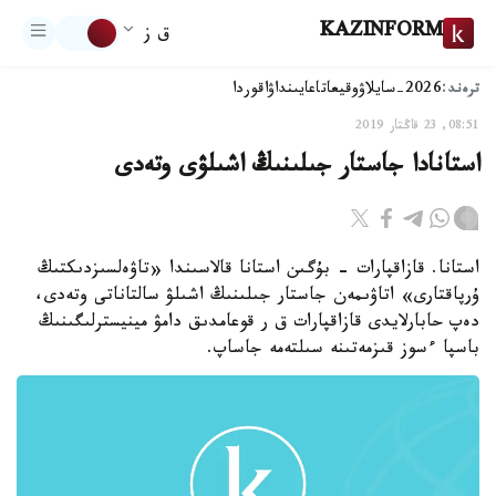
KAZINFORM
ق ز
ترەند:
2026-سايلاۋ
وقيعا
تاعايىنداۋ
اقوردا
08:51, 23 قاڭتار 2019
استانادا جاستار جىلىنىڭ اشىلۋى وتەدى
استانا. قازاقپارات - بۇگىن استانا قالاسىندا «تاۋەلسىزدىكتىڭ
ۇرپاقتارى» اتاۋىمەن جاستار جىلىنىڭ اشىلۋ سالتاناتى وتەدى،
دەپ حابارلايدى قازاقپارات ق ر قوعامدىق دامۋ مينيسترلىگىنىڭ
باسپا ءسوز قىزمەتىنە سىلتەمە جاساپ.