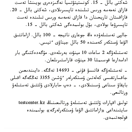
شەكتى بالل - 15. كونستيتۋتسيا نەگىزدەرى بويىنشا تەست
قازاق نەمەسە ورىس تىلىندە تاپسىرىلادى، شەكتى بالل - 20.
قازاقستان تاريحىنان دا قازاق نەمەسە ورىس تىلىندە تەست
تاپسىرۋعا بولادى، بۇل بولىمدەگى شەكتى بالل - 15.
جالپى تەستىلەۋدە ەڭ جوعارى ناتيجە - 100 بالل. ازاماتتىق
الۋعا ۇمىتكەر كەمىندە 50 بالل جيناۋى ءتيىس.
تەستىلەۋگە 2 ساعات 10 مينۋت بەرىلەدى. مۇگەدەكتىگى بار
ادامدارعا قوسىمشا 30 مينۋت قاراستىرىلعان.
- تەستىلەۋگە قاتىسۋ قۇنى - 14693 تەڭگە. دايىندىعىن
جاقسارتقىسى كەلەتىن ۇمىتكەرلەر ءۇشىن 3355 تەڭگەگە اقىلى
بايقاۋ سىناعى ۇسىنىلادى، - دەپ حابارلادى ۇلتتىق تەستىلەۋ
ورتالىعى.
تولىق اقپارات ۇلتتىق تەستىلەۋ ورتالىعىنىڭ testcenter.kz
سايتىنداعى «ازاماتتىق الۋعا ۇمىتكەرلەرگە» بولىمىندە
قولجەتىمدى.