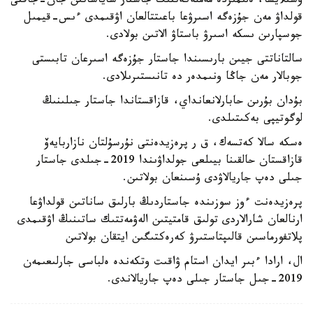
وسىلايشا، ەلىمىزدە مەملەكەتتىك جاستار ساياساتىن جان-جاقتى
قولداۋ مەن جۇزەگە اسىرۋعا باعىتتالعان اۋقىمدى ءىس-قيمىل
جوسپارىن ىسكە اسىرۋ باستاۋ الاتىن بولادى.
سالتاناتتى جيىن بارىسىندا جاستار جۇزەگە اسىرعان تابىستى
جوبالار مەن جاڭا ونىمدەر دە تانىستىرىلادى.
بۇدان بۇرىن حابارلانعانداي، قازاقستاندا جاستار جىلىنىڭ
لوگوتيپى بەكىتىلدى.
ەسكە سالا كەتسەك، ق ر پرەزيدەنتى نۇرسۇلتان نازاربايەۆ
قازاقستان حالقىنا بيىلعى جولداۋىندا 2019-جىلدى جاستار
جىلى دەپ جاريالاۋدى ۇسىنعان بولاتىن.
پرەزيدەنت ءوز سوزىندە جاستاردىڭ بارلىق ساناتىن قولداۋعا
ارنالعان شارالاردى تولىق قامتيتىن الەۋمەتتىك ساتىنىڭ اۋقىمدى
پلاتفورماسىن قالىپتاستىرۋ كەرەكتىگىن ايتقان بولاتىن
ال، ارادا ءبىر ايدان استام ۋاقىت وتكەندە ەلباسى جارلىعىمەن
2019-جىل جاستار جىلى دەپ جاريالاندى.