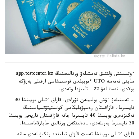
Фото: Polisia.kz
ءوتىنىشتى ۇلتتىق تەستىلەۋ ورتالىعىنىڭ app.testcenter.kz
سايتى نەمەسە UTO ءموبيلدى قوسىمشاسى ارقىلى بەرۋگە
بولادى. تەستىلەۋ 22 -تامىزدا وتەدى.
- تەستىلەۋ ءۇش بولىمنەن تۇرادى: قازاق ءتىلى بويىنشا 30
تاپسىرما، قازاقستان رەسپۋبليكاسى كونستيتۋتسياسىنىڭ
نەگىزدەرى بويىنشا 40 تاپسىرما جانە قازاقستان تاريحى بويىنشا
30 تاپسىرما بەرىلەدى،-دەلىنگەن ورتالىق حابارلاماسىندا.
قازاق ءتىلى بويىنشا تەست قازاق تىلىندە وتكىزىلەدى جانە