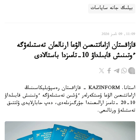
بيلىك جانە ساياسات
11:09, 09 تامىز 2026
قازاقستان ازاماتتىعىن الۋعا ارنالعان تەستىلەۋگە
ءوتىنىش قابىلداۋ 10-تامىزدا باستالادى
استانا. KAZINFORM - قازاقستان رەسپۋبليكاسىنىڭ
ازاماتتىعىن الۋعا ۇمىتكەرلەر ءۇشىن تەستىلەۋگە ءوتىنىش قابىلداۋ
10-20 -تامىز ارالىعىندا جۇرگىزىلەدى، دەپ حابارلايدى ۇلتتىق
تەستىلەۋ ورتالىعى.