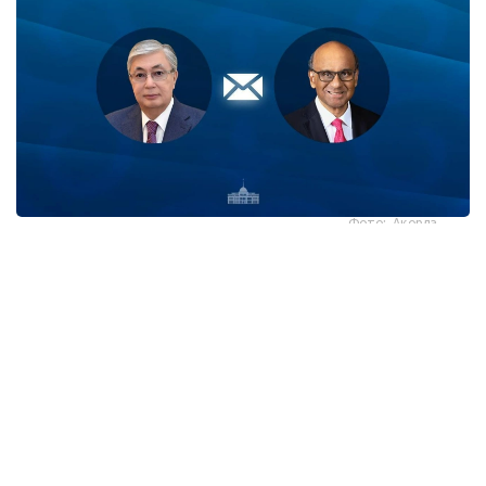
Фото: Ақорда
قاسىم-جومارت توقايەۆ تارمان شانمۋگاراتنام مەن ونىڭ
وتانداستارىن سينگاپۋردىڭ ۇلتتىق مەيرامى - تاۋەلسىزدىك
كۇنىمەن قۇتتىقتادى.
- پرەزيدەنت جەدەلحاتتا بۇل مەرەكە سينگاپۋر حالقى ءۇشىن
ۇلتتىق بىرلىكتىڭ، مەملەكەت دەربەستىگىنىڭ جانە ورنىقتى
دامۋدىڭ ايشىقتى بەلگىسى رەتىندە ەرەكشە مانگە يە ەكەنىن اتاپ
وتكەن. سونىمەن قاتار قازاقستان مەن سينگاپۋر اراسىنداعى