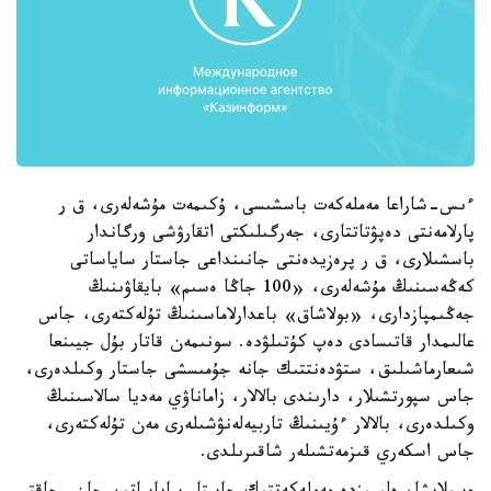
ءىس-شاراعا مەملەكەت باسشىسى، ۇكىمەت مۇشەلەرى، ق ر
پارلامەنتى دەپۋتاتتارى، جەرگىلىكتى اتقارۋشى ورگاندار
باسشىلارى، ق ر پرەزيدەنتى جانىنداعى جاستار ساياساتى
كەڭەسىنىڭ مۇشەلەرى، «100 جاڭا ەسىم» بايقاۋىنىڭ
جەڭىمپازدارى، «بولاشاق» باعدارلاماسىنىڭ تۇلەكتەرى، جاس
عالىمدار قاتىسادى دەپ كۇتىلۋدە. سونىمەن قاتار بۇل جيىنعا
شىعارماشىلىق، ستۋدەنتتىك جانە جۇمىسشى جاستار وكىلدەرى،
جاس سپورتشىلار، دارىندى بالالار، زاماناۋي مەديا سالاسىنىڭ
وكىلدەرى، بالالار ءۇيىنىڭ تاربيەلەنۋشىلەرى مەن تۇلەكتەرى،
جاس اسكەري قىزمەتشىلەر شاقىرىلدى.