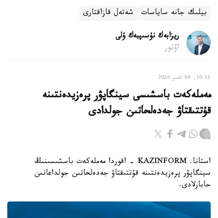
بيلىك جانە ساياسات
شەتەل قازاقتارى
ريزابەك نۇسىپبەك ۇلى
اۆتور
10:11, 09 تامىز 2026
مەملەكەت باسشىسى سينگاپۋر پرەزيدەنتىنە
قۇتتىقتاۋ جەدەلحاتىن جولدادى
استانا. KAZINFORM - اقوردا مەملەكەت باسشىسىنىڭ
سينگاپۋر پرەزيدەنتىنە قۇتتىقتاۋ جەدەلحاتىن جولداعانىن
حابارلادى.