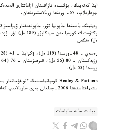
جوعارىلاپ، 67- ورىنعا ورنالاستىرىلعان.
ەل) ەنگەن.
ورىندا (53 ەل).
ىنتىماقتاستىقتا 2006-جىلدان بەرى جاريالانىپ كەلەدى.
بيلىك جانە ساياسات