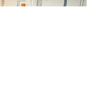
Фото: Денсаулық сақтау министрлігі