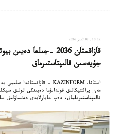
10:12, 08 تامىز 2026
قازاقستان 2036 -جىلعا دە
جۇيەسىن قالىپتاستىرماق
استانا. KAZINFORM - قازاقستاند
مەن پراكتيكالىق قولدانۋعا دەيىنگى تولىق سيكلد
قالىپتاستىرىلماق، دەپ حابارلايدى دەنساۋلىق سا