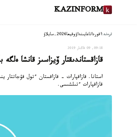
KAZINFORM
ترەند:
اقوردا
تاعايىنداۋ
وقيعا
2026-سايلاۋ
09:18, 09 قاڭتار 2019
قازاقستاندىقتار ۆيزاسىز قانشا ەلگە با
قازاقپارات ءتىلشىسى.