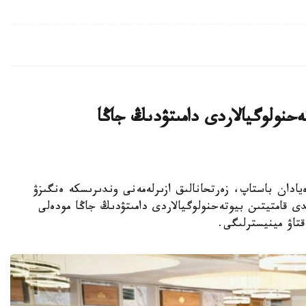
يىن بيوتەحنولوگيالاردى دامىتۋدىڭ جاڭا
ا عىلىمي يدەيادان باستاپ، زەرتحانالىق ازىرلەمەنى وندىرىسكە ەنگىزۋ
ى قامتيتىن بيوتەحنولوگيالاردى دامىتۋدىڭ جاڭا مودەلى
قتاۋ مينيسترلىگى.