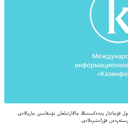
نياسى 8- قاڭتار كۇنى ءتول قۇجاتتار يندەكسىنىڭ جاڭارتىلعان نۇسقاسىن جاريالادى.
ستەردەن قۇراستىرىلادى.