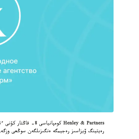
Henley & Partners كومپا
رەيتينگ ۆيزاسىز رەجيمگە ەنگىزىلگەن سوڭعى وزگەرى