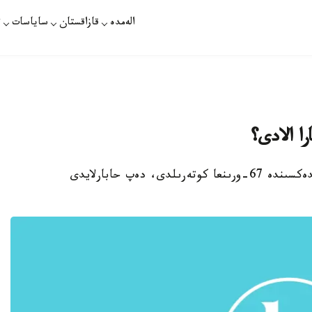
الەمدە
قازاقستان
ساياسات
ت
را الادى؟
استانا. قازاقپارات - قازاقستان ءتول قۇجاتتار يندەكسىندە 67-ورىنعا كوتەرىلدى، دەپ حابارلايدى