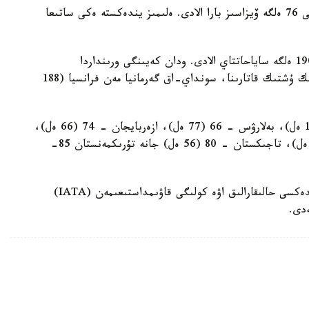
ايتا كەتەيىك، بۇگىندە قازاقستان ازاماتتارى الەمدەگى 76 ەلگە ۆيزاسىز بارا الادى. ەلىمىز يندەكستە ەكى ساتىعا
رەيتينگ باسىندا جاپونيا تۇر. جاپوندىقتار ۆيزاسىز 190 ەلگە ساياحاتتاي الادى. ودان كەيىنگى ورىنداردا
وڭتۇستىك كورەيا مەن سينگاپۋر (189 ەل) تۇر. ۇزدىك ۇشتىك قاتارىنا، سونداي-اق گەرمانيا مەن فرانسيا (188
رەسەي - 48-ورىندا (119 ەل)، ۋكراينا - 41 (128 ەل)، بەلارۋس - 66 (77 ەل)، ازەربايجان - 74 (66 ەل)،
وزبەكستان - 80 (56 ەل)، قىرعىزستان - 76 (64 ەل)، تاجىكستان - 80 (56 ەل) جانە تۇرىكمەنستان 85-
Henley & Partners كومپانياسىنىڭ ءتولقۇجاتتار يندەكسى حالىقارالىق اۋە كولىگى قاۋىمداستىعىمەن (IATA)