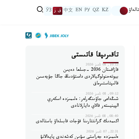
الداۋ
KZ
QZ
РУ
EN
中文
ق ز
ЎЗ
تاقىرىپقا قاتىستى
10:12, 08 تامىز 2026
قازاقستان 2036 -جىلعا دەيىن
بيوتەحنولوگيالاردى دامىتۋدىڭ جاڭا جۇيەسىن
قالىپتاستىرماق
09:12, 08 تامىز 2026
شىڭداعى جاۋىنگەرلەر: ەلىمىزدە اسكەري
الپينيستەر قالاي دايارلانادى
08:40, 08 تامىز 2026
اكىمدىك گرانتتارىنا قۇجات قابىلداۋ باستالدى
22:31, 07 تامىز 2026
ەلىمىزدە جەراستى سۋىن كەشەندى پايدالانۋ