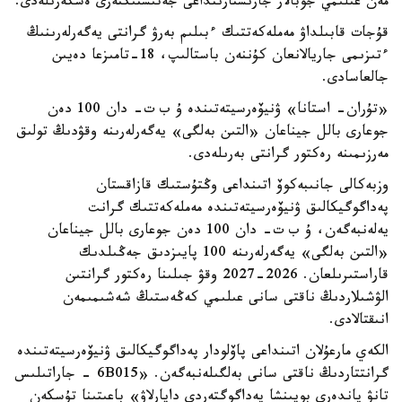
مەن عىلىمي جوبالار جارىستارىنداعى جەتىستىكتەرى ەسكەرىلەدى.
قۇجات قابىلداۋ مەملەكەتتىك ءبىلىم بەرۋ گرانتى يەگەرلەرىنىڭ
ءتىزىمى جاريالانعان كۇننەن باستالىپ، 18-تامىزعا دەيىن
جالعاسادى.
«تۇران- استانا» ۋنيۆەرسيتەتىندە ۇ ب ت- دان 100 دەن
جوعارى بالل جيناعان «التىن بەلگى» يەگەرلەرىنە وقۋدىڭ تولىق
مەرزىمىنە رەكتور گرانتى بەرىلەدى.
وزبەكالى جانىبەكوۆ اتىنداعى وڭتۇستىك قازاقستان
پەداگوگيكالىق ۋنيۆەرسيتەتىندە مەملەكەتتىك گرانت
يەلەنبەگەن، ۇ ب ت- دان 100 دەن جوعارى بالل جيناعان
«التىن بەلگى» يەگەرلەرىنە 100 پايىزدىق جەڭىلدىك
قاراستىرىلعان. 2026-2027 وقۋ جىلىنا رەكتور گرانتىن
الۋشىلاردىڭ ناقتى سانى عىلىمي كەڭەستىڭ شەشىمىمەن
انىقتالادى.
الكەي مارعۇلان اتىنداعى پاۆلودار پەداگوگيكالىق ۋنيۆەرسيتەتىندە
گرانتتاردىڭ ناقتى سانى بەلگىلەنبەگەن. «6B015 - جاراتىلىس
تانۋ پاندەرى بويىنشا پەداگوگتەردى دايارلاۋ» باعىتىنا تۇسكەن