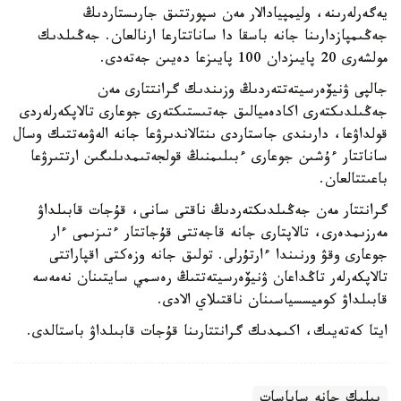
يەگەرلەرىنە، وليمپيادالار مەن سپورتتىق جارىستاردىڭ
جەڭىمپازدارىنا جانە باسقا دا ساناتتارعا ارنالعان. جەڭىلدىك
مولشەرى 20 پايىزدان 100 پايىزعا دەيىن جەتەدى.
جالپى ۋنيۆەرسيتەتتەردىڭ وزىندىك گرانتتارى مەن
جەڭىلدىكتەرى اكادەميالىق جەتىستىكتەرى جوعارى تالاپكەرلەردى
قولداۋعا، دارىندى جاستاردى ىنتالاندىرۋعا جانە الەۋمەتتىك وسال
ساناتتار ءۇشىن جوعارى ءبىلىمنىڭ قولجەتىمدىلىگىن ارتتىرۋعا
باعىتتالعان.
گرانتتار مەن جەڭىلدىكتەردىڭ ناقتى سانى، قۇجات قابىلداۋ
مەرزىمدەرى، تالاپتارى جانە قاجەتتى قۇجاتتار ءتىزىمى ءار
جوعارى وقۋ ورنىندا ءارتۇرلى. تولىق جانە وزەكتى اقپاراتتى
تالاپكەرلەر تاڭداعان ۋنيۆەرسيتەتتىڭ رەسمي سايتىنان نەمەسە
قابىلداۋ كوميسسياسىنان ناقتىلاي الادى.
ايتا كەتەيىك، اكىمدىك گرانتتارىنا قۇجات قابىلداۋ باستالدى.
بيلىك جانە ساياسات