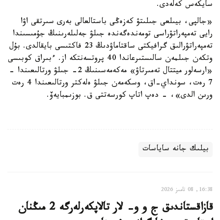
سايكەس كەلەدى.
«جالپى، بيىلعى جىلىتۋ كەزەڭى باستالعالى بەرى سىرتقى اۋا
رايى تەمپەراتۋراسى تومەندەگەندە جىلۋ جەلىلەرىنىڭ جۇمىسىندا
تەمپەراتۋرالىق گرافيكتى ساقتاماۋدىڭ 23 فاكتىسى بايقالدى. بۇل
وتكەن جىلمەن سالىستىرعاندا 40 پروتسەنتكە از. ءبىراق كوبىسى
«ارسەلور ميتتال تەمىرتاۋ» مەكەمەسىنىڭ 2- جىلۋ ورتالىعىندا -
7 رەت، سونداي-اق، وسكەمەن جىلۋ ەلەكتر ورتالىعىندا 4 رەت
ورىن الدى»، - دەپ اتاپ كورسەتتى ق. بوزىمبايەۆ.
بيلىك جانە ساياسات
16:38, 08 تامىز 2026
قازاقستاندىق ج و و- لار تالاپكەرلەرگە 2 مىڭنان