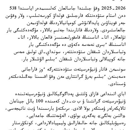
2025-2026 وقۋ جىلىندا جاسالعان كەلىسىمدەر اياسىندا 538
دەن استام ستۋدەنتكە قارجىلىق قولداۋ كورسەتىلىپ، ولار وقۋىن
جەر قويناۋىن پايدالانۋشى كومپانيالاردىڭ قولداۋىمەن
جالعاستىردى. ولاردىڭ قاتارىندا جەتىم بالالار، مۇگەدەكتىگى بار
تۇلعالار، اتا- اناسىنىڭ قامقورلىعىنسىز قالعان بالالار، اتا-
اناسىنىڭ ءبىرى نەمەسە ەكەۋى دە مۇگەدەكتىگى بار
وتباسىلاردان شىققان ستۋدەنتتەر، سونداي-اق تولىق ەمەس
جانە كوپبالالى وتباسىلاردان شىققان ءبىلىم الۋشىلار بار.
سونىمەن قاتار ۋنيۆەرسيتەت ستۋدەنتتەرگە ءوز قاراجاتى
ەسەبىنەن ءبىلىم بەرۋ گرانتتارى مەن وقۋ اقىسىنا جەڭىلدىكتەر
ۇسىنادى.
اباي اتىنداعى قازاق ۇلتتىق پەداگوگيكالىق ۋنيۆەرسيتەتىندە
ۋنيۆەرسيتەت گرانتىنا ۇ ب ت-دان كەمىندە 100 بالل جيناعان
تالاپكەرلەر ۇمىتكەر بولا الادى. ىرىكتەۋ بارىسىندا ۇبت ناتيجەسى،
«التىن بەلگى» يەگەرى بولۋى، الەۋمەتتىك جاعدايى،
رەسپۋبليكالىق جانە حالىقارالىق وليمپيادالارداعى، كونكۋرستار