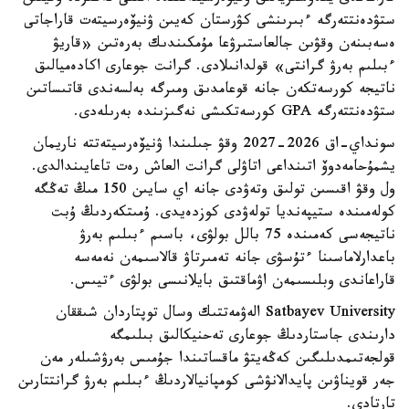
ستۋدەنتتەرگە ءبىرىنشى كۋرستان كەيىن ۋنيۆەرسيتەت قاراجاتى
ەسەبىنەن وقۋىن جالعاستىرۋعا مۇمكىندىك بەرەتىن «قاريۋ
ءبىلىم بەرۋ گرانتى» قولدانىلادى. گرانت جوعارى اكادەميالىق
ناتيجە كورسەتكەن جانە قوعامدىق ومىرگە بەلسەندى قاتىساتىن
ستۋدەنتتەرگە GPA كورسەتكىشى نەگىزىندە بەرىلەدى.
سونداي-اق 2026-2027 وقۋ جىلىندا ۋنيۆەرسيتەتتە ناريمان
يشمۇحامەدوۆ اتىنداعى اتاۋلى گرانت العاش رەت تاعايىندالدى.
ول وقۋ اقىسىن تولىق وتەۋدى جانە اي سايىن 150 مىڭ تەڭگە
كولەمىندە ستيپەنديا تولەۋدى كوزدەيدى. ۇمىتكەردىڭ ۇبت
ناتيجەسى كەمىندە 75 بالل بولۋى، باسىم ءبىلىم بەرۋ
باعدارلاماسىنا ءتۇسۋى جانە تەمىرتاۋ قالاسىمەن نەمەسە
قاراعاندى وبلىسىمەن اۋماقتىق بايلانىسى بولۋى ءتيىس.
Satbayev University الەۋمەتتىك وسال توپتاردان شىققان
دارىندى جاستاردىڭ جوعارى تەحنيكالىق بىلىمگە
قولجەتىمدىلىگىن كەڭەيتۋ ماقساتىندا جۇمىس بەرۋشىلەر مەن
جەر قويناۋىن پايدالانۋشى كومپانيالاردىڭ ءبىلىم بەرۋ گرانتتارىن
تارتادى.