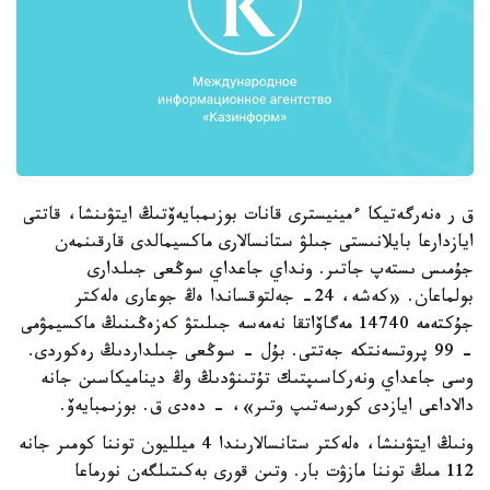
ق ر ەنەرگەتيكا ءمينيسترى قانات بوزىمبايەۆتىڭ ايتۋىنشا، قاتتى
ايازدارعا بايلانىستى جىلۋ ستانسالارى ماكسيمالدى قارقىنمەن
جۇمىس ىستەپ جاتىر. ونداي جاعداي سوڭعى جىلدارى
بولماعان. «كەشە، 24- جەلتوقساندا ەڭ جوعارى ەلەكتر
جۇكتەمە 14740 مەگاۆاتقا نەمەسە جىلىتۋ كەزەڭىنىڭ ماكسيمۋمى
- 99 پروتسەنتكە جەتتى. بۇل - سوڭعى جىلداردىڭ رەكوردى.
وسى جاعداي ونەركاسىپتىك تۇتىنۋدىڭ وڭ ديناميكاسىن جانە
دالاداعى ايازدى كورسەتىپ وتىر»، - دەدى ق. بوزىمبايەۆ.
ونىڭ ايتۋىنشا، ەلەكتر ستانسالارىندا 4 ميلليون توننا كومىر جانە
112 مىڭ توننا مازۋت بار. وتىن قورى بەكىتىلگەن نورماعا