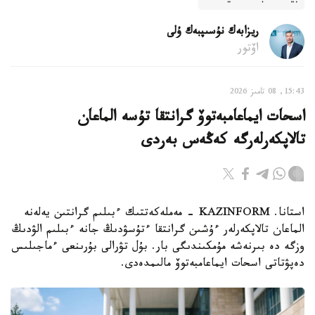
ريزابەك نۇسىپبەك ۇلى
اۆتور
15:43, 08 تامىز 2026
اسحات ايماعامبەتوۆ گرانتقا تۇسە الماعان
تالاپكەرلەرگە كەڭەس بەردى
استانا. KAZINFORM - مەملەكەتتىك ءبىلىم گرانتىن يەلەنە
الماعان تالاپكەرلەر ءۇشىن گرانتقا ءتۇسۋدىڭ جانە ءبىلىم الۋدىڭ
وزگە دە بىرنەشە مۇمكىندىگى بار. بۇل تۋرالى بۇرىنعى ءماجىلىس
دەپۋتاتى اسحات ايماعامبەتوۆ مالىمدەدى.