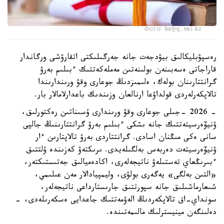
Фото: halyq-uni.kz
رەسپۋبليكالىق بيۋدجەت جانە جەرگىلىكتى اتقارۋشى ورگاندار
قاراجاتى ەسەبىنەن بولىنەتىن مەملەكەتتىك ءبىلىم بەرۋ
گرانتتارىنان بولەك، ەلىمىزدىڭ جوعارى وقۋ ورىندارىندا
تالاپكەرلەردى قولداۋعا ارنالعان وزىندىك باعدارلامالار بار.
- 2026 -جىلى جوعارى وقۋ ورىندارى ۇسىناتىن رەكتورلىق،
ۋنيۆەرسيتەتتىك جانە ىشكى ءبىلىم بەرۋ گرانتتارىنىڭ جالپى
سانى ەكى مىڭنان اسادى. گرانتتاردى بەرۋ تالاپتارىن ءار
ۋنيۆەرسيتەت دەربەس بەلگىلەيدى. ىرىكتەۋ كەزىندە ۇلتتىق
ءبىرىڭعاي تەستىلەۋ ناتيجەلەرى، اكادەميالىق جەتىستىكتەر،
«التىن بەلگى» يەگەرى بولۋى، وليمپيادالار مەن عىلىمي،
شىعارماشىلىق جانە سپورتتىق جارىستارداعى ناتيجەلەر،
سونداي-اق تالاپكەردىڭ الەۋمەتتىك جاعدايى ەسكەرىلەدى، -
دەلىنگەن مينيسترلىك مالىمەتىندە.