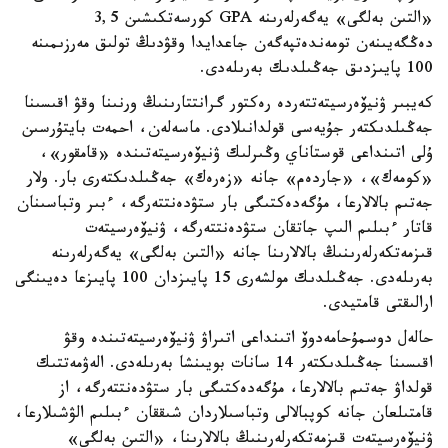
«التىن بەلگى» يەگەرلەرىنە GPA كورسەتكىشىن 3,5
دەڭگەيىنەن تومەندەتپەگەن جاعدايدا وقۋدىڭ تولىق مەرزىمىنە
100 پايىزدىق جەڭىلدىك بەرىلەدى.
كەيبىر ۋنيۆەرسيتەتتەردە رەكتور گرانتتارىنىڭ ورنىنا وقۋ اقىسىنا
جەڭىلدىكتەر جۇيەسى قولدانىلادى. ماسەلەن، احمەت بايتۇرسىن
ۇلى اتىنداعى قوستاناي وڭىرلىك ۋنيۆەرسيتەتىندە «قامقور»،
«كومەك»، «جاردەم» جانە «زەرەك» جەڭىلدىكتەرى بار. ولار
جەتىم بالالارعا، مۇگەدەكتىگى بار ستۋدەنتتەرگە، ءبىر وتباسىنان
قاتار ءبىلىم الىپ جاتقان ستۋدەنتتەرگە، ۋنيۆەرسيتەت
قىزمەتكەرلەرىنىڭ بالالارىنا جانە «التىن بەلگى» يەگەرلەرىنە
بەرىلەدى. جەڭىلدىك مولشەرى 15 پايىزدان 100 پايىزعا دەيىنگى
ارالىقتى قامتيدى.
حالەل دوسمۇحامەدوۆ اتىنداعى اتىراۋ ۋنيۆەرسيتەتىندە وقۋ
اقىسىنا جەڭىلدىكتەر 14 سانات بويىنشا بەرىلەدى. الەۋمەتتىك
قولداۋ جەتىم بالالارعا، مۇگەدەكتىگى بار ستۋدەنتتەرگە، از
قامتىلعان جانە كوپبالالى وتباسىلاردان شىققان ءبىلىم الۋشىلارعا،
ۋنيۆەرسيتەت قىزمەتكەرلەرىنىڭ بالالارىنا، «التىن بەلگى»