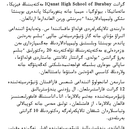
گرانت IQanat High School of Burabay مەكتەبىنىڭ فيزيكا،
ماتەماتيكا، بيولوگيا، حيميا جانە ينفورماتيكا پاندەرى بويىنشا
ىشكى وليمپيادالارىندا ءبىرىنشى ورىن العاندارعا ارنالعان.
دارىندى تالاپكەرلەردى قولداۋ ماقساتىندا س. وتەبايەۆ اتىنداعى
اتىراۋ مۇناي جانە گاز ۋنيۆەرسيتەتى جالپى ءبىلىم بەرەتىن
پاندەر بويىنشا وبلىستىق وليمپيادالاردىڭ جەڭىمپازدارى مەن
«زەردەلى» مەكتەپتەرىنىڭ تۇلەكتەرىنە 20 رەكتورلىق ءبىلىم
بەرۋ گرانتىن ءبولدى. گرانتتار تالانتتى جاستاردى قولداۋعا،
ساپالى جوعارى بىلىمگە قولجەتىمدىلىكتى كەڭەيتۋگە جانە
ولاردىڭ كاسىبي الەۋەتىن دامىتۋعا باعىتتالعان.
سارسەن امانجولوۆ اتىنداعى شىعىس قازاقستان ۋنيۆەرسيتەتىندە
12 گرانت قاراستىرىلعان. ال رۋدنىي يندۋستريالىق
ۋنيۆەرسيتەتىندە جەتىم بالالارعا، اتا-اناسىنىڭ قامقورلىعىنسىز
قالعان بالالارعا، از قامتىلعان، تولىق ەمەس جانە كوپبالالى
وتباسىلاردان شىققان تالاپكەرلەرگە رەكتوردىڭ 10 گرانتى
بەرىلەدى.
قاراعاندى يندۋستريالىق ۋنيۆەرسيتەتىندە اقىلى نەگىزدە وقيتىن