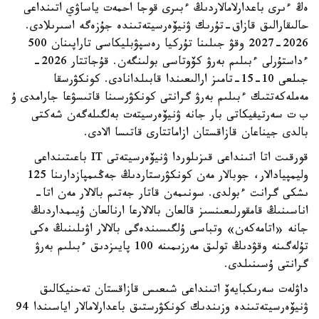
ەڭ ءىرى باعدارلامالاردىڭ ءبىرى قوجا احمەت ياساۋي اتىنداعى
حالىقارالىق قازاق-تۇرىك ۋنيۆەرسيتەتىندە جۇزەگە اسىرىلادى.
2026-2027 وقۋ جىلىنا تۇركيا رەسپۋبليكاسى تاراپىنان 500
ءداستۇرلى ءبىلىم بەرۋ كۆوتاسى بولىنگەن. قۇجاتتار 2026-
جىلعى 10-15-تامىز ارالىعىندا قابىلدانادى. كونكۋرسقا
مەملەكەتتىك ءبىلىم بەرۋ گرانتى كونكۋرسىنا قاتىسۋعا جارامدى ۇ
ب ت سەرتيفيكاتى بار جانە ۋنيۆەرسيتەت بەلگىلەگەن شەكتى
بالدى جيناعان قازاقستان ازاماتتارى قاتىسا الادى.
قورقىت اتا اتىنداعى قىزىلوردا ۋنيۆەرسيتەتى IT باعىتىنداعى
وليمپيادالار، جوبالار مەن كونكۋرستاردىڭ جەڭىمپازدارىنا 125
ىشكى گرانت ءبولدى. سونىمەن قاتار جەتىم بالالار مەن اتا-
اناسىنىڭ قامقورلىعىنسىز قالعان بالالارعا ارنالعان ۇيىمداردىڭ
جانە «اتامەكەن» وتباسى ۇلگىسىندەگى بالالار اۋىلىنىڭ ەكى
تۇلەگىنە وقۋدىڭ تولىق مەرزىمىنە 100 پايىزدىق ءبىلىم بەرۋ
گرانتى ۇسىنىلدى.
داۋلەت سەرىكبايەۆ اتىنداعى شىعىس قازاقستان تەحنيكالىق
ۋنيۆەرسيتەتىندە وزىندىك كونكۋرستىق باعدارلامالار اياسىندا 94