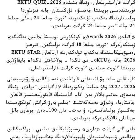
گرانت قاراستىرىلعان. ونىڭ ىشىندە EKTU QUIZ-2026
قورىتىندىسى بويىنشا جەتىسۋ، تۇركىستان جانە قىزىلوردا
وبلىستارىنىڭ مەكتەپ تۇلەكتەرىنە ءتورت جىلعا 24, ەكى جىلعا
24 جانە ءبىر جىلعا 24 گرانت بەرىلەدى.
«اقىلدى Awards 2026» كونكۋرسى بويىنشا «التىن بەلگىگە»
ۇمىتكەرلەرگە ءتورت جىلعا 18 گرانت بولىنگەن. قىرعىز
رەسپۋبليكاسىنىڭ مەكتەپ تۇلەكتەرىنە ارنالعان EKTU STAR
2026 جانە «eKTU- دى تاڭدا - بولاشاقتى تاڭدا» بايقاۋلارى
بويىنشا ءتورت جىلدىق ءتورت گرانت قاراستىرىلعان.
ءابىلقاس ساعىنوۆ اتىنداعى قاراعاندى تەحنيكالىق ۋنيۆەرسيتەتى
2026-2027 وقۋ جىلىنا رەكتوردىڭ 19 گرانتىن ءبولدى. ونىڭ
بەسەۋى جەتىم بالالار مەن اتا- اناسىنىڭ قامقورلىعىنسىز قالعان
جاستارعا، ۇشەۋى مەملەكەتتىك ءبىلىم بەرۋ گرانتى كونكۋرسىندا
جەڭىمپاز بولماعانىمەن، ۇ ب ت- دان 100-دەن جوعارى بالل
جيناعان تالاپكەرلەرگە بەرىلەدى.
تاعى التى گرانت «دارىن» رەسپۋبليكالىق عىلىمي- پراكتيكالىق
ورتالىعى ۇيىمداستىرعان وليمپيادالاردىڭ جەڭىمپازدارىنا، بەس