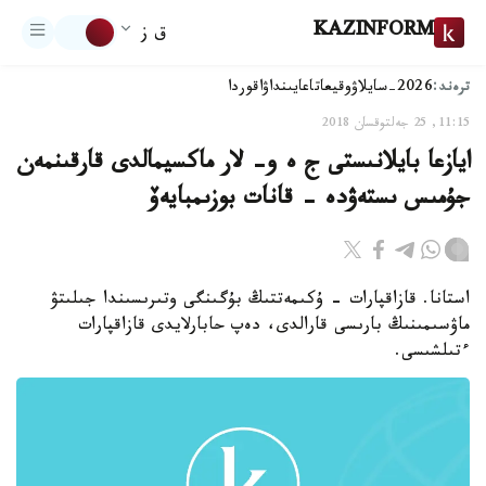
KAZINFORM
ق ز
ترەند:
2026-سايلاۋ
وقيعا
تاعايىنداۋ
اقوردا
11:15, 25 جەلتوقسان 2018
ايازعا بايلانىستى ج ە و- لار ماكسيمالدى قارقىنمەن
جۇمىس ىستەۋدە - قانات بوزىمبايەۆ
استانا. قازاقپارات - ۇكىمەتتىڭ بۇگىنگى وتىرىسىندا جىلىتۋ
ماۋسىمىنىڭ بارىسى قارالدى، دەپ حابارلايدى قازاقپارات
ءتىلشىسى.