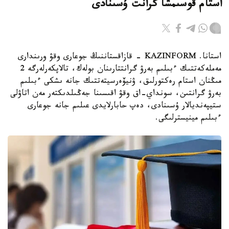
استام قوسىمشا گرانت ۇسىنادى
استانا. KAZINFORM - قازاقستاننىڭ جوعارى وقۋ ورىندارى
مەملەكەتتىك ءبىلىم بەرۋ گرانتتارىنان بولەك، تالاپكەرلەرگە 2
مىڭنان استام رەكتورلىق، ۋنيۆەرسيتەتتىك جانە ىشكى ءبىلىم
بەرۋ گرانتىن، سونداي-اق وقۋ اقىسىنا جەڭىلدىكتەر مەن اتاۋلى
ستيپەنديالار ۇسىنادى، دەپ حابارلايدى عىلىم جانە جوعارى
ءبىلىم مينيسترلىگى.