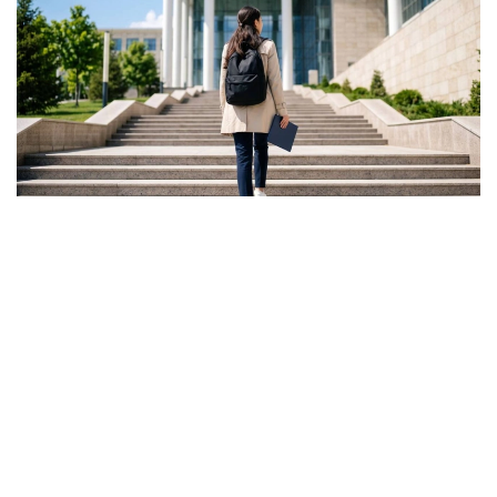
Фото: Ғылым және жоғары білім министрлігі
ونىڭ ايتۋىنشا، گرانت كونكۋرسىنىڭ ناتيجەسى تالاپكەر ءۇشىن
بارلىق مۇمكىندىك اياقتالدى دەگەندى بىلدىرمەيدى.
- باستىسى - ءالى دە گرانتتى جەڭىپ الۋعا مۇمكىندىك بار.
بىرىنشىدەن، اكىمدىكتەردىڭ گرانتتارى بار. بىرنەشە مىڭ
گرانت جەرگىلىكتى بيۋدجەتتەن بولىنەدى. ەكىنشىدەن،
«قازاقستان حالقىنا» قورىنىڭ گرانتتارى تاعى بار، - دەدى
اسحات ايماعامبەتوۆ.