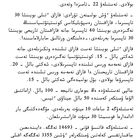
بولادى. تەستىلەۋ 22 -تامىزدا وتەدى.
- تەستىلەۋ ءۇش بولىمنەن تۇرادى: قازاق ءتىلى بويىنشا 30
تاپسىرما، قازاقستان رەسپۋبليكاسى كونستيتۋتسياسىنىڭ
نەگىزدەرى بويىنشا 40 تاپسىرما جانە قازاقستان تاريحى بويىنشا
30 تاپسىرما بەرىلەدى،-دەلىنگەن ورتالىق حابارلاماسىندا.
قازاق ءتىلى بويىنشا تەست قازاق تىلىندە وتكىزىلەدى جانە
شەكتى بالل - 15. كونستيتۋتسيا نەگىزدەرى بويىنشا تەست
قازاق نەمەسە ورىس تىلىندە تاپسىرىلادى، شەكتى بالل - 20.
قازاقستان تاريحىنان دا قازاق نەمەسە ورىس تىلىندە تەست
تاپسىرۋعا بولادى، بۇل بولىمدەگى شەكتى بالل - 15.
جالپى تەستىلەۋدە ەڭ جوعارى ناتيجە - 100 بالل. ازاماتتىق
الۋعا ۇمىتكەر كەمىندە 50 بالل جيناۋى ءتيىس.
تەستىلەۋگە 2 ساعات 10 مينۋت بەرىلەدى. مۇگەدەكتىگى بار
ادامدارعا قوسىمشا 30 مينۋت قاراستىرىلعان.
- تەستىلەۋگە قاتىسۋ قۇنى - 14693 تەڭگە. دايىندىعىن
جاقسارتقىسى كەلەتىن ۇمىتكەرلەر ءۇشىن 3355 تەڭگەگە اقىلى