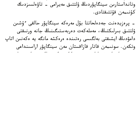
وتانداستارىن سينگاپۋردىڭ ۇلتتىق مەيرامى - تاۋەلسىزدىك
كۇنىمەن قۇتتىقتادى.
- پرەزيدەنت جەدەلحاتتا بۇل مەرەكە سينگاپۋر حالقى ءۇشىن
ۇلتتىق بىرلىكتىڭ، مەملەكەت دەربەستىگىنىڭ جانە ورنىقتى
دامۋدىڭ ايشىقتى بەلگىسى رەتىندە ەرەكشە مانگە يە ەكەنىن اتاپ
وتكەن. سونىمەن قاتار قازاقستان مەن سينگاپۋر اراسىنداعى
دوستىققا جانە ءوزارا تۇسىنىستىككە نەگىزدەلگەن سان قىرلى
ىنتىماقتاستىق قوس حالىقتىڭ يگىلىگى جولىندا ۇدايى دامي
بەرەتىنىنە سەنىم ءبىلدىردى،-دەلىنگەن اقپاراتتا.
قاسىم-جومارت توقايەۆ تارمان شانمۋگاراتنامنىڭ جاۋاپتى
قىزمەتىنە تولايىم تابىس، ال دوستاس سينگاپۋر حالقىنا قۇت-
بەرەكە تىلەدى.
بيلىك جانە ساياسات
سىرتقى ساياسات
ريزابەك نۇسىپبەك ۇلى