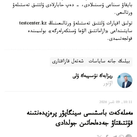
بايقاۋ سىناعى ۇسىنىلادى، - دەپ حابارلادى ۇلتتىق تەستىلەۋ
ورتالىعى.
تولىق اقپارات ۇلتتىق تەستىلەۋ ورتالىعىنىڭ testcenter.kz
سايتىنداعى «ازاماتتىق الۋعا ۇمىتكەرلەرگە» بولىمىندە
قولجەتىمدى.
بيلىك جانە ساياسات
شەتەل قازاقتارى
ريزابەك نۇسىپبەك ۇلى
اۆتور
10:11, 09 تامىز 2026
مەملەكەت باسشىسى سينگاپۋر پرەزيدەنتىنە
قۇتتىقتاۋ جەدەلحاتىن جولدادى