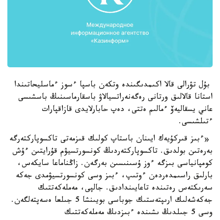
بۇل تۋرالى قالا اكىمدىگىندە وتكەن باسپا ءسوز ءماسليحاتىندا
استانا قالالىق ورتانى رەگەنەراتسيالاۋ باسقارماسىنىڭ باسشىسى
عاني يسقاليەۆ ءمالىم ەتتى، دەپ حابارلايدى قازاقپارات
ءتىلشىسى.
«ءبىز قىركۇيەك ايىنان باستاپ كولىك قىزمەتى تاكسوپاركتەرگە
بەرەتىن بولدىق. تاكسوپاركتەردىڭ كونسورتسيۋم قۇرايتىن ءۇش
كومپانياسى بىزگە ءوز ۇسىنىسىن بەرگەن. زاڭناماعا سايكەس،
بارلىق راسىمدەردەن ءوتىپ، ءبىز وسى كونسورتسيۋمدى جەكە
سەرىكتەس رەتىندە تاعايىندادىق. جالپى، مەملەكەتتىك
جەكەشەلىك ارىپتەستىك جوباسى بويىنشا 5 جىلعا ەسەپتەلگەن.
وسى 5 جىلدىڭ ىشىندە ءبىزدىڭ مەملەكەتتىك