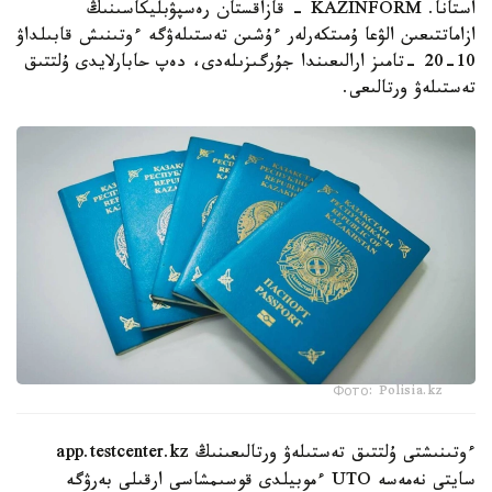
استانا. KAZINFORM - قازاقستان رەسپۋبليكاسىنىڭ
ازاماتتىعىن الۋعا ۇمىتكەرلەر ءۇشىن تەستىلەۋگە ءوتىنىش قابىلداۋ
10-20 -تامىز ارالىعىندا جۇرگىزىلەدى، دەپ حابارلايدى ۇلتتىق
تەستىلەۋ ورتالىعى.
Фото: Polisia.kz
ءوتىنىشتى ۇلتتىق تەستىلەۋ ورتالىعىنىڭ app.testcenter.kz
سايتى نەمەسە UTO ءموبيلدى قوسىمشاسى ارقىلى بەرۋگە