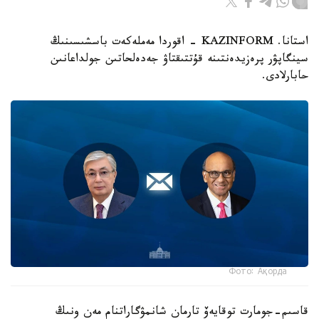
استانا. KAZINFORM - اقوردا مەملەكەت باسشىسىنىڭ
سينگاپۋر پرەزيدەنتىنە قۇتتىقتاۋ جەدەلحاتىن جولداعانىن
حابارلادى.
Фото: Ақорда
قاسىم-جومارت توقايەۆ تارمان شانمۋگاراتنام مەن ونىڭ