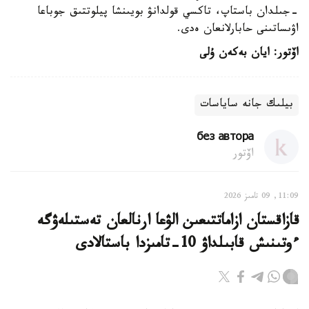
-جىلدان باستاپ، تاكسي قولدانۋ بويىنشا پيلوتتىق جوباعا
اۋىساتىنى حابارلانعان ەدى.
اۆتور: ايان بەكەن ۇلى
بيلىك جانە ساياسات
без автора
اۆتور
11:09, 09 تامىز 2026
قازاقستان ازاماتتىعىن الۋعا ارنالعان تەستىلەۋگە
ءوتىنىش قابىلداۋ 10-تامىزدا باستالادى