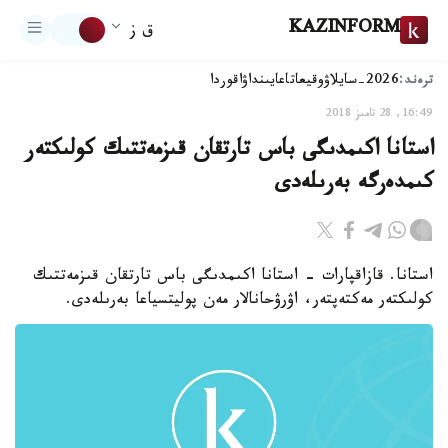
KAZINFORM
ق ز
ترەند:
2026-سايلاۋ
وقيعا
تاعايىنداۋ
اقوردا
16:49, 28 تامىز 2018
استانا اكىمدىگى باس تارتقان قىزمەتتىك كولىكتەر
كىمدەرگە بەرىلەدى
استانا. قازاقپارات - استانا اكىمدىگى باس تارتقان قىزمەتتىك
كولىكتەر مەكتەپتەر، اۋرۋحانالار مەن پوليتسياعا بەرىلەدى.