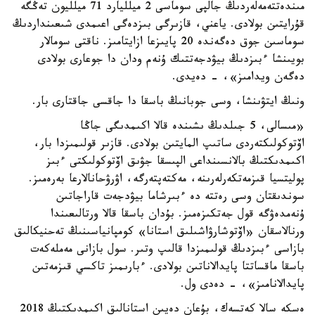
مىندەتتەمەلەردىڭ جالپى سوماسى 2 ميلليارد 71 ميلليون تەڭگە
قۇرايتىن بولادى. ياعني، قازىرگى بىزدەگى اعىمدى شىعىنداردىڭ
سوماسىن جوق دەگەندە 20 پايىزعا ازايتامىز. ناقتى سومالار
بويىنشا ءبىزدىڭ بيۋدجەتتىك ۇنەم ودان دا جوعارى بولادى
دەگەن ويدامىز»، - دەيدى.
ونىڭ ايتۋىنشا، وسى جوبانىڭ باسقا دا جاقسى جاقتارى بار.
«مىسالى، 5 جىلدىڭ ىشىندە قالا اكىمدىگى جاڭا
اۆتوكولىكتەردى ساتىپ المايتىن بولادى. قازىر قولىمىزدا بار،
اكىمدىكتىڭ بالانسىنداعى الپىسقا جۋىق اۆتوكولىكتى ءبىز
پوليتسيا قىزمەتكەرلەرىنە، مەكتەپتەرگە، اۋرۋحانالارعا بەرەمىز.
سوندىقتان وسى رەتتە دە ءبىرشاما بيۋدجەت قاراجاتىن
ۇنەمدەۋگە قول جەتكىزەمىز. بۇدان باسقا قالا ورتالىعىندا
ورنالاسقان «اۆتوشارۋاشىلىق استانا» كومپانياسىنىڭ تەحنيكالىق
بازاسى ءبىزدىڭ قولىمىزدا قالىپ وتىر. سول بازانى مەملەكەت
باسقا ماقساتتا پايدالاناتىن بولادى. ءبارىمىز تاكسي قىزمەتىن
پايدالانامىز»، - دەدى ول.
ەسكە سالا كەتسەك، بۇعان دەيىن استانالىق اكىمدىكتىڭ 2018