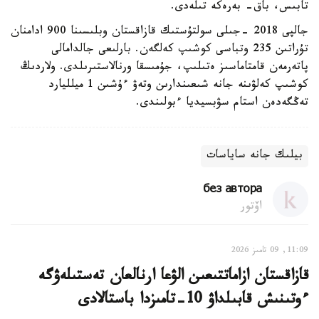
تابىس، باق- بەرەكە تىلەدى.
جالپى 2018 -جىلى سولتۇستىك قازاقستان وبلىسىنا 900 ادامنان
تۇراتىن 235 وتباسى كوشىپ كەلگەن. بارلىعى جالدامالى
پاتەرمەن قامتاماسىز ەتىلىپ، جۇمىسقا ورنالاستىرىلدى. ولاردىڭ
كوشىپ كەلۋىنە جانە شىعىندارىن وتەۋ ءۇشىن 1 ميلليارد
تەڭگەدەن استام سۋبسيديا ءبولىندى.
بيلىك جانە ساياسات
без автора
اۆتور
11:09, 09 تامىز 2026
قازاقستان ازاماتتىعىن الۋعا ارنالعان تەستىلەۋگە
ءوتىنىش قابىلداۋ 10-تامىزدا باستالادى