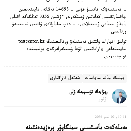
- تەستىلەۋگە قاتىسۋ قۇنى - 14693 تەڭگە. دايىندىعىن
جاقسارتقىسى كەلەتىن ۇمىتكەرلەر ءۇشىن 3355 تەڭگەگە اقىلى
بايقاۋ سىناعى ۇسىنىلادى، - دەپ حابارلادى ۇلتتىق تەستىلەۋ
ورتالىعى.
تولىق اقپارات ۇلتتىق تەستىلەۋ ورتالىعىنىڭ testcenter.kz
سايتىنداعى «ازاماتتىق الۋعا ۇمىتكەرلەرگە» بولىمىندە
قولجەتىمدى.
بيلىك جانە ساياسات
شەتەل قازاقتارى
ريزابەك نۇسىپبەك ۇلى
اۆتور
10:11, 09 تامىز 2026
مەملەكەت باسشىسى سينگاپۋر پرەزيدەنتىنە