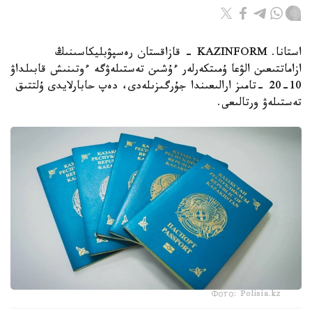
استانا. KAZINFORM - قازاقستان رەسپۋبليكاسىنىڭ
ازاماتتىعىن الۋعا ۇمىتكەرلەر ءۇشىن تەستىلەۋگە ءوتىنىش قابىلداۋ
10-20 -تامىز ارالىعىندا جۇرگىزىلەدى، دەپ حابارلايدى ۇلتتىق
تەستىلەۋ ورتالىعى.
Фото: Polisia.kz