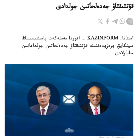
قۇتتىقتاۋ جەدەلحاتىن جولدادى
استانا. KAZINFORM - اقوردا مەملەكەت باسشىسىنىڭ
سينگاپۋر پرەزيدەنتىنە قۇتتىقتاۋ جەدەلحاتىن جولداعانىن
حابارلادى.