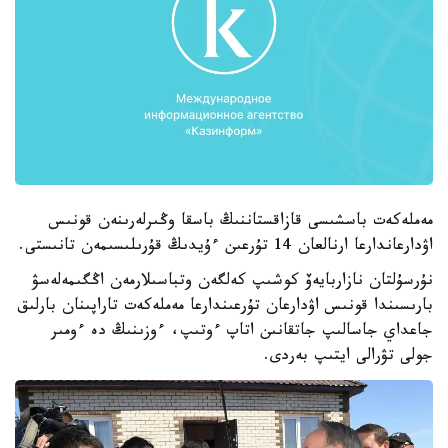
مەملەكەت باسشىسى قازاقستاننىڭ باسقا وڭىرلەرىنەن قونىس
اۋدارعاندارعا ارنالعان 14 تۇرعىن ءۇيدىڭ قۇرىلىسىمەن تانىستى.
نۇرسۇلتان نازاربايەۆ كوشىپ كەلگەن وتباسىلارمەن اڭگىمەلەسۋ
بارىسىندا قونىس اۋدارعان تۇرعىندارعا مەملەكەت تاراپىنان بارلىق
جاعداي جاسالىپ جاتقانىن اتاپ ءوتىپ، ءوزىنىڭ دە ءومىر
جولى تۋرالى ايتىپ بەردى.