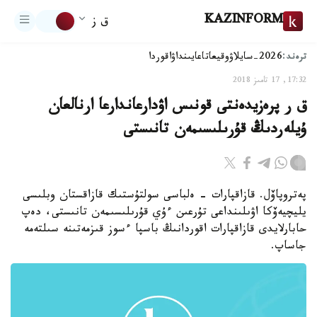
KAZINFORM
ق ز
ترەند:
2026-سايلاۋ
وقيعا
تاعايىنداۋ
اقوردا
17:32, 17 تامىز 2018
ق ر پرەزيدەنتى قونىس اۋدارعاندارعا ارنالعان
ۇيلەردىڭ قۇرىلىسىمەن تانىستى
پەتروپاۆل. قازاقپارات - ەلباسى سولتۇستىك قازاقستان وبلىسى
يليچيەۆكا اۋىلىنداعى تۇرعىن ءۇي قۇرىلىسىمەن تانىستى، دەپ
حابارلايدى قازاقپارات اقوردانىڭ باسپا ءسوز قىزمەتىنە سىلتەمە
جاساپ.