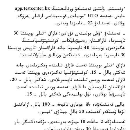
ءوتىنىشتى ۇلتتىق تەستىلەۋ ورتالىعىنىڭ app.testcenter.kz
سايتى نەمەسە UTO ءموبيلدى قوسىمشاسى ارقىلى بەرۋگە
بولادى. تەستىلەۋ 22 -تامىزدا وتەدى.
- تەستىلەۋ ءۇش بولىمنەن تۇرادى: قازاق ءتىلى بويىنشا 30
تاپسىرما، قازاقستان رەسپۋبليكاسى كونستيتۋتسياسىنىڭ
نەگىزدەرى بويىنشا 40 تاپسىرما جانە قازاقستان تاريحى بويىنشا
30 تاپسىرما بەرىلەدى،-دەلىنگەن ورتالىق حابارلاماسىندا.
قازاق ءتىلى بويىنشا تەست قازاق تىلىندە وتكىزىلەدى جانە
شەكتى بالل - 15. كونستيتۋتسيا نەگىزدەرى بويىنشا تەست
قازاق نەمەسە ورىس تىلىندە تاپسىرىلادى، شەكتى بالل - 20.
قازاقستان تاريحىنان دا قازاق نەمەسە ورىس تىلىندە تەست
تاپسىرۋعا بولادى، بۇل بولىمدەگى شەكتى بالل - 15.
جالپى تەستىلەۋدە ەڭ جوعارى ناتيجە - 100 بالل. ازاماتتىق
الۋعا ۇمىتكەر كەمىندە 50 بالل جيناۋى ءتيىس.
تەستىلەۋگە 2 ساعات 10 مينۋت بەرىلەدى. مۇگەدەكتىگى بار
ادامدارعا قوسىمشا 30 مينۋت قاراستىرىلعان.