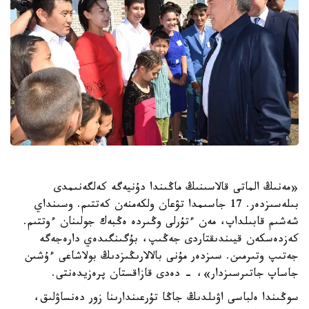
«مەنىڭ الماتى قالاسىنىڭ ماڭىندا دۇنيەگە كەلگەنىمدى
بىلەسىزدەر. 17 جاسىمدا تۋعان ولكەمنەن كەتتىم. وسىنداي
شەشىم قابىلداپ، مەن ءتۇرلى وڭىردە ەڭبەك جولىنان ءوتتىم.
كەزدەسكەن قيىندىقتاردى جەڭىپ، بۇگىنگىدەي دارەجەگە
جەتىپ وتىرمىن. سىزدەر مۇنى بالالارىڭىزدىڭ بولاشاعى ءۇشىن
جاساپ جاتىرسىزدار»، - دەدى قازاقستان پرەزيدەنتى.
سوڭىندا ەلباسى اۋىلدىڭ جاڭا تۇرعىندارىنا زور دەنساۋلىق،