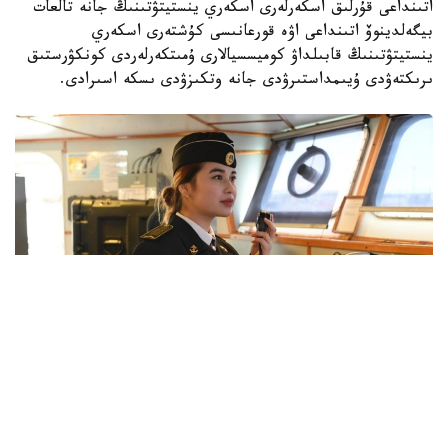
اتىنداعى قۇرلىق اسكەرلەرى اسكەري ينستيتۋتىنىڭ جانە تالعات
بيگەلدينوۆ اتىنداعى اۋە قورعانىسى كۇشتەرى اسكەري
ينستيتۋتىنىڭ قابىلداۋ كوميسسيالارى ۇمىتكەرلەردى كونكۋرستىق
ىرىكتەۋدى ۇيىمداستىرۋدى جانە وتكىزۋدى ىسكە اسىرادى.
Фото: Қорғаныс министрлігі
بارلىق جوعارى اسكەري وقۋ ورىندارىندا كاسىبي-پسيحولوگيالىق