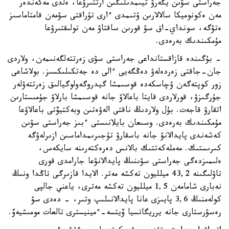
جەراستى سۋىن يگەرۋ تيىمدىلىگىن ارتتىرۋعا، ەلدى مەكەندەر
مەن ەكونوميكا سالالارىن ۇتىمدى ءارى تۇراقتى سۋمەن قامتاماسىز
ەتۋگە، سونداي-اق سۋ قورىن ساقتاۋ مەن تولىقتىرۋعا
مۇمكىندىك بەرەدى.
- بۇگىندە قازاقستانداعى جەراستى سۋى زەرتتەلگەنىمەن، ولاردى
جان-جاقتى زەردەلەۋ دەڭگەيى ءالى دە جەتكىلىكسىز. بولاشاعى
زور كوپتەگەن ۋچاسكەدە قوسىمشا گيدروگەولوگيالىق زەرتتەۋلەر
جۇرگىزۋ، قورلاردى قايتا باعالاۋ جانە قوسىمشا بارلاۋ جۇمىستارىن
اتقارۋ قاجەت. بۇل ولاردىڭ ناقتى الەۋەتىن وبەكتيۆتى باعالاۋعا
مۇمكىندىك بەرەدى. وسىعان بايلانىستى ءبىز جەراستى سۋىن
كەشەندى پايدالانۋ جانە باسقارۋ تۇجىرىمداماسىن ازىرلەۋگە
كىرىستىك. مەملەكەتتىك بالانس دەرەكتەرىنە سايكەس،
ەلىمىزدەگى جەراستى سۋىنىڭ پايدالانۋعا جارامدى قورى
تاۋلىگىنە 43,2 ميلليون تەكشە مەتر. الايدا قازىرگى تاڭدا ونىڭ
نەبارى شامامەن 1,5 ميلليون تەكشە مەترى، ياعني جالپى
كولەمنىڭ 3,6 پايىزى عانا پايدالانىلىپ وتىر، - دەدى سۋ
رەسۋرستارى جانە يرريگاتسيا ۆيتسە-ءمينيسترى تالعات مومىشيەۆ.