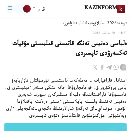
KAZINFORM
ق ز
ترەند:
2026-سايلاۋ
وقيعا
تاعايىنداۋ
اقوردا
14:27, 20 شىلدە 2018
ەلباسى دەنيس تەنگە قاتىستى قىلمىستى مۇقيات
تەكسەرۋدى تاپسىردى
استانا. قازاقپارات - مەملەكەت باسشىسى نۇرسۇلتان نازاربايەۆ
باس پروكۋرور ق. قوجامجاروۆقا جانە ىشكى ىستەر ءمينيسترى ق.
قاسىموۆقا قازاقستاننىڭ ەڭبەك سىڭىرگەن سپورت شەبەرى
دەنيس تەننىڭ ولىمىنە بايلانىستى ءىستى ەرەكشە باقىلاۋعا
الۋدى، سونداي-اق تەرگەۋ شارالارىنىڭ ەگجەي-تەگجەيلى ءارى
وبەكتيۆتى جۇرگىزىلۋىن قامتاماسىز ەتۋدى تاپسىردى.