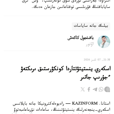
اتىراۋدا جەراستى تۇزدى سۋى كوتەرىلىپ، ءۇش ءىرى
ساياباقتىڭ قۇرىلىسى توقتاعانىن جازعان ەدىك.
بيلىك جانە ساياسات
باقىتجول كاكەش
اۆتور
21:58, 07 تامىز 2026
اسكەري ينستيتۋتتاردا كونكۋرستىق ىرىكتەۋ
ءجۇرىپ جاتىر
استانا. KAZINFORM — راديوەلەكترونيكا جانە بايلانىس
اسكەري-ينجەنەرلىك ينستيتۋتىنىڭ، ساعادات نۇرماعامبەتوۆ