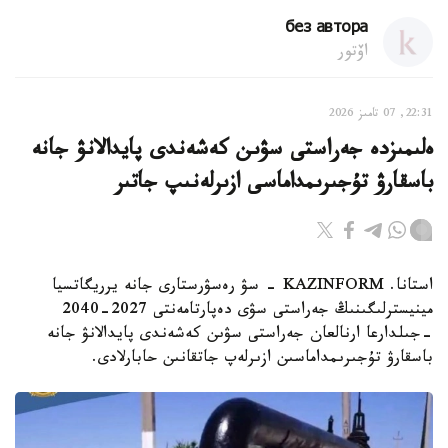
без автора
اۆتور
22:31, 07 تامىز 2026
ەلىمىزدە جەراستى سۋىن كەشەندى پايدالانۋ جانە
باسقارۋ تۇجىرىمداماسى ازىرلەنىپ جاتىر
استانا. KAZINFORM - سۋ رەسۋرستارى جانە يرريگاتسيا
مينيسترلىگىنىڭ جەراستى سۋى دەپارتامەنتى 2027-2040
-جىلدارعا ارنالعان جەراستى سۋىن كەشەندى پايدالانۋ جانە
باسقارۋ تۇجىرىمداماسىن ازىرلەپ جاتقانىن حابارلادى.