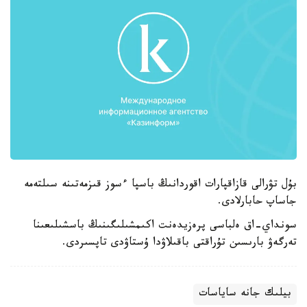
بۇل تۋرالى قازاقپارات اقوردانىڭ باسپا ءسوز قىزمەتىنە سىلتەمە
جاساپ حابارلادى.
سونداي-اق ەلباسى پرەزيدەنت اكىمشىلىگىنىڭ باسشىلىعىنا
تەرگەۋ بارىسىن تۇراقتى باقىلاۋدا ۇستاۋدى تاپسىردى.
بيلىك جانە ساياسات