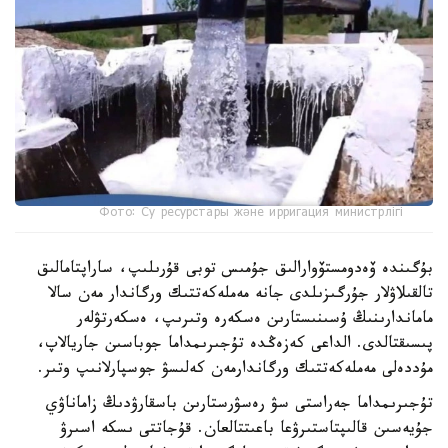
Фото: Су ресурстары және ирригация министрлігі
بۇگىندە ۆەدومستۆوارالىق جۇمىس توبى قۇرىلىپ، ساراپتامالىق
تالقىلاۋلار جۇرگىزىلدى جانە مەملەكەتتىك ورگاندار مەن سالا
ماماندارىنىڭ ۇسىنىستارىن ەسكەرە وتىرىپ، ەسكەرتۋلەر
پىسىقتالدى. الداعى كەزەڭدە تۇجىرىمداما جوباسىن جاريالاپ،
مۇددەلى مەملەكەتتىك ورگاندارمەن كەلىسۋ جوسپارلانىپ وتىر.
تۇجىرىمداما جەراستى سۋ رەسۋرستارىن باسقارۋدىڭ زاماناۋي
جۇيەسىن قالىپتاستىرۋعا باعىتتالعان. قۇجاتتى ىسكە اسىرۋ