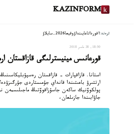
KAZINFORM
ترەند:
اقوردا
تاعايىنداۋ
وقيعا
2026-سايلاۋ
18:50, 28 مامىر 2018
قورعانىس مينيسترلىگى قازاقستان ار
استانا. قازاقپارات - قازاقستان رەسپۋبليكاسىنى
ارتتىرۋ باعىتىندا قانداي جۇمىستاردى جۇرگىزۋدە
پولكوۆنيك ساكەن جاسۇزاقوۆتىڭ ماجىلىسمەن نۇرل
جاۋابىندا جازىلعان،