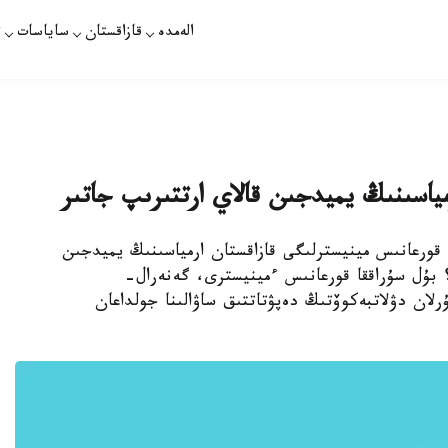
الەمدە
قازاقستان
ساياسات
ت
مياسىنىڭ يميدجىن قالاي ارتتىرىپ جاتىر
ڭ قورعانىس مينيسترلىگى قازاقستان ارمياسىنىڭ يميدجىن
؟ بۇل سۇراققا قورعانىس ءمينيسترى، گەنەرال-
ان دۋلاتبەكوۆتىڭ دەپۋتاتتىق ساۋالىنا جولداعان