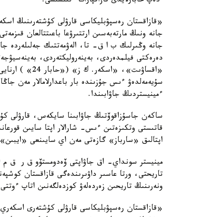
دەپ حابارلايدى قازاقپارات ءتىلشىسى.
«قازاقستان رەسپۋبليكاسى قارۋلى كۇشتەرىنىڭ اسكەري
جانە ونىڭ مارتەبەسىن ارتتىرۋعا باعىتتالعان قىزمەت
جانە وڭىرلىك ب ا ق- تا، الەۋمەتتىك جەلىلەردە جانە
دەرەكتى فيلمدەردى، بەينەروليكتەردى، بەينەسيۋجەت
«اقساۋىت»، «اسكە
سۇيەمەلدەۋ ءىس جۇزىندە بار باعدارلامالار مەن جاڭا
ءمينيستردىڭ جاۋابىندا.
ساكەن جاسۇزاقوۆتىڭ جاۋابىنا سايكەس، قارۋلى كۇشت
اپتالىق «سارباز» گازەتى مەن اي سايىنعى «ايبىن» ج
مينيستر سونداي- اق جاۋاپتى ۆەدومستۆو ق ر ق م اسك
تاريحتى، ورتا عاسىر داۋىرىندەگى قازاقستان كوشپەن
ونەرىنىڭ تاريحىن زەردەلەۋ كوزدەلگەنىن اتاپ ءوتتى.
«قازاقستان رەسپۋبليكاسى قارۋلى كۇشتەرى اسكەري- 