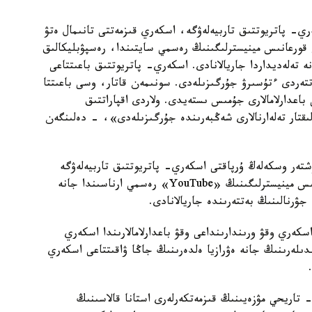
- پاتريوتتىق تاربيەلەۋگە، اسكەري قىزمەتتى تانىمال ەتۋ
ى قورعانىس مينيسترلىگىنىڭ رەسمي سايتىندا، رەسپۋبليكالىق
 تەلەديداردا جاريالانادى. اسكەري- پاتريوتتىق باعىتتاعى
تەردى ءتۇسىرۋ جۇرگىزىلەدى. سونىمەن قاتار، وسى باعىتتا
ر. ك ز» («حابار 24» ) ارنايى باعدارلامالارى جۇمىس ىستەيدى. ولاردى اقپاراتتىق
لىقتار تەلەارنالارى شەڭبەرىندە جۇرگىزىلەدى»، - دەلىنگەن
ەر وسكەلەڭ ۇرپاقتى اسكەري- پاتريوتتىق تاربيەلەۋگە
قاتىستى وتكىزەتىن ءىس- شارالار اپتا سايىن قورعانىس مينيسترلىگىنىڭ «YouTube» رەسمي ارناسىندا جانە
ۋرنالىنىڭ بەتتەرىندە جاريالانادى.
ەري وقۋ ورىندارىنداعى وقۋ باعدارلامالارىندا اسكەري
دىلەرىنىڭ جانە ەۋرازيا ەلدەرىنىڭ جاڭا ۋاقىتتاعى اسكەري
تاريحي مۋزەيىنىڭ قىزمەتكەرلەرى استانا قالاسىنىڭ