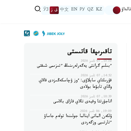
الداۋ
KZ
QZ
РУ
EN
中文
ق ز
ЎЗ
تاقىرىپقا قاتىستى
15:10, 07 تامىز 2026
ءبىلىم گرانتى يەگەرلەرىنىڭ ءتىزىمى شىقتى
14:52, 07 تامىز 2026
قۇرىلتاي سايلاۋى: ءوز ۋچاسكەڭىزدى قالاي
وڭاي تابۋعا بولادى
10:39, 07 تامىز 2026
اتاجۇرتتا وقيدى تالاي قازاق بالاسى
19:09, 06 تامىز 2026
ۇلكەن الماتى اينالما جولىندا تولەم جاساۋ
ءتارتىبى وزگەردى