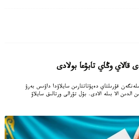
 قالاي وڭاي تابۋعا بولادى
- بيىل 23-تامىزعا بەلگىلەنگەن قۇرىلتاي دەپۋتاتتارىن سايلاۋدا داۋىس بەرۋ
 الدىن الا بىلە الادى. بۇل تۋرالى ورتالىق سايلاۋ