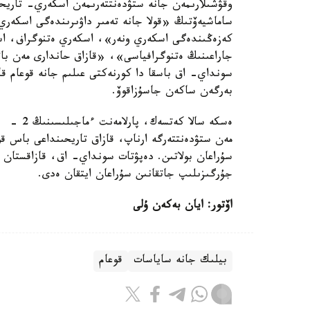
وقۋشىلارىمەن جانە ستۋدەنتتەرىمەن اسكەري- تاريحي
ساماشيەۆتىڭ «قولا جانە تەمىر داۋىرىندەگى اسكەري
كەزەڭىندەگى اسكەري ونەر»، اسكەري ەتنوگراف، ا
جاراعىنىڭ ەتنوگرافياسى»، «قازاق حاندارى مەن با
سونداي- اق باسقا دا كورنەكتى عىلىم جانە قوعام ق
بەرگەن ساكەن جاسۇزاقوۆ.
ەسكە سال
مەن ستۋدەنتتەرگە ارناپ، قازاق تاريحىنداعى باس قو
سۇراعان بولاتىن. دەپۋتات سونداي- اق، قازاقستان ا
جۇرگىزىلىپ جاتقانىن سۇراعان ايتقان ەدى.
اۆتور: ايان بەكەن ۇلى
بيلىك جانە ساياسات
قوعام