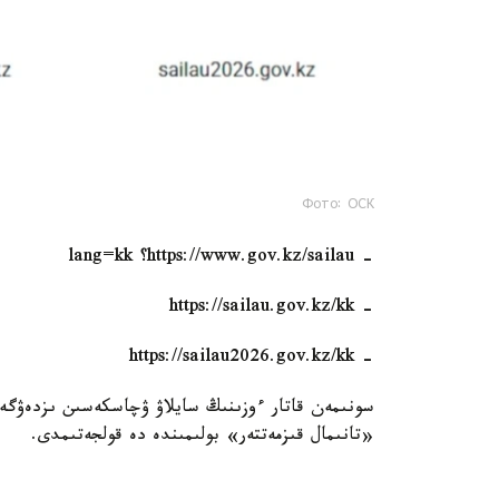
Фото: ОСК
- https://www.gov.kz/sailau؟ lang=kk
- https://sailau.gov.kz/kk
- https://sailau2026.gov.kz/kk
«تانىمال قىزمەتتەر» بولىمىندە دە قولجەتىمدى.