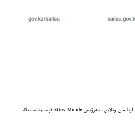
سونىمەن قاتار ءوزىنىڭ سايلاۋ ۋچاسكەسىن ىزدەۋگە ارنالعان ونلاين-سەرۆيس eGov Mobile قوسىمشاسىنىڭ