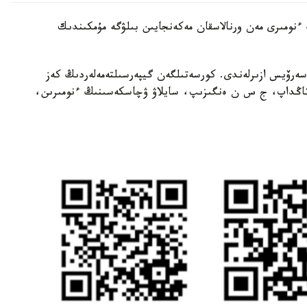
ىنىڭ ءنومىرى مەن ورنالاسقان مەكەنجايىن بىلۋگە مۇمكىندىك
 سەرۆيس ازىرلەندى. كورسەتىلگەن گيپەرسىلتەمەلەردىڭ كەز
ن تاڭداپ، ج س ن ەنگىزىپ، سايلاۋ ۋچاسكەسىنىڭ ءنومىرىن،