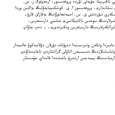
 تاقىرىپتا جۇيەلى تۇردە پروفەسسور، ارحەولوگ ز. س.
 نىشاندار»، پروفەسسور ا. ق. كوشكىمبايەۆتىڭ «التىن وردا
سكەري سۋرەتشى ق. س. احمەتجانوۆتىڭ «قازاق قارۋ-
تىرلارىنىڭ سوعىس تاكتيكاسى» عىلىمي دارىستەرىن،
ايراتكەرلەرىنىڭ دارىستەرىن وتكىزەدى»، - دەپ جاۋاپ
ا كەتسەك، پارلامەنت ءماجىلىسىنىڭ 2 - مامىردا وتكەن وتىرىسىندا دەپۋتات نۇرلان دۋلاتبەكوۆ عالىمدار
لباسشىلاردىڭ ەسىمىمەن اتاۋلى گرانتتاردى تاعايىنداۋدى
رمياسىنىڭ يميدجىن ارتتىرۋ باعىتىندا قانداي جۇمىستار