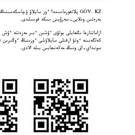
GOV. KZ پلاتفورماسىندا ءوز سايلاۋ ۋچاسكەس
بەرەتىن ونلاين-سەرۆيس ىسكە قوسىلدى.
ازاماتتارعا ىڭعايلى بولۋى ءۇشىن ءبىر مەزەتتە ءۇش
كەلگەنىنە ءوتۋ ارقىلى سايلاۋشى ءوزىنىڭ ءوڭىرى
سونداي-اق ونىڭ مەكەنجايىن بىلە الادى.