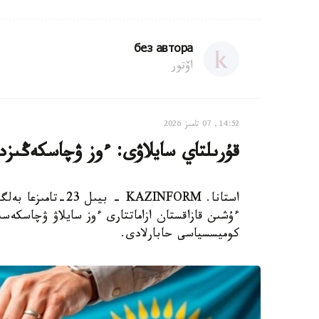
без автора
اۆتور
14:52, 07 تامىز 2026
قۇرىلتاي سايلاۋى: ءوز ۋچاسكەڭىزدى
استانا. KAZINFORM 
ءۇشىن قازاقستان ازاماتتارى ءوز سايلاۋ ۋچاسكەسىن
كوميسسياسى حابارلادى.