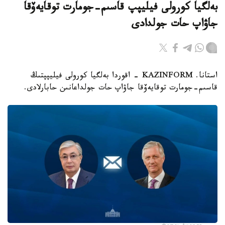
بەلگيا كورولى فيليپپ قاسىم-جومارت توقايەۆقا
جاۋاپ حات جولدادى
استانا. KAZINFORM - اقوردا بەلگيا كورولى فيليپپتىڭ
قاسىم-جومارت توقايەۆقا جاۋاپ حات جولداعانىن حابارلادى.