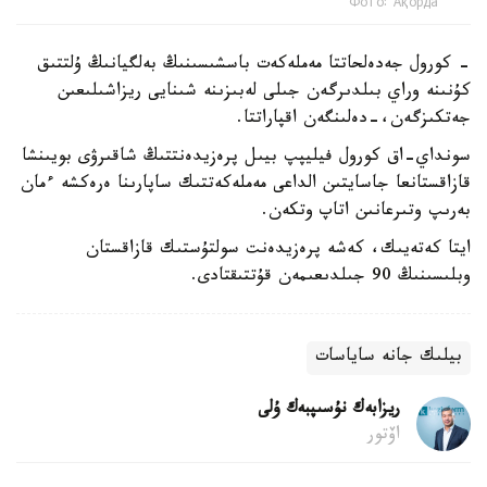
Фото: Ақорда
- كورول جەدەلحاتتا مەملەكەت باسشىسىنىڭ بەلگيانىڭ ۇلتتىق
كۇنىنە وراي بىلدىرگەن جىلى لەبىزىنە شىنايى ريزاشىلىعىن
جەتكىزگەن،-دەلىنگەن اقپاراتتا.
سونداي-اق كورول فيليپپ بيىل پرەزيدەنتتىڭ شاقىرۋى بويىنشا
قازاقستانعا جاسايتىن الداعى مەملەكەتتىك ساپارىنا ەرەكشە ءمان
بەرىپ وتىرعانىن اتاپ وتكەن.
ايتا كەتەيىك، كەشە پرەزيدەنت سولتۇستىك قازاقستان
وبلىسىنىڭ 90 جىلدىعىمەن قۇتتىقتادى.
بيلىك جانە ساياسات
ريزابەك نۇسىپبەك ۇلى
اۆتور