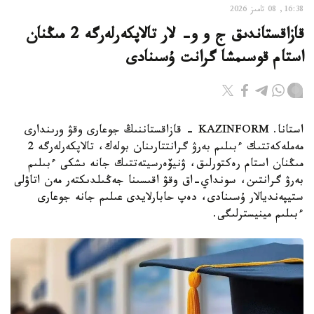
16:38, 08 تامىز 2026
قازاقستاندىق ج و و- لار تالاپكەرلەرگە 2 مىڭنان
استام قوسىمشا گرانت ۇسىنادى
استانا. KAZINFORM - قازاقستاننىڭ جوعارى وقۋ ورىندارى
مەملەكەتتىك ءبىلىم بەرۋ گرانتتارىنان بولەك، تالاپكەرلەرگە 2
مىڭنان استام رەكتورلىق، ۋنيۆەرسيتەتتىك جانە ىشكى ءبىلىم
بەرۋ گرانتىن، سونداي-اق وقۋ اقىسىنا جەڭىلدىكتەر مەن اتاۋلى
ستيپەنديالار ۇسىنادى، دەپ حابارلايدى عىلىم جانە جوعارى
ءبىلىم مينيسترلىگى.