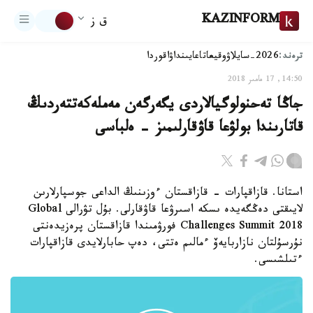
KAZINFORM
ق ز
ترەند:
2026-سايلاۋ
وقيعا
تاعايىنداۋ
اقوردا
14:50, 17 مامىر 2018
جاڭا تەحنولوگيالاردى يگەرگەن مەملەكەتتەردىڭ
قاتارىندا بولۋعا قاۋقارلىمىز - ەلباسى
استانا. قازاقپارات - قازاقستان ءوزىنىڭ الداعى جوسپارلارىن
لايىقتى دەڭگەيدە ىسكە اسىرۋعا قاۋقارلى. بۇل تۋرالى Global
Challenges Summit 2018 فورۋمىندا قازاقستان پرەزيدەنتى
نۇرسۇلتان نازاربايەۆ ءمالىم ەتتى، دەپ حابارلايدى قازاقپارات
ءتىلشىسى.