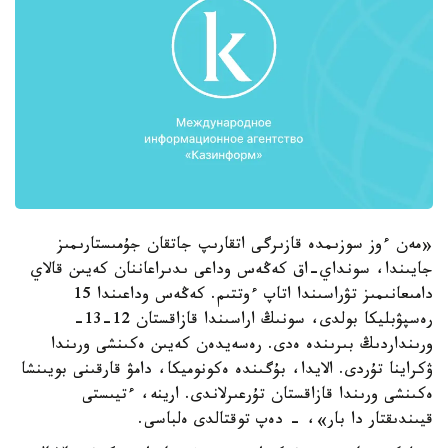
«مەن ءوز سوزىمدە قازىرگى اتقارىپ جاتقان جۇمىستارىمىز
جايىندا، سونداي-اق كەڭەس وداعى ىدىراعاننان كەيىن قالاي
دامىعانىمىز تۋراسىندا اتاپ ءوتتىم. كەڭەس وداعىندا 15
رەسپۋبليكا بولدى، سونىڭ اراسىندا قازاقستان 12-13-
ورىنداردىڭ بىرىندە ەدى. رەسەيدەن كەيىن ەكىنشى ورىندا
ۋكراينا تۇردى. الايدا، بۇگىندە ەكونوميكا، دامۋ قارقىنى بويىنشا
ەكىنشى ورىندا قازاقستان تۇرعىرلاندى. ارينە، ءتيىستى
قيىندىقتار دا بار»، - دەپ توقتالدى ەلباسى.