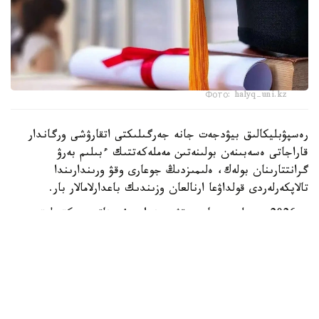
Фото: halyq-uni.kz
رەسپۋبليكالىق بيۋدجەت جانە جەرگىلىكتى اتقارۋشى ورگاندار
قاراجاتى ەسەبىنەن بولىنەتىن مەملەكەتتىك ءبىلىم بەرۋ
گرانتتارىنان بولەك، ەلىمىزدىڭ جوعارى وقۋ ورىندارىندا
تالاپكەرلەردى قولداۋعا ارنالعان وزىندىك باعدارلامالار بار.
- 2026 -جىلى جوعارى وقۋ ورىندارى ۇسىناتىن رەكتورلىق،
ۋنيۆەرسيتەتتىك جانە ىشكى ءبىلىم بەرۋ گرانتتارىنىڭ جالپى
سانى ەكى مىڭنان اسادى. گرانتتاردى بەرۋ تالاپتارىن ءار
ۋنيۆەرسيتەت دەربەس بەلگىلەيدى. ىرىكتەۋ كەزىندە ۇلتتىق
ءبىرىڭعاي تەستىلەۋ ناتيجەلەرى، اكادەميالىق جەتىستىكتەر،
«التىن بەلگى» يەگەرى بولۋى، وليمپيادالار مەن عىلىمي،