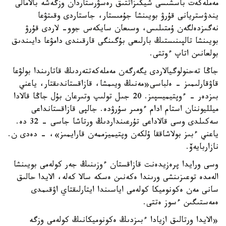
مەملەكەت باسشىسى شيكىزاتتىق رەسۋرستاردان وزگەشە بالامالى
يندۋستريانى قۇرۋ بويىنشا جۇمىستار، جاستاردى وقىتۋعا
نەگىزدەلگەن ۇمتىلىس، وسىعان سايكەس جوو- لاردى قۇرۋ
بويىنشا تالپىنىستىڭ بارلىعى بۇگىنگى قارقىندى دامۋعا دايىندىق
بولعانىن اتاپ ءوتتى.
جاڭا تەحنولوگيالاردى يگەرگەن مەملەكەتتەردىڭ قاتارىندا بولۋعا
قاۋقارلىمىز - ەلباسى«مەنىڭ ويىمشا، قازاقستاندىقتار، ياعني
بىزدەر - ءوپتيميسپىز. 20 جىل تولىپ وتىرعان بۇل جاڭا قالادا
ميلليوننان استام ادام ءومىر سۇرۋدە. جالپى قازاقستانداعى
سەكىلدى وسى قالاداعى تۇرعىنداردىڭ ورتاشا جاسى - 32 دە.
ياعني ءبىز بولاشاققا ۇلكەن وپتيميزممەن قارايمىز»، - دەدى ن.
نازاربايەۆ.
وسى ورايدا پرەزيدەنت قازاقستان ءوزىنىڭ جەر كولەمى بويىنشا
الەمدە توعىزىنشى ورىندا ەكەنىن ەسكە سالا كەلە، الايدا حالىق
سانى مەن ەكونوميكا كولەمى اياسىندا ايتارلىقتاي اۋقىمدى
ەمەستىگىن ءسوز ەتتى.
«الايدا ورتالىق ازيادا ءبىزدىڭ ەكونوميكانىڭ كولەمى وزگە