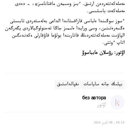
مەملەكەتتەردەن ارتىق. ءبىز وسىمەن ماقتانامىز»، - دەدى
مەملەكەت باسشىسى.
ءسوز سوڭىندا ەلباسى قازاقستاندا الداعى بەلەستەردى تابىستى
ەڭسەرەتىنىن، وسى ورايدا ەلىمىز جاڭا تەحنولوگيالاردى يگەرگەن
الپاۋىت مەملەكەتتەردىڭ قاتارىندا بولۋعا قاۋقارلى ەكەندىگىن
اتاپ ءوتتى.
اۆتور: رۋسلان عابباسوۆ
بيلىك جانە ساياسات
ىقپالداستىق
без автора
اۆتور
19:14, 08 تامىز 2026