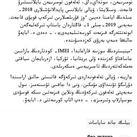
نومىرىمەن، سونداي-اق، تەلەفون نومىرىمەن بايلانىستىرۋ
قاجەت. وسىلايشا، ۇيالى بايلانىس پايدالانۋشىلارى 2018-
جىلدىڭ اياعىنا دەيىن ءوز قۇرىلعىلارىن تىركەپ قويۋى قاجەت.
سەبەبى 2019-جىلى 1- قاڭتاردان باستاپ تىركەلمەگەن
ابونەنتتەرگە قىزمەت كورسەتىلمەيدى»، - دەدى د. ابايەۆ
حالىققا ەسەپ بەرۋى كەزدەسۋىندە.
ءمينيستردىڭ سوزىنە قاراعاندا، IMEI- كودتاردىڭ بازاسىن
جاساقتاۋ كەزىندە ۇلى بريتانيا، تۇركيا، ازەربايجان سياقتى
مەملەكەتتەردىڭ تاجىريبەسى ەسكەرىلدى.
«ارينە، ۇيالى تەلەفونداردى تىركەۋگە قاتىستى حالىق اراسىندا
دۇرلىگۋ تۋىنداۋى مۇمكىن. ونى دا جاقسى تۇسىنەمىز. سول
سەبەپتى تەلەفون تىركەۋدىڭ ونلاين قىزمەتىن ىسكە قوسۋدى
جوسپارلاپ وتىرمىز»، - دەپ اتاپ كورسەتتى د. ابايەۆ.
بيلىك جانە ساياسات