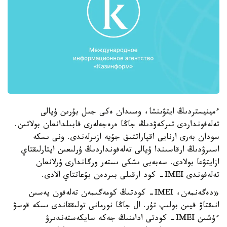
ءمينيستردىڭ ايتۋىنشا، وسىدان ەكى جىل بۇرىن ۇيالى
تەلەفونداردى تىركەۋدىڭ جاڭا ەرەجەلەرى قابىلدانعان بولاتىن.
سودان بەرى ارنايى اقپاراتتىق جۇيە ازىرلەندى. ونى ىسكە
اسىرۋدىڭ ارقاسىندا ۇيالى تەلەفونداردىڭ ۇرلىعىن ايتارلىقتاي
ازايتۋعا بولادى. سەبەبى ىشكى ىستەر ورگاندارى ۇرلانعان
تەلەفوندى IMEI- كود ارقىلى بىردەن بۇعاتتاي الادى.
«دەگەنمەن، IMEI- كودتىڭ كومەگىمەن تەلەفون يەسىن
انىقتاۋ قيىن بولىپ تۇر. ال جاڭا نورمانى تولىققاندى ىسكە قوسۋ
ءۇشىن IMEI- كودتى ادامنىڭ جەكە سايكەستەندىرۋ