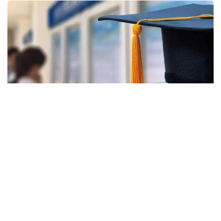
Фото: halyq-uni.kz
رەسپۋبليكالىق بيۋدجەت جانە جەرگىلىكتى اتقارۋشى ورگاندار
قاراجاتى ەسەبىنەن بولىنەتىن مەملەكەتتىك ءبىلىم بەرۋ
گرانتتارىنان بولەك، ەلىمىزدىڭ جوعارى وقۋ ورىندارىندا
تالاپكەرلەردى قولداۋعا ارنالعان وزىندىك باعدارلامالار بار.
- 2026 -جىلى جوعارى وقۋ ورىندارى ۇسىناتىن رەكتورلىق،
ۋنيۆەرسيتەتتىك جانە ىشكى ءبىلىم بەرۋ گرانتتارىنىڭ جالپى