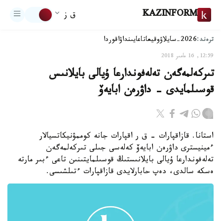
KAZINFORM
ق ز
ترەند:
2026-سايلاۋ
وقيعا
تاعايىنداۋ
اقوردا
12:59, 16 مامىر 2018
تىركەلمەگەن تەلەفوندارعا ۇيالى بايلانىس
قوسىلمايدى - داۋرەن ابايەۆ
استانا. قازاقپارات - ق ر اقپارات جانە كوممۋنيكاتسيالار
ءمينيسترى داۋرەن ابايەۆ كەلەسى جىلى تىركەلمەگەن
تەلەفوندارعا ۇيالى بايلانىستىڭ قوسىلمايتىنىن تاعى ءبىر مارتە
ەسكە سالدى، دەپ حابارلايدى قازاقپارات ءتىلشىسى.