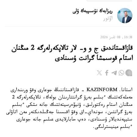
ريزابەك نۇسىپبەك ۇلى
اۆتور
16:38, 08 تامىز 2026
قازاقستاندىق ج و و- لار تالاپكەرلەرگە 2 مىڭنان
استام قوسىمشا گرانت ۇسىنادى
استانا. KAZINFORM - قازاقستاننىڭ جوعارى وقۋ ورىندارى
مەملەكەتتىك ءبىلىم بەرۋ گرانتتارىنان بولەك، تالاپكەرلەرگە 2
مىڭنان استام رەكتورلىق، ۋنيۆەرسيتەتتىك جانە ىشكى ءبىلىم
بەرۋ گرانتىن، سونداي-اق وقۋ اقىسىنا جەڭىلدىكتەر مەن اتاۋلى
ستيپەنديالار ۇسىنادى، دەپ حابارلايدى عىلىم جانە جوعارى
ءبىلىم مينيسترلىگى.