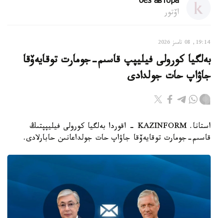
без автора
اۆتور
19:14, 08 تامىز 2026
بەلگيا كورولى فيليپپ قاسىم-جومارت توقايەۆقا
جاۋاپ حات جولدادى
استانا. KAZINFORM - اقوردا بەلگيا كورولى فيليپپتىڭ
قاسىم-جومارت توقايەۆقا جاۋاپ حات جولداعانىن حابارلادى.