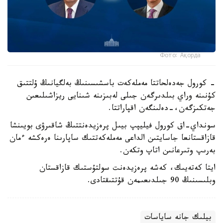
Фото: Ақорда
- كورول جەدەلحاتتا مەملەكەت باسشىسىنىڭ بەلگيانىڭ ۇلتتىق
كۇنىنە وراي بىلدىرگەن جىلى لەبىزىنە شىنايى ريزاشىلىعىن
جەتكىزگەن،-دەلىنگەن اقپاراتتا.
سونداي-اق كورول فيليپپ بيىل پرەزيدەنتتىڭ شاقىرۋى بويىنشا
قازاقستانعا جاسايتىن الداعى مەملەكەتتىك ساپارىنا ەرەكشە ءمان
بەرىپ وتىرعانىن اتاپ وتكەن.
ايتا كەتەيىك، كەشە پرەزيدەنت سولتۇستىك قازاقستان
وبلىسىنىڭ 90 جىلدىعىمەن قۇتتىقتادى.
بيلىك جانە ساياسات