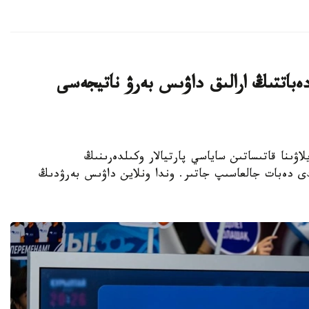
ەباتتىڭ ارالىق داۋىس بەرۋ ناتيجەسى
رىلتاي سايلاۋىنا قاتىساتىن ساياسي پارتيالار وكىلدەرىنىڭ
لدى دەبات جالعاسىپ جاتىر. وندا ونلاين داۋىس بەرۋدىڭ