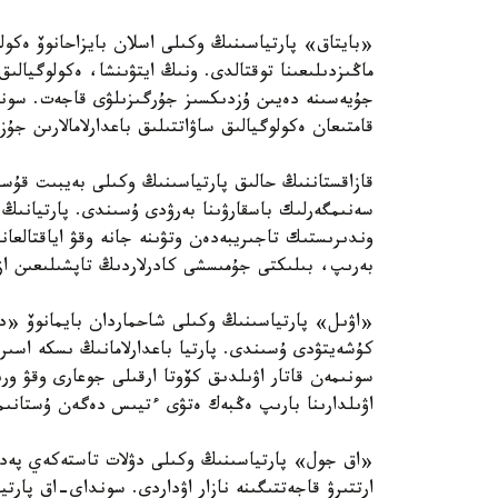
«بايتاق» پارتياسىنىڭ وكىلى اسلان بايزاحانوۆ ەكولو
ماڭىزدىلىعىنا توقتالدى. ونىڭ ايتۋىنشا، ەكولوگيالىق
قامتىعان ەكولوگيالىق ساۋاتتىلىق باعدارلامالارىن جۇ
قازاقستاننىڭ حالىق پارتياسىنىڭ وكىلى بەيبىت قۇسا
سەنىمگەرلىك باسقارۋىنا بەرۋدى ۇسىندى. پارتيانىڭ 
وندىرىستىك تاجىريبەدەن وتۋىنە جانە وقۋ اياقتالعان
بەرىپ، بىلىكتى جۇمىسشى كادرلاردىڭ تاپشىلىعىن ازا
«اۋىل» پارتياسىنىڭ وكىلى شاحماردان بايمانوۆ «ديپ
كۇشەيتۋدى ۇسىندى. پارتيا باعدارلامانىڭ ىسكە اسىر
سونىمەن قاتار اۋىلدىق كۆوتا ارقىلى جوعارى وقۋ ورى
اۋىلدارىنا بارىپ ەڭبەك ەتۋى ءتيىس دەگەن ۇستانىم
«اق جول» پارتياسىنىڭ وكىلى دۋلات تاستەكەي پەدا
ارتتىرۋ قاجەتتىگىنە نازار اۋداردى. سونداي-اق پارتي