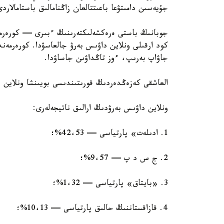
جۇيەسىن دامىتۋعا باعىتتالعان زاڭنامالىق باستامالار
كود ارقىلى ونلاين داۋىس بەرۋ جالعاسۋدا. كورەرمەن
جاۋاپ بەرىپ، ءوز تاڭداۋىن جاساۋدا.
العاشقى كەزەڭدەردىڭ قورىتىندىسى بويىنشا ونلاين د
ونلاين داۋىس بەرۋدىڭ ارالىق ناتيجەلەرى:
1. ادىلەت» پارتياسى — 42،53%؛
2. ج س د پ — 9،57%؛
3. «بايتاق» پارتياسى — 1،32%؛
4. قازاقستاننىڭ حالىق پارتياسى — 10،13%؛