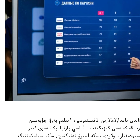
الدى باعدارلامالارىن تانىستىرىپ، ءبىلىم بەرۋ جۇيەسىن
تاردىڭ كەلەسى كەزەڭىندە ساياسي پارتيا وكىلدەرى ءبىر-
اسىمدىقتار، ولاردى ىسكە اسىرۋ تەتىكتەرى جانە مەملەكەتتىك