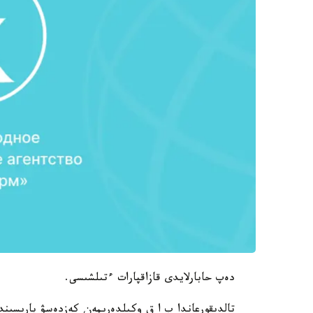
دەپ حابارلايدى قازاقپارات ءتىلشىسى.
تالدىقورعاندا ب ا ق وكىلدەرىمەن كەزدەسۋ بارىسىند