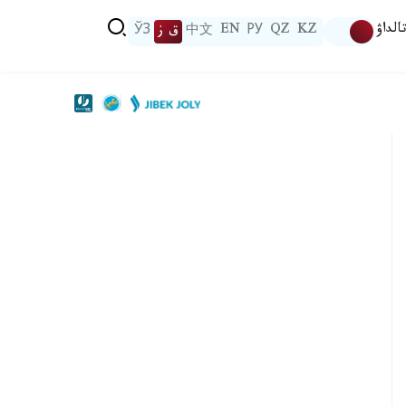
الداۋ
KZ
QZ
РУ
EN
中文
ق ز
ЎЗ