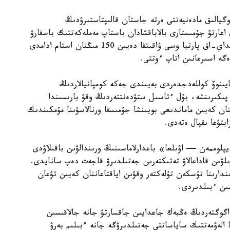
گيالىق مادەنيەتتى ەرتە جاستان قالىپتاستىرۋدىڭ
 اعارتۋ جۇمىستارى بالاباقشادان باستاپ مەملەكەتتىك باسقارۋ
جۇيەسىنە دەيىن ۇزدىكسىز جۇرگىزىلۋى قاجەت. سونداي-اق پارتيا وسى ۋاقىتقا دەيىن 150 مىڭنان استام ادامدى
زەگە اسىرعانىن اتاپ ءوتتى.
يىنوۆ كوللەدجدەردى بەيىندى جەكە كومپانيالاردىڭ
پىكىرىنشە، بۇل ءتاسىل ستۋدەنتتەردىڭ وقۋ بارىسىندا
نان كەيىن ماماندىعى بويىنشا جۇمىسقا ورنالاسۋىنا مۇمكىندىك
يتۋعا ىقپال ەتەدى.
لوممەن — اۋىلعا» باعدارلاماسىنىڭ ورىندالۋىن باقىلاۋدى
ىلۋىن قاداعالاۋ تەتىكتەرىن جەتىلدىرۋ قاجەت دەپ سانايدى.
ندارىنا تۇسكەن تۇلەكتەر وقۋىن اياقتاعاننان كەيىن تۋعان
ىن ءبىلدىردى.
گوگتەردىڭ ەڭبەك جاعدايىن جاقسارتۋ جانە جالاقىسىن
ا الەۋمەتتىك ساياساتتى جەتىلدىرۋگە جانە ءبىلىم بەرۋ