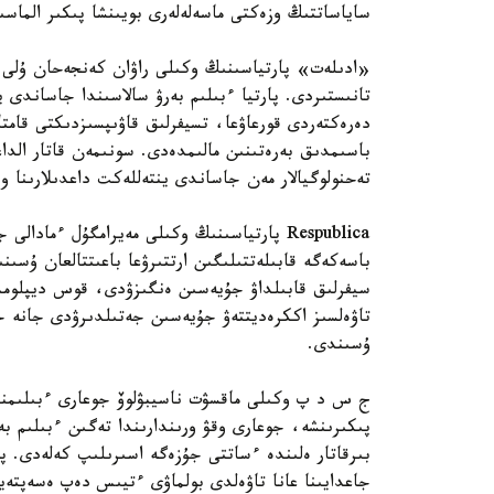
ساياساتتىڭ وزەكتى ماسەلەلەرى بويىنشا پىكىر الماسى
«ادىلەت» پارتياسىنىڭ وكىلى راۋان كەنجەحان ۇلى ءب
تانىستىردى. پارتيا ءبىلىم بەرۋ سالاسىندا جاساندى
دەرەكتەردى قورعاۋعا، تسيفرلىق قاۋىپسىزدىكتى قامتا
تەحنولوگيالار مەن جاساندى ينتەللەكت داعدىلارىنا 
Respublica پارتياسىنىڭ وكىلى مەيرامگۇل ءما
باسەكەگە قابىلەتتىلىگىن ارتتىرۋعا باعىتتالعان ۇسىنى
سيفرلىق قابىلداۋ جۇيەسىن ەنگىزۋدى، قوس ديپلومدى
تاۋەلسىز اككرەديتتەۋ جۇيەسىن جەتىلدىرۋدى جانە ج
ۇسىندى.
ج س د پ وكىلى ماقسۋت ناسيبۋلوۆ جوعارى ءبىلىمنىڭ
پىكىرىنشە، جوعارى وقۋ ورىندارىندا تەگىن ءبىلىم ب
بىرقاتار ەلىندە ءساتتى جۇزەگە اسىرىلىپ كەلەدى. پا
جاعدايىنا عانا تاۋەلدى بولماۋى ءتيىس دەپ ەسەپتەي