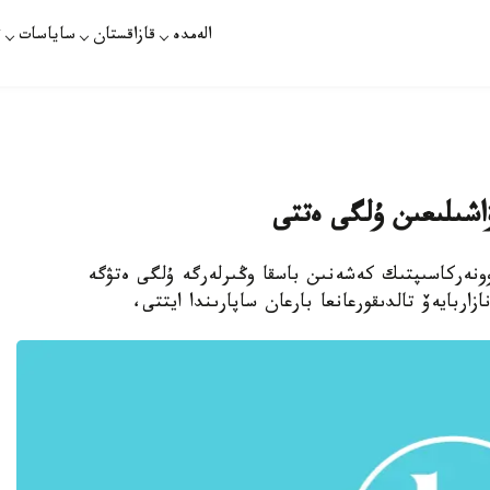
الەمدە
قازاقستان
ساياسات
ت
اشىلىعىن ۇلگى ەتتى
روونەركاسىپتىك كەشەنىن باسقا وڭىرلەرگە ۇلگى ەتۋگە
اربايەۆ تالدىقورعانعا بارعان ساپارىندا ايتتى،