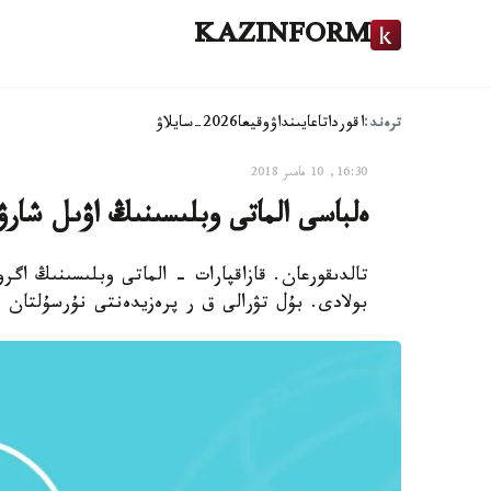
KAZINFORM
ترەند:
اقوردا
تاعايىنداۋ
وقيعا
2026-سايلاۋ
16:30, 10 مامىر 2018
ەلباسى الماتى وبلىسىنىڭ اۋىل شارۋ
تالدىقورعان. قازاقپارات - الماتى وبلىسىنىڭ اگ
بولادى. بۇل تۋرالى ق ر پرەزيدەنتى نۇرسۇلتان ناز