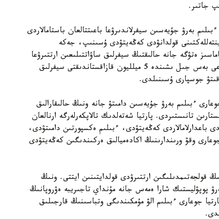
پ جاتىر.
ىلىم بەرۋ جۇيەسىن سيفرلاندىرۋعا باعىتتالعان باستامالاردى
 ينتەللەكتىنى قولدانۋدى كەڭەيتۋدى ۇسىنىپ، جەكە
ماسىز ەتۋگە جانە حالىقتىڭ سيفرلىق ساۋاتتىلىعىن ارتتىرۋعا
باسىمدىق بەرەتىنىن مالىمدەدى. سونىمەن قاتار الداعى بەس جىل ىشىندە 5 ميلليون قازاقستاندىقتى سيفرلىق
وقىتۋ جوسپارى ۇسىنىلدى.
دالى جوعارى ءبىلىم بەرۋ جۇيەسىن دامىتۋ جانە ونىڭ حالىقارالىق
ستارىن تانىستىردى. پارتيا شەتەلدىك تالاپكەرلەرگە ارنالعان
 باعدارلامالاردى كەڭەيتۋدى، ءبىلىم ەكسپورتىن دامىتۋدى،
وعارى وقۋ ورىندارىنىڭ اكادەميالىق ەركىندىگىن كەڭەيتۋدى
 قولجەتىمدىلىگىن ارتتىرۋدى قولدايتىنىن ايتتى. ونىڭ
ەرۋ پوپۋليستىك شارا ەمەس جانە مۇنداي تاجىريبە ەۋروپانىڭ
رتيا جوعارى ءبىلىم الۋ مۇمكىندىگى وتباسىنىڭ قارجىلىق
دى.