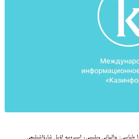
ا ەلباسى: «الماتى وبلىسى، اسىرەسە اۋىل شارۋاشىلىعى