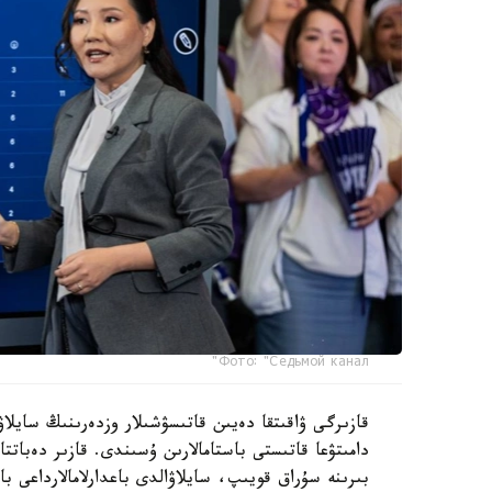
Фото: "Седьмой канал"
قازىرگى ۋاقىتقا دەيىن قاتىسۋشىلار وزدەرىنىڭ سايلاۋ
دامىتۋعا قاتىستى باستامالارىن ۇسىندى. قازىر دەبات
بىرىنە سۇراق قويىپ، سايلاۋالدى باعدارلامالارداعى ب