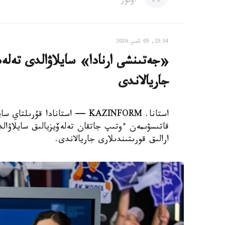
اۆتور
23:34, 05 تامىز 2026
«جەتىنشى ارنادا» سايلاۋالدى تەلەد
جاريالاندى
استانا. KAZINFORM — استانادا قۇ
قاتىسۋىمەن ءوتىپ جاتقان تەلەۆيزيالىق سايلاۋا
ارالىق قورىتىندىلارى جاريالاندى.