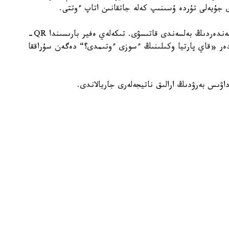
دى جۇيەلى تۇردە ۇسىنىپ كەلە جاتقانىن اتاپ ءوتتى.
جوبانىڭ باستى ەرەكشەلىكتەرىنىڭ ءبىرى — كورەرمەندەردىڭ بەلسەندى قاتىسۋى. تىكەلەي ەفير بارىسىندا QR-
دەر «قاي پارتيا وكىلىنىڭ ءسوزى ءوتىمدى؟“ دەگەن سۇراققا
اۋىس بەرۋدىڭ ارالىق ناتيجەلەرى جاريالاندى.