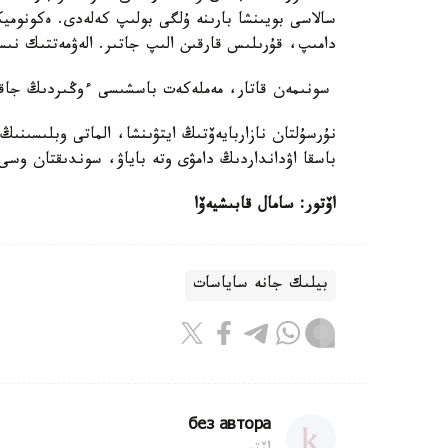
دامىپ، قۇرىلىس قارقىن الىپ جاتىر. الەۋمەتتىك نىسا
سونىمەن قاتار، مەملەكەت باسشىسى ءوڭىردىڭ جاقىن 
باسقا اۋدانداردىڭ دامۋى وتە باياۋ، سوندىقتان وسى م
اۆتور: سامال قابىشيەۆا
بيلىك جانە ساياسات
без автора