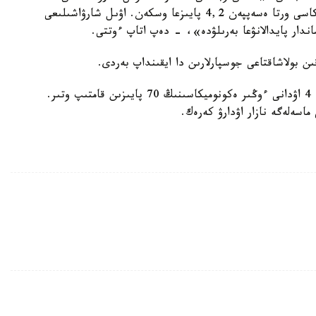
سالاسى بويىنشا بارىنە ۇلگى بولىپ كەلەدى. ەكونوميكاسى ورتا ەسەپپەن 4,2 پايىزعا وسكەن. اۋىل شارۋاشىلىعى
ندار پايدالانۋعا بەرىلۋدە»، - دەپ اتاپ ءوتتى.
بولاشاقتاعى جوسپارلارىن دا ايقىنداپ بەردى.
نۇرسۇلتان نازاربايەۆتىڭ ايتۋىنشا، الماتى وبلىسىنىڭ 4 اۋدانى ءوڭىر ەكونوميكاسىنىڭ 70 پايىزىن قامتىپ وتىر.
اسەلەگە نازار اۋدارۋ كەرەك.