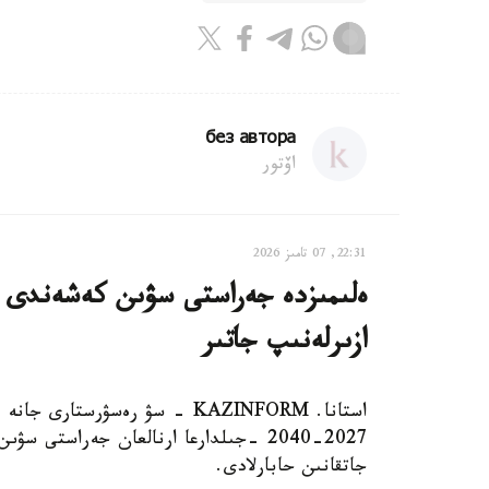
без автора
اۆتور
22:31, 07 تامىز 2026
ەلىمىزدە جەراستى سۋىن كەشەندى پاي
ازىرلەنىپ جاتىر
استانا. KAZINFORM - سۋ رەسۋرس
2027-2040 -جىلدارعا ارنالعان جەراستى
جاتقانىن حابارلادى.