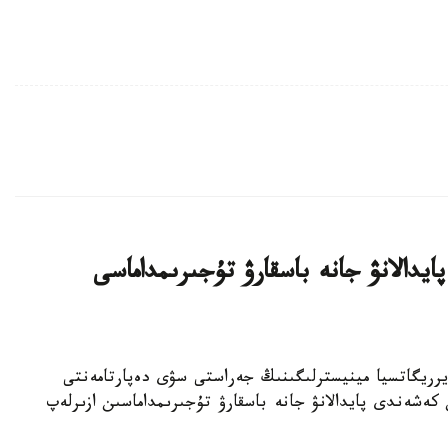
دالانۋ جانە باسقارۋ تۇجىرىمداماسى
تارى جانە يرريگاتسيا مينيسترلىگىنىڭ جەراستى سۋى دەپارتامەنتى
 سۋىن كەشەندى پايدالانۋ جانە باسقارۋ تۇجىرىمداماسىن ازىرلەپ