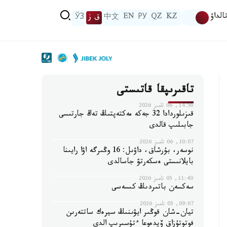
الداۋ
KZ
QZ
РУ
EN
中文
ق ز
ЎЗ
تاقىرىپقا قاتىستى
14:56, 06 تامىز 2026
قىزىلوردادا 32 جەكە مەكتەپتىڭ تەڭ جارتىسى
جابىلىپ قالدى
10:07, 06 تامىز 2026
نوسەر، بۇرشاق، داۋىل: 16 وڭىرگە اۋا رايىنا
بايلانىستى ەسكەرتۋ جاسالدى
11:40, 05 تامىز 2026
سەكسەن باتىردىڭ كىسەسى
09:07, 05 تامىز 2026
تيان-شان قوڭىر ايۋىنىڭ سيرەك ساتتەرىن
فوتوتۇزاق ۆيدەوعا ءتۇسىرىپ الدى