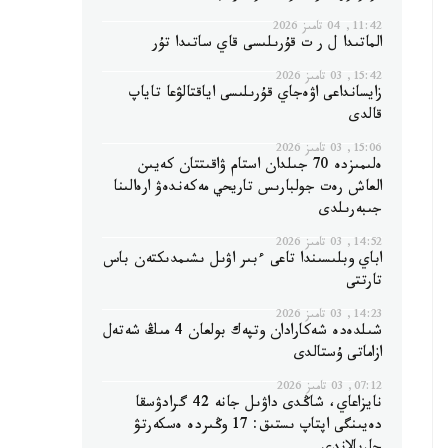
11:42, 04 تامىز 2026
الماتىدا ل ر ت قۇرىلىسى قاي ساتىدا تۇر
15:42, 03 تامىز 2026
زايسانداعى اۋەجاي قۇرىلىسى اياقتالۋعا تاياپ
قالدى
15:06, 03 تامىز 2026
ەلىمىزدە 70 جىلدان استام ۋاقىتتان كەيىن
العاش رەت جولبارىس تاريحي مەكەندەۋ ارەالىنا
جىبەرىلدى
14:52, 03 تامىز 2026
اباي وبلىسىندا تاعى ءبىر اۋىل ىشىمدىكتەن باس
تارتتى
14:23, 03 تامىز 2026
شىلدەدە شەكارادان وتپەك بولعان 4 مىڭ شەتەل
ازاماتى ۇستالدى
07:12, 03 تامىز 2026
نايزاعاي، شاڭدى داۋىل جانە 42 گرادۋسقا
دەيىنگى اپتاپ ىستىق: 17 وڭىردە ەسكەرتۋ