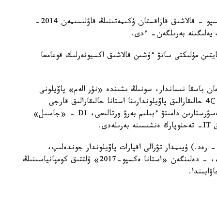
سوندىقتان دا ونداعى پاتەرلەر بيىل ساتىلمايدى. ەكسپو - قالاشىق قازاقستان ۇكىمەتىنىڭ قاۋلىسىمەن 2014-
تىن مۇلىكتى ساتۋ ءۇشىن قالاشىق اكسيونەرلىك قوعامعا
پ سالىنعان باسقا نىساندار، سونىڭ ىشىندە «نۇر الەم» پاۆيلونى
مۋزەي كەشەنى رەتىندە پايدالانىلا بەرەدى. С3 جانە 4С حالىقارالىق پاۆيلوندارىنا استانا حالىقارالىق قارجى
ورتالىعى ورنالاسادى، С1 - «Job World» ادام رەسۋرستارىن دامىتۋ ءبىلىم بەرۋ ورتالىعى، D1 - «جاسىل»
- رەد.) ۇيىمدار تۋرالى اقپارات پاۆيلوندار جوندەلىپ،
عيماراتتار جالعا بەرىلگەننەن كەيىن بەلگىلى بولادى»، - دەلىنگەن «استانا ەكسپو-2017» ۇلتتىق كومپانياسىنىڭ
ۋابىندا.