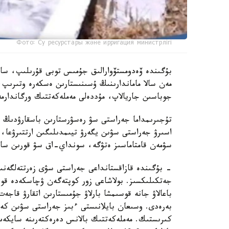
Фото: Су ресурстары және ирригация министрлігі
بۇگىندە ۆەدومستۆوارالىق جۇمىس توبى قۇرىلىپ، ساراپ
مەن سالا ماماندارىنىڭ ۇسىنىستارىن ەسكەرە وتىرىپ،
جوباسىن جاريالاپ، مۇددەلى مەملەكەتتىك ورگاندارمە
تۇجىرىمداما جەراستى سۋ رەسۋرستارىن باسقارۋدىڭ زا
اسىرۋ جەراستى سۋىن يگەرۋ تيىمدىلىگىن ارتتىرۋعا، 
سۋمەن قامتاماسىز ەتۋگە، سونداي-اق سۋ قورىن ساقت
- بۇگىندە قازاقستانداعى جەراستى سۋى زەرتتەلگەنى
جەتكىلىكسىز. بولاشاعى زور كوپتەگەن ۋچاسكەدە قوسى
باعالاۋ جانە قوسىمشا بارلاۋ جۇمىستارىن اتقارۋ قاجەت
بەرەدى. وسىعان بايلانىستى ءبىز جەراستى سۋىن كەشە
كىرىستىك. مەملەكەتتىك بالانس دەرەكتەرىنە سايكەس