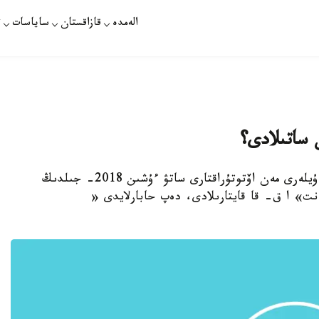
الەمدە
قازاقستان
ساياسات
ت
 ساتىلادى؟
استانا. قازاقپارات - ەكسپو- قالاشىقتىڭ تۇرعىن ۇيلەرى مەن اۆتوتۇراقتارى ساتۋ ءۇشىن 2018- جىلدىڭ
ەنت» ا ق- قا قايتارىلادى، دەپ حابارلايدى «