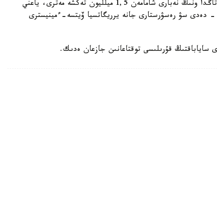
تاۋلىگىنە 43,2 ميلليون تەكشە مەتر. الايدا قازىرگى تاڭدا ونىڭ نەبارى شامامەن 1,5 ميلليون تەكشە مەترى، ياعني
لانىلىپ وتىر، - دەدى سۋ رەسۋرستارى جانە يرريگاتسيا ۆيتسە-ءمينيسترى
 ساياباقتىڭ قۇرىلىسى توقتاعانىن جازعان ەدىك.