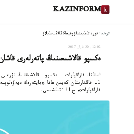
KAZINFORM
ترەند:
اقوردا
تاعايىنداۋ
وقيعا
2026-سايلاۋ
12:02, 20 قازان 2017
ەكسپو قالاشىعىنىڭ پاتەرلەرى قاشان
1- قاڭتارىنان كەيىن عانا «بايتەرەك ديەۆەلوپم
قازاقپارات» ح ا ا ءتىلشىسى.