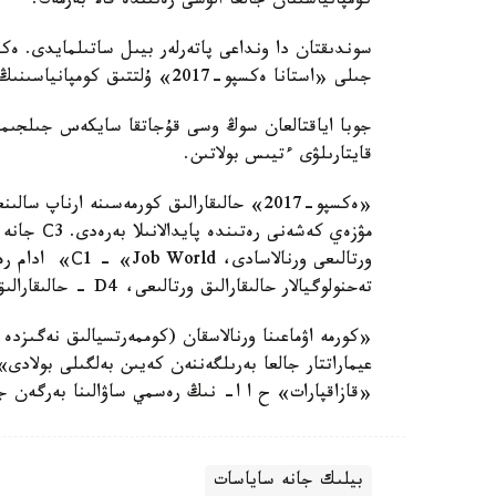
كومپانياسىنان جالعا الۋشى رەتىندە قالا بەرمەك.
جىلى «استانا ەكسپو-2017» ۇلتتىق كومپانياسىنىڭ يەلىگىنە بەرىلگەن- ءدى.
جوبا اياقتالعان سوڭ وسى قۇجاتقا سايكەس جىلجىماي
قايتارىلۋى ءتيىس بولاتىن.
«ەكسپو-2017» حالىقارالىق كورمەسىنە ارنا
تەحنولوگيالار حالىقارالىق ورتالىعى، D4 - حالىقارالىق IT- تەحنوپارك ەنشىسىنە بەرىلەدى.
«كورمە اۋماعىنا ورنالاسقان (كوممەرتسيالىق نەگىزدە 
«قازاقپارات» ح ا ا- نىڭ رەسمي ساۋالىنا بەرگەن جا
بيلىك جانە ساياسات