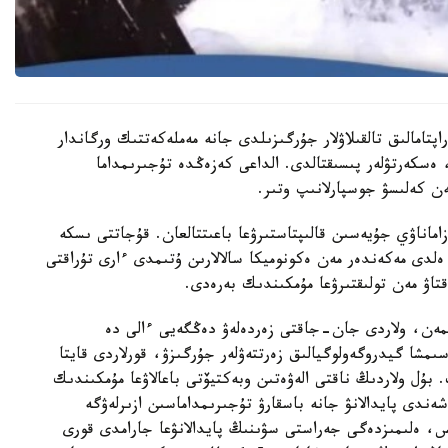
تامالىق تالقىلاۋلار جۇرگىزىلدى جانە مەملەكەتتىك ورگاندار
 ەسكەرتۋلەر پىسىقتالدى. الداعى كەزەڭدە تۇجىرىمداما
ن كەلىسۋ جوسپارلانىپ وتىر.
ماناۋي جۇيەسىن قالىپتاستىرۋعا باعىتتالعان. قۇجاتتى ىسكە
ەلدى مەكەندەر مەن ەكونوميكا سالالارىن ۇتىمدى ءارى تۇراقتى
اۋ مەن تولىقتىرۋعا مۇمكىندىك بەرەدى.
مەن، ولاردى جان-جاقتى زەردەلەۋ دەڭگەيى ءالى دە
مشا گيدروگەولوگيالىق زەرتتەۋلەر جۇرگىزۋ، قورلاردى قايتا
. بۇل ولاردىڭ ناقتى الەۋەتىن وبەكتيۆتى باعالاۋعا مۇمكىندىك
ندى پايدالانۋ جانە باسقارۋ تۇجىرىمداماسىن ازىرلەۋگە
، ەلىمىزدەگى جەراستى سۋىنىڭ پايدالانۋعا جارامدى قورى