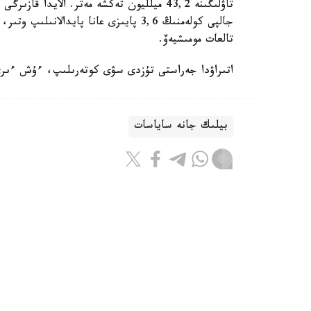
جالپى كولەمنىڭ 3,6 پايىزى عانا پايدا
تالعات مومىشيەۆ.
اتىراۋدا جەراستى تۇزدى سۋى كوتەرىلىپ، ءۇش ءىرى
بيلىك جانە ساياسات
باقىتجول كاكەش
اۆتور
21:58, 07 تامىز 2026