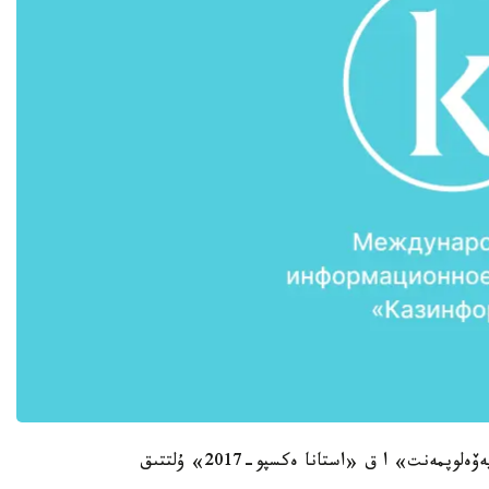
اعىمداعى جىلدىڭ جەلتوقسانىنا دەيىن «بايتەرەك ديەۆەلوپمەنت» ا ق «استانا ەكسپو-2017» ۇلتتىق