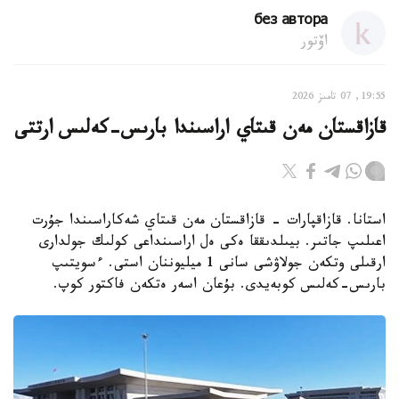
без автора
اۆتور
19:55, 07 تامىز 2026
قازاقستان مەن قىتاي اراسىندا بارىس-كەلىس ارتتى
استانا. قازاقپارات - قازاقستان مەن قىتاي شەكاراسىندا جۇرت
اعىلىپ جاتىر. بيىلدىققا ەكى ەل اراسىنداعى كولىك جولدارى
ارقىلى وتكەن جولاۋشى سانى 1 ميليوننان استى. ءسويتىپ
بارىس-كەلىس كوبەيدى. بۇعان اسەر ەتكەن فاكتور كوپ.