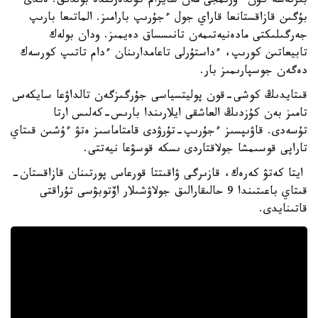
بىرنەشە كۇن ءۇرىمجى مەن سايرام كولدەرىندە بولدىق. ەندى
بۇگىن قازاقستانعا قاراي جول ءجۇرىپ بارامىز. الماتىعا بارىپ
جەرگىلىكتى مادەنيەتىمەن تانىسساق دەيمىز. ودان بولەك
تابيعاتىن كورىپ، ءداستۇرلى تاعامدارىنان ءدام تاتىپ كورسەك
دەگەن جوسپارىمىز بار.
قىتايدىڭ كوشى-قون پوليتسياسى جۇرگىزگەن تالداۋعا سايكەس
تامىز بەن كۇزدىڭ العاشقى ايلارىندا بارىس-كەلىس ارتا
تۇسەدى. قاۋىپسىز ءجۇرىپ-تۇرۋدى قامتاماسىز ەتۋ ءۇشىن قىتاي
تاراپى قوسىمشا جولاقتاردى ىسكە قوسۋعا نيەتتى.
ايتا كەتۋ كەرەك، قازىرگى ۋاقىتتا قورعاس پورتىنان قازاقستان-
قىتاي باعىتىندا 9 حالىقارالىق جولاۋشىلار اۆتوبۋسى تۇراقتى
قاتىنايدى.