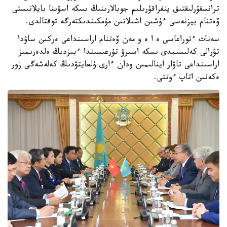
ترانسقۇرلىقتىق ينفراقۇرىلىم جوبالارىنىڭ ىسكە اسۋىنا بايلانىستى
ۆەتنام بيزنەسى ءۇشىن اشىلاتىن مۇمكىندىكتەرگە توقتالدى.
سەنات ءتوراعاسى ە ا ە و مەن ۆەتنام اراسىنداعى ەركىن ساۋدا
تۋرالى كەلىسىمدى ىسكە اسىرۋ تۇرعىسىندا ءبىزدىڭ ەلدەرىمىز
اراسىنداعى تاۋار اينالىمىن ودان ءارى ۇلعايتۋدىڭ كەلەشەگى زور
ەكەنىن اتاپ ءوتتى.