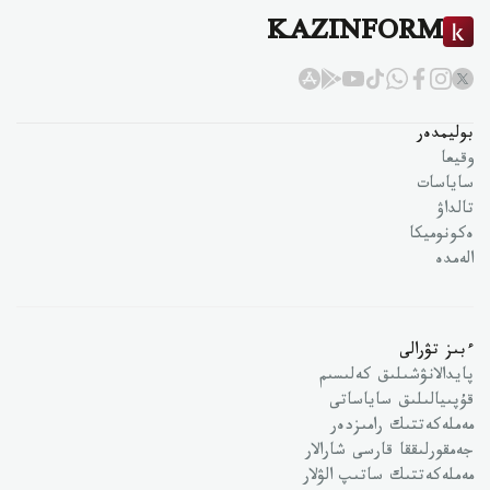
KAZINFORM
بوليمدەر
وقيعا
ساياسات
تالداۋ
ەكونوميكا
الەمدە
ءبىز تۋرالى
پايدالانۋشىلىق كەلىسىم
قۇپىيالىلىق ساياساتى
مەملەكەتتىك رامىزدەر
جەمقورلىققا قارسى شارالار
مەملەكەتتىك ساتىپ الۋلار