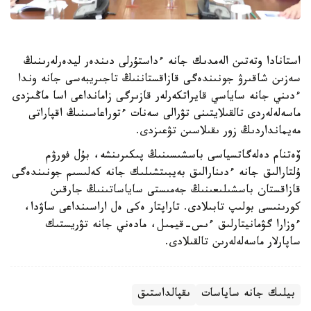
استانادا وتەتىن الەمدىك جانە ءداستۇرلى دىندەر ليدەرلەرىنىڭ
سەزىن شاقىرۋ جونىندەگى قازاقستاننىڭ تاجىريبەسى جانە وندا
ءدىني جانە ساياسي قايراتكەرلەر قازىرگى زامانداعى اسا ماڭىزدى
ماسەلەلەردى تالقىلايتىنى تۋرالى سەنات ءتوراعاسىنىڭ اقپاراتى
مەيمانداردىڭ زور ىقىلاسىن تۋعىزدى.
ۆەتنام دەلەگاتسياسى باسشىسىنىڭ پىكىرىنشە، بۇل فورۋم
ۇلتارالىق جانە ءدىنارالىق بەيبىتشىلىك جانە كەلىسىم جونىندەگى
قازاقستان باسشىلىعىنىڭ جەمىستى ساياساتىنىڭ جارقىن
كورىنىسى بولىپ تابىلادى. تاراپتار ەكى ەل اراسىنداعى ساۋدا،
ءوزارا گۋمانيتارلىق ءىس-قيمىل، مادەني جانە تۋريستىك
ساپارلار ماسەلەلەرىن تالقىلادى.
بيلىك جانە ساياسات
ىقپالداستىق