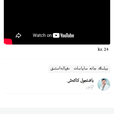
24.kz
بيلىك جانە ساياسات
ىقپالداستىق
باقىتجول كاكەش
اۆتور