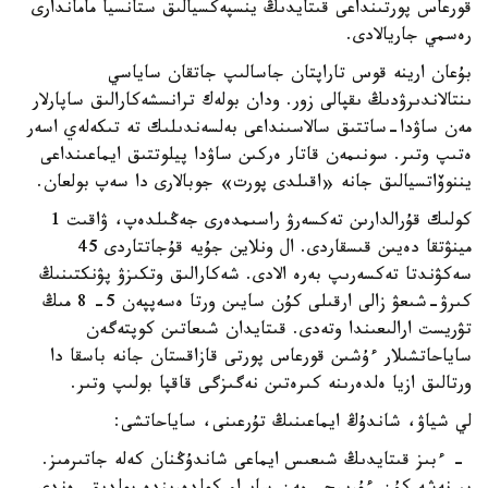
قورعاس پورتىنداعى قىتايدىڭ ينسپەكسيالىق ستانسيا ماماندارى
رەسمي جاريالادى.
بۇعان ارينە قوس تاراپتان جاسالىپ جاتقان ساياسي
ىنتالاندىرۋدىڭ ىقپالى زور. ودان بولەك ترانسشەكارالىق ساپارلار
مەن ساۋدا-ساتتىق سالاسىنداعى بەلسەندىلىك تە تىكەلەي اسەر
ەتىپ وتىر. سونىمەن قاتار ەركىن ساۋدا پيلوتتىق ايماعىنداعى
يننوۆاتسيالىق جانە «اقىلدى پورت» جوبالارى دا سەپ بولعان.
كولىك قۇرالدارىن تەكسەرۋ راسىمدەرى جەڭىلدەپ، ۋاقىت 1
مينۋتقا دەيىن قىسقاردى. ال ونلاين جۇيە قۇجاتتاردى 45
سەكۋندتا تەكسەرىپ بەرە الادى. شەكارالىق وتكىزۋ پۋنكتىنىڭ
كىرۋ-شىعۋ زالى ارقىلى كۇن سايىن ورتا ەسەپپەن 5- 8 مىڭ
تۋريست ارالىعىندا وتەدى. قىتايدان شىعاتىن كوپتەگەن
ساياحاتشىلار ءۇشىن قورعاس پورتى قازاقستان جانە باسقا دا
ورتالىق ازيا ەلدەرىنە كىرەتىن نەگىزگى قاقپا بولىپ وتىر.
لي شياۋ، شاندۇڭ ايماعىنىڭ تۇرعىنى، ساياحاتشى:
- ءبىز قىتايدىڭ شىعىس ايماعى شاندۇڭنان كەلە جاتىرمىز.