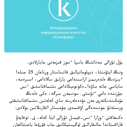
بۇل تۋرالى سەناتتىڭ باسپا ءسوز قىزمەتى حابارلادى.
ونىڭ ايتۋىنشا، ديپلوماتيالىق قاتىناستار ورناعان 25 جىلدا
ءبىزدىڭ ەلدەرىمىز اراسىنداعى بارلىق سالاداعى، اسىرەسە،
ساياسي جانە ساۋدا-ەكونوميكاداعى ىنتىماقتاستىق ءىس
جۇزىندە دامي ءتۇستى. سونىمەن بىرگە، ەكى ەلدىڭ
مۇمكىندىكتەرى مەن مۇددەلەرىنە ساي كەلەتىن ىنتىماقتاستىقتى
ورىستەتۋ جونىندەگى اۋقىمدى جۇمىستار اتقارىلاتىن بولادى.
ەكىجاقتى ءوزارا ءىس-قيمىل تۋرالى ايتا كەلە، ق. توقايەۆ
قازاقستاندا حالىقارالىق لوگيستيكالىق حاب قۇرۋعا باعىتتالعان