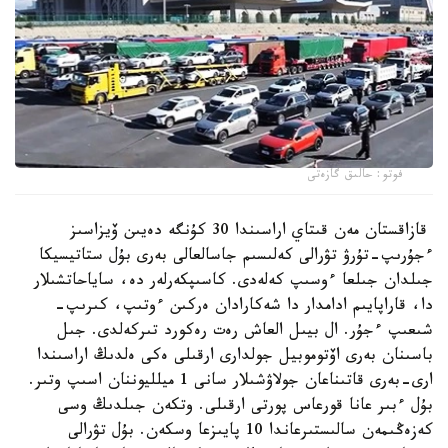
فوتو: حالىق گازەتى
قازاقستان مەن قىتاي اراسىندا 30 كۇنگە دەيىن ۆيزاسىز
ءجۇرىپ-تۇرۋ تۋرالى كەلىسىم جاسالعالى بەرى بۇل ستاتيسيكا
جىلدان جىلعا ءوسىپ كەلەدى. كاسىپكەرلەر دە، ساياحاتشىلار
دا، قاراپايىم ادامدار دا شەكارادان ەركىن ءوتىپ، كىرىپ-
شىعىپ ءجۇر. ال بيىل العاش رەت رەكورد تىركەلدى. جىل
باسىنان بەرى اۆتوموبيل جولدارى ارقىلى ەكى ەلدىڭ اراسىندا
ارى-بەرى قاتىناعان جولاۋشىلار سانى 1 ميلليوننان اسىپ وتىر.
بۇل ءبىر عانا قورعاس پورتى ارقىلى. وتكەن جىلدىڭ وسى
كەزەڭىمەن سالىستىرعاندا 10 پايىزعا وسكەن. بۇل تۋرالى