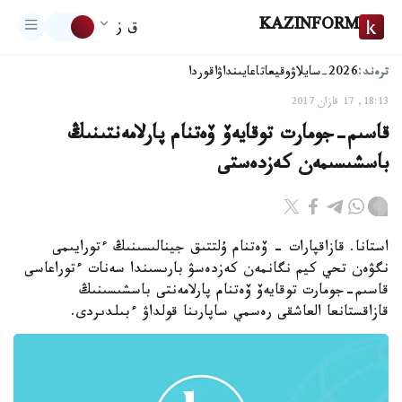
KAZINFORM
ق ز
ترەند:
2026-سايلاۋ
وقيعا
تاعايىنداۋ
اقوردا
18:13, 17 قازان 2017
قاسىم-جومارت توقايەۆ ۆەتنام پارلامەنتىنىڭ
باسشىسىمەن كەزدەستى
استانا. قازاقپارات - ۆەتنام ۇلتتىق جينالىسىنىڭ ءتورايىمى
نگۋەن تحي كيم نگانمەن كەزدەسۋ بارىسىندا سەنات ءتوراعاسى
قاسىم-جومارت توقايەۆ ۆەتنام پارلامەنتى باسشىسىنىڭ
قازاقستانعا العاشقى رەسمي ساپارىنا قولداۋ ءبىلدىردى.